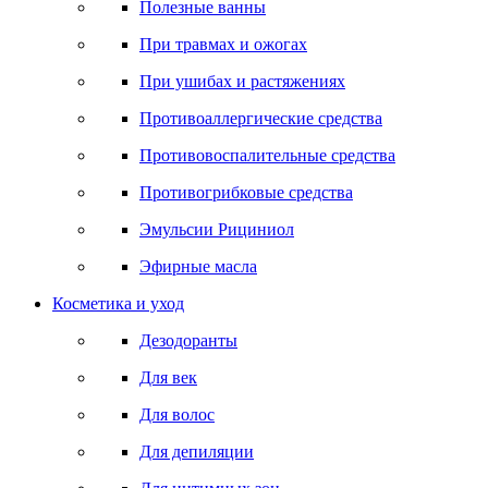
Полезные ванны
При травмах и ожогах
При ушибах и растяжениях
Противоаллергические средства
Противовоспалительные средства
Противогрибковые средства
Эмульсии Рициниол
Эфирные масла
Косметика и уход
Дезодоранты
Для век
Для волос
Для депиляции