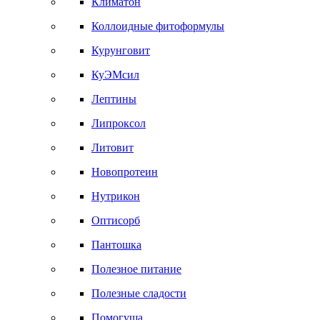
Климатон
Коллоидные фитоформулы
Курунговит
КуЭМсил
Лептины
Липроксол
Литовит
Новопротеин
Нутрикон
Оптисорб
Пантошка
Полезное питание
Полезные сладости
Помогуша