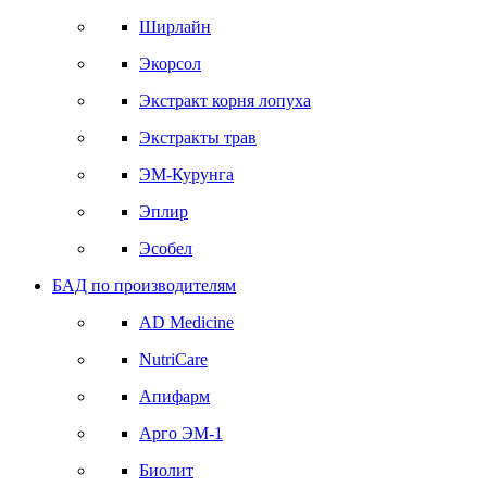
Ширлайн
Экорсол
Экстракт корня лопуха
Экстракты трав
ЭМ-Курунга
Эплир
Эсобел
БАД по производителям
AD Medicine
NutriCare
Апифарм
Арго ЭМ-1
Биолит