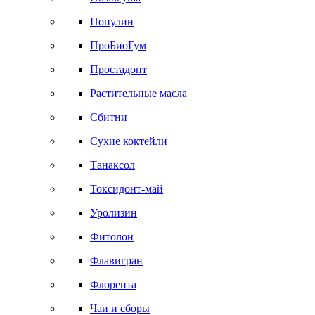
Популин
ПроБиоГум
Простадонт
Растительные масла
Сбитни
Сухие коктейли
Танаксол
Токсидонт-май
Уролизин
Фитолон
Флавигран
Флорента
Чаи и сборы