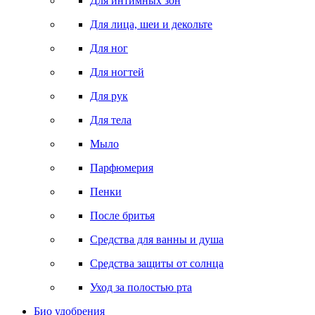
Для интимных зон
Для лица, шеи и декольте
Для ног
Для ногтей
Для рук
Для тела
Мыло
Парфюмерия
Пенки
После бритья
Средства для ванны и душа
Средства защиты от солнца
Уход за полостью рта
Био удобрения