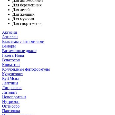
Для автомобилей
Для беременных
Для детей
Для женщин
Для мужчин
Для спортсменов
Аргозид
Ахиллан
Бальзамы с витаминами
Венорм
Витаминные драже
Галега-Нова
Гепатосол
Климатон
Коллоидные фитоформулы
Курунговит
КуЭМсил
Лептины
Липроксол
Литовит
Новопротеин
Нутрикон
Оптисорб
Пантошка