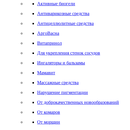
Активные биогели
Антиварикозные средства
Антицеллюлитные средства
АргоВасна
Витапринол
Для укрепления стенок сосудов
Ингаляторы и бальзамы
Мамавит
Массажные средства
Нарушение пигментации
От доброкачественных новообразований
От комаров
От морщин