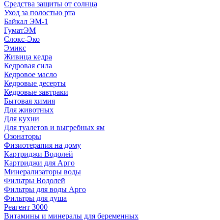
Средства защиты от солнца
Уход за полостью рта
Байкал ЭМ-1
ГуматЭМ
Слокс-Эко
Эмикс
Живица кедра
Кедровая сила
Кедровое масло
Кедровые десерты
Кедровые завтраки
Бытовая химия
Для животных
Для кухни
Для туалетов и выгребных ям
Озонаторы
Физиотерапия на дому
Картриджи Водолей
Картриджи для Арго
Минерализаторы воды
Фильтры Водолей
Фильтры для воды Арго
Фильтры для душа
Реагент 3000
Витамины и минералы для беременных