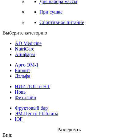
Для набора массы
При сушке
Спортивное питание
Выберите категорию
AD Medicine
NutriCare
Апифарм
Арго ЭМ-1
Биолит
Дэльфа
НИИ ЛОП и НТ
Новь
Фитолайн
Фруктовый бар
ЭМ-Центр Шаблина
ЮГ
Развернуть
Вид: