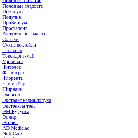
Полезное питание
Полезные сладости
Помогуша
Популин
ПроБиоГум
Простадонт
Растительные масла
Сбитни
Сухие коктейли
Танаксол
Токсидонт-май
Уролизин
Фитолон
Флавигран
Флорента
Чаи и сборы
Ширлайн
Экорсол
Экстракт корня лопуха
Экстракты трав
ЭМ-Курунга
Эплир
Эсобел
AD Medicine
NutriCare