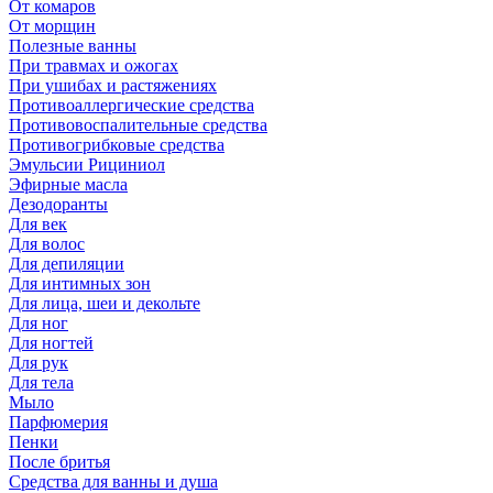
От комаров
От морщин
Полезные ванны
При травмах и ожогах
При ушибах и растяжениях
Противоаллергические средства
Противовоспалительные средства
Противогрибковые средства
Эмульсии Рициниол
Эфирные масла
Дезодоранты
Для век
Для волос
Для депиляции
Для интимных зон
Для лица, шеи и декольте
Для ног
Для ногтей
Для рук
Для тела
Мыло
Парфюмерия
Пенки
После бритья
Средства для ванны и душа