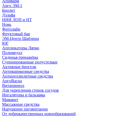
Апифарм
Арго ЭМ-1
Биолит
Дэльфа
НИИ ЛОП и НТ
Новь
Фитолайн
Фруктовый бар
ЭМ-Центр Шаблина
ЮГ
Аппликаторы Ляпко
Полимедэл
Сиденья-тренажёры
Супинированные полустельки
Активные биогели
Антиварикозные средства
Антицеллюлитные средства
АргоВасна
Витапринол
Для укрепления стенок сосудов
Ингаляторы и бальзамы
Мамавит
Массажные средства
Нарушение пигментации
От доброкачественных новообразований