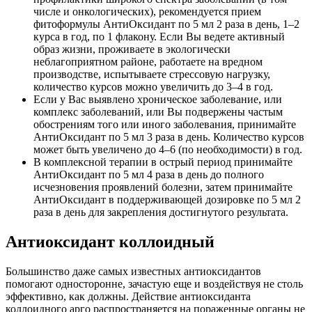
числе и онкологических), рекомендуется прием
фитоформулы АнтиОксидант по 5 мл 2 раза в день, 1–2
курса в год, по 1 флакону. Если Вы ведете активный
образ жизни, проживаете в экологически
неблагоприятном районе, работаете на вредном
производстве, испытываете стрессовую нагрузку,
количество курсов можно увеличить до 3–4 в год.
Если у Вас выявлено хроническое заболевание, или
комплекс заболеваний, или Вы подвержены частым
обострениям того или иного заболевания, принимайте
АнтиОксидант по 5 мл 3 раза в день. Количество курсов
может быть увеличено до 4–6 (по необходимости) в год.
В комплексной терапии в острый период принимайте
АнтиОксидант по 5 мл 4 раза в день до полного
исчезновения проявлений болезни, затем принимайте
АнтиОксидант в поддерживающей дозировке по 5 мл 2
раза в день для закрепления достигнутого результата.
Антиоксидант коллоидный
Большинство даже самых известных антиоксидантов
помогают односторонне, зачастую еще и воздействуя не столь
эффективно, как должны. Действие антиоксиданта
коллоидного арго распространяется на пораженные органы не