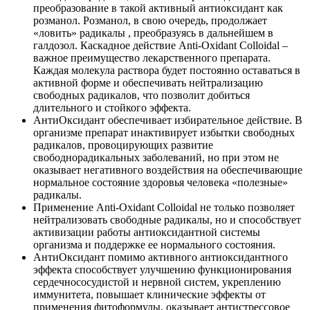
преобразование в такой активный антиоксидант как
розманол. Розманол, в свою очередь, продолжает
«ловить» радикалы , преобразуясь в дальнейшем в
галдозол. Каскадное действие Anti-Oxidant Colloidal –
важное преимущество лекарственного препарата.
Каждая молекула раствора будет постоянно оставаться в
активной форме и обеспечивать нейтрализацию
свободных радикалов, что позволит добиться
длительного и стойкого эффекта.
АнтиОксидант обеспечивает избирательное действие. В
организме препарат инактивирует избытки свободных
радикалов, провоцирующих развитие
свободнорадикальных заболеваний, но при этом не
оказывает негативного воздействия на обеспечивающие
нормальное состояние здоровья человека «полезные»
радикалы.
Применение Anti-Oxidant Colloidal не только позволяет
нейтрализовать свободные радикалы, но и способствует
активизации работы антиоксидантной системы
организма и поддержке ее нормального состояния.
АнтиОксидант помимо активного антиоксидантного
эффекта способствует улучшению функционирования
сердечнососудистой и нервной систем, укреплению
иммунитета, повышает клинические эффекты от
применения фитоформулы, оказывает антистрессовое