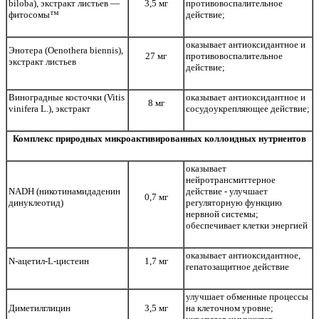
biloba), экстракт листьев —
3,5 мг
противовоспалительное
фитосомы™
действие;
оказывает антиоксидантное и
Энотера (Oenothera biennis),
27 мг
противовоспалительное
экстракт листьев
действие;
Виноградные косточки (Vitis
оказывает антиоксидантное и
8 мг
vinifera L.), экстракт
сосудоукрепляющее действие;
Комплекс природных микроактивированных коллоидных нутриентов
оказывает
нейротрансмиттерное
NADH (никотинамидаденин
действие - улучшает
0,7 мг
динуклеотид)
регуляторную функцию
нервной системы;
обеспечивает клетки энергией
оказывает антиоксидантное,
N-ацетил-L-цистеин
1,7 мг
гепатозащитное действие
улучшает обменные процессы
Диметилглицин
3,5 мг
на клеточном уровне;