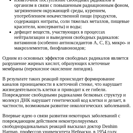
организм в связи с повышенным радиационным фоном,
загрязнением окружающей среды, курением,
употреблением некачественной пищи (продуктов,
содержащих нитраты, соли тяжелых металлов, пищевые
красители, консерванты) и воды;
дефицит веществ, участвующих в процессах
нейтрализации и выведения свободных радикалов:
витаминов (особенно антиоксидантов А, С, Е), микро- и
макроэлементов, биофлавоноидов;
Одним из основных эффектов свободных радикалов является
разрушение жирных кислот, образующих клеточные
мембраны (перекисное окисление липидов).
В результате таких реакций происходит формирование
каналов проницаемости в клеточной стенке, что нарушает
жизнедеятельность клетки и приводит к ее гибели.
Повреждение свободными радикалами белковых структур и
молекул ДНК нарушает генетический код клетки и делает, в
частности, возможным развитие онкологических заболеваний.
Впервые идею о связи развития некоторых заболеваний с
повреждающим действием неконтролируемых
свободнорадикальных реакций высказал доктор Denhim
Harman, профессор университета Небраски, в 1954 году.