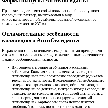
Форма выпуска АнтиОксиданта
Препарат представляет собой повышенной биодоступности
коллоидный раствор, выпускаемый в виде
микроактивированной стабилизированной суспензии во
флаконах емкостью 237 мл.
Отличительные особенности
коллоидного АнтиОксиданта
В сравнении с аналогичными лекарственными препаратами
Anti-Oxidant Colloidal имеет ряд отличительных особенностей.
Такими особенностями являются:
Ингредиенты препарата обладают каскадным
действием. Большая часть применяемых сегодня
антиоксидантов при блокировке свободных радикалов
теряет свою активность. В коллоидном АнтиОксиданте
содержится карнозиновая кислота, обеспечивающая
антиоксидантное действие, нейтрализующая свободный
радикал, но не теряющая при этом своей активности, а
лишь переходящая в карнозол (другой активный
антиоксидант). Карнозолом снова нейтрализуется
свободный радикал, после чего происходит его