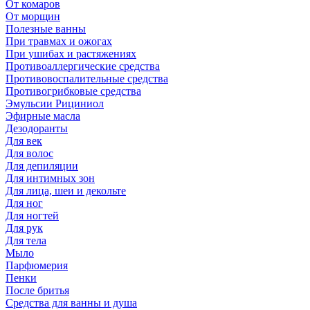
От комаров
От морщин
Полезные ванны
При травмах и ожогах
При ушибах и растяжениях
Противоаллергические средства
Противовоспалительные средства
Противогрибковые средства
Эмульсии Рициниол
Эфирные масла
Дезодоранты
Для век
Для волос
Для депиляции
Для интимных зон
Для лица, шеи и декольте
Для ног
Для ногтей
Для рук
Для тела
Мыло
Парфюмерия
Пенки
После бритья
Средства для ванны и душа