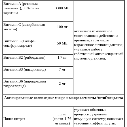
Витамин А (ретинола
пальмитат), 30% бета-
3300 МЕ
каротина
Витамин С (аскорбиновая
100 мг
кислота)
оказывают комплексное
многоплановое действие на
организм, в том числе
Витамин Е (Dальфа-
50 МЕ
выраженное антиоксидантное;
токоферилацетат)
улучшают работу
собственной антиоксидантной
Витамин В2 (рибофлавин)
1,7 мг
системы организма;
Витамин В3 (ниацинамид)
7 мг
Витамин В6 (пиридоксина
2 мг
гидрохлорид)
Активированные коллоидные микро и макроэлементы АнтиОксиданта
улучшает обменные
5,5 мг
процессы; укрепляет
Цинка цитрат
(соотв. 1,76
иммунную систему; повышает
мг цинка)
усвоение и эффект других