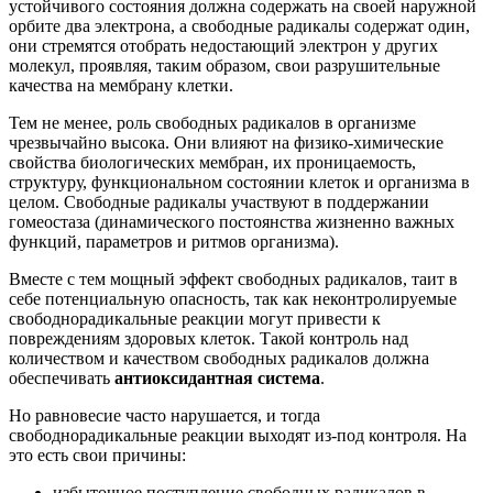
устойчивого состояния должна содержать на своей наружной
орбите два электрона, а свободные радикалы содержат один,
они стремятся отобрать недостающий электрон у других
молекул, проявляя, таким образом, свои разрушительные
качества на мембрану клетки.
Тем не менее, роль свободных радикалов в организме
чрезвычайно высока. Они влияют на физико-химические
свойства биологических мембран, их проницаемость,
структуру, функциональном состоянии клеток и организма в
целом. Свободные радикалы участвуют в поддержании
гомеостаза (динамического постоянства жизненно важных
функций, параметров и ритмов организма).
Вместе с тем мощный эффект свободных радикалов, таит в
себе потенциальную опасность, так как неконтролируемые
свободнорадикальные реакции могут привести к
повреждениям здоровых клеток. Такой контроль над
количеством и качеством свободных радикалов должна
обеспечивать
антиоксидантная система
.
Но равновесие часто нарушается, и тогда
свободнорадикальные реакции выходят из-под контроля. На
это есть свои причины:
избыточное поступление свободных радикалов в