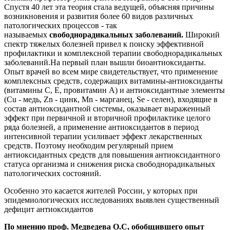
Спустя 40 лет эта теория стала ведущей, объясняя причины
возникновения и развития более 60 видов различных
патологических процессов - так
называемых
свободнорадикальных заболеваний.
Широкий
спектр тяжелых болезней привел к поиску эффективной
профилактики и комплексной терапии свободнорадикальных
заболеваний.На первый план вышли биоантиоксиданты.
Опыт врачей во всем мире свидетельствует, что применение
комплексных средств, содержащих витамины-антиоксиданты
(витамины С, Е, провитамин А) и антиоксидантные элементы
(Cu - медь, Zn - цинк, Mn - марганец, Se - селен), входящие в
состав антиоксидантной системы, оказывает выраженный
эффект при первичной и вторичной профилактике целого
ряда болезней, а применение антиоксидантов в период
интенсивной терапии усиливает эффект лекарственных
средств. Поэтому необходим регулярный прием
антиоксидантных средств для повышения антиоксидантного
статуса организма и снижения риска свободнорадикальных
патологических состояний.
Особенно это касается жителей России, у которых при
эпидемиологических исследованиях выявлен существенный
дефицит антиоксидантов
По мнению проф. Медведева О.С, обобщившего опыт