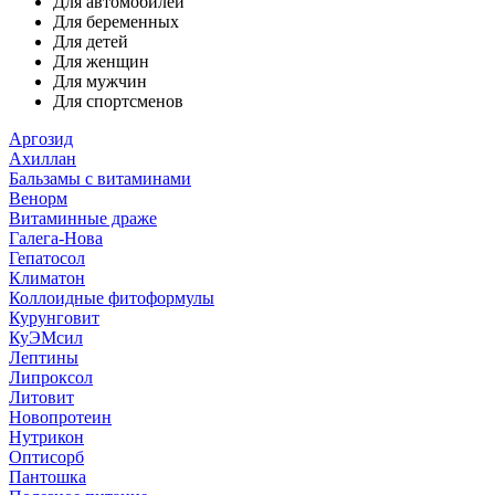
Для автомобилей
Для беременных
Для детей
Для женщин
Для мужчин
Для спортсменов
Аргозид
Ахиллан
Бальзамы с витаминами
Венорм
Витаминные драже
Галега-Нова
Гепатосол
Климатон
Коллоидные фитоформулы
Курунговит
КуЭМсил
Лептины
Липроксол
Литовит
Новопротеин
Нутрикон
Оптисорб
Пантошка