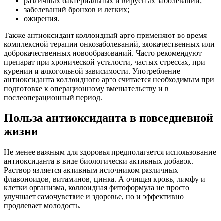
различных бактериальных и вирусных заболеваний;
заболеваний бронхов и легких;
ожирения.
Также антиоксидант коллоидный арго применяют во время
комплексной терапии онкозаболеваний, злокачественных или
доброкачественных новообразований. Часто рекомендуют
препарат при хронической усталости, частых стрессах, при
курении и алкогольной зависимости. Употребление
антиоксиданта коллоидного арго считается необходимым при
подготовке к операционному вмешательству и в
послеоперационный период.
Польза антиоксиданта в повседневной
жизни
Не менее важным для здоровья предполагается использование
антиоксиданта в виде биологически активных добавок.
Раствор является активным источником различных
флавоноидов, витаминов, цинка. А очищая кровь, лимфу и
клетки организма, коллоидная фитоформула не просто
улучшает самочувствие и здоровье, но и эффективно
продлевает молодость.