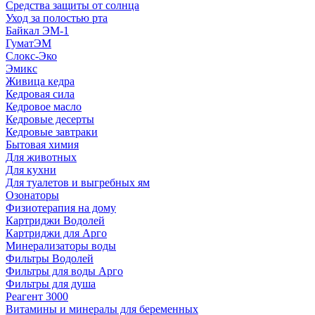
Средства защиты от солнца
Уход за полостью рта
Байкал ЭМ-1
ГуматЭМ
Слокс-Эко
Эмикс
Живица кедра
Кедровая сила
Кедровое масло
Кедровые десерты
Кедровые завтраки
Бытовая химия
Для животных
Для кухни
Для туалетов и выгребных ям
Озонаторы
Физиотерапия на дому
Картриджи Водолей
Картриджи для Арго
Минерализаторы воды
Фильтры Водолей
Фильтры для воды Арго
Фильтры для душа
Реагент 3000
Витамины и минералы для беременных