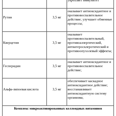
укрепляет иммунитет
оказывает антиоксидантное и
противовоспалительное
Рутин
3,5 мг
действие; улучшает обменные
процессы;
оказывает
противовоспалительный,
Кверцетин
3,5 мг
противоаллергический,
антиатеросклеротический и
противоопухолевый эффекты;
оказывает антиоксидантное и
Гесперидин
3,5 мг
противовоспалительное
действие;
обеспечивает каскадное
антиоксидантное действие;
Альфа-липоевая кислота
3,5 мг
восстанавливает
антиоксидантную систему
организма;
Комплекс микроактивированных коллоидных витаминов