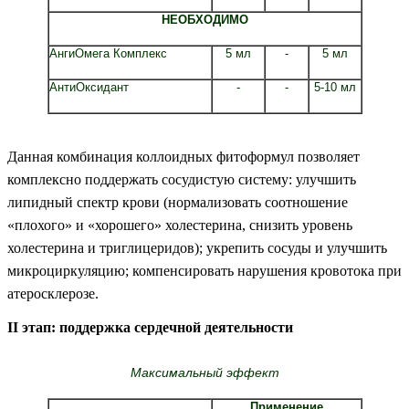
НЕОБХОДИМО
АнгиОмега Комплекс
5 мл
-
5 мл
АнтиОксидант
-
-
5-10 мл
Данная комбинация коллоидных фитоформул позволяет
комплексно поддержать сосудистую систему: улучшить
липидный спектр крови (нормализовать соотношение
«плохого» и «хорошего» холестерина, снизить уровень
холестерина и триглицеридов); укрепить сосуды и улучшить
микроциркуляцию; компенсировать нарушения кровотока при
атеросклерозе.
II этап: поддержка сердечной деятельности
Максимальный эффект
Применение