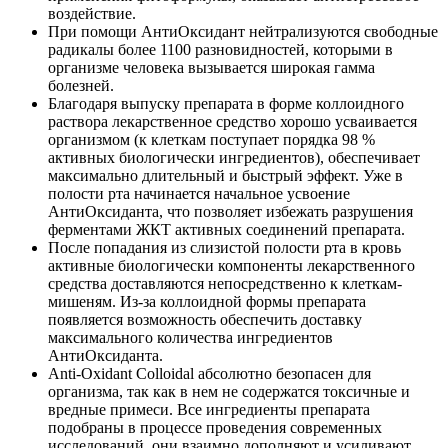
воздействие.
При помощи АнтиОксидант нейтрализуются свободные
радикалы более 1100 разновидностей, которыми в
организме человека вызывается широкая гамма
болезней.
Благодаря выпуску препарата в форме коллоидного
раствора лекарственное средство хорошо усваивается
организмом (к клеткам поступает порядка 98 %
активных биологически ингредиентов), обеспечивает
максимально длительный и быстрый эффект. Уже в
полости рта начинается начальное усвоение
АнтиОксиданта, что позволяет избежать разрушения
ферментами ЖКТ активных соединений препарата.
После попадания из слизистой полости рта в кровь
активные биологически компоненты лекарственного
средства доставляются непосредственно к клеткам-
мишеням. Из-за коллоидной формы препарата
появляется возможность обеспечить доставку
максимального количества ингредиентов
АнтиОксиданта.
Anti-Oxidant Colloidal абсолютно безопасен для
организма, так как в нем не содержатся токсичные и
вредные примеси. Все ингредиенты препарата
подобраны в процессе проведения современных
исследований, они взаимно дополняют и усиливают