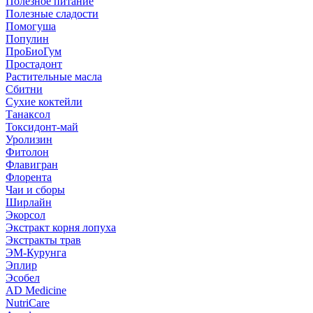
Полезное питание
Полезные сладости
Помогуша
Популин
ПроБиоГум
Простадонт
Растительные масла
Сбитни
Сухие коктейли
Танаксол
Токсидонт-май
Уролизин
Фитолон
Флавигран
Флорента
Чаи и сборы
Ширлайн
Экорсол
Экстракт корня лопуха
Экстракты трав
ЭМ-Курунга
Эплир
Эсобел
AD Medicine
NutriCare