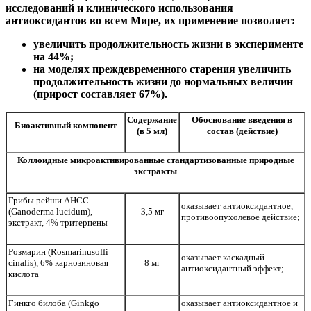
исследований и клинического использования
антиоксидантов во всем Мире, их применение позволяет:
увеличить продолжительность жизни в эксперименте
на 44%;
на моделях преждевременного старения увеличить
продолжительность жизни до нормальных величин
(прирост составляет 67%).
Содержание
Обоснование введения в
Биоактивный компонент
(в 5 мл)
состав (действие)
Коллоидные микроактивированные стандартизованные природные
экстракты
Грибы рейши АНСС
оказывает антиоксидантное,
(Ganoderma lucidum),
3,5 мг
противоопухолевое действие;
экстракт, 4% тритерпены
Розмарин (Rosmarinusoffi
оказывает каскадный
cinalis), 6% карнозиновая
8 мг
антиоксидантный эффект;
кислота
Гинкго билоба (Ginkgo
оказывает антиоксидантное и