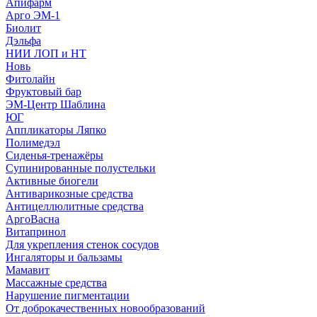
Апифарм
Арго ЭМ-1
Биолит
Дэльфа
НИИ ЛОП и НТ
Новь
Фитолайн
Фруктовый бар
ЭМ-Центр Шаблина
ЮГ
Аппликаторы Ляпко
Полимедэл
Сиденья-тренажёры
Супинированные полустельки
Активные биогели
Антиварикозные средства
Антицеллюлитные средства
АргоВасна
Витапринол
Для укрепления стенок сосудов
Ингаляторы и бальзамы
Мамавит
Массажные средства
Нарушение пигментации
От доброкачественных новообразований