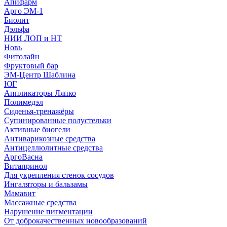
Апифарм
Арго ЭМ-1
Биолит
Дэльфа
НИИ ЛОП и НТ
Новь
Фитолайн
Фруктовый бар
ЭМ-Центр Шаблина
ЮГ
Аппликаторы Ляпко
Полимедэл
Сиденья-тренажёры
Супинированные полустельки
Активные биогели
Антиварикозные средства
Антицеллюлитные средства
АргоВасна
Витапринол
Для укрепления стенок сосудов
Ингаляторы и бальзамы
Мамавит
Массажные средства
Нарушение пигментации
От доброкачественных новообразований