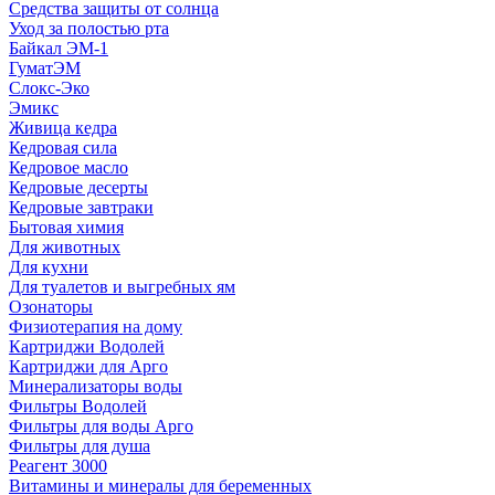
Средства защиты от солнца
Уход за полостью рта
Байкал ЭМ-1
ГуматЭМ
Слокс-Эко
Эмикс
Живица кедра
Кедровая сила
Кедровое масло
Кедровые десерты
Кедровые завтраки
Бытовая химия
Для животных
Для кухни
Для туалетов и выгребных ям
Озонаторы
Физиотерапия на дому
Картриджи Водолей
Картриджи для Арго
Минерализаторы воды
Фильтры Водолей
Фильтры для воды Арго
Фильтры для душа
Реагент 3000
Витамины и минералы для беременных