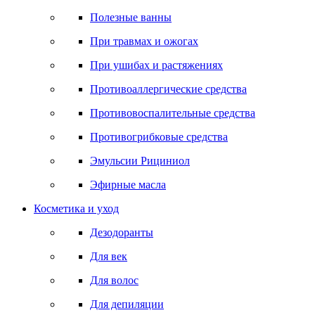
Полезные ванны
При травмах и ожогах
При ушибах и растяжениях
Противоаллергические средства
Противовоспалительные средства
Противогрибковые средства
Эмульсии Рициниол
Эфирные масла
Косметика и уход
Дезодоранты
Для век
Для волос
Для депиляции