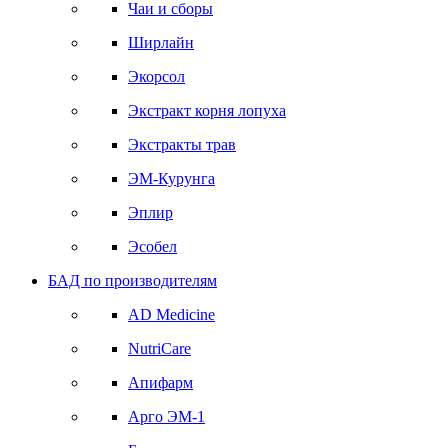
Чаи и сборы
Ширлайн
Экорсол
Экстракт корня лопуха
Экстракты трав
ЭМ-Курунга
Эплир
Эсобел
БАД по производителям
AD Medicine
NutriCare
Апифарм
Арго ЭМ-1