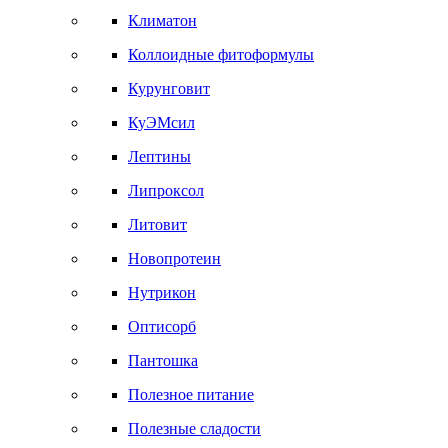
Климатон
Коллоидные фитоформулы
Курунговит
КуЭМсил
Лептины
Липроксол
Литовит
Новопротеин
Нутрикон
Оптисорб
Пантошка
Полезное питание
Полезные сладости