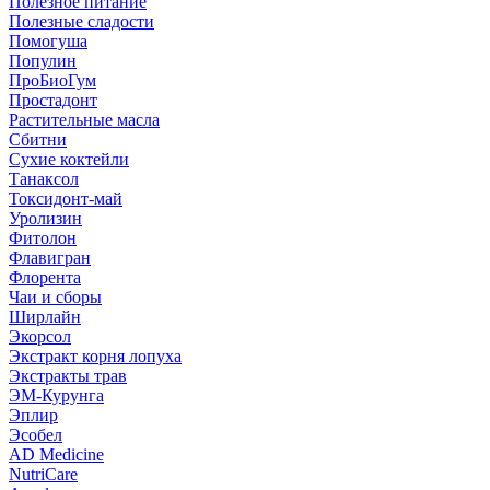
Полезное питание
Полезные сладости
Помогуша
Популин
ПроБиоГум
Простадонт
Растительные масла
Сбитни
Сухие коктейли
Танаксол
Токсидонт-май
Уролизин
Фитолон
Флавигран
Флорента
Чаи и сборы
Ширлайн
Экорсол
Экстракт корня лопуха
Экстракты трав
ЭМ-Курунга
Эплир
Эсобел
AD Medicine
NutriCare