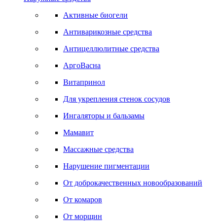
Активные биогели
Антиварикозные средства
Антицеллюлитные средства
АргоВасна
Витапринол
Для укрепления стенок сосудов
Ингаляторы и бальзамы
Мамавит
Массажные средства
Нарушение пигментации
От доброкачественных новообразований
От комаров
От морщин