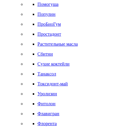
Помогуша
Популин
ПроБиоГум
Простадонт
Растительные масла
Сбитни
Сухие коктейли
Танаксол
Токсидонт-май
Уролизин
Фитолон
Флавигран
Флорента