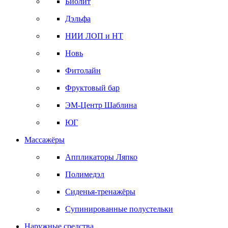
Биолит
Дэльфа
НИИ ЛОП и НТ
Новь
Фитолайн
Фруктовый бар
ЭМ-Центр Шаблина
ЮГ
Массажёры
Аппликаторы Ляпко
Полимедэл
Сиденья-тренажёры
Супинированные полустельки
Наружные средства