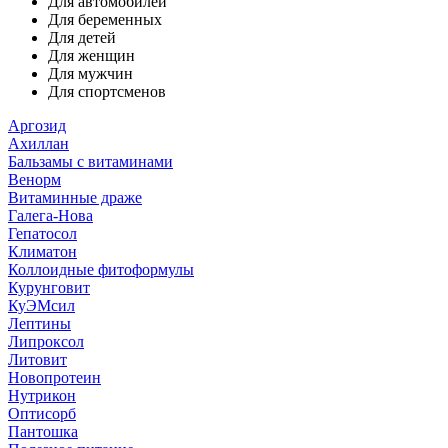
Для автомобилей
Для беременных
Для детей
Для женщин
Для мужчин
Для спортсменов
Аргозид
Ахиллан
Бальзамы с витаминами
Венорм
Витаминные драже
Галега-Нова
Гепатосол
Климатон
Коллоидные фитоформулы
Курунговит
КуЭМсил
Лептины
Липроксол
Литовит
Новопротеин
Нутрикон
Оптисорб
Пантошка