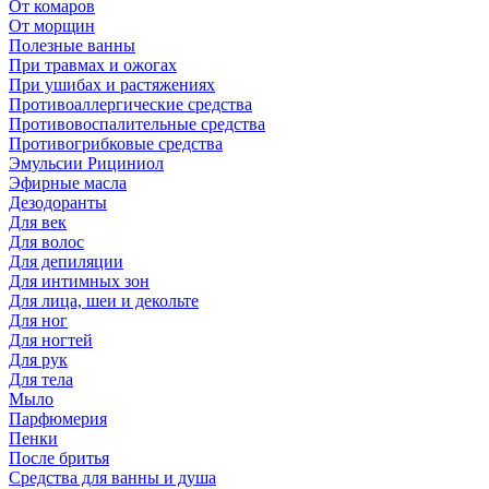
От комаров
От морщин
Полезные ванны
При травмах и ожогах
При ушибах и растяжениях
Противоаллергические средства
Противовоспалительные средства
Противогрибковые средства
Эмульсии Рициниол
Эфирные масла
Дезодоранты
Для век
Для волос
Для депиляции
Для интимных зон
Для лица, шеи и декольте
Для ног
Для ногтей
Для рук
Для тела
Мыло
Парфюмерия
Пенки
После бритья
Средства для ванны и душа