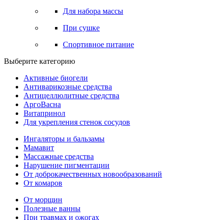
Для набора массы
При сушке
Спортивное питание
Выберите категорию
Активные биогели
Антиварикозные средства
Антицеллюлитные средства
АргоВасна
Витапринол
Для укрепления стенок сосудов
Ингаляторы и бальзамы
Мамавит
Массажные средства
Нарушение пигментации
От доброкачественных новообразований
От комаров
От морщин
Полезные ванны
При травмах и ожогах