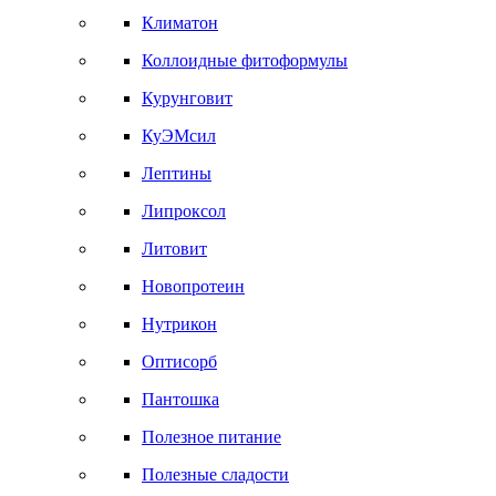
Климатон
Коллоидные фитоформулы
Курунговит
КуЭМсил
Лептины
Липроксол
Литовит
Новопротеин
Нутрикон
Оптисорб
Пантошка
Полезное питание
Полезные сладости