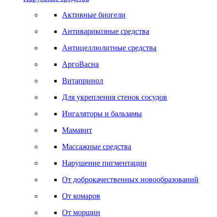
Активные биогели
Антиварикозные средства
Антицеллюлитные средства
АргоВасна
Витапринол
Для укрепления стенок сосудов
Ингаляторы и бальзамы
Мамавит
Массажные средства
Нарушение пигментации
От доброкачественных новообразований
От комаров
От морщин