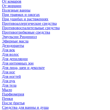
От комаров
От морщин
Полезные ванны
При травмах и ожогах
При ушибах и растяжениях
Противоаллергические средства
Противовоспалительные средства
Противогрибковые средства
Эмульсии Рициниол
Эфирные масла
Дезодоранты
Для век
Для волос
Для депиляции
Для интимных зон
Для лица, шеи и декольте
Для ног
Для ногтей
Для рук
Для тела
Мыло
Парфюмерия
Пенки
После бритья
Средства для ванны и душа