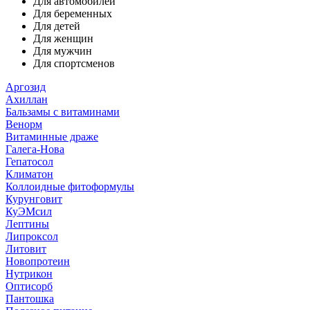
Для автомобилей
Для беременных
Для детей
Для женщин
Для мужчин
Для спортсменов
Аргозид
Ахиллан
Бальзамы с витаминами
Венорм
Витаминные драже
Галега-Нова
Гепатосол
Климатон
Коллоидные фитоформулы
Курунговит
КуЭМсил
Лептины
Липроксол
Литовит
Новопротеин
Нутрикон
Оптисорб
Пантошка