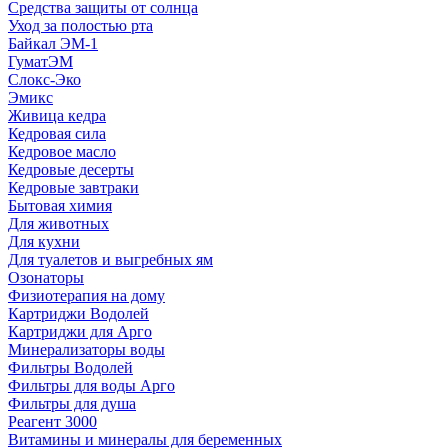
Средства защиты от солнца
Уход за полостью рта
Байкал ЭМ-1
ГуматЭМ
Слокс-Эко
Эмикс
Живица кедра
Кедровая сила
Кедровое масло
Кедровые десерты
Кедровые завтраки
Бытовая химия
Для животных
Для кухни
Для туалетов и выгребных ям
Озонаторы
Физиотерапия на дому
Картриджи Водолей
Картриджи для Арго
Минерализаторы воды
Фильтры Водолей
Фильтры для воды Арго
Фильтры для душа
Реагент 3000
Витамины и минералы для беременных