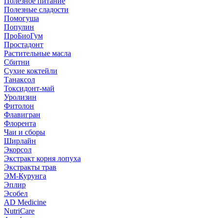
Полезное питание
Полезные сладости
Помогуша
Популин
ПроБиоГум
Простадонт
Растительные масла
Сбитни
Сухие коктейли
Танаксол
Токсидонт-май
Уролизин
Фитолон
Флавигран
Флорента
Чаи и сборы
Ширлайн
Экорсол
Экстракт корня лопуха
Экстракты трав
ЭМ-Курунга
Эплир
Эсобел
AD Medicine
NutriCare