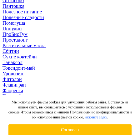
Оптисорб
Пантошка
Полезное питание
Полезные сладости
Помогуша
Популин
ПроБиоГум
Простадонт
Растительные масла
Сбитни
Сухие коктейли
Танаксол
Токсидонт-май
Уролизин
Фитолон
Флавигран
Флорента
Чаи и сборы
Ширлайн
Мы используем файлы cookies для улучшения работы сайта. Оставаясь на
Экорсол
нашем сайте, вы соглашаетесь с условиями использования файлов
cookies.Чтобы ознакомиться с нашими Положениями о конфиденциальности и
Экстракт корня лопуха
об использовании файлов cookie,
нажмите здесь
.
Экстракты трав
ЭМ-Курунга
Эплир
Согласен
Эсобел