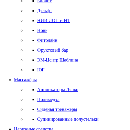
Биолит
Дэльфа
НИИ ЛОП и НТ
Новь
Фитолайн
Фруктовый бар
ЭМ-Центр Шаблина
ЮГ
Массажёры
Аппликаторы Ляпко
Полимедэл
Сиденья-тренажёры
Супинированные полустельки
Наружные средства