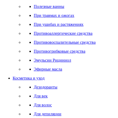
Полезные ванны
При травмах и ожогах
При ушибах и растяжениях
Противоаллергические средства
Противовоспалительные средства
Противогрибковые средства
Эмульсии Рициниол
Эфирные масла
Косметика и уход
Дезодоранты
Для век
Для волос
Для депиляции