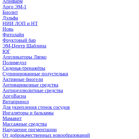
Апифарм
Арго ЭМ-1
Биолит
Дэльфа
НИИ ЛОП и НТ
Новь
Фитолайн
Фруктовый бар
ЭМ-Центр Шаблина
ЮГ
Аппликаторы Ляпко
Полимедэл
Сиденья-тренажёры
Супинированные полустельки
Активные биогели
Антиварикозные средства
Антицеллюлитные средства
АргоВасна
Витапринол
Для укрепления стенок сосудов
Ингаляторы и бальзамы
Мамавит
Массажные средства
Нарушение пигментации
От доброкачественных новообразований