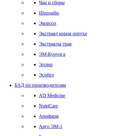
Чаи и сборы
Ширлайн
Экорсол
Экстракт корня лопуха
Экстракты трав
ЭМ-Курунга
Эплир
Эсобел
БАД по производителям
AD Medicine
NutriCare
Апифарм
Арго ЭМ-1