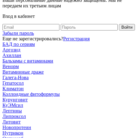
Ваши персональные данные надежно защищены. Мы не
передаем их третьим лицам
Вход в кабинет
Забыли пароль
Еще не зарегистрировались?
Регистрация
БАД по сериям
Аргозид
Ахиллан
Бальзамы с витаминами
Венорм
Витаминные драже
Галега-Нова
Гепатосол
Климатон
Коллоидные фитоформулы
Курунговит
КуЭМсил
Лептины
Липроксол
Литовит
Новопротеин
Нутрикон