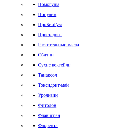
Помогуша
Популин
ПроБиоГум
Простадонт
Растительные масла
Сбитни
Сухие коктейли
Танаксол
Токсидонт-май
Уролизин
Фитолон
Флавигран
Флорента