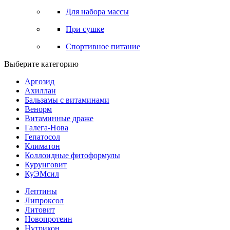
Для набора массы
При сушке
Спортивное питание
Выберите категорию
Аргозид
Ахиллан
Бальзамы с витаминами
Венорм
Витаминные драже
Галега-Нова
Гепатосол
Климатон
Коллоидные фитоформулы
Курунговит
КуЭМсил
Лептины
Липроксол
Литовит
Новопротеин
Нутрикон