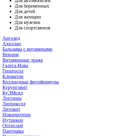
Для автомобилей
Для беременных
Для детей
Для женщин
Для мужчин
Для спортсменов
Аргозид
Ахиллан
Бальзамы с витаминами
Венорм
Витаминные драже
Галега-Нова
Гепатосол
Климатон
Коллоидные фитоформулы
Курунговит
КуЭМсил
Лептины
Липроксол
Литовит
Новопротеин
Нутрикон
Оптисорб
Пантошка