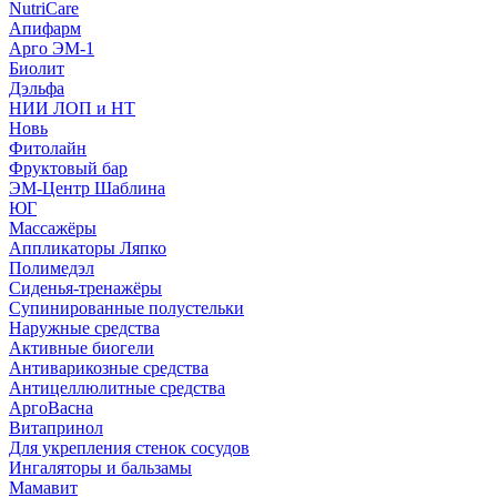
NutriCare
Апифарм
Арго ЭМ-1
Биолит
Дэльфа
НИИ ЛОП и НТ
Новь
Фитолайн
Фруктовый бар
ЭМ-Центр Шаблина
ЮГ
Массажёры
Аппликаторы Ляпко
Полимедэл
Сиденья-тренажёры
Супинированные полустельки
Наружные средства
Активные биогели
Антиварикозные средства
Антицеллюлитные средства
АргоВасна
Витапринол
Для укрепления стенок сосудов
Ингаляторы и бальзамы
Мамавит