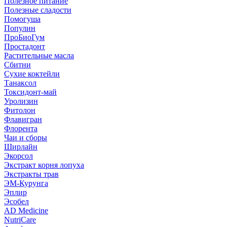
Полезное питание
Полезные сладости
Помогуша
Популин
ПроБиоГум
Простадонт
Растительные масла
Сбитни
Сухие коктейли
Танаксол
Токсидонт-май
Уролизин
Фитолон
Флавигран
Флорента
Чаи и сборы
Ширлайн
Экорсол
Экстракт корня лопуха
Экстракты трав
ЭМ-Курунга
Эплир
Эсобел
AD Medicine
NutriCare