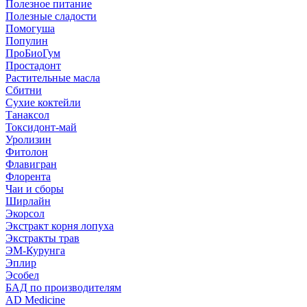
Полезное питание
Полезные сладости
Помогуша
Популин
ПроБиоГум
Простадонт
Растительные масла
Сбитни
Сухие коктейли
Танаксол
Токсидонт-май
Уролизин
Фитолон
Флавигран
Флорента
Чаи и сборы
Ширлайн
Экорсол
Экстракт корня лопуха
Экстракты трав
ЭМ-Курунга
Эплир
Эсобел
БАД по производителям
AD Medicine