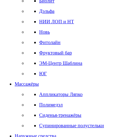
Биолит
Дэльфа
НИИ ЛОП и НТ
Новь
Фитолайн
Фруктовый бар
ЭМ-Центр Шаблина
ЮГ
Массажёры
Аппликаторы Ляпко
Полимедэл
Сиденья-тренажёры
Супинированные полустельки
Наружные средства