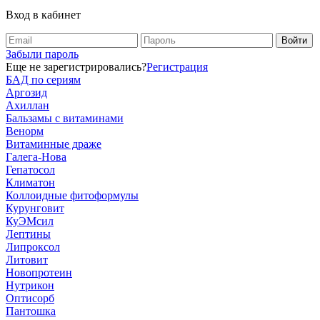
Вход в кабинет
Забыли пароль
Еще не зарегистрировались?
Регистрация
БАД по сериям
Аргозид
Ахиллан
Бальзамы с витаминами
Венорм
Витаминные драже
Галега-Нова
Гепатосол
Климатон
Коллоидные фитоформулы
Курунговит
КуЭМсил
Лептины
Липроксол
Литовит
Новопротеин
Нутрикон
Оптисорб
Пантошка