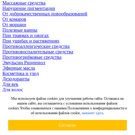
Массажные средства
Нарушение пигментации
От доброкачественных новообразований
От комаров
От морщин
Полезные ванны
При травмах и ожогах
При ушибах и растяжениях
Противоаллергические средства
Противовоспалительные средства
Противогрибковые средства
Эмульсии Рициниол
Эфирные масла
Косметика и уход
Дезодоранты
Для век
Для волос
Для депиляции
Мы используем файлы cookies для улучшения работы сайта. Оставаясь на
Для интимных зон
нашем сайте, вы соглашаетесь с условиями использования файлов
Для лица, шеи и декольте
cookies.Чтобы ознакомиться с нашими Положениями о конфиденциальности и
Для ног
об использовании файлов cookie,
нажмите здесь
.
Для ногтей
Для рук
Согласен
Для тела
Мыло