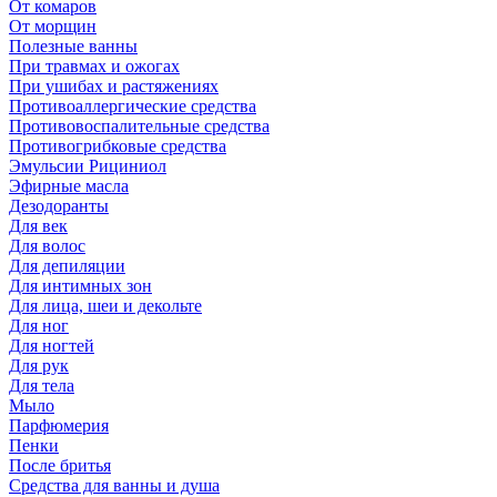
От комаров
От морщин
Полезные ванны
При травмах и ожогах
При ушибах и растяжениях
Противоаллергические средства
Противовоспалительные средства
Противогрибковые средства
Эмульсии Рициниол
Эфирные масла
Дезодоранты
Для век
Для волос
Для депиляции
Для интимных зон
Для лица, шеи и декольте
Для ног
Для ногтей
Для рук
Для тела
Мыло
Парфюмерия
Пенки
После бритья
Средства для ванны и душа