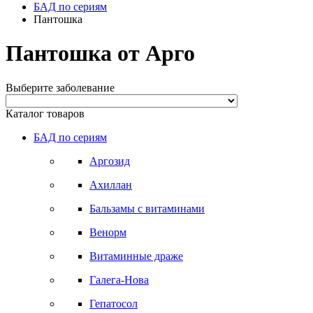
БАД по сериям
Пантошка
Пантошка от Арго
Выберите заболевание
Каталог товаров
БАД по сериям
Аргозид
Ахиллан
Бальзамы с витаминами
Венорм
Витаминные драже
Галега-Нова
Гепатосол