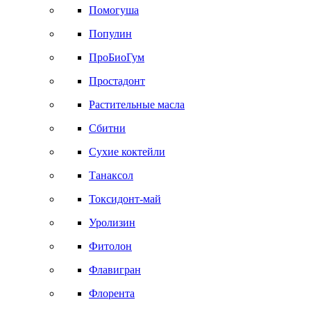
Помогуша
Популин
ПроБиоГум
Простадонт
Растительные масла
Сбитни
Сухие коктейли
Танаксол
Токсидонт-май
Уролизин
Фитолон
Флавигран
Флорента