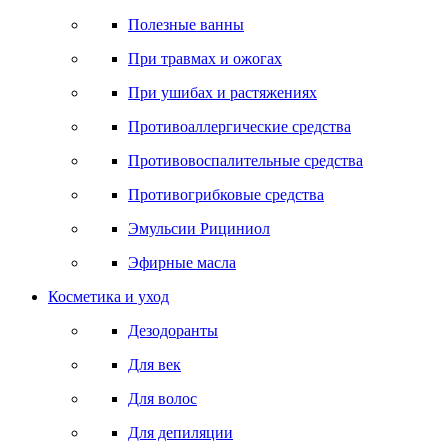
Полезные ванны
При травмах и ожогах
При ушибах и растяжениях
Противоаллергические средства
Противовоспалительные средства
Противогрибковые средства
Эмульсии Рициниол
Эфирные масла
Косметика и уход
Дезодоранты
Для век
Для волос
Для депиляции