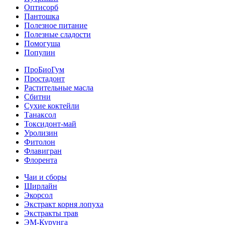
Оптисорб
Пантошка
Полезное питание
Полезные сладости
Помогуша
Популин
ПроБиоГум
Простадонт
Растительные масла
Сбитни
Сухие коктейли
Танаксол
Токсидонт-май
Уролизин
Фитолон
Флавигран
Флорента
Чаи и сборы
Ширлайн
Экорсол
Экстракт корня лопуха
Экстракты трав
ЭМ-Курунга