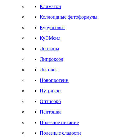
Климатон
Коллоидные фитоформулы
Курунговит
КуЭМсил
Лептины
Липроксол
Литовит
Новопротеин
Нутрикон
Оптисорб
Пантошка
Полезное питание
Полезные сладости