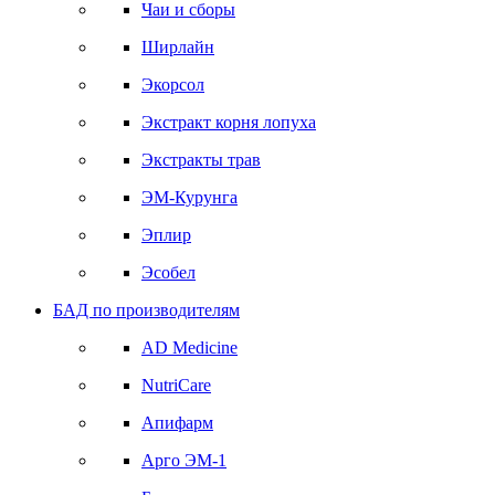
Чаи и сборы
Ширлайн
Экорсол
Экстракт корня лопуха
Экстракты трав
ЭМ-Курунга
Эплир
Эсобел
БАД по производителям
AD Medicine
NutriCare
Апифарм
Арго ЭМ-1