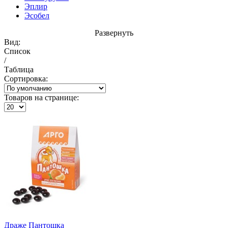
Эплир
Эсобел
Развернуть
Вид:
Список
/
Таблица
Сортировка:
Товаров на странице:
Драже Пантошка