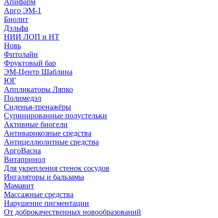
Апифарм
Арго ЭМ-1
Биолит
Дэльфа
НИИ ЛОП и НТ
Новь
Фитолайн
Фруктовый бар
ЭМ-Центр Шаблина
ЮГ
Аппликаторы Ляпко
Полимедэл
Сиденья-тренажёры
Супинированные полустельки
Активные биогели
Антиварикозные средства
Антицеллюлитные средства
АргоВасна
Витапринол
Для укрепления стенок сосудов
Ингаляторы и бальзамы
Мамавит
Массажные средства
Нарушение пигментации
От доброкачественных новообразований