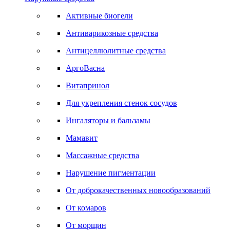
Активные биогели
Антиварикозные средства
Антицеллюлитные средства
АргоВасна
Витапринол
Для укрепления стенок сосудов
Ингаляторы и бальзамы
Мамавит
Массажные средства
Нарушение пигментации
От доброкачественных новообразований
От комаров
От морщин