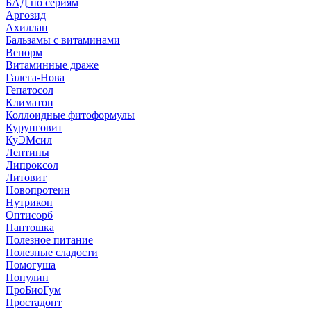
БАД по сериям
Аргозид
Ахиллан
Бальзамы с витаминами
Венорм
Витаминные драже
Галега-Нова
Гепатосол
Климатон
Коллоидные фитоформулы
Курунговит
КуЭМсил
Лептины
Липроксол
Литовит
Новопротеин
Нутрикон
Оптисорб
Пантошка
Полезное питание
Полезные сладости
Помогуша
Популин
ПроБиоГум
Простадонт