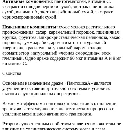
Активные компоненты
: пантогематоген, витамин С,
экстракт из плодов черники сухой, экстракт шиповника
сухой, витамин А, экстракт рябиновый сухой, экстракт
черносмородиновый сухой.
Неактивные компоненты:
сухое молоко растительного
происхождения, сахар, карамельный порошок, пшеничная
крупка, фруктоза, микрокристаллическая целлюлоза, какао-
порошок, гуммиарабик, ароматизатор натуральный
«черника», краситель натуральный «аромаколор»,
ароматизатор натуральный «черная смородина», воск
пчелиный. Одно драже содержит 90 мкг витамина А и 9 мг
витамина С.
Свойства
Основным назначением драже «Пантошка­А» является
улучшение состояния зрительной системы в условиях
высоких функциональных перегрузок.
Важными эффектами пантовых препаратов в отношении
зрения является улучшение энергетических процессов и
усиление механизмов активного транспорта.
Вторым существенным свойством является положительное
влияние на холинергическую систему мозга и глаза.