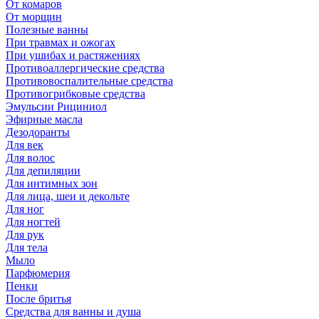
От комаров
От морщин
Полезные ванны
При травмах и ожогах
При ушибах и растяжениях
Противоаллергические средства
Противовоспалительные средства
Противогрибковые средства
Эмульсии Рициниол
Эфирные масла
Дезодоранты
Для век
Для волос
Для депиляции
Для интимных зон
Для лица, шеи и декольте
Для ног
Для ногтей
Для рук
Для тела
Мыло
Парфюмерия
Пенки
После бритья
Средства для ванны и душа