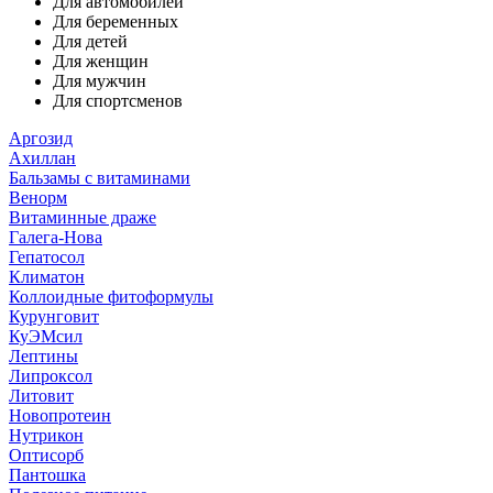
Для автомобилей
Для беременных
Для детей
Для женщин
Для мужчин
Для спортсменов
Аргозид
Ахиллан
Бальзамы с витаминами
Венорм
Витаминные драже
Галега-Нова
Гепатосол
Климатон
Коллоидные фитоформулы
Курунговит
КуЭМсил
Лептины
Липроксол
Литовит
Новопротеин
Нутрикон
Оптисорб
Пантошка