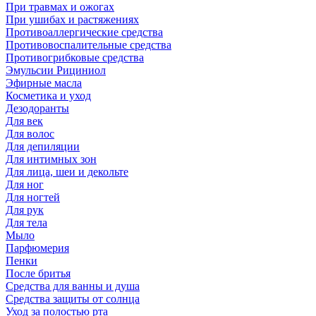
При травмах и ожогах
При ушибах и растяжениях
Противоаллергические средства
Противовоспалительные средства
Противогрибковые средства
Эмульсии Рициниол
Эфирные масла
Косметика и уход
Дезодоранты
Для век
Для волос
Для депиляции
Для интимных зон
Для лица, шеи и декольте
Для ног
Для ногтей
Для рук
Для тела
Мыло
Парфюмерия
Пенки
После бритья
Средства для ванны и душа
Средства защиты от солнца
Уход за полостью рта