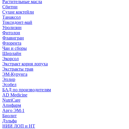
Растительные масла
Сбитни
Сухие коктейли
Танаксол
Токсидонт-май
Уролизин
Фитолон
Флавигран
Флорента
Чаи и сборы
Ширлайн
Экорсол
Экстракт корня лопуха
Экстракты трав
ЭМ-Курунга
Эплир
Эсобел
БАД по производителям
AD Medicine
NutriCare
Апифарм
Арго ЭМ-1
Биолит
Дэльфа
НИИ ЛОП и НТ