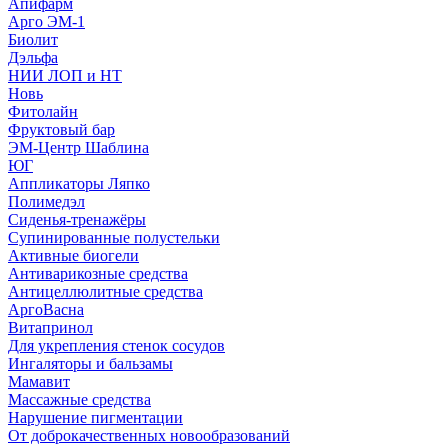
Апифарм
Арго ЭМ-1
Биолит
Дэльфа
НИИ ЛОП и НТ
Новь
Фитолайн
Фруктовый бар
ЭМ-Центр Шаблина
ЮГ
Аппликаторы Ляпко
Полимедэл
Сиденья-тренажёры
Супинированные полустельки
Активные биогели
Антиварикозные средства
Антицеллюлитные средства
АргоВасна
Витапринол
Для укрепления стенок сосудов
Ингаляторы и бальзамы
Мамавит
Массажные средства
Нарушение пигментации
От доброкачественных новообразований