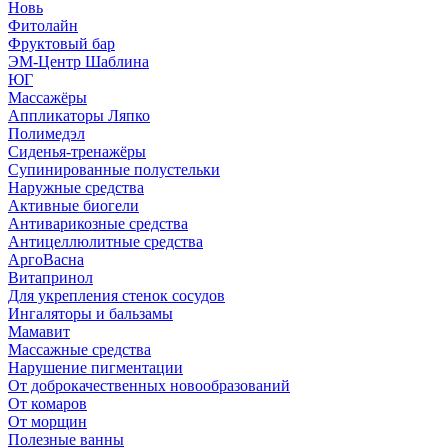
Новь
Фитолайн
Фруктовый бар
ЭМ-Центр Шаблина
ЮГ
Массажёры
Аппликаторы Ляпко
Полимедэл
Сиденья-тренажёры
Супинированные полустельки
Наружные средства
Активные биогели
Антиварикозные средства
Антицеллюлитные средства
АргоВасна
Витапринол
Для укрепления стенок сосудов
Ингаляторы и бальзамы
Мамавит
Массажные средства
Нарушение пигментации
От доброкачественных новообразований
От комаров
От морщин
Полезные ванны