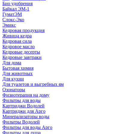
Био удобрения
Байкал ЭМ-1
ГуматЭМ
Слокс-Эко
Эмикс
Кедровая продукция
Живица кедра
Кедровая сила
Кедровое масло
Кедровые десерты
Кедровые завтраки
Для дома
Бытовая химия
Для животных
Для кухни
Для туалетов и выгребных ям
Озонаторы
Физиотерапия на дому
Фильтры для воды
Картриджи Водолей
Картриджи для Арго
Минерализаторы воды
Фильтры Водолей
Фильтры для воды Арго
Фильтры для душа