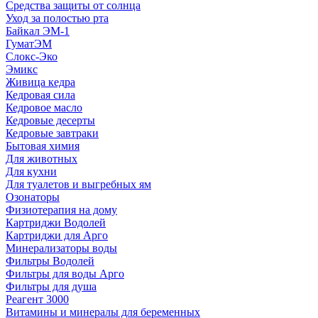
Средства защиты от солнца
Уход за полостью рта
Байкал ЭМ-1
ГуматЭМ
Слокс-Эко
Эмикс
Живица кедра
Кедровая сила
Кедровое масло
Кедровые десерты
Кедровые завтраки
Бытовая химия
Для животных
Для кухни
Для туалетов и выгребных ям
Озонаторы
Физиотерапия на дому
Картриджи Водолей
Картриджи для Арго
Минерализаторы воды
Фильтры Водолей
Фильтры для воды Арго
Фильтры для душа
Реагент 3000
Витамины и минералы для беременных