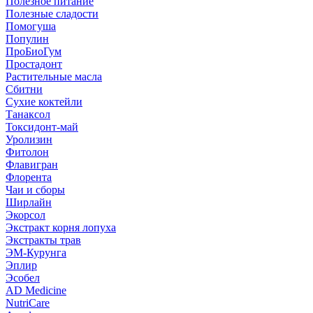
Полезное питание
Полезные сладости
Помогуша
Популин
ПроБиоГум
Простадонт
Растительные масла
Сбитни
Сухие коктейли
Танаксол
Токсидонт-май
Уролизин
Фитолон
Флавигран
Флорента
Чаи и сборы
Ширлайн
Экорсол
Экстракт корня лопуха
Экстракты трав
ЭМ-Курунга
Эплир
Эсобел
AD Medicine
NutriCare