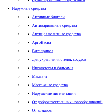
Наружные средства
Активные биогели
Антиварикозные средства
Антицеллюлитные средства
АргоВасна
Витапринол
Для укрепления стенок сосудов
Ингаляторы и бальзамы
Мамавит
Массажные средства
Нарушение пигментации
От доброкачественных новообразований
От комаров