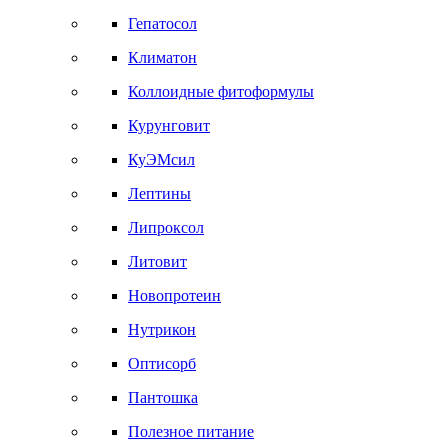
Гепатосол
Климатон
Коллоидные фитоформулы
Курунговит
КуЭМсил
Лептины
Липроксол
Литовит
Новопротеин
Нутрикон
Оптисорб
Пантошка
Полезное питание