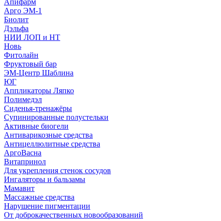
Апифарм
Арго ЭМ-1
Биолит
Дэльфа
НИИ ЛОП и НТ
Новь
Фитолайн
Фруктовый бар
ЭМ-Центр Шаблина
ЮГ
Аппликаторы Ляпко
Полимедэл
Сиденья-тренажёры
Супинированные полустельки
Активные биогели
Антиварикозные средства
Антицеллюлитные средства
АргоВасна
Витапринол
Для укрепления стенок сосудов
Ингаляторы и бальзамы
Мамавит
Массажные средства
Нарушение пигментации
От доброкачественных новообразований