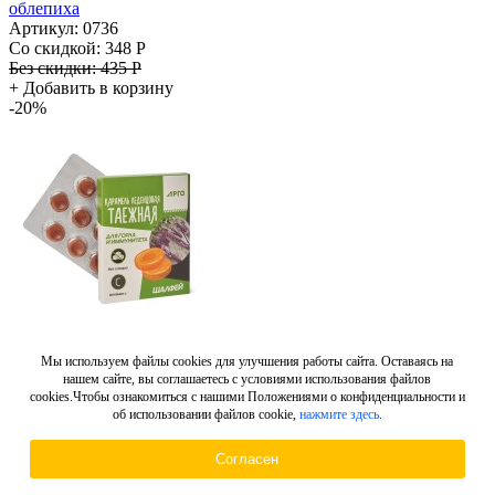
облепиха
Артикул: 0736
Со скидкой:
348 Р
Без скидки:
435 Р
+
Добавить в корзину
-20%
Мы используем файлы cookies для улучшения работы сайта. Оставаясь на
Карамель леденцовая «Таежная» для горла и иммунитета,
нашем сайте, вы соглашаетесь с условиями использования файлов
шалфей, 32,5 г
cookies.Чтобы ознакомиться с нашими Положениями о конфиденциальности и
Артикул: 0735
об использовании файлов cookie,
нажмите здесь
.
Со скидкой:
348 Р
Без скидки:
435 Р
Согласен
+
Добавить в корзину
-20%