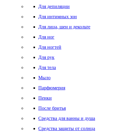
Для депиляции
Для интимных зон
Для лица, шеи и декольте
Для ног
Для ногтей
Для рук
Для тела
Мыло
Парфюмерия
Пенки
После бритья
Средства для ванны и душа
Средства защиты от солнца