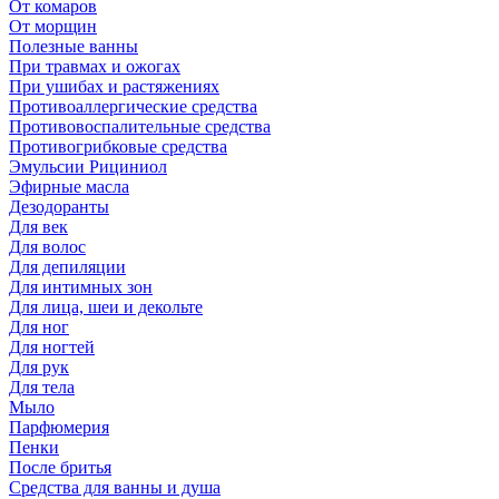
От комаров
От морщин
Полезные ванны
При травмах и ожогах
При ушибах и растяжениях
Противоаллергические средства
Противовоспалительные средства
Противогрибковые средства
Эмульсии Рициниол
Эфирные масла
Дезодоранты
Для век
Для волос
Для депиляции
Для интимных зон
Для лица, шеи и декольте
Для ног
Для ногтей
Для рук
Для тела
Мыло
Парфюмерия
Пенки
После бритья
Средства для ванны и душа