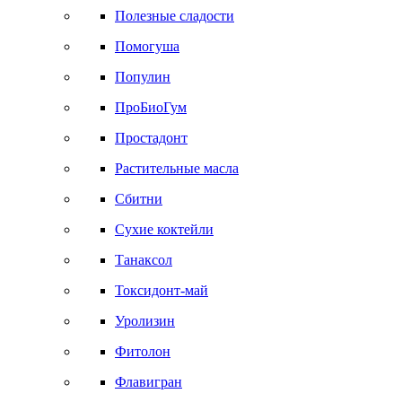
Полезные сладости
Помогуша
Популин
ПроБиоГум
Простадонт
Растительные масла
Сбитни
Сухие коктейли
Танаксол
Токсидонт-май
Уролизин
Фитолон
Флавигран