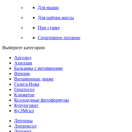
Для мышц
Для набора массы
При сушке
Спортивное питание
Выберите категорию
Аргозид
Ахиллан
Бальзамы с витаминами
Венорм
Витаминные драже
Галега-Нова
Гепатосол
Климатон
Коллоидные фитоформулы
Курунговит
КуЭМсил
Лептины
Липроксол
Литовит