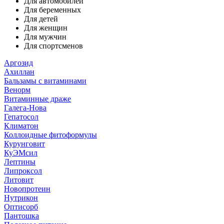
Для автомобилей
Для беременных
Для детей
Для женщин
Для мужчин
Для спортсменов
Аргозид
Ахиллан
Бальзамы с витаминами
Венорм
Витаминные драже
Галега-Нова
Гепатосол
Климатон
Коллоидные фитоформулы
Курунговит
КуЭМсил
Лептины
Липроксол
Литовит
Новопротеин
Нутрикон
Оптисорб
Пантошка