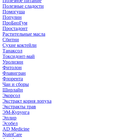
Полезное питание
Полезные сладости
Помогуша
Популин
ПроБиоГум
Простадонт
Растительные масла
Сбитни
Сухие коктейли
Танаксол
Токсидонт-май
Уролизин
Фитолон
Флавигран
Флорента
Чаи и сборы
Ширлайн
Экорсол
Экстракт корня лопуха
Экстракты трав
ЭМ-Курунга
Эплир
Эсобел
AD Medicine
NutriCare