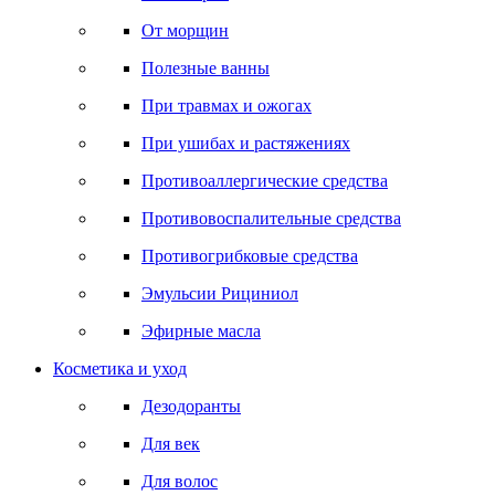
От морщин
Полезные ванны
При травмах и ожогах
При ушибах и растяжениях
Противоаллергические средства
Противовоспалительные средства
Противогрибковые средства
Эмульсии Рициниол
Эфирные масла
Косметика и уход
Дезодоранты
Для век
Для волос