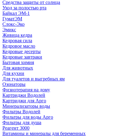
Средства защиты от солнца
Уход за полостью рта
Байкал ЭМ-1
ГуматЭМ
Слокс-Эко
Эмикс
Живица кедра
Кедровая сила
Кедровое масло
Кедровые десерты
Кедровые завтраки
Бытовая химия
Для животных
Для кухни
Для туалетов и выгребных ям
Озонаторы
Физиотерапия на дому
Картриджи Водолей
Картриджи для Арго
Минерализаторы воды
Фильтры Водолей
Фильтры для воды Арго
Фильтры для душа
Реагент 3000
Витамины и минералы для беременных