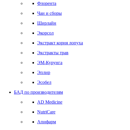
Флорента
Чаи и сборы
Ширлайн
Экорсол
Экстракт корня лопуха
Экстракты трав
ЭМ-Курунга
Эплир
Эсобел
БАД по производителям
AD Medicine
NutriCare
Апифарм