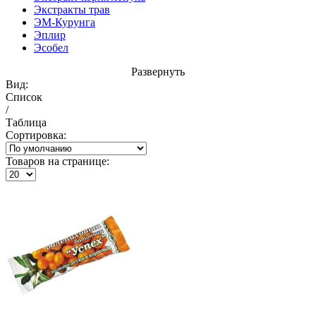
Экстракты трав
ЭМ-Курунга
Эплир
Эсобел
Развернуть
Вид:
Список
/
Таблица
Сортировка:
Товаров на странице: