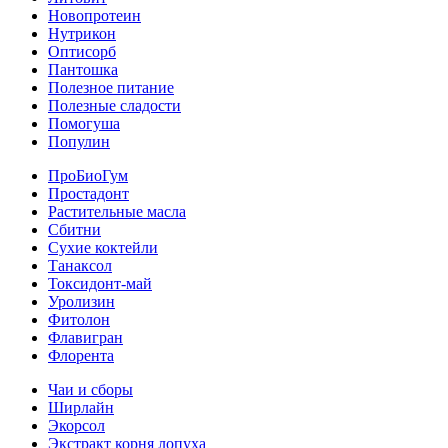
Новопротеин
Нутрикон
Оптисорб
Пантошка
Полезное питание
Полезные сладости
Помогуша
Популин
ПроБиоГум
Простадонт
Растительные масла
Сбитни
Сухие коктейли
Танаксол
Токсидонт-май
Уролизин
Фитолон
Флавигран
Флорента
Чаи и сборы
Ширлайн
Экорсол
Экстракт корня лопуха