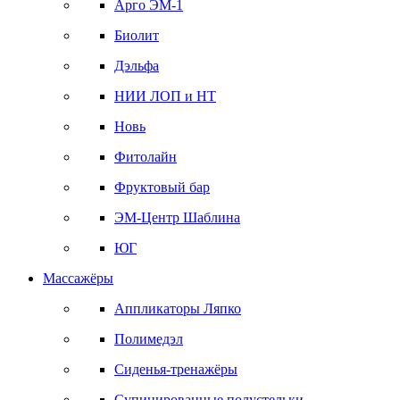
Арго ЭМ-1
Биолит
Дэльфа
НИИ ЛОП и НТ
Новь
Фитолайн
Фруктовый бар
ЭМ-Центр Шаблина
ЮГ
Массажёры
Аппликаторы Ляпко
Полимедэл
Сиденья-тренажёры
Супинированные полустельки