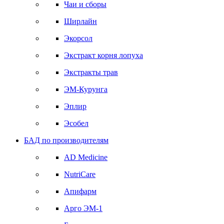
Чаи и сборы
Ширлайн
Экорсол
Экстракт корня лопуха
Экстракты трав
ЭМ-Курунга
Эплир
Эсобел
БАД по производителям
AD Medicine
NutriCare
Апифарм
Арго ЭМ-1