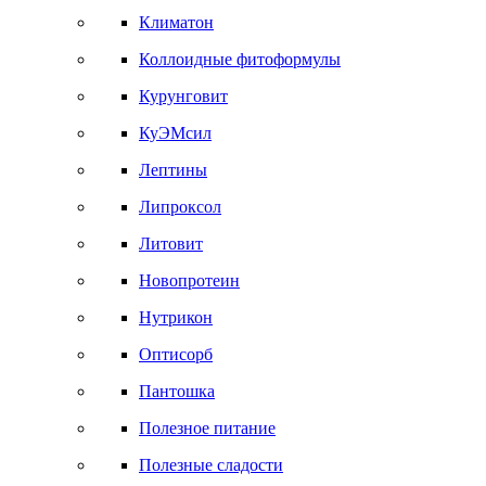
Климатон
Коллоидные фитоформулы
Курунговит
КуЭМсил
Лептины
Липроксол
Литовит
Новопротеин
Нутрикон
Оптисорб
Пантошка
Полезное питание
Полезные сладости