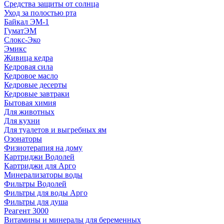
Средства защиты от солнца
Уход за полостью рта
Байкал ЭМ-1
ГуматЭМ
Слокс-Эко
Эмикс
Живица кедра
Кедровая сила
Кедровое масло
Кедровые десерты
Кедровые завтраки
Бытовая химия
Для животных
Для кухни
Для туалетов и выгребных ям
Озонаторы
Физиотерапия на дому
Картриджи Водолей
Картриджи для Арго
Минерализаторы воды
Фильтры Водолей
Фильтры для воды Арго
Фильтры для душа
Реагент 3000
Витамины и минералы для беременных