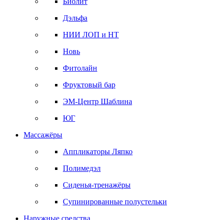
Биолит
Дэльфа
НИИ ЛОП и НТ
Новь
Фитолайн
Фруктовый бар
ЭМ-Центр Шаблина
ЮГ
Массажёры
Аппликаторы Ляпко
Полимедэл
Сиденья-тренажёры
Супинированные полустельки
Наружные средства