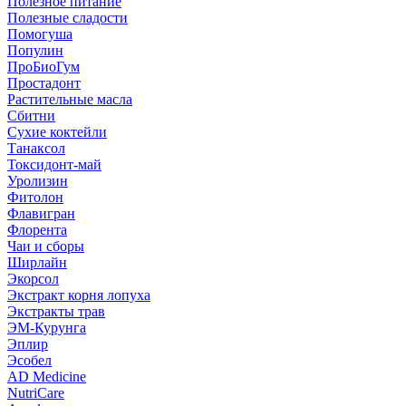
Полезное питание
Полезные сладости
Помогуша
Популин
ПроБиоГум
Простадонт
Растительные масла
Сбитни
Сухие коктейли
Танаксол
Токсидонт-май
Уролизин
Фитолон
Флавигран
Флорента
Чаи и сборы
Ширлайн
Экорсол
Экстракт корня лопуха
Экстракты трав
ЭМ-Курунга
Эплир
Эсобел
AD Medicine
NutriCare