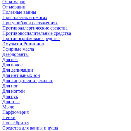
От комаров
От морщин
Полезные ванны
При травмах и ожогах
При ушибах и растяжениях
Противоаллергические средства
Противовоспалительные средства
Противогрибковые средства
Эмульсии Рициниол
Эфирные масла
Дезодоранты
Для век
Для волос
Для депиляции
Для интимных зон
Для лица, шеи и декольте
Для ног
Для ногтей
Для рук
Для тела
Мыло
Парфюмерия
Пенки
После бритья
Средства для ванны и душа