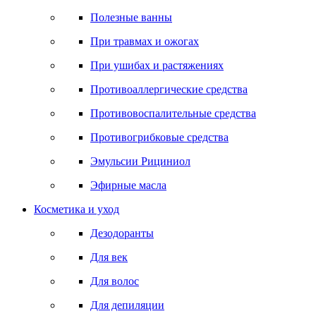
Полезные ванны
При травмах и ожогах
При ушибах и растяжениях
Противоаллергические средства
Противовоспалительные средства
Противогрибковые средства
Эмульсии Рициниол
Эфирные масла
Косметика и уход
Дезодоранты
Для век
Для волос
Для депиляции