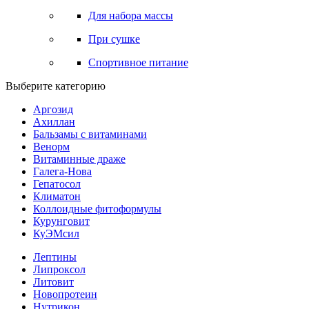
Для набора массы
При сушке
Спортивное питание
Выберите категорию
Аргозид
Ахиллан
Бальзамы с витаминами
Венорм
Витаминные драже
Галега-Нова
Гепатосол
Климатон
Коллоидные фитоформулы
Курунговит
КуЭМсил
Лептины
Липроксол
Литовит
Новопротеин
Нутрикон