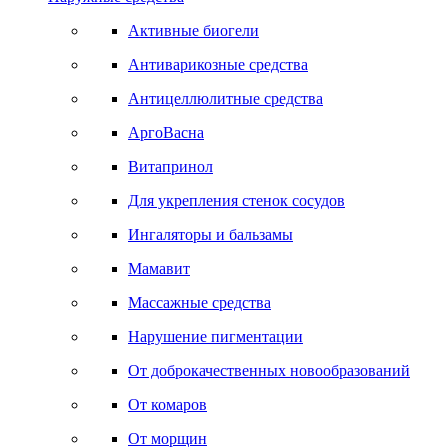
Активные биогели
Антиварикозные средства
Антицеллюлитные средства
АргоВасна
Витапринол
Для укрепления стенок сосудов
Ингаляторы и бальзамы
Мамавит
Массажные средства
Нарушение пигментации
От доброкачественных новообразований
От комаров
От морщин