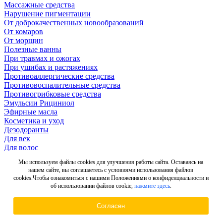
Массажные средства
Нарушение пигментации
От доброкачественных новообразований
От комаров
От морщин
Полезные ванны
При травмах и ожогах
При ушибах и растяжениях
Противоаллергические средства
Противовоспалительные средства
Противогрибковые средства
Эмульсии Рициниол
Эфирные масла
Косметика и уход
Дезодоранты
Для век
Для волос
Для депиляции
Мы используем файлы cookies для улучшения работы сайта. Оставаясь на
Для интимных зон
нашем сайте, вы соглашаетесь с условиями использования файлов
Для лица, шеи и декольте
cookies.Чтобы ознакомиться с нашими Положениями о конфиденциальности и
Для ног
об использовании файлов cookie,
нажмите здесь
.
Для ногтей
Для рук
Согласен
Для тела
Мыло