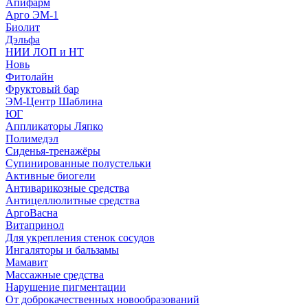
Апифарм
Арго ЭМ-1
Биолит
Дэльфа
НИИ ЛОП и НТ
Новь
Фитолайн
Фруктовый бар
ЭМ-Центр Шаблина
ЮГ
Аппликаторы Ляпко
Полимедэл
Сиденья-тренажёры
Супинированные полустельки
Активные биогели
Антиварикозные средства
Антицеллюлитные средства
АргоВасна
Витапринол
Для укрепления стенок сосудов
Ингаляторы и бальзамы
Мамавит
Массажные средства
Нарушение пигментации
От доброкачественных новообразований