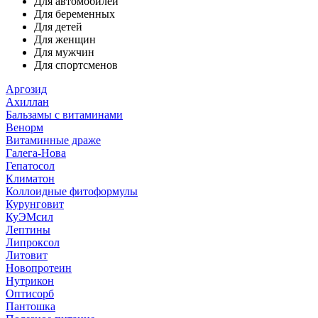
Для автомобилей
Для беременных
Для детей
Для женщин
Для мужчин
Для спортсменов
Аргозид
Ахиллан
Бальзамы с витаминами
Венорм
Витаминные драже
Галега-Нова
Гепатосол
Климатон
Коллоидные фитоформулы
Курунговит
КуЭМсил
Лептины
Липроксол
Литовит
Новопротеин
Нутрикон
Оптисорб
Пантошка