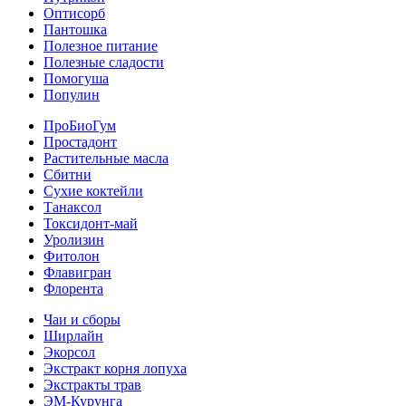
Оптисорб
Пантошка
Полезное питание
Полезные сладости
Помогуша
Популин
ПроБиоГум
Простадонт
Растительные масла
Сбитни
Сухие коктейли
Танаксол
Токсидонт-май
Уролизин
Фитолон
Флавигран
Флорента
Чаи и сборы
Ширлайн
Экорсол
Экстракт корня лопуха
Экстракты трав
ЭМ-Курунга