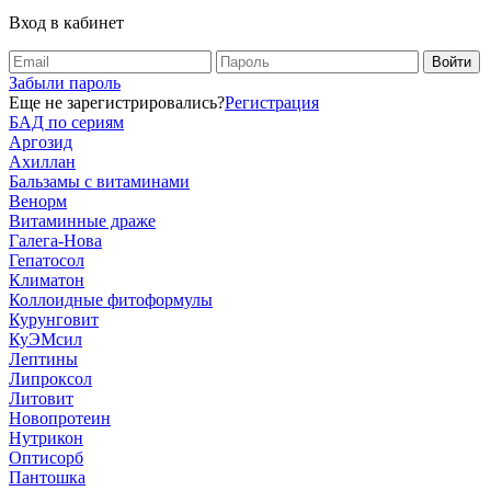
Вход в кабинет
Забыли пароль
Еще не зарегистрировались?
Регистрация
БАД по сериям
Аргозид
Ахиллан
Бальзамы с витаминами
Венорм
Витаминные драже
Галега-Нова
Гепатосол
Климатон
Коллоидные фитоформулы
Курунговит
КуЭМсил
Лептины
Липроксол
Литовит
Новопротеин
Нутрикон
Оптисорб
Пантошка