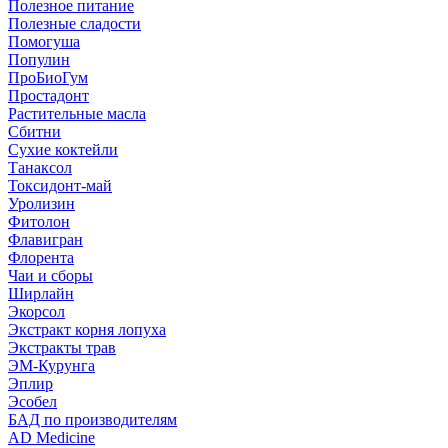
Полезное питание
Полезные сладости
Помогуша
Популин
ПроБиоГум
Простадонт
Растительные масла
Сбитни
Сухие коктейли
Танаксол
Токсидонт-май
Уролизин
Фитолон
Флавигран
Флорента
Чаи и сборы
Ширлайн
Экорсол
Экстракт корня лопуха
Экстракты трав
ЭМ-Курунга
Эплир
Эсобел
БАД по производителям
AD Medicine