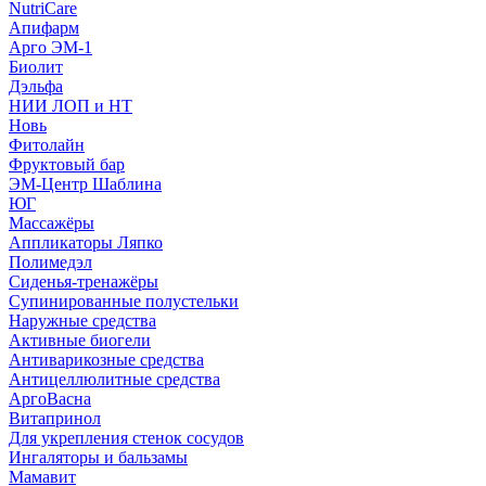
NutriCare
Апифарм
Арго ЭМ-1
Биолит
Дэльфа
НИИ ЛОП и НТ
Новь
Фитолайн
Фруктовый бар
ЭМ-Центр Шаблина
ЮГ
Массажёры
Аппликаторы Ляпко
Полимедэл
Сиденья-тренажёры
Супинированные полустельки
Наружные средства
Активные биогели
Антиварикозные средства
Антицеллюлитные средства
АргоВасна
Витапринол
Для укрепления стенок сосудов
Ингаляторы и бальзамы
Мамавит