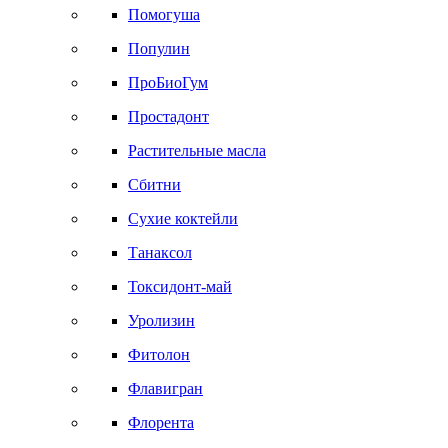
Помогуша
Популин
ПроБиоГум
Простадонт
Растительные масла
Сбитни
Сухие коктейли
Танаксол
Токсидонт-май
Уролизин
Фитолон
Флавигран
Флорента