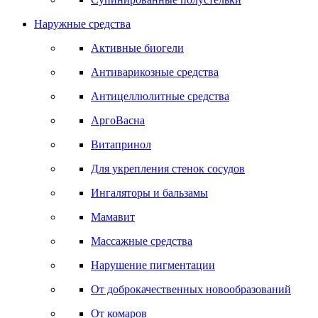
Наружные средства
Активные биогели
Антиварикозные средства
Антицеллюлитные средства
АргоВасна
Витапринол
Для укрепления стенок сосудов
Ингаляторы и бальзамы
Мамавит
Массажные средства
Нарушение пигментации
От доброкачественных новообразований
От комаров