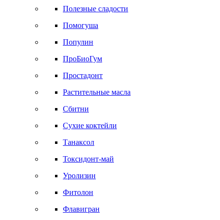
Полезные сладости
Помогуша
Популин
ПроБиоГум
Простадонт
Растительные масла
Сбитни
Сухие коктейли
Танаксол
Токсидонт-май
Уролизин
Фитолон
Флавигран