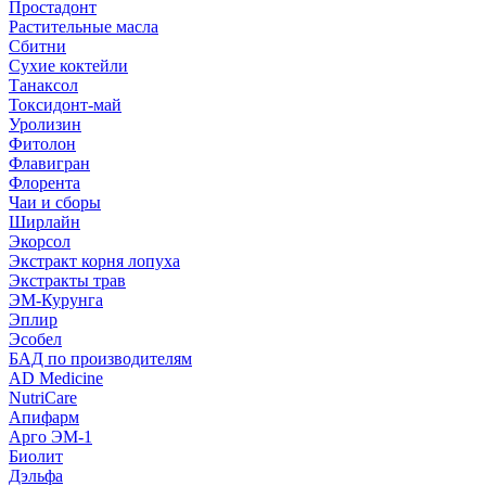
Простадонт
Растительные масла
Сбитни
Сухие коктейли
Танаксол
Токсидонт-май
Уролизин
Фитолон
Флавигран
Флорента
Чаи и сборы
Ширлайн
Экорсол
Экстракт корня лопуха
Экстракты трав
ЭМ-Курунга
Эплир
Эсобел
БАД по производителям
AD Medicine
NutriCare
Апифарм
Арго ЭМ-1
Биолит
Дэльфа