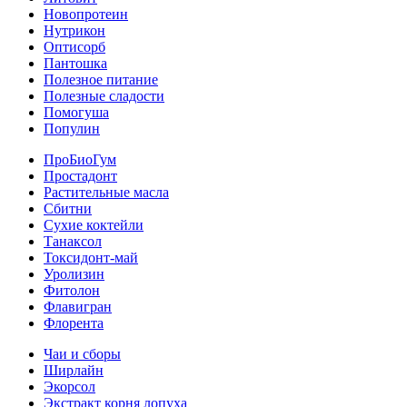
Новопротеин
Нутрикон
Оптисорб
Пантошка
Полезное питание
Полезные сладости
Помогуша
Популин
ПроБиоГум
Простадонт
Растительные масла
Сбитни
Сухие коктейли
Танаксол
Токсидонт-май
Уролизин
Фитолон
Флавигран
Флорента
Чаи и сборы
Ширлайн
Экорсол
Экстракт корня лопуха