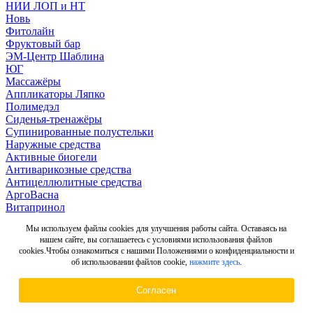
НИИ ЛОП и НТ
Новь
Фитолайн
Фруктовый бар
ЭМ-Центр Шаблина
ЮГ
Массажёры
Аппликаторы Ляпко
Полимедэл
Сиденья-тренажёры
Супинированные полустельки
Наружные средства
Активные биогели
Антиварикозные средства
Антицеллюлитные средства
АргоВасна
Витапринол
Для укрепления стенок сосудов
Мы используем файлы cookies для улучшения работы сайта. Оставаясь на
Ингаляторы и бальзамы
нашем сайте, вы соглашаетесь с условиями использования файлов
Мамавит
cookies.Чтобы ознакомиться с нашими Положениями о конфиденциальности и
Массажные средства
об использовании файлов cookie,
нажмите здесь
.
Нарушение пигментации
От доброкачественных новообразований
Согласен
От комаров
От морщин