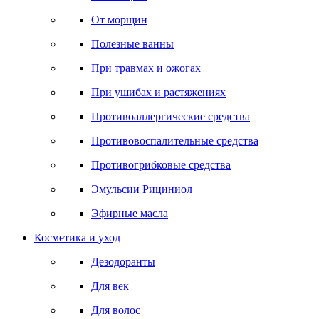
От морщин
Полезные ванны
При травмах и ожогах
При ушибах и растяжениях
Противоаллергические средства
Противовоспалительные средства
Противогрибковые средства
Эмульсии Рициниол
Эфирные масла
Косметика и уход
Дезодоранты
Для век
Для волос