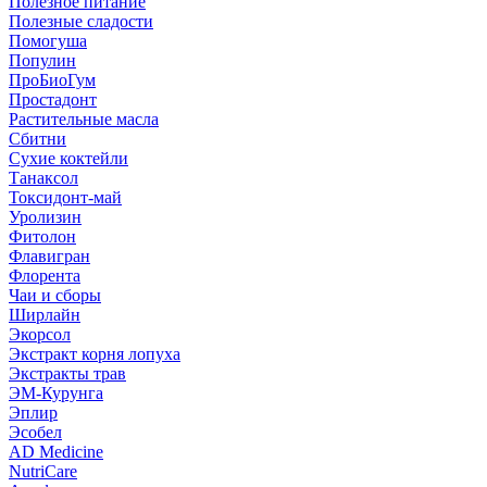
Полезное питание
Полезные сладости
Помогуша
Популин
ПроБиоГум
Простадонт
Растительные масла
Сбитни
Сухие коктейли
Танаксол
Токсидонт-май
Уролизин
Фитолон
Флавигран
Флорента
Чаи и сборы
Ширлайн
Экорсол
Экстракт корня лопуха
Экстракты трав
ЭМ-Курунга
Эплир
Эсобел
AD Medicine
NutriCare