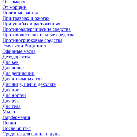
От комаров
От морщин
Полезные ванны
При травмах и ожогах
При ушибах и растяжениях
Противоаллергические средства
Противовоспалительные средства
Противогрибковые средства
Эмульсии Рициниол
Эфирные масла
Дезодоранты
Для век
Для волос
Для депиляции
Для интимных зон
Для лица, шеи и декольте
Для ног
Для ногтей
Для рук
Для тела
Мыло
Парфюмерия
Пенки
После бритья
Средства для ванны и душа