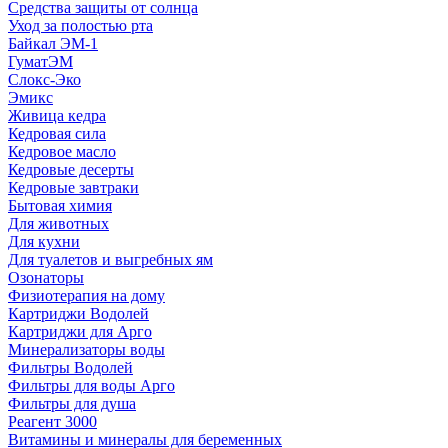
Средства защиты от солнца
Уход за полостью рта
Байкал ЭМ-1
ГуматЭМ
Слокс-Эко
Эмикс
Живица кедра
Кедровая сила
Кедровое масло
Кедровые десерты
Кедровые завтраки
Бытовая химия
Для животных
Для кухни
Для туалетов и выгребных ям
Озонаторы
Физиотерапия на дому
Картриджи Водолей
Картриджи для Арго
Минерализаторы воды
Фильтры Водолей
Фильтры для воды Арго
Фильтры для душа
Реагент 3000
Витамины и минералы для беременных