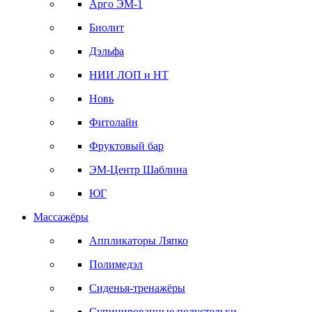
Арго ЭМ-1
Биолит
Дэльфа
НИИ ЛОП и НТ
Новь
Фитолайн
Фруктовый бар
ЭМ-Центр Шаблина
ЮГ
Массажёры
Аппликаторы Ляпко
Полимедэл
Сиденья-тренажёры
Супинированные полустельки