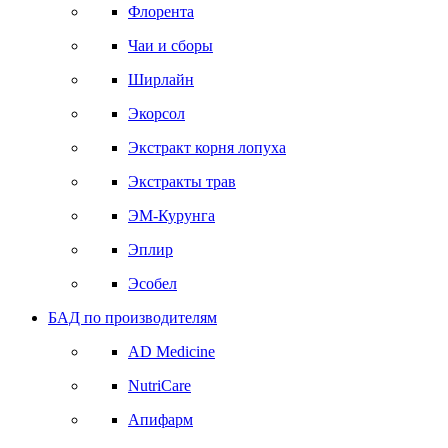
Флорента
Чаи и сборы
Ширлайн
Экорсол
Экстракт корня лопуха
Экстракты трав
ЭМ-Курунга
Эплир
Эсобел
БАД по производителям
AD Medicine
NutriCare
Апифарм