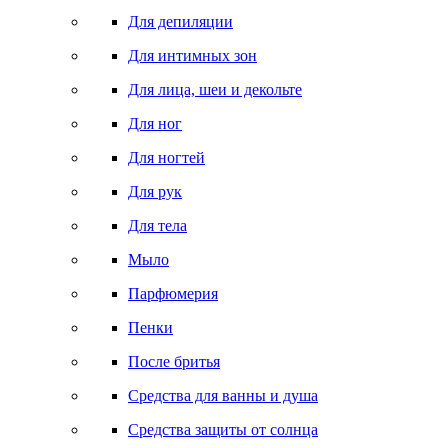
Для депиляции
Для интимных зон
Для лица, шеи и декольте
Для ног
Для ногтей
Для рук
Для тела
Мыло
Парфюмерия
Пенки
После бритья
Средства для ванны и душа
Средства защиты от солнца