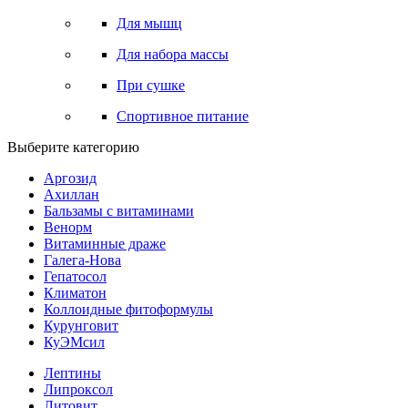
Для мышц
Для набора массы
При сушке
Спортивное питание
Выберите категорию
Аргозид
Ахиллан
Бальзамы с витаминами
Венорм
Витаминные драже
Галега-Нова
Гепатосол
Климатон
Коллоидные фитоформулы
Курунговит
КуЭМсил
Лептины
Липроксол
Литовит