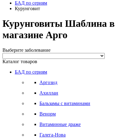
БАД по сериям
Курунговит
Курунговиты Шаблина в
магазине Арго
Выберите заболевание
Каталог товаров
БАД по сериям
Аргозид
Ахиллан
Бальзамы с витаминами
Венорм
Витаминные драже
Галега-Нова