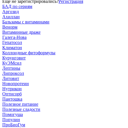
Еще не зарегистрировались?
Регистрация
БАД по сериям
Аргозид
Ахиллан
Бальзамы с витаминами
Венорм
Витаминные драже
Галега-Нова
Гепатосол
Климатон
Коллоидные фитоформулы
Курунговит
КуЭМсил
Лептины
Липроксол
Литовит
Новопротеин
Нутрикон
Оптисорб
Пантошка
Полезное питание
Полезные сладости
Помогуша
Популин
ПроБиоГум