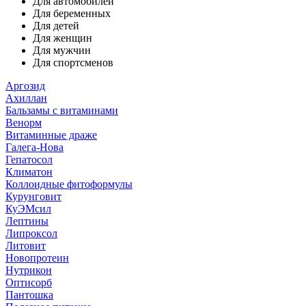
Для автомобилей
Для беременных
Для детей
Для женщин
Для мужчин
Для спортсменов
Аргозид
Ахиллан
Бальзамы с витаминами
Венорм
Витаминные драже
Галега-Нова
Гепатосол
Климатон
Коллоидные фитоформулы
Курунговит
КуЭМсил
Лептины
Липроксол
Литовит
Новопротеин
Нутрикон
Оптисорб
Пантошка