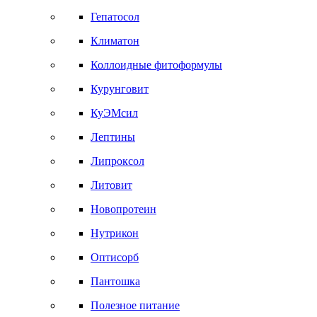
Гепатосол
Климатон
Коллоидные фитоформулы
Курунговит
КуЭМсил
Лептины
Липроксол
Литовит
Новопротеин
Нутрикон
Оптисорб
Пантошка
Полезное питание