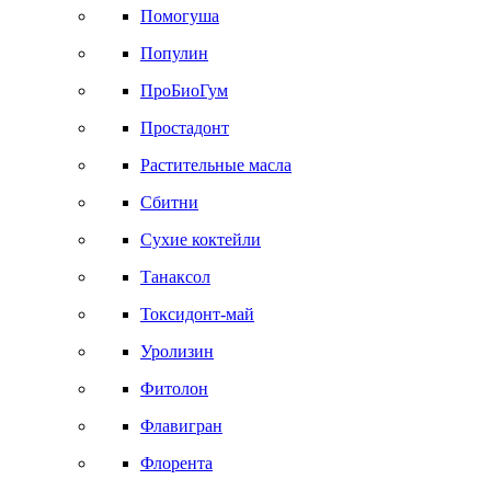
Помогуша
Популин
ПроБиоГум
Простадонт
Растительные масла
Сбитни
Сухие коктейли
Танаксол
Токсидонт-май
Уролизин
Фитолон
Флавигран
Флорента