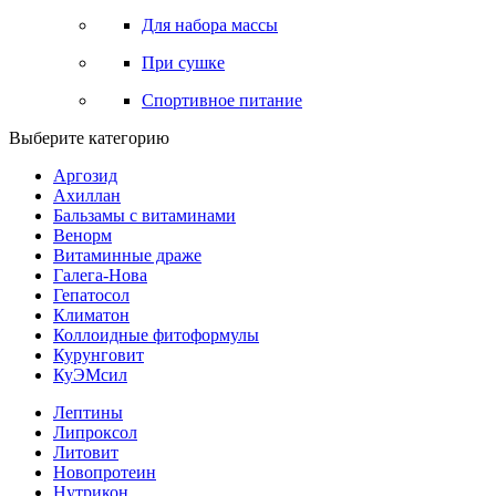
Для набора массы
При сушке
Спортивное питание
Выберите категорию
Аргозид
Ахиллан
Бальзамы с витаминами
Венорм
Витаминные драже
Галега-Нова
Гепатосол
Климатон
Коллоидные фитоформулы
Курунговит
КуЭМсил
Лептины
Липроксол
Литовит
Новопротеин
Нутрикон