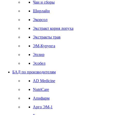
Чаи и сборы
Ширлайн
Экорсол
Экстракт корня лопуха
Экстракты трав
ЭМ-Курунга
Эплир
Эсобел
БАД по производителям
AD Medicine
NutriCare
Апифарм
Арго ЭМ-1