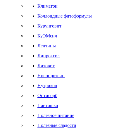
Климатон
Коллоидные фитоформулы
Курунговит
КуЭМсил
Лептины
Липроксол
Литовит
Новопротеин
Нутрикон
Оптисорб
Пантошка
Полезное питание
Полезные сладости