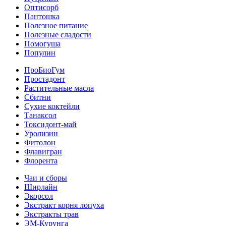
Оптисорб
Пантошка
Полезное питание
Полезные сладости
Помогуша
Популин
ПроБиоГум
Простадонт
Растительные масла
Сбитни
Сухие коктейли
Танаксол
Токсидонт-май
Уролизин
Фитолон
Флавигран
Флорента
Чаи и сборы
Ширлайн
Экорсол
Экстракт корня лопуха
Экстракты трав
ЭМ-Курунга