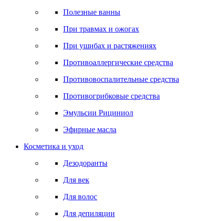
Полезные ванны
При травмах и ожогах
При ушибах и растяжениях
Противоаллергические средства
Противовоспалительные средства
Противогрибковые средства
Эмульсии Рициниол
Эфирные масла
Косметика и уход
Дезодоранты
Для век
Для волос
Для депиляции