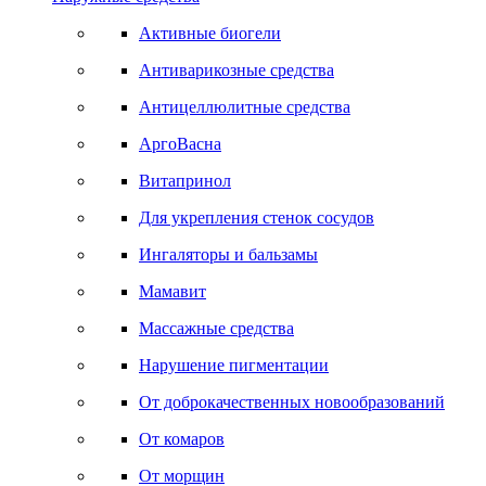
Активные биогели
Антиварикозные средства
Антицеллюлитные средства
АргоВасна
Витапринол
Для укрепления стенок сосудов
Ингаляторы и бальзамы
Мамавит
Массажные средства
Нарушение пигментации
От доброкачественных новообразований
От комаров
От морщин