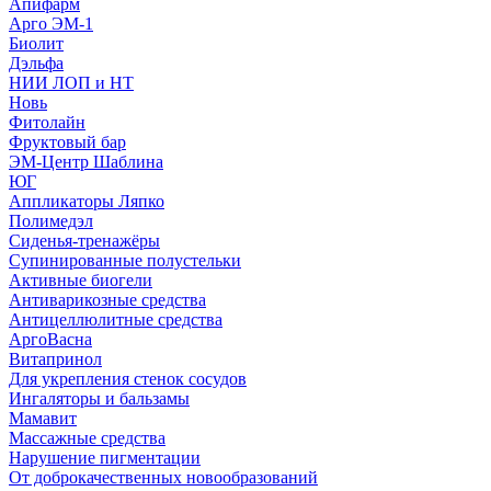
Апифарм
Арго ЭМ-1
Биолит
Дэльфа
НИИ ЛОП и НТ
Новь
Фитолайн
Фруктовый бар
ЭМ-Центр Шаблина
ЮГ
Аппликаторы Ляпко
Полимедэл
Сиденья-тренажёры
Супинированные полустельки
Активные биогели
Антиварикозные средства
Антицеллюлитные средства
АргоВасна
Витапринол
Для укрепления стенок сосудов
Ингаляторы и бальзамы
Мамавит
Массажные средства
Нарушение пигментации
От доброкачественных новообразований