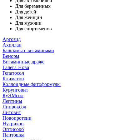
Для автомобилей
Для беременных
Для детей
Для женщин
Для мужчин
Для спортсменов
Аргозид
Ахиллан
Бальзамы с витаминами
Венорм
Витаминные драже
Галега-Нова
Гепатосол
Климатон
Коллоидные фитоформулы
Курунговит
КуЭМсил
Лептины
Липроксол
Литовит
Новопротеин
Нутрикон
Оптисорб
Пантошка