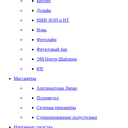
Биолит
Дэльфа
НИИ ЛОП и НТ
Новь
Фитолайн
Фруктовый бар
ЭМ-Центр Шаблина
ЮГ
Массажёры
Аппликаторы Ляпко
Полимедэл
Сиденья-тренажёры
Супинированные полустельки
Наружные средства