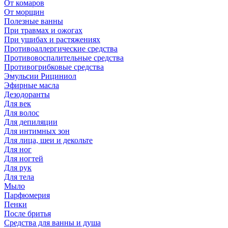
От комаров
От морщин
Полезные ванны
При травмах и ожогах
При ушибах и растяжениях
Противоаллергические средства
Противовоспалительные средства
Противогрибковые средства
Эмульсии Рициниол
Эфирные масла
Дезодоранты
Для век
Для волос
Для депиляции
Для интимных зон
Для лица, шеи и декольте
Для ног
Для ногтей
Для рук
Для тела
Мыло
Парфюмерия
Пенки
После бритья
Средства для ванны и душа