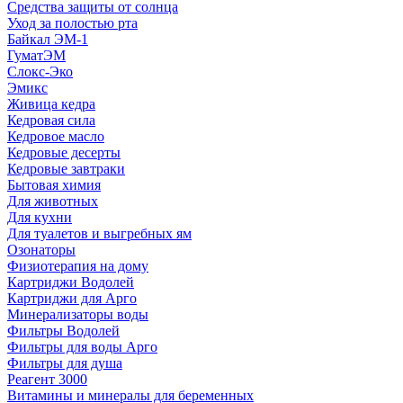
Средства защиты от солнца
Уход за полостью рта
Байкал ЭМ-1
ГуматЭМ
Слокс-Эко
Эмикс
Живица кедра
Кедровая сила
Кедровое масло
Кедровые десерты
Кедровые завтраки
Бытовая химия
Для животных
Для кухни
Для туалетов и выгребных ям
Озонаторы
Физиотерапия на дому
Картриджи Водолей
Картриджи для Арго
Минерализаторы воды
Фильтры Водолей
Фильтры для воды Арго
Фильтры для душа
Реагент 3000
Витамины и минералы для беременных