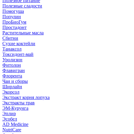
Полезное питание
Полезные сладости
Помогуша
Популин
ПроБиоГум
Простадонт
Растительные масла
Сбитни
Сухие коктейли
Танаксол
Токсидонт-май
Уролизин
Фитолон
Флавигран
Флорента
Чаи и сборы
Ширлайн
Экорсол
Экстракт корня лопуха
Экстракты трав
ЭМ-Курунга
Эплир
Эсобел
AD Medicine
NutriCare