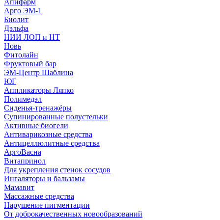
Апифарм
Арго ЭМ-1
Биолит
Дэльфа
НИИ ЛОП и НТ
Новь
Фитолайн
Фруктовый бар
ЭМ-Центр Шаблина
ЮГ
Аппликаторы Ляпко
Полимедэл
Сиденья-тренажёры
Супинированные полустельки
Активные биогели
Антиварикозные средства
Антицеллюлитные средства
АргоВасна
Витапринол
Для укрепления стенок сосудов
Ингаляторы и бальзамы
Мамавит
Массажные средства
Нарушение пигментации
От доброкачественных новообразований