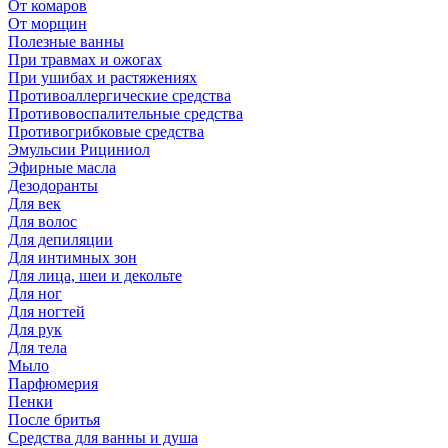
От комаров
От морщин
Полезные ванны
При травмах и ожогах
При ушибах и растяжениях
Противоаллергические средства
Противовоспалительные средства
Противогрибковые средства
Эмульсии Рициниол
Эфирные масла
Дезодоранты
Для век
Для волос
Для депиляции
Для интимных зон
Для лица, шеи и декольте
Для ног
Для ногтей
Для рук
Для тела
Мыло
Парфюмерия
Пенки
После бритья
Средства для ванны и душа