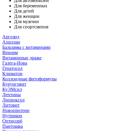
Для автомобилей
Для беременных
Для детей
Для женщин
Для мужчин
Для спортсменов
Аргозид
Ахиллан
Бальзамы с витаминами
Венорм
Витаминные драже
Галега-Нова
Гепатосол
Климатон
Коллоидные фитоформулы
Курунговит
КуЭМсил
Лептины
Липроксол
Литовит
Новопротеин
Нутрикон
Оптисорб
Пантошка