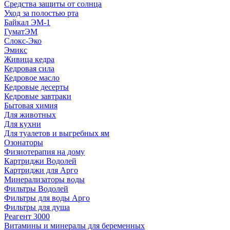
Средства защиты от солнца
Уход за полостью рта
Байкал ЭМ-1
ГуматЭМ
Слокс-Эко
Эмикс
Живица кедра
Кедровая сила
Кедровое масло
Кедровые десерты
Кедровые завтраки
Бытовая химия
Для животных
Для кухни
Для туалетов и выгребных ям
Озонаторы
Физиотерапия на дому
Картриджи Водолей
Картриджи для Арго
Минерализаторы воды
Фильтры Водолей
Фильтры для воды Арго
Фильтры для душа
Реагент 3000
Витамины и минералы для беременных