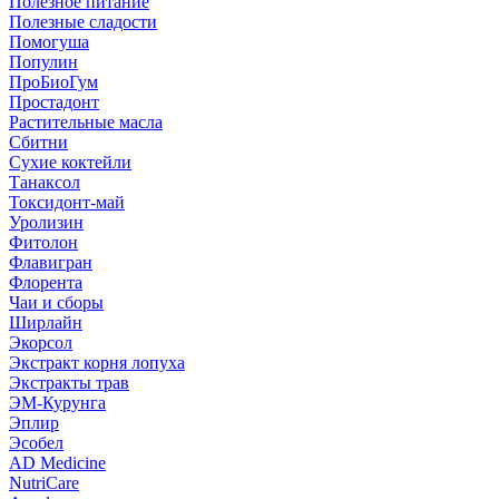
Полезное питание
Полезные сладости
Помогуша
Популин
ПроБиоГум
Простадонт
Растительные масла
Сбитни
Сухие коктейли
Танаксол
Токсидонт-май
Уролизин
Фитолон
Флавигран
Флорента
Чаи и сборы
Ширлайн
Экорсол
Экстракт корня лопуха
Экстракты трав
ЭМ-Курунга
Эплир
Эсобел
AD Medicine
NutriCare