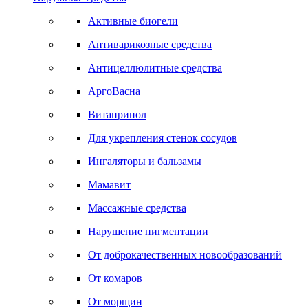
Активные биогели
Антиварикозные средства
Антицеллюлитные средства
АргоВасна
Витапринол
Для укрепления стенок сосудов
Ингаляторы и бальзамы
Мамавит
Массажные средства
Нарушение пигментации
От доброкачественных новообразований
От комаров
От морщин