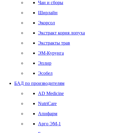
Чаи и сборы
Ширлайн
Экорсол
Экстракт корня лопуха
Экстракты трав
ЭМ-Курунга
Эплир
Эсобел
БАД по производителям
AD Medicine
NutriCare
Апифарм
Арго ЭМ-1