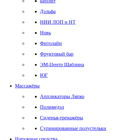
Биолит
Дэльфа
НИИ ЛОП и НТ
Новь
Фитолайн
Фруктовый бар
ЭМ-Центр Шаблина
ЮГ
Массажёры
Аппликаторы Ляпко
Полимедэл
Сиденья-тренажёры
Супинированные полустельки
Наружные средства