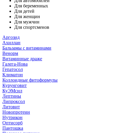
Для автомобилей
Для беременных
Для детей
Для женщин
Для мужчин
Для спортсменов
Аргозид
Ахиллан
Бальзамы с витаминами
Венорм
Витаминные драже
Галега-Нова
Гепатосол
Климатон
Коллоидные фитоформулы
Курунговит
КуЭМсил
Лептины
Липроксол
Литовит
Новопротеин
Нутрикон
Оптисорб
Пантошка