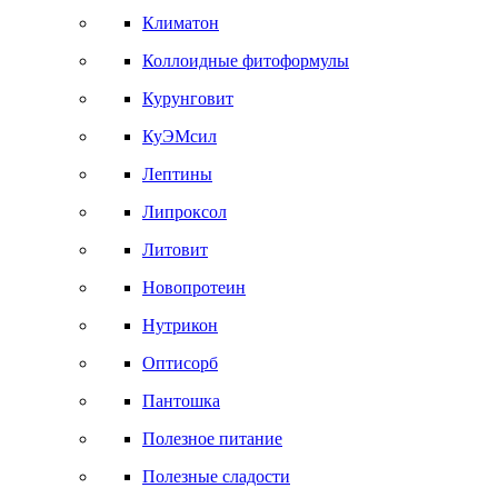
Климатон
Коллоидные фитоформулы
Курунговит
КуЭМсил
Лептины
Липроксол
Литовит
Новопротеин
Нутрикон
Оптисорб
Пантошка
Полезное питание
Полезные сладости