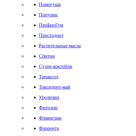
Помогуша
Популин
ПроБиоГум
Простадонт
Растительные масла
Сбитни
Сухие коктейли
Танаксол
Токсидонт-май
Уролизин
Фитолон
Флавигран
Флорента