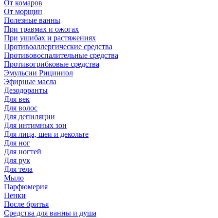
От комаров
От морщин
Полезные ванны
При травмах и ожогах
При ушибах и растяжениях
Противоаллергические средства
Противовоспалительные средства
Противогрибковые средства
Эмульсии Рициниол
Эфирные масла
Дезодоранты
Для век
Для волос
Для депиляции
Для интимных зон
Для лица, шеи и декольте
Для ног
Для ногтей
Для рук
Для тела
Мыло
Парфюмерия
Пенки
После бритья
Средства для ванны и душа