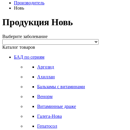
Производитель
Новь
Продукция Новь
Выберите заболевание
Каталог товаров
БАД по сериям
Аргозид
Ахиллан
Бальзамы с витаминами
Венорм
Витаминные драже
Галега-Нова
Гепатосол