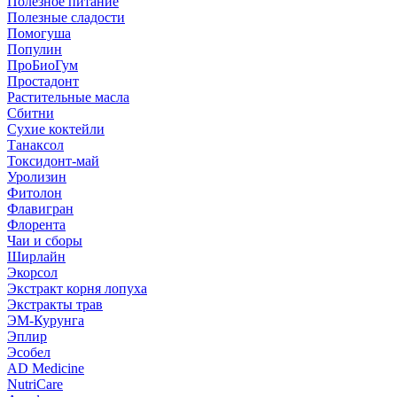
Полезное питание
Полезные сладости
Помогуша
Популин
ПроБиоГум
Простадонт
Растительные масла
Сбитни
Сухие коктейли
Танаксол
Токсидонт-май
Уролизин
Фитолон
Флавигран
Флорента
Чаи и сборы
Ширлайн
Экорсол
Экстракт корня лопуха
Экстракты трав
ЭМ-Курунга
Эплир
Эсобел
AD Medicine
NutriCare