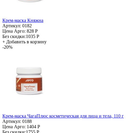
Крем-маска Княжна
Артикул: 0182
Цена Арго:
828 Р
Без скидки:
1035 Р
+
Добавить в корзину
-20%
Крем-маска ЧагаПлюс косметическая для лица и тела, 110 г
Артикул: 0188
Цена Арго:
1404 Р
Без скидки:
1755 Р