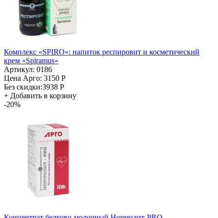
Комплекс «SPIRO»: напиток респировит и косметический
крем «Spiramus»
Артикул: 0186
Цена Арго:
3150 Р
Без скидки:
3938 Р
+
Добавить в корзину
-20%
Концентрат белково-молочный Нормолит-PRO