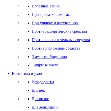
Полезные ванны
При травмах и ожогах
При ушибах и растяжениях
Противоаллергические средства
Противовоспалительные средства
Противогрибковые средства
Эмульсии Рициниол
Эфирные масла
Косметика и уход
Дезодоранты
Для век
Для волос
Для депиляции