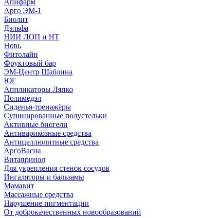
Апифарм
Арго ЭМ-1
Биолит
Дэльфа
НИИ ЛОП и НТ
Новь
Фитолайн
Фруктовый бар
ЭМ-Центр Шаблина
ЮГ
Аппликаторы Ляпко
Полимедэл
Сиденья-тренажёры
Супинированные полустельки
Активные биогели
Антиварикозные средства
Антицеллюлитные средства
АргоВасна
Витапринол
Для укрепления стенок сосудов
Ингаляторы и бальзамы
Мамавит
Массажные средства
Нарушение пигментации
От доброкачественных новообразований