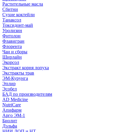
Растительные масла
Сбитни
Сухие коктейли
Танаксол
Токсидонт-май
Уролизин
Фитолон
Флавигран
Флорента
Чаи и сборы
Ширлайн
Экорсол
Экстракт корня лопуха
Экстракты трав
ЭМ-Курунга
Эплир
Эсобел
БАД по производителям
AD Medicine
NutriCare
Апифарм
Арго ЭМ-1
Биолит
Дэльфа
НИИ ЛОП и НТ