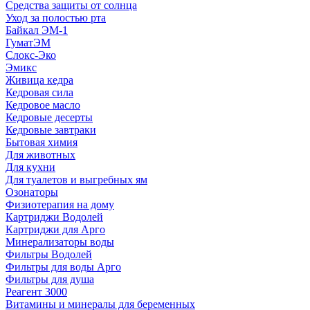
Средства защиты от солнца
Уход за полостью рта
Байкал ЭМ-1
ГуматЭМ
Слокс-Эко
Эмикс
Живица кедра
Кедровая сила
Кедровое масло
Кедровые десерты
Кедровые завтраки
Бытовая химия
Для животных
Для кухни
Для туалетов и выгребных ям
Озонаторы
Физиотерапия на дому
Картриджи Водолей
Картриджи для Арго
Минерализаторы воды
Фильтры Водолей
Фильтры для воды Арго
Фильтры для душа
Реагент 3000
Витамины и минералы для беременных