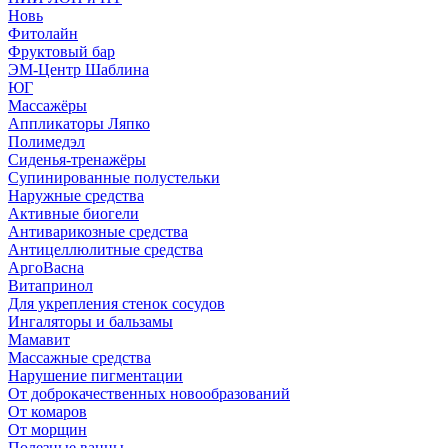
Новь
Фитолайн
Фруктовый бар
ЭМ-Центр Шаблина
ЮГ
Массажёры
Аппликаторы Ляпко
Полимедэл
Сиденья-тренажёры
Супинированные полустельки
Наружные средства
Активные биогели
Антиварикозные средства
Антицеллюлитные средства
АргоВасна
Витапринол
Для укрепления стенок сосудов
Ингаляторы и бальзамы
Мамавит
Массажные средства
Нарушение пигментации
От доброкачественных новообразований
От комаров
От морщин
Полезные ванны