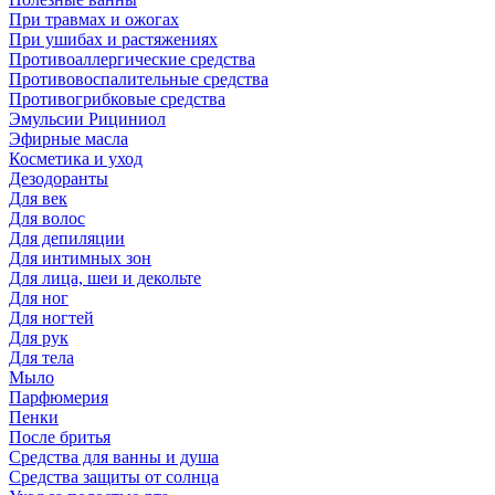
При травмах и ожогах
При ушибах и растяжениях
Противоаллергические средства
Противовоспалительные средства
Противогрибковые средства
Эмульсии Рициниол
Эфирные масла
Косметика и уход
Дезодоранты
Для век
Для волос
Для депиляции
Для интимных зон
Для лица, шеи и декольте
Для ног
Для ногтей
Для рук
Для тела
Мыло
Парфюмерия
Пенки
После бритья
Средства для ванны и душа
Средства защиты от солнца