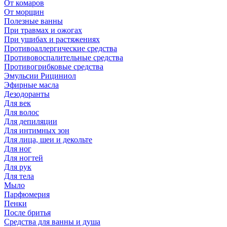
От комаров
От морщин
Полезные ванны
При травмах и ожогах
При ушибах и растяжениях
Противоаллергические средства
Противовоспалительные средства
Противогрибковые средства
Эмульсии Рициниол
Эфирные масла
Дезодоранты
Для век
Для волос
Для депиляции
Для интимных зон
Для лица, шеи и декольте
Для ног
Для ногтей
Для рук
Для тела
Мыло
Парфюмерия
Пенки
После бритья
Средства для ванны и душа