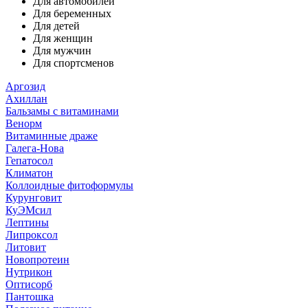
Для автомобилей
Для беременных
Для детей
Для женщин
Для мужчин
Для спортсменов
Аргозид
Ахиллан
Бальзамы с витаминами
Венорм
Витаминные драже
Галега-Нова
Гепатосол
Климатон
Коллоидные фитоформулы
Курунговит
КуЭМсил
Лептины
Липроксол
Литовит
Новопротеин
Нутрикон
Оптисорб
Пантошка