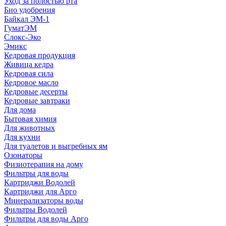
Уход за полостью рта
Био удобрения
Байкал ЭМ-1
ГуматЭМ
Слокс-Эко
Эмикс
Кедровая продукция
Живица кедра
Кедровая сила
Кедровое масло
Кедровые десерты
Кедровые завтраки
Для дома
Бытовая химия
Для животных
Для кухни
Для туалетов и выгребных ям
Озонаторы
Физиотерапия на дому
Фильтры для воды
Картриджи Водолей
Картриджи для Арго
Минерализаторы воды
Фильтры Водолей
Фильтры для воды Арго