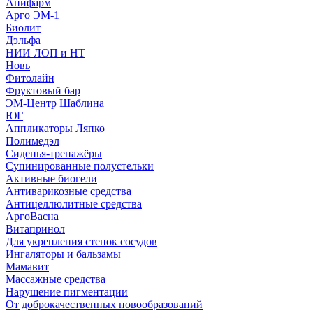
Апифарм
Арго ЭМ-1
Биолит
Дэльфа
НИИ ЛОП и НТ
Новь
Фитолайн
Фруктовый бар
ЭМ-Центр Шаблина
ЮГ
Аппликаторы Ляпко
Полимедэл
Сиденья-тренажёры
Супинированные полустельки
Активные биогели
Антиварикозные средства
Антицеллюлитные средства
АргоВасна
Витапринол
Для укрепления стенок сосудов
Ингаляторы и бальзамы
Мамавит
Массажные средства
Нарушение пигментации
От доброкачественных новообразований