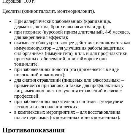
Порошок, 100 г.
Цеолиты (клиноптилолит, монтмориллонит).
При аллергических заболеваниях (крапивница,
дерматит, экзема, бронхиальная астма и др.);
при псориазе (курсовой прием длительный, 4-6 месяцев,
для закрепления эффекта);
оказывает общеукрепляющее действие; используется как
иммуномодулятор – для улучшения работы защитных
сил организма (иммунитета), в т.ч. и для профилактики
простудных заболеваний, при гайморите или
тонзиллите;
при заболеваниях полости рта (применяется в виде
полосканий и ванночек);
для снятия отравлений (пищевых или алкогольных) –
применяется при запоях, а также для профилактики у
лиц, имеющих риск получения отравлений в связи с
профессией;
при заболеваниях дыхательной системы: туберкулезе
легких или воспалении легких;
в комплексных мероприятиях – для восстановления
после переломов (осложненных и неосложненных).
Противопоказания