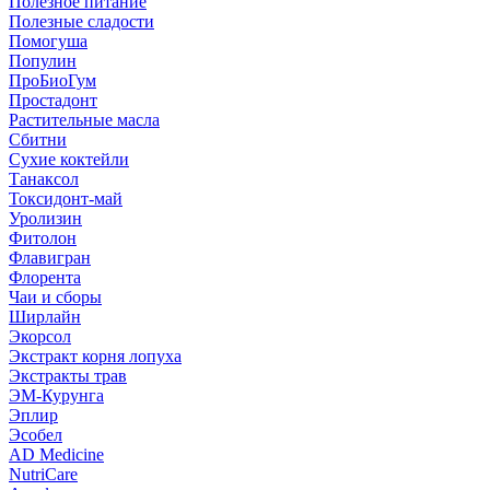
Полезное питание
Полезные сладости
Помогуша
Популин
ПроБиоГум
Простадонт
Растительные масла
Сбитни
Сухие коктейли
Танаксол
Токсидонт-май
Уролизин
Фитолон
Флавигран
Флорента
Чаи и сборы
Ширлайн
Экорсол
Экстракт корня лопуха
Экстракты трав
ЭМ-Курунга
Эплир
Эсобел
AD Medicine
NutriCare