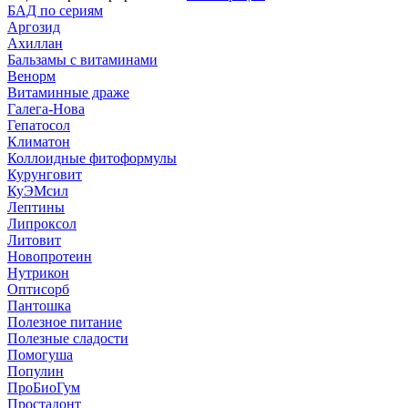
БАД по сериям
Аргозид
Ахиллан
Бальзамы с витаминами
Венорм
Витаминные драже
Галега-Нова
Гепатосол
Климатон
Коллоидные фитоформулы
Курунговит
КуЭМсил
Лептины
Липроксол
Литовит
Новопротеин
Нутрикон
Оптисорб
Пантошка
Полезное питание
Полезные сладости
Помогуша
Популин
ПроБиоГум
Простадонт