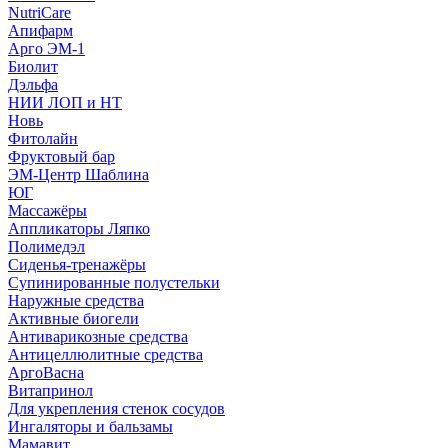
NutriCare
Апифарм
Арго ЭМ-1
Биолит
Дэльфа
НИИ ЛОП и НТ
Новь
Фитолайн
Фруктовый бар
ЭМ-Центр Шаблина
ЮГ
Массажёры
Аппликаторы Ляпко
Полимедэл
Сиденья-тренажёры
Супинированные полустельки
Наружные средства
Активные биогели
Антиварикозные средства
Антицеллюлитные средства
АргоВасна
Витапринол
Для укрепления стенок сосудов
Ингаляторы и бальзамы
Мамавит