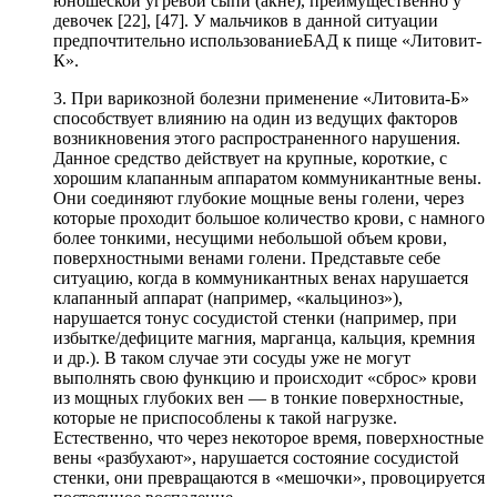
юношеской угревой сыпи (акне), преимущественно у
девочек [22], [47]. У мальчиков в данной ситуации
предпочтительно использованиеБАД к пище «Литовит-
К».
3. При варикозной болезни применение «Литовита-Б»
способствует влиянию на один из ведущих факторов
возникновения этого распространенного нарушения.
Данное средство действует на крупные, короткие, с
хорошим клапанным аппаратом коммуникантные вены.
Они соединяют глубокие мощные вены голени, через
которые проходит большое количество крови, с намного
более тонкими, несущими небольшой объем крови,
поверхностными венами голени. Представьте себе
ситуацию, когда в коммуникантных венах нарушается
клапанный аппарат (например, «кальциноз»),
нарушается тонус сосудистой стенки (например, при
избытке/дефиците магния, марганца, кальция, кремния
и др.). В таком случае эти сосуды уже не могут
выполнять свою функцию и происходит «сброс» крови
из мощных глубоких вен — в тонкие поверхностные,
которые не приспособлены к такой нагрузке.
Естественно, что через некоторое время, поверхностные
вены «разбухают», нарушается состояние сосудистой
стенки, они превращаются в «мешочки», провоцируется