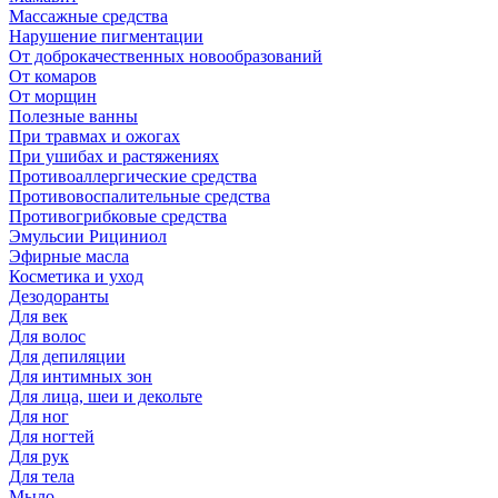
Массажные средства
Нарушение пигментации
От доброкачественных новообразований
От комаров
От морщин
Полезные ванны
При травмах и ожогах
При ушибах и растяжениях
Противоаллергические средства
Противовоспалительные средства
Противогрибковые средства
Эмульсии Рициниол
Эфирные масла
Косметика и уход
Дезодоранты
Для век
Для волос
Для депиляции
Для интимных зон
Для лица, шеи и декольте
Для ног
Для ногтей
Для рук
Для тела
Мыло