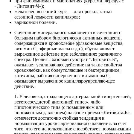
при фибромиомах и мастопатиях (курсами, чередуя с
«Литовит-Ч»);
желателен весенний курс — для профилактики
сезонной ломкости капилляров;
варикозной болезни.
Сочетание минерального компонента в сочетании с
большим набором биологически активных веществ,
содержащихся в кровохлебке (флавоновые вещества,
витамин C, эфирные масла и др.), обуславливает
выраженное действие при заболеваниях различного
спектра. Цеолит - базовый субстрат "Литовита-Б",
оказывает усиливающее действие на такие свойства
кровохлебки, как болеутоляющее и бактерицидное,
катехины, работая синергично с витамином С,
оказывают выраженное капилляроукрепляю-щее
действие.
1. У человека, страдающего артериальной гипертензией,
вегетососудистой дистонией гипер-, либо
гипотонического типа (с повышенным или
пониженным давлением) на фоне приема «Литовита-Б»
отмечается достаточно стойкая тенденция к
нормализации уровня артериального давления, за счет
того, что его использование способствует нормализации