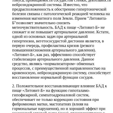
тонуса, проницаемости сосудистой стенки, деятельности
нейроэндокринной системы. Известно, что
предрасположенность к обострению гипертонической
болезни связана с патологической реакцией человека на
изменения магнитного поля Земли. Прием "Литовита-
Б"позволяет значительно снизить
метеочувствительность. БАД к пище «Литовит-Б» не
снижает и не повышает артериальное давление. Кстати,
одной из основных задач при артериальной
гипертензии, вегетососудистой дистонии является, в
первую очередь, профилактика кризов (резкого
повышения/снижения артериального давления).
«Литовит-Б», как раз, эффективно способствует
стабилизации артериального давления. Данное
средство, являясь «нормализатором» обменных
процессов, с преимущественной направленностью на
кровеносную, нейроэндокринную систему, способствует
восстановление нормальной функции сосудов.
2. Положительное восстанавливающее влияние БАД к
пище «Литовит-Б» на функцию гипоталамо-
гипофизарной, симпатоадреналовой систем,
обеспечивает не только коррекцию состояния при
фибромиомах матки, мастопатиях (влияя на
гормональные нарушения), но и хороший эффект при