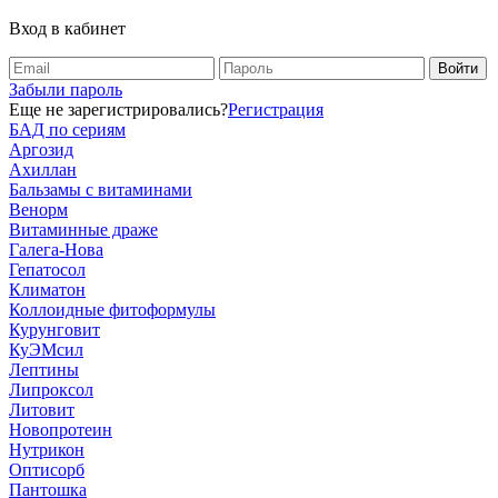
Вход в кабинет
Забыли пароль
Еще не зарегистрировались?
Регистрация
БАД по сериям
Аргозид
Ахиллан
Бальзамы с витаминами
Венорм
Витаминные драже
Галега-Нова
Гепатосол
Климатон
Коллоидные фитоформулы
Курунговит
КуЭМсил
Лептины
Липроксол
Литовит
Новопротеин
Нутрикон
Оптисорб
Пантошка