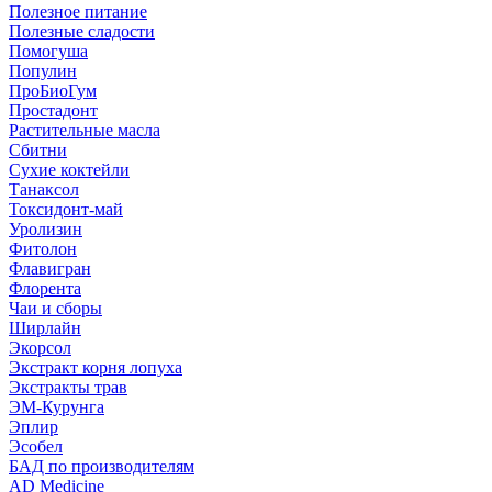
Полезное питание
Полезные сладости
Помогуша
Популин
ПроБиоГум
Простадонт
Растительные масла
Сбитни
Сухие коктейли
Танаксол
Токсидонт-май
Уролизин
Фитолон
Флавигран
Флорента
Чаи и сборы
Ширлайн
Экорсол
Экстракт корня лопуха
Экстракты трав
ЭМ-Курунга
Эплир
Эсобел
БАД по производителям
AD Medicine