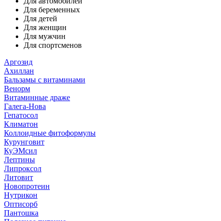
Для автомобилей
Для беременных
Для детей
Для женщин
Для мужчин
Для спортсменов
Аргозид
Ахиллан
Бальзамы с витаминами
Венорм
Витаминные драже
Галега-Нова
Гепатосол
Климатон
Коллоидные фитоформулы
Курунговит
КуЭМсил
Лептины
Липроксол
Литовит
Новопротеин
Нутрикон
Оптисорб
Пантошка