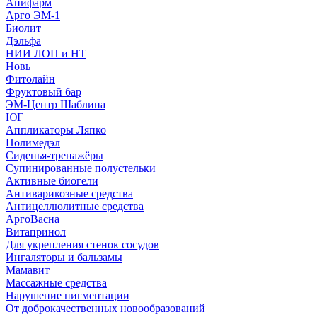
Апифарм
Арго ЭМ-1
Биолит
Дэльфа
НИИ ЛОП и НТ
Новь
Фитолайн
Фруктовый бар
ЭМ-Центр Шаблина
ЮГ
Аппликаторы Ляпко
Полимедэл
Сиденья-тренажёры
Супинированные полустельки
Активные биогели
Антиварикозные средства
Антицеллюлитные средства
АргоВасна
Витапринол
Для укрепления стенок сосудов
Ингаляторы и бальзамы
Мамавит
Массажные средства
Нарушение пигментации
От доброкачественных новообразований