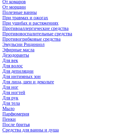
От комаров
От морщин
Полезные ванны
При травмах и ожогах
При ушибах и растяжениях
Противоаллергические средства
Противовоспалительные средства
Противогрибковые средства
Эмульсии Рициниол
Эфирные масла
Дезодоранты
Для век
Для волос
Для депиляции
Для интимных зон
Для лица, шеи и декольте
Для ног
Для ногтей
Для рук
Для тела
Мыло
Парфюмерия
Пенки
После бритья
Средства для ванны и душа