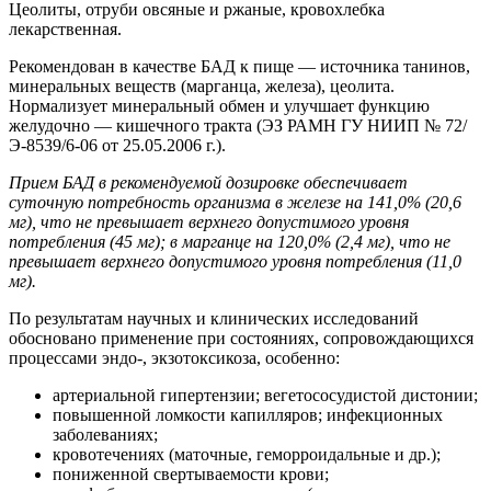
Цеолиты, отруби овсяные и ржаные, кровохлебка
лекарственная.
Рекомендован в качестве БАД к пище — источника танинов,
минеральных веществ (марганца, железа), цеолита.
Нормализует минеральный обмен и улучшает функцию
желудочно — кишечного тракта (ЭЗ РАМН ГУ НИИП № 72/
Э-8539/6-06 от 25.05.2006 г.).
Прием БАД в рекомендуемой дозировке обеспечивает
суточную потребность организма в железе на 141,0% (20,6
мг), что не превышает верхнего допустимого уровня
потребления (45 мг); в марганце на 120,0% (2,4 мг), что не
превышает верхнего допустимого уровня потребления (11,0
мг).
По результатам научных и клинических исследований
обосновано применение при состояниях, сопровождающихся
процессами эндо-, экзотоксикоза, особенно:
артериальной гипертензии; вегетососудистой дистонии;
повышенной ломкости капилляров; инфекционных
заболеваниях;
кровотечениях (маточные, геморроидальные и др.);
пониженной свертываемости крови;