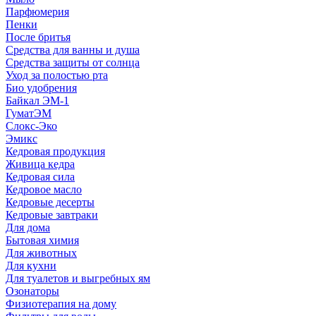
Парфюмерия
Пенки
После бритья
Средства для ванны и душа
Средства защиты от солнца
Уход за полостью рта
Био удобрения
Байкал ЭМ-1
ГуматЭМ
Слокс-Эко
Эмикс
Кедровая продукция
Живица кедра
Кедровая сила
Кедровое масло
Кедровые десерты
Кедровые завтраки
Для дома
Бытовая химия
Для животных
Для кухни
Для туалетов и выгребных ям
Озонаторы
Физиотерапия на дому