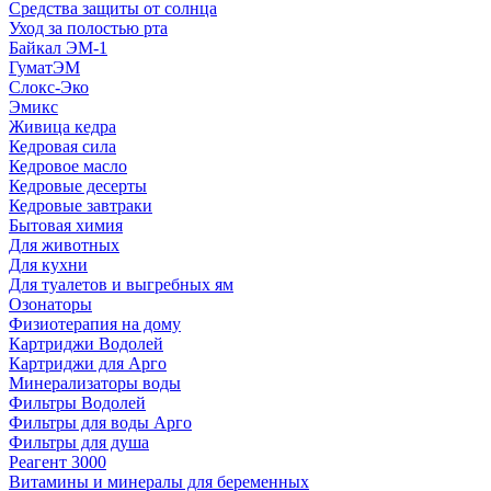
Средства защиты от солнца
Уход за полостью рта
Байкал ЭМ-1
ГуматЭМ
Слокс-Эко
Эмикс
Живица кедра
Кедровая сила
Кедровое масло
Кедровые десерты
Кедровые завтраки
Бытовая химия
Для животных
Для кухни
Для туалетов и выгребных ям
Озонаторы
Физиотерапия на дому
Картриджи Водолей
Картриджи для Арго
Минерализаторы воды
Фильтры Водолей
Фильтры для воды Арго
Фильтры для душа
Реагент 3000
Витамины и минералы для беременных