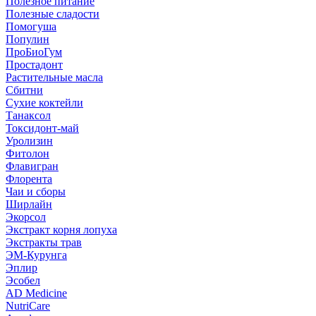
Полезное питание
Полезные сладости
Помогуша
Популин
ПроБиоГум
Простадонт
Растительные масла
Сбитни
Сухие коктейли
Танаксол
Токсидонт-май
Уролизин
Фитолон
Флавигран
Флорента
Чаи и сборы
Ширлайн
Экорсол
Экстракт корня лопуха
Экстракты трав
ЭМ-Курунга
Эплир
Эсобел
AD Medicine
NutriCare