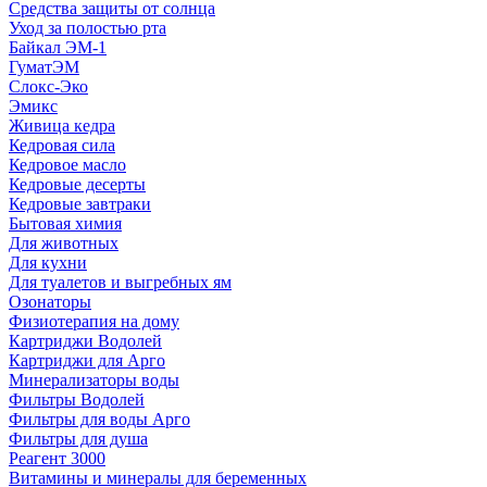
Средства защиты от солнца
Уход за полостью рта
Байкал ЭМ-1
ГуматЭМ
Слокс-Эко
Эмикс
Живица кедра
Кедровая сила
Кедровое масло
Кедровые десерты
Кедровые завтраки
Бытовая химия
Для животных
Для кухни
Для туалетов и выгребных ям
Озонаторы
Физиотерапия на дому
Картриджи Водолей
Картриджи для Арго
Минерализаторы воды
Фильтры Водолей
Фильтры для воды Арго
Фильтры для душа
Реагент 3000
Витамины и минералы для беременных