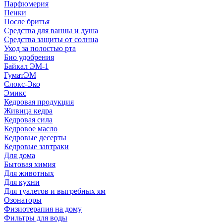
Парфюмерия
Пенки
После бритья
Средства для ванны и душа
Средства защиты от солнца
Уход за полостью рта
Био удобрения
Байкал ЭМ-1
ГуматЭМ
Слокс-Эко
Эмикс
Кедровая продукция
Живица кедра
Кедровая сила
Кедровое масло
Кедровые десерты
Кедровые завтраки
Для дома
Бытовая химия
Для животных
Для кухни
Для туалетов и выгребных ям
Озонаторы
Физиотерапия на дому
Фильтры для воды