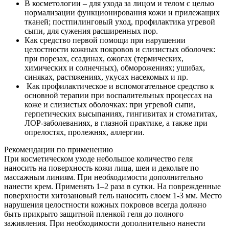
В косметологии – для ухода за лицом и телом с целью
нормализации функционирования кожи и прилежащих
тканей; постпилинговый уход, профилактика угревой
сыпи, для сужения расширенных пор.
Как средство первой помощи при нарушении
целостности кожных покровов и слизистых оболочек:
при порезах, ссадинах, ожогах (термических,
химических и солнечных), обморожениях; ушибах,
синяках, растяжениях, укусах насекомых и пр.
Как профилактическое и вспомогательное средство к
основной терапии при воспалительных процессах на
коже и слизистых оболочках: при угревой сыпи,
герпетических высыпаниях, гингивитах и стоматитах,
ЛОР-заболеваниях, в глазной практике, а также при
опрелостях, пролежнях, аллергии.
Рекомендации по применению
При косметическом уходе небольшое количество геля
наносить на поверхность кожи лица, шеи и декольте по
массажным линиям. При необходимости дополнительно
нанести крем. Применять 1–2 раза в сутки. На поврежденные
поверхности хитозановый гель наносить слоем 1-3 мм. Место
нарушения целостности кожных покровов всегда должно
быть прикрыто защитной пленкой геля до полного
заживления. При необходимости дополнительно нанести