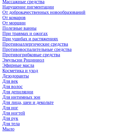
Массажные средства
Нарушение пигментации
От доброкачественных новообразований
От комаров
От морщин
Полезные ванны
При травмах и ожогах
При ушибах и растяжениях
Противоаллергические средства
Противовоспалительные средства
Противогрибковые средства
Эмульсии Рициниол
Эфирные масла
Косметика и уход
Дезодоранты
Для век
Для волос
Для депиляции
Для интимных зон
Для лица, шеи и декольте
Для ног
Для ногтей
Для рук
Для тела
Мыло