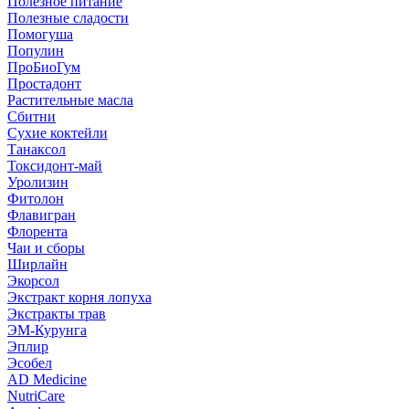
Полезное питание
Полезные сладости
Помогуша
Популин
ПроБиоГум
Простадонт
Растительные масла
Сбитни
Сухие коктейли
Танаксол
Токсидонт-май
Уролизин
Фитолон
Флавигран
Флорента
Чаи и сборы
Ширлайн
Экорсол
Экстракт корня лопуха
Экстракты трав
ЭМ-Курунга
Эплир
Эсобел
AD Medicine
NutriCare