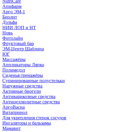
NutriCare
Апифарм
Арго ЭМ-1
Биолит
Дэльфа
НИИ ЛОП и НТ
Новь
Фитолайн
Фруктовый бар
ЭМ-Центр Шаблина
ЮГ
Массажёры
Аппликаторы Ляпко
Полимедэл
Сиденья-тренажёры
Супинированные полустельки
Наружные средства
Активные биогели
Антиварикозные средства
Антицеллюлитные средства
АргоВасна
Витапринол
Для укрепления стенок сосудов
Ингаляторы и бальзамы
Мамавит