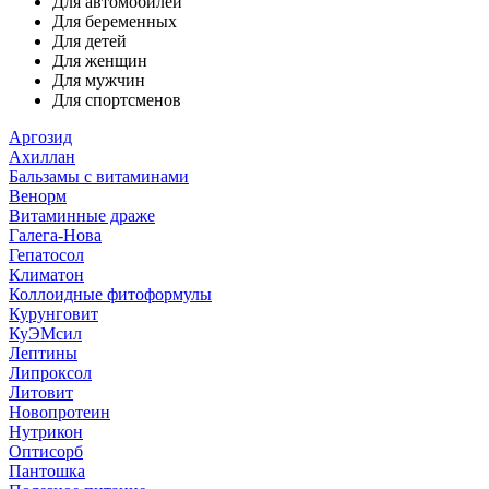
Для автомобилей
Для беременных
Для детей
Для женщин
Для мужчин
Для спортсменов
Аргозид
Ахиллан
Бальзамы с витаминами
Венорм
Витаминные драже
Галега-Нова
Гепатосол
Климатон
Коллоидные фитоформулы
Курунговит
КуЭМсил
Лептины
Липроксол
Литовит
Новопротеин
Нутрикон
Оптисорб
Пантошка