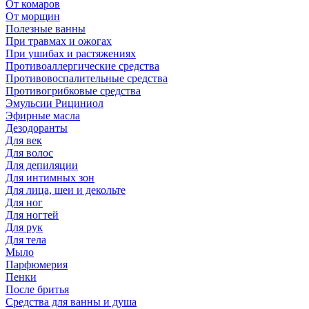
От комаров
От морщин
Полезные ванны
При травмах и ожогах
При ушибах и растяжениях
Противоаллергические средства
Противовоспалительные средства
Противогрибковые средства
Эмульсии Рициниол
Эфирные масла
Дезодоранты
Для век
Для волос
Для депиляции
Для интимных зон
Для лица, шеи и декольте
Для ног
Для ногтей
Для рук
Для тела
Мыло
Парфюмерия
Пенки
После бритья
Средства для ванны и душа