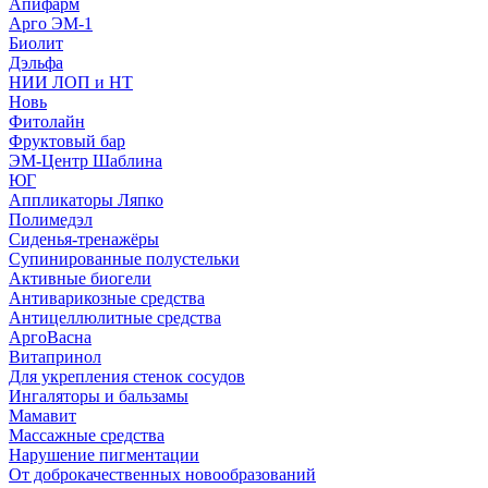
Апифарм
Арго ЭМ-1
Биолит
Дэльфа
НИИ ЛОП и НТ
Новь
Фитолайн
Фруктовый бар
ЭМ-Центр Шаблина
ЮГ
Аппликаторы Ляпко
Полимедэл
Сиденья-тренажёры
Супинированные полустельки
Активные биогели
Антиварикозные средства
Антицеллюлитные средства
АргоВасна
Витапринол
Для укрепления стенок сосудов
Ингаляторы и бальзамы
Мамавит
Массажные средства
Нарушение пигментации
От доброкачественных новообразований