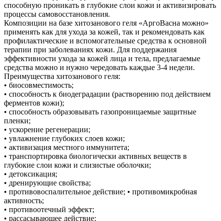
способную проникать в глубокие слои кожи и активизировать
процессы самовосстановления.
Композиции на базе хитозанового геля «АргоВасна можно»
применять как для ухода за кожей, так и рекомендовать как
профилактические и вспомогательные средства к основной
терапии при заболеваниях кожи. Для поддержания
эффективности ухода за кожей лица и тела, предлагаемые
средства можно и нужно чередовать каждые 3-4 недели.
Преимущества хитозанового геля:
• биосовместимость;
• способность к биодеградации (растворению под действием
ферментов кожи);
• способность образовывать газопроницаемые защитные
пленки;
• ускорение регенерации;
• увлажнение глубоких слоев кожи;
• активизация местного иммунитета;
• транспортировка биологически активных веществ в
глубокие слои кожи и слизистые оболочки;
• детоксикация;
• дренирующие свойства;
• противовоспалительное действие; • противомикробная
активность;
• противоотечный эффект;
• рассасывающее действие;