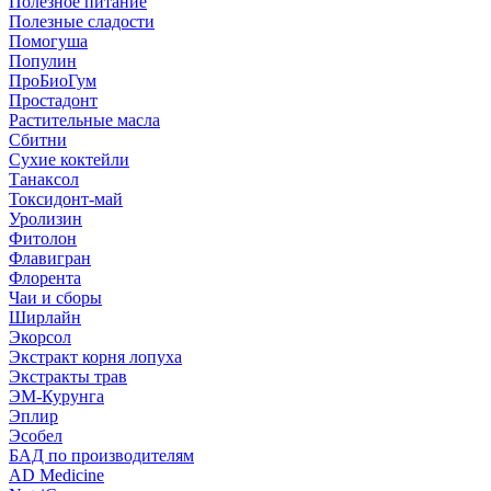
Полезное питание
Полезные сладости
Помогуша
Популин
ПроБиоГум
Простадонт
Растительные масла
Сбитни
Сухие коктейли
Танаксол
Токсидонт-май
Уролизин
Фитолон
Флавигран
Флорента
Чаи и сборы
Ширлайн
Экорсол
Экстракт корня лопуха
Экстракты трав
ЭМ-Курунга
Эплир
Эсобел
БАД по производителям
AD Medicine