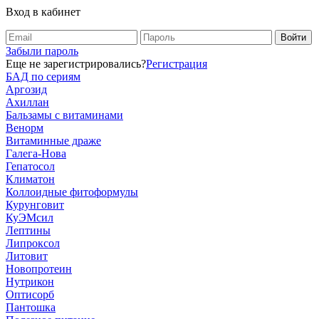
Вход в кабинет
Забыли пароль
Еще не зарегистрировались?
Регистрация
БАД по сериям
Аргозид
Ахиллан
Бальзамы с витаминами
Венорм
Витаминные драже
Галега-Нова
Гепатосол
Климатон
Коллоидные фитоформулы
Курунговит
КуЭМсил
Лептины
Липроксол
Литовит
Новопротеин
Нутрикон
Оптисорб
Пантошка