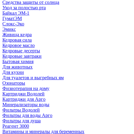
Средства защиты от солнца
Уход за полостью рта
Байкал ЭМ-1
ГуматЭМ
Слокс-Эко
Эмикс
Живица кедра
Кедровая сила
Кедровое масло
Кедровые десерты
Кедровые завтраки
Бытовая химия
Для животных
Для кухни
Для туалетов и выгребных ям
Озонаторы
Физиотерапия на дому
Картриджи Водолей
Картриджи для Арго
Минерализаторы воды
Фильтры Водолей
Фильтры для воды Арго
Фильтры для душа
Реагент 3000
Витамины и минералы для беременных