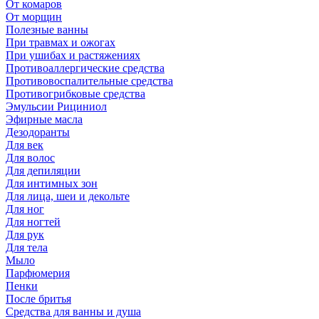
От комаров
От морщин
Полезные ванны
При травмах и ожогах
При ушибах и растяжениях
Противоаллергические средства
Противовоспалительные средства
Противогрибковые средства
Эмульсии Рициниол
Эфирные масла
Дезодоранты
Для век
Для волос
Для депиляции
Для интимных зон
Для лица, шеи и декольте
Для ног
Для ногтей
Для рук
Для тела
Мыло
Парфюмерия
Пенки
После бритья
Средства для ванны и душа