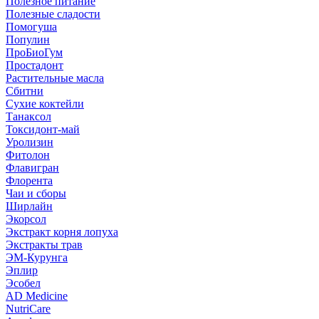
Полезное питание
Полезные сладости
Помогуша
Популин
ПроБиоГум
Простадонт
Растительные масла
Сбитни
Сухие коктейли
Танаксол
Токсидонт-май
Уролизин
Фитолон
Флавигран
Флорента
Чаи и сборы
Ширлайн
Экорсол
Экстракт корня лопуха
Экстракты трав
ЭМ-Курунга
Эплир
Эсобел
AD Medicine
NutriCare