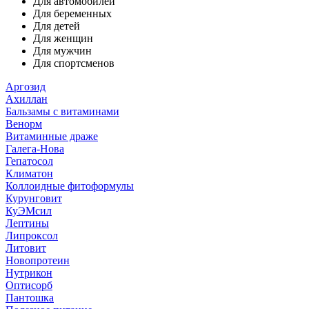
Для автомобилей
Для беременных
Для детей
Для женщин
Для мужчин
Для спортсменов
Аргозид
Ахиллан
Бальзамы с витаминами
Венорм
Витаминные драже
Галега-Нова
Гепатосол
Климатон
Коллоидные фитоформулы
Курунговит
КуЭМсил
Лептины
Липроксол
Литовит
Новопротеин
Нутрикон
Оптисорб
Пантошка