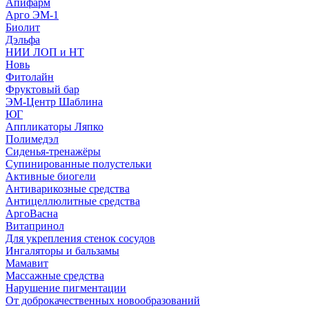
Апифарм
Арго ЭМ-1
Биолит
Дэльфа
НИИ ЛОП и НТ
Новь
Фитолайн
Фруктовый бар
ЭМ-Центр Шаблина
ЮГ
Аппликаторы Ляпко
Полимедэл
Сиденья-тренажёры
Супинированные полустельки
Активные биогели
Антиварикозные средства
Антицеллюлитные средства
АргоВасна
Витапринол
Для укрепления стенок сосудов
Ингаляторы и бальзамы
Мамавит
Массажные средства
Нарушение пигментации
От доброкачественных новообразований