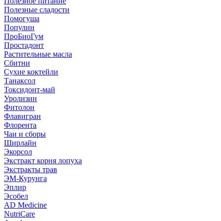
Полезное питание
Полезные сладости
Помогуша
Популин
ПроБиоГум
Простадонт
Растительные масла
Сбитни
Сухие коктейли
Танаксол
Токсидонт-май
Уролизин
Фитолон
Флавигран
Флорента
Чаи и сборы
Ширлайн
Экорсол
Экстракт корня лопуха
Экстракты трав
ЭМ-Курунга
Эплир
Эсобел
AD Medicine
NutriCare