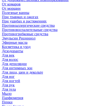
От комаров
От морщин
Полезные ванны
При травмах и ожогах
При ушибах и растяжениях
Противоаллергические средства
Противовоспалительные средства
Противогрибковые средства
Эмульсии Рициниол
Эфирные масла
Косметика и уход
Дезодоранты
Для век
Для волос
Для депиляции
Для интимных зон
Для лица, шеи и декольте
Для ног
Для ногтей
Для рук
Для тела
Мыло
Парфюмерия
Пенки