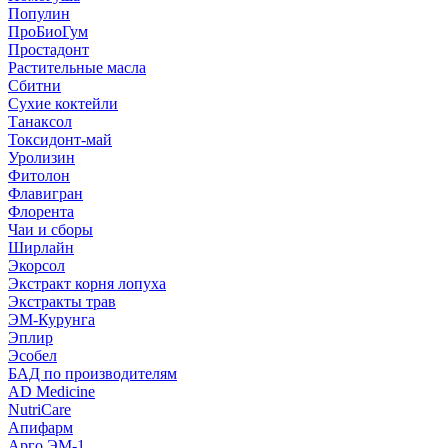
Популин
ПроБиоГум
Простадонт
Растительные масла
Сбитни
Сухие коктейли
Танаксол
Токсидонт-май
Уролизин
Фитолон
Флавигран
Флорента
Чаи и сборы
Ширлайн
Экорсол
Экстракт корня лопуха
Экстракты трав
ЭМ-Курунга
Эплир
Эсобел
БАД по производителям
AD Medicine
NutriCare
Апифарм
Арго ЭМ-1