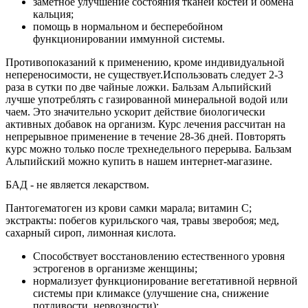
заметное улучшение состояния тканей костей и обмена
кальция;
помощь в нормальном и бесперебойном
функционировании иммунной системы.
Противопоказаний к применению, кроме индивидуальной
непереносимости, не существует.Использовать следует 2-3
раза в сутки по две чайные ложки. Бальзам Альпийский
лучше употреблять с газированной минеральной водой или
чаем. Это значительно ускорит действие биологически
активных добавок на организм. Курс лечения рассчитан на
непрерывное применение в течение 28-36 дней. Повторять
курс можно только после трехнедельного перерыва. Бальзам
Альпийский можно купить в нашем интернет-магазине.
БАД - не является лекарством.
Пантогематоген из крови самки марала; витамин С;
экстракты: побегов курильского чая, травы зверобоя; мед,
сахарный сироп, лимонная кислота.
Способствует восстановлению естественного уровня
эстрогенов в организме женщины;
нормализует функционирование вегетативной нервной
системы при климаксе (улучшение сна, снижение
потливости, нервозности);