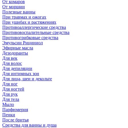
От комаров
От морщин
Полезные ванны
При травмах и ожогах
При ушибах и растяжениях
Противоаллергические средства
Противовоспалительные средства
Противогрибковые средства
Эмульсии Рициниол
Эфирные масла
Дезодоранты
Для век
Для волос
Для депиляции
Для интимных зон
Для лица, шеи и декольте
Для ног
Для ногтей
Для рук
Для тела
Мыло
Парфюмерия
Пенки
После бритья
Средства для ванны и душа