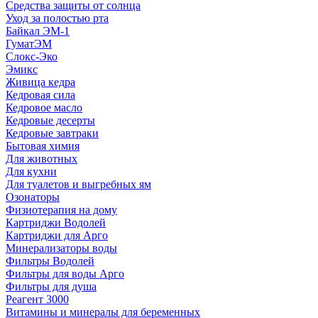
Средства защиты от солнца
Уход за полостью рта
Байкал ЭМ-1
ГуматЭМ
Слокс-Эко
Эмикс
Живица кедра
Кедровая сила
Кедровое масло
Кедровые десерты
Кедровые завтраки
Бытовая химия
Для животных
Для кухни
Для туалетов и выгребных ям
Озонаторы
Физиотерапия на дому
Картриджи Водолей
Картриджи для Арго
Минерализаторы воды
Фильтры Водолей
Фильтры для воды Арго
Фильтры для душа
Реагент 3000
Витамины и минералы для беременных