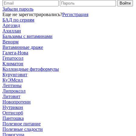
Забыли пароль
Еще не зарегистрировались?
Регистрация
БАД по сериям
Аргозид
Ахиллан
Бальзамы с витаминами
Венорм
Витаминные драже
Галега-Нова
Гепатосол
Климатон
Коллоидные фитоформулы
Курунговит
КуЭМсил
Лептины
Липроксол
Литовит
Новопротеин
Нутрикон
Оптисорб
Пантошка
Полезное питание
Полезные сладости
Помогуша