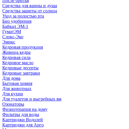
После бритья
Средства для ванны и душа
Средства защиты от солнца
Уход за полостью рта
Био удобрения
Байкал ЭМ-1
ГуматЭМ
Слокс-Эко
Эмикс
Кедровая продукция
Живица кедра
Кедровая сила
Кедровое масло
Кедровые десерты
Кедровые завтраки
Для дома
Бытовая химия
Для животных
Для кухни
Для туалетов и выгребных ям
Озонаторы
Физиотерапия на дому
Фильтры для воды
Картриджи Водолей
Картриджи для Арго