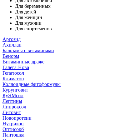
Для автомобилей
Для беременных
Для детей
Для женщин
Для мужчин
Для спортсменов
Аргозид
Ахиллан
Бальзамы с витаминами
Венорм
Витаминные драже
Галега-Нова
Гепатосол
Климатон
Коллоидные фитоформулы
Курунговит
КуЭМсил
Лептины
Липроксол
Литовит
Новопротеин
Нутрикон
Оптисорб
Пантошка