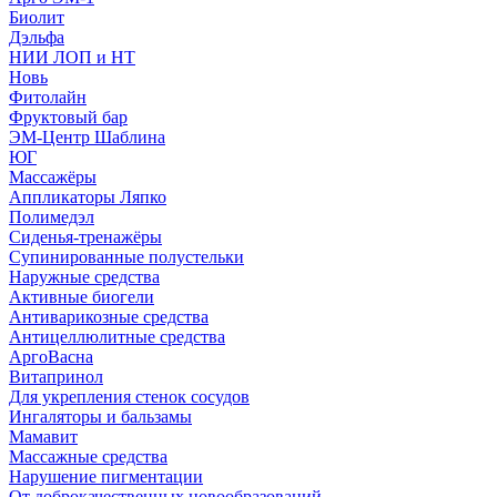
Биолит
Дэльфа
НИИ ЛОП и НТ
Новь
Фитолайн
Фруктовый бар
ЭМ-Центр Шаблина
ЮГ
Массажёры
Аппликаторы Ляпко
Полимедэл
Сиденья-тренажёры
Супинированные полустельки
Наружные средства
Активные биогели
Антиварикозные средства
Антицеллюлитные средства
АргоВасна
Витапринол
Для укрепления стенок сосудов
Ингаляторы и бальзамы
Мамавит
Массажные средства
Нарушение пигментации
От доброкачественных новообразований