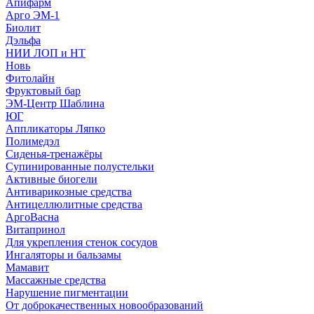
Апифарм
Арго ЭМ-1
Биолит
Дэльфа
НИИ ЛОП и НТ
Новь
Фитолайн
Фруктовый бар
ЭМ-Центр Шаблина
ЮГ
Аппликаторы Ляпко
Полимедэл
Сиденья-тренажёры
Супинированные полустельки
Активные биогели
Антиварикозные средства
Антицеллюлитные средства
АргоВасна
Витапринол
Для укрепления стенок сосудов
Ингаляторы и бальзамы
Мамавит
Массажные средства
Нарушение пигментации
От доброкачественных новообразований