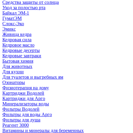
Средства защиты от солнца
Уход за полостью рта
Байкал ЭМ-1
ГуматЭМ
Слокс-Эко
Эмикс
Живица кедра
Кедровая сила
Кедровое масло
Кедровые десерты
Кедровые завтраки
Бытовая химия
Для животных
Для кухни
Для туалетов и выгребных ям
Озонаторы
Физиотерапия на дому
Картриджи Водолей
Картриджи для Арго
Минерализаторы воды
Фильтры Водолей
Фильтры для воды Арго
Фильтры для душа
Реагент 3000
Витамины и минералы для беременных