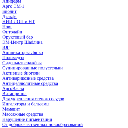
Апифарм
Арго ЭМ-1
Биолит
Дэльфа
НИИ ЛОП и НТ
Новь
Фитолайн
Фруктовый бар
ЭМ-Центр Шаблина
ЮГ
Аппликаторы Ляпко
Полимедэл
Сиденья-тренажёры
Супинированные полустельки
Активные биогели
Антиварикозные средства
Антицеллюлитные средства
АргоВасна
Витапринол
Для укрепления стенок сосудов
Ингаляторы и бальзамы
Мамавит
Массажные средства
Нарушение пигментации
От доброкачественных новообразований