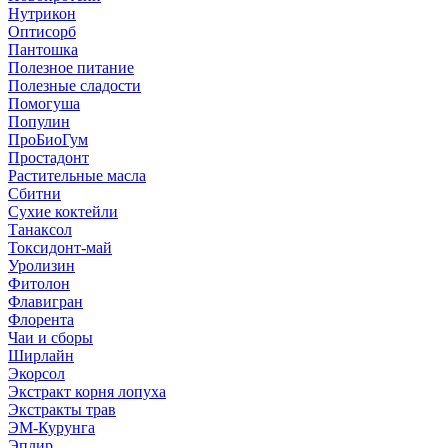
Нутрикон
Оптисорб
Пантошка
Полезное питание
Полезные сладости
Помогуша
Популин
ПроБиоГум
Простадонт
Растительные масла
Сбитни
Сухие коктейли
Танаксол
Токсидонт-май
Уролизин
Фитолон
Флавигран
Флорента
Чаи и сборы
Ширлайн
Экорсол
Экстракт корня лопуха
Экстракты трав
ЭМ-Курунга
Эплир