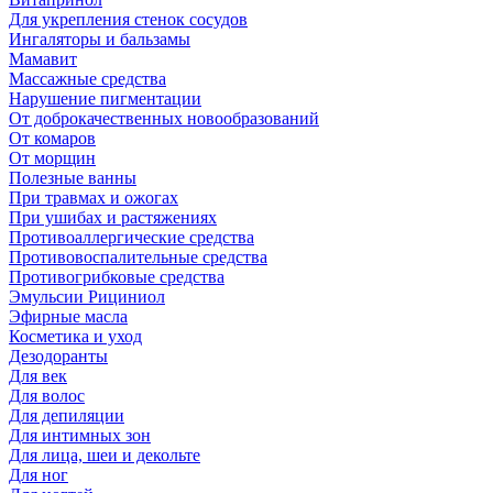
Для укрепления стенок сосудов
Ингаляторы и бальзамы
Мамавит
Массажные средства
Нарушение пигментации
От доброкачественных новообразований
От комаров
От морщин
Полезные ванны
При травмах и ожогах
При ушибах и растяжениях
Противоаллергические средства
Противовоспалительные средства
Противогрибковые средства
Эмульсии Рициниол
Эфирные масла
Косметика и уход
Дезодоранты
Для век
Для волос
Для депиляции
Для интимных зон
Для лица, шеи и декольте
Для ног