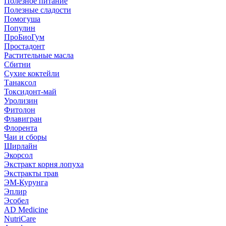
Полезное питание
Полезные сладости
Помогуша
Популин
ПроБиоГум
Простадонт
Растительные масла
Сбитни
Сухие коктейли
Танаксол
Токсидонт-май
Уролизин
Фитолон
Флавигран
Флорента
Чаи и сборы
Ширлайн
Экорсол
Экстракт корня лопуха
Экстракты трав
ЭМ-Курунга
Эплир
Эсобел
AD Medicine
NutriCare