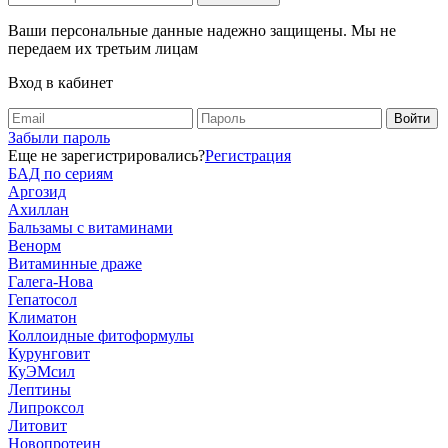
Ваши персональные данные надежно защищены. Мы не
передаем их третьим лицам
Вход в кабинет
Забыли пароль
Еще не зарегистрировались?
Регистрация
БАД по сериям
Аргозид
Ахиллан
Бальзамы с витаминами
Венорм
Витаминные драже
Галега-Нова
Гепатосол
Климатон
Коллоидные фитоформулы
Курунговит
КуЭМсил
Лептины
Липроксол
Литовит
Новопротеин