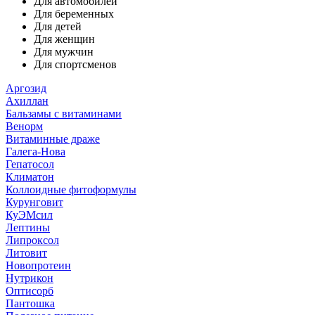
Для автомобилей
Для беременных
Для детей
Для женщин
Для мужчин
Для спортсменов
Аргозид
Ахиллан
Бальзамы с витаминами
Венорм
Витаминные драже
Галега-Нова
Гепатосол
Климатон
Коллоидные фитоформулы
Курунговит
КуЭМсил
Лептины
Липроксол
Литовит
Новопротеин
Нутрикон
Оптисорб
Пантошка