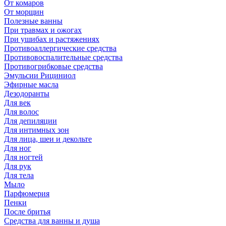
От комаров
От морщин
Полезные ванны
При травмах и ожогах
При ушибах и растяжениях
Противоаллергические средства
Противовоспалительные средства
Противогрибковые средства
Эмульсии Рициниол
Эфирные масла
Дезодоранты
Для век
Для волос
Для депиляции
Для интимных зон
Для лица, шеи и декольте
Для ног
Для ногтей
Для рук
Для тела
Мыло
Парфюмерия
Пенки
После бритья
Средства для ванны и душа