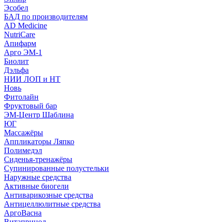
Эсобел
БАД по производителям
AD Medicine
NutriCare
Апифарм
Арго ЭМ-1
Биолит
Дэльфа
НИИ ЛОП и НТ
Новь
Фитолайн
Фруктовый бар
ЭМ-Центр Шаблина
ЮГ
Массажёры
Аппликаторы Ляпко
Полимедэл
Сиденья-тренажёры
Супинированные полустельки
Наружные средства
Активные биогели
Антиварикозные средства
Антицеллюлитные средства
АргоВасна
Витапринол