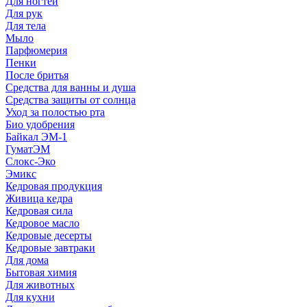
Для ногтей
Для рук
Для тела
Мыло
Парфюмерия
Пенки
После бритья
Средства для ванны и душа
Средства защиты от солнца
Уход за полостью рта
Био удобрения
Байкал ЭМ-1
ГуматЭМ
Слокс-Эко
Эмикс
Кедровая продукция
Живица кедра
Кедровая сила
Кедровое масло
Кедровые десерты
Кедровые завтраки
Для дома
Бытовая химия
Для животных
Для кухни