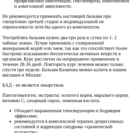
профилактики импотенции, сексоневроза, никотиновой
и алкогольной зависимости.
Не рекомендуется применять настоящий бальзам при
гипертонии третьей стадии и индивидуальной не
переносимости хотя бы одного из компонентов.
Употреблять бальзам нужно два-три раза в сутки по 1- 2
чайные ложки. Лучше принимать с газированной
минеральной водой или чаем, так как это способствует более
быстрому всасыванию биологически активных веществ в
организм. Курс рассчитан на непрерывное применение в
течение 28-36 дней. Повторить курс лечения можно только
спустя три недели. Бальзам Казанова можно купить в нашем
магазине в Москве.
БАД - не является лекарством.
Пантогематоген; экстракты: золотого корня, маральего корня;
витамин С, сахарный сироп, лимонная кислота.
Обладает выраженным тонизирующим и бодрящим
эффектами;
рекомендуется в комплексной терапии депрессивных
состояний и коррекции синдрома «хронической
усталости»;