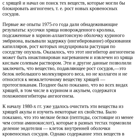
с хрящей и начал он поиск тех веществ, которые могли бы
блокировать ангиогенез, т. е. рост новых кровеносных
сосудов.
Первые же опыты 1975-го года дали обнадеживающие
результаты: кусочки хряща новорожденного кролика,
подсаженные в хорион-аллантоисную оболочку куриного
эмбриона, вызывали задержку (ингибирование) образования
капилляров, рост которых индуцировала растущая по
соседству опухоль. Оказалось, что этот ингибитор ангиогенеза
может быть инактивирован нагреванием и извлечен из хряща
кислым солевым раствором. Эти и другие данные позволили
заключить, что вещество, подавляющее рост сосудов,—это
белок небольшого молекулярного веса, но не коллаген и не
относится к межклеточному веществу хрящей —
протеогликанам. Позднее было показано, что во всех видах
хрящей, в том числе в курином и акульем, содержатся
похожиеингибиторы ангиогенеза.
К началу 1980-х гг. уже удалось очистить эти вещества из
хрящей акулы и изучить некоторые их свойства. Было
показано, что это мелкие белки (пептиды, состоящие из менее
чем сотни аминокислот), которые в разных тестах тормозили
деление эндотелия — клеток внутренней оболочки
кровеносных сосудов. Однако содержание этих веществ в