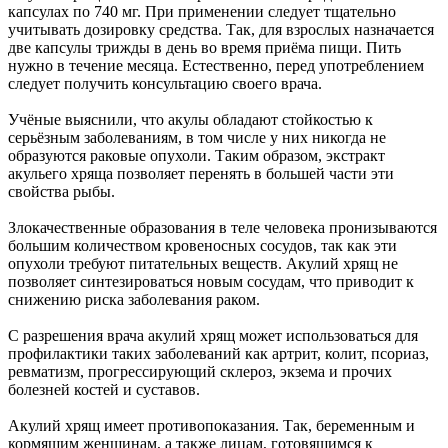
капсулах по 740 мг. При применении следует тщательно
учитывать дозировку средства. Так, для взрослых назначается
две капсулы трижды в день во время приёма пищи. Пить
нужно в течение месяца. Естественно, перед употреблением
следует получить консультацию своего врача.
Учёные выяснили, что акулы обладают стойкостью к
серьёзным заболеваниям, в том числе у них никогда не
образуются раковые опухоли. Таким образом, экстракт
акульего хряща позволяет перенять в большей части эти
свойства рыбы.
Злокачественные образования в теле человека пронизываются
большим количеством кровеносных сосудов, так как эти
опухоли требуют питательных веществ. Акулий хрящ не
позволяет синтезироваться новым сосудам, что приводит к
снижению риска заболевания раком.
С разрешения врача акулий хрящ может использоваться для
профилактики таких заболеваний как артрит, колит, псориаз,
ревматизм, прогрессирующий склероз, экзема и прочих
болезней костей и суставов.
Акулий хрящ имеет противопоказания. Так, беременным и
кормящим женщинам, а также лицам, готовящимся к