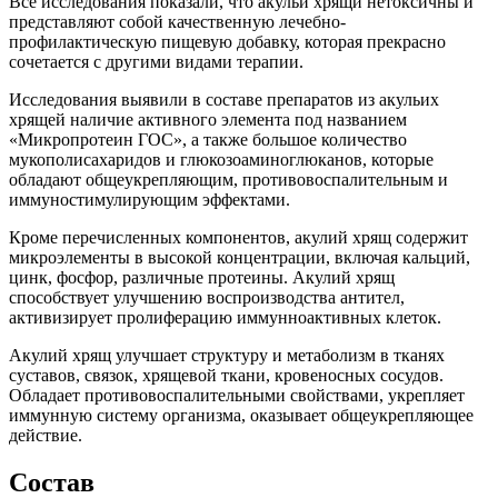
Все исследования показали, что акульи хрящи нетоксичны и
представляют собой качественную лечебно-
профилактическую пищевую добавку, которая прекрасно
сочетается с другими видами терапии.
Исследования выявили в составе препаратов из акульих
хрящей наличие активного элемента под названием
«Микропротеин ГОС», а также большое количество
мукополисахаридов и глюкозоаминоглюканов, которые
обладают общеукрепляющим, противовоспалительным и
иммуностимулирующим эффектами.
Кроме перечисленных компонентов, акулий хрящ содержит
микроэлементы в высокой концентрации, включая кальций,
цинк, фосфор, различные протеины. Акулий хрящ
способствует улучшению воспроизводства антител,
активизирует пролиферацию иммунноактивных клеток.
Акулий хрящ улучшает структуру и метаболизм в тканях
суставов, связок, хрящевой ткани, кровеносных сосудов.
Обладает противовоспалительными свойствами, укрепляет
иммунную систему организма, оказывает общеукрепляющее
действие.
Состав