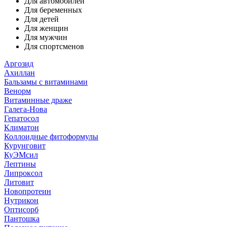
Для автомобилей
Для беременных
Для детей
Для женщин
Для мужчин
Для спортсменов
Аргозид
Ахиллан
Бальзамы с витаминами
Венорм
Витаминные драже
Галега-Нова
Гепатосол
Климатон
Коллоидные фитоформулы
Курунговит
КуЭМсил
Лептины
Липроксол
Литовит
Новопротеин
Нутрикон
Оптисорб
Пантошка