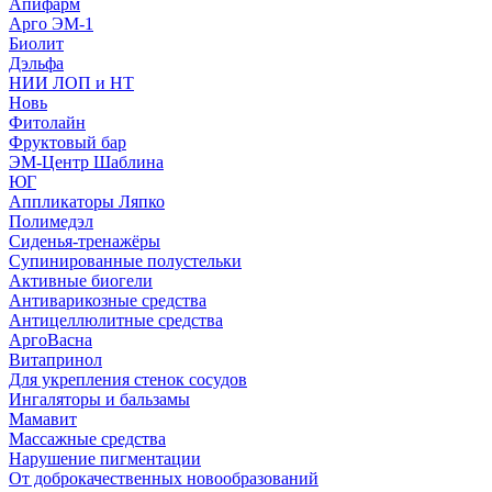
Апифарм
Арго ЭМ-1
Биолит
Дэльфа
НИИ ЛОП и НТ
Новь
Фитолайн
Фруктовый бар
ЭМ-Центр Шаблина
ЮГ
Аппликаторы Ляпко
Полимедэл
Сиденья-тренажёры
Супинированные полустельки
Активные биогели
Антиварикозные средства
Антицеллюлитные средства
АргоВасна
Витапринол
Для укрепления стенок сосудов
Ингаляторы и бальзамы
Мамавит
Массажные средства
Нарушение пигментации
От доброкачественных новообразований