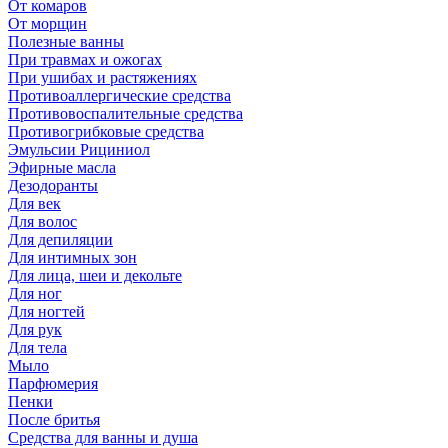
От комаров
От морщин
Полезные ванны
При травмах и ожогах
При ушибах и растяжениях
Противоаллергические средства
Противовоспалительные средства
Противогрибковые средства
Эмульсии Рициниол
Эфирные масла
Дезодоранты
Для век
Для волос
Для депиляции
Для интимных зон
Для лица, шеи и декольте
Для ног
Для ногтей
Для рук
Для тела
Мыло
Парфюмерия
Пенки
После бритья
Средства для ванны и душа