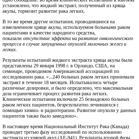
установлено, что жидкий экстракт, полученный из хряща
акулы, тормозит развитие рака легких.
В то же время другие испытания, проводившиеся на
измельченном хряще акулы, используемом больными раком
пациентами в качестве народного средства,
показали
отсутствие эффекта на развитие онкологического
процесса в случае запущенных опухолей молочных желез и
легких.
Результаты испытаний жидкого экстракта хряща акулы были
представлены 29 января 1998 г. в Орландо, США, на
семинаре, проводимом Американской ассоциацией по
исследованию рака. «...240 больных раком легких принимали
экстракт в течение 18 месяцев. Испытывались четыре
различные дозировки, и было определено, что максимальная
доза ограничивает процесс развития рака легких.
Клинические испытания включали 25 безнадежно больных
раком легких пациентов, безрезультатно лечившихся с
помощью химио- и радиотерапии. Развитие опухоли у данных
пациентов также было замедлено».
В настоящее время Национальный Институт Рака (Канада)
проводит третью фазу исследований по использованию
экстракта из хрящей акул (АЕ-941). Результаты второй фазы