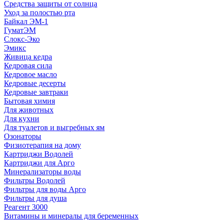
Средства защиты от солнца
Уход за полостью рта
Байкал ЭМ-1
ГуматЭМ
Слокс-Эко
Эмикс
Живица кедра
Кедровая сила
Кедровое масло
Кедровые десерты
Кедровые завтраки
Бытовая химия
Для животных
Для кухни
Для туалетов и выгребных ям
Озонаторы
Физиотерапия на дому
Картриджи Водолей
Картриджи для Арго
Минерализаторы воды
Фильтры Водолей
Фильтры для воды Арго
Фильтры для душа
Реагент 3000
Витамины и минералы для беременных