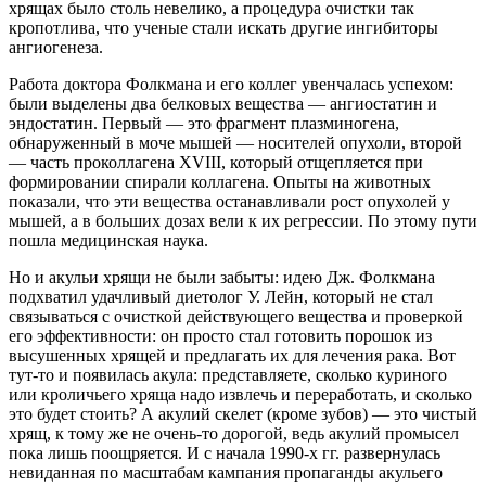
хрящах было столь невелико, а процедура очистки так
кропотлива, что ученые стали искать другие ингибиторы
ангиогенеза.
Работа доктора Фолкмана и его коллег увенчалась успехом:
были выделены два белковых вещества — ангиостатин и
эндостатин. Первый — это фрагмент плазминогена,
обнаруженный в моче мышей — носителей опухоли, второй
— часть проколлагена XVIII, который отщепляется при
формировании спирали коллагена. Опыты на животных
показали, что эти вещества останавливали рост опухолей у
мышей, а в больших дозах вели к их регрессии. По этому пути
пошла медицинская наука.
Но и акульи хрящи не были забыты: идею Дж. Фолкмана
подхватил удачливый диетолог У. Лейн, который не стал
связываться с очисткой действующего вещества и проверкой
его эффективности: он просто стал готовить порошок из
высушенных хрящей и предлагать их для лечения рака. Вот
тут-то и появилась акула: представляете, сколько куриного
или кроличьего хряща надо извлечь и переработать, и сколько
это будет стоить? А акулий скелет (кроме зубов) — это чистый
хрящ, к тому же не очень-то дорогой, ведь акулий промысел
пока лишь поощряется. И с начала 1990-х гг. развернулась
невиданная по масштабам кампания пропаганды акульего