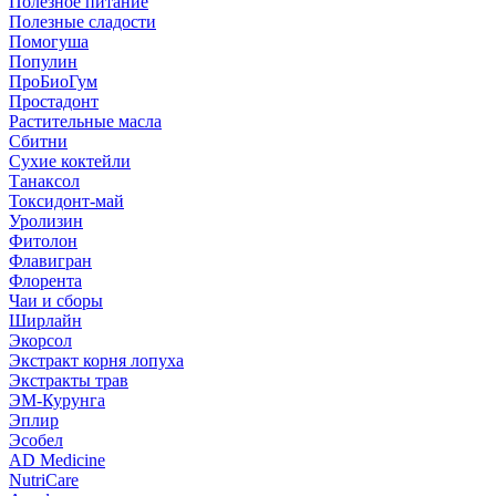
Полезное питание
Полезные сладости
Помогуша
Популин
ПроБиоГум
Простадонт
Растительные масла
Сбитни
Сухие коктейли
Танаксол
Токсидонт-май
Уролизин
Фитолон
Флавигран
Флорента
Чаи и сборы
Ширлайн
Экорсол
Экстракт корня лопуха
Экстракты трав
ЭМ-Курунга
Эплир
Эсобел
AD Medicine
NutriCare