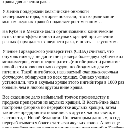
хряща для лечения рака.
У Лейна поддержали бельгийские онкологи-
экспериментаторы, которые показали, что скармливание
мышам акульих хрящей подавляет рост меланомы.
На Кубе и в Мексике были организованны клинические
испытания эффективности акульих хрящей при лечении
разных форм далеко зашедшего рака, и опять — с успехом.
Ученые Гарвардского университета (США) считают, что
опухоль никогда не достигнет размера более двух кубических
миллиметров, если предотвратить (ингибировать) развитие
новой сети кровеносных сосудов, необходимых для ее
питания. Такой ингибитор, называемый
антиангиогенным
фактором,
обнаружен во всех хрящах. Однако ученые
установили, что в акульем хряще этого ингибитора в 1000 раз
больше, чем в любом другом виде хряща.
Все сказанное дало небывалый толчок производству и
продаже препаратов из акульих хрящей. В Коста-Рике была
построена фабрика по переработке акульих хрящей, затем
такие же предприятия появились в других частях света, в
частности, в Новой Зеландии. По некоторым данным, в год
перерабатывается более ста тысяч акульих голов. А вот еще
одно сообщение: во время клинических испытаний в Квебеке