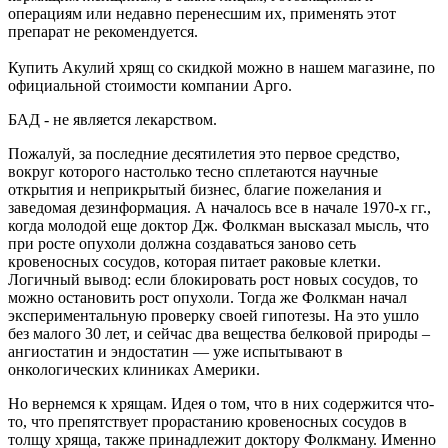
операциям или недавно перенесшим их, применять этот
препарат не рекомендуется.
Купить Акулий хрящ со скидкой можно в нашем магазине, по
официальной стоимости компании Арго.
БАД - не является лекарством.
Пожалуй, за последние десятилетия это первое средство,
вокруг которого настолько тесно сплетаются научные
открытия и неприкрытый бизнес, благие пожелания и
заведомая дезинформация. А началось все в начале 1970-х гг.,
когда молодой еще доктор Дж. Фолкман высказал мысль, что
при росте опухоли должна создаваться заново сеть
кровеносных сосудов, которая питает раковые клетки.
Логичный вывод: если блокировать рост новых сосудов, то
можно остановить рост опухоли. Тогда же Фолкман начал
экспериментальную проверку своей гипотезы. На это ушло
без малого 30 лет, и сейчас два вещества белковой природы –
ангиостатин и эндостатин — уже испытывают в
онкологических клиниках Америки.
Но вернемся к хрящам. Идея о том, что в них содержится что-
то, что препятствует прорастанию кровеносных сосудов в
толщу хряща, также принадлежит доктору Фолкману. Именно