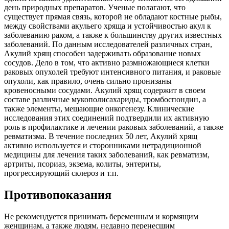
день природных препаратов. Ученые полагают, что
существует прямая связь, которой не обладают костные рыбы,
между свойствами акульего хряща и устойчивостью акул к
заболеванию раком, а также к большинству других известных
заболеваний. По данным исследователей различных стран,
Акулий хрящ способен задерживать образование новых
сосудов. Дело в том, что активно размножающиеся клетки
раковых опухолей требуют интенсивного питания, и раковые
опухоли, как правило, очень сильно пронизаны
кровеносными сосудами. Акулий хрящ содержит в своем
составе различные мукополисахариды, тромбоспондин, а
также элементы, мешающие онкогенезу. Клинические
исследования этих соединений подтвердили их активную
роль в профилактике и лечении раковых заболеваний, а также
ревматизма. В течение последних 50 лет, Акулий хрящ
активно используется и сторонниками нетрадиционной
медицины для лечения таких заболеваний, как ревматизм,
артриты, псориаз, экзема, колиты, энтериты,
прогрессирующий склероз и т.п.
Противопоказания
Не рекомендуется принимать беременным и кормящим
женщинам, а также людям, недавно перенесшим