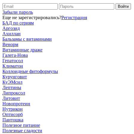
Забыли пароль
Еще не зарегистрировались?
Регистрация
БАД по сериям
Аргозид
Ахиллан
Бальзамы с витаминами
Венорм
Витаминные драже
Галега-Нова
Гепатосол
Климатон
Коллоидные фитоформулы
Курунговит
КуЭМсил
Лептины
Липроксол
Литовит
Новопротеин
Нутрикон
Оптисорб
Пантошка
Полезное питание
Полезные сладости