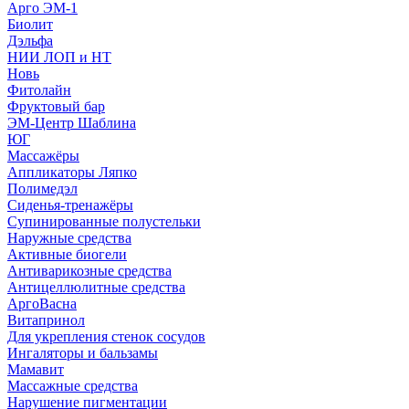
Арго ЭМ-1
Биолит
Дэльфа
НИИ ЛОП и НТ
Новь
Фитолайн
Фруктовый бар
ЭМ-Центр Шаблина
ЮГ
Массажёры
Аппликаторы Ляпко
Полимедэл
Сиденья-тренажёры
Супинированные полустельки
Наружные средства
Активные биогели
Антиварикозные средства
Антицеллюлитные средства
АргоВасна
Витапринол
Для укрепления стенок сосудов
Ингаляторы и бальзамы
Мамавит
Массажные средства
Нарушение пигментации