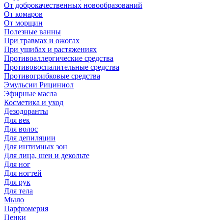
От доброкачественных новообразований
От комаров
От морщин
Полезные ванны
При травмах и ожогах
При ушибах и растяжениях
Противоаллергические средства
Противовоспалительные средства
Противогрибковые средства
Эмульсии Рициниол
Эфирные масла
Косметика и уход
Дезодоранты
Для век
Для волос
Для депиляции
Для интимных зон
Для лица, шеи и декольте
Для ног
Для ногтей
Для рук
Для тела
Мыло
Парфюмерия
Пенки