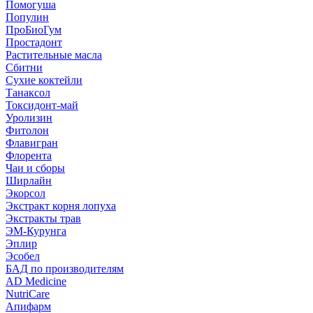
Помогуша
Популин
ПроБиоГум
Простадонт
Растительные масла
Сбитни
Сухие коктейли
Танаксол
Токсидонт-май
Уролизин
Фитолон
Флавигран
Флорента
Чаи и сборы
Ширлайн
Экорсол
Экстракт корня лопуха
Экстракты трав
ЭМ-Курунга
Эплир
Эсобел
БАД по производителям
AD Medicine
NutriCare
Апифарм