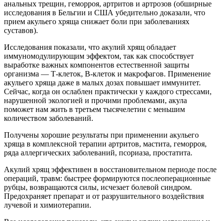
анальных трещин, геморроя, артритов и артрозов (обширные
исследования в Бельгии и США убедительно доказали, что
прием акульего хряща снижает боли при заболеваниях
суставов).
Исследования показали, что акулий хрящ обладает
иммуномодулирующим эффектом, так как способствует
выработке важных компонентов естественной защиты
организма — Т-клеток, В-клеток и макрофагов. Применение
акульего хряща даже в малых дозах повышает иммунитет.
Сейчас, когда он ослаблен практически у каждого стрессами,
нарушенной экологией и прочими проблемами, акула
поможет нам жить в третьем тысячелетии с меньшим
количеством заболеваний.
Получены хорошие результаты при применении акульего
хряща в комплексной терапии артритов, мастита, геморроя,
ряда аллергических заболеваний, псориаза, простатита.
Акулий хрящ эффективен в восстановительном периоде после
операций, травм: быстрее формируются послеоперационные
рубцы, возвращаются силы, исчезает болевой синдром.
Предохраняет препарат и от разрушительного воздействия
лучевой и химиотерапии.