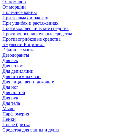
От комаров
От морщин
Полезные ванны
При травмах и ожогах
При ушибах и растяжениях
Противоаллергические средства
Противовоспалительные средства
Противогрибковые средства
Эмульсии Рициниол
Эфирные масла
Дезодоранты
Для век
Для волос
Для депиляции
Для интимных зон
Для лица, шеи и декольте
Для ног
Для ногтей
Для рук
Для тела
Мыло
Парфюмерия
Пенки
После бритья
Средства для ванны и душа