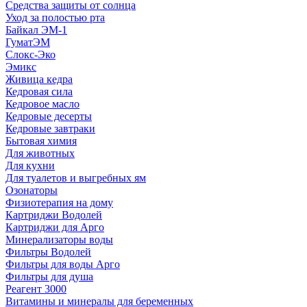
Средства защиты от солнца
Уход за полостью рта
Байкал ЭМ-1
ГуматЭМ
Слокс-Эко
Эмикс
Живица кедра
Кедровая сила
Кедровое масло
Кедровые десерты
Кедровые завтраки
Бытовая химия
Для животных
Для кухни
Для туалетов и выгребных ям
Озонаторы
Физиотерапия на дому
Картриджи Водолей
Картриджи для Арго
Минерализаторы воды
Фильтры Водолей
Фильтры для воды Арго
Фильтры для душа
Реагент 3000
Витамины и минералы для беременных