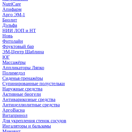
NutriCare
Апифарм
Арго ЭМ-1
Биолит
Дэльфа
НИИ ЛОП и НТ
Новь
Фитолайн
Фруктовый бар
ЭМ-Центр Шаблина
ЮГ
Массажёры
Аппликаторы Ляпко
Полимедэл
Сиденья-тренажёры
Супинированные полустельки
Наружные средства
Активные биогели
Антиварикозные средства
Антицеллюлитные средства
АргоВасна
Витапринол
Для укрепления стенок сосудов
Ингаляторы и бальзамы
Мамавит