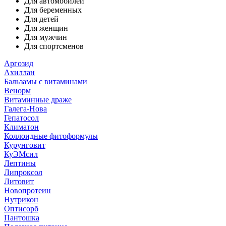
Для автомобилей
Для беременных
Для детей
Для женщин
Для мужчин
Для спортсменов
Аргозид
Ахиллан
Бальзамы с витаминами
Венорм
Витаминные драже
Галега-Нова
Гепатосол
Климатон
Коллоидные фитоформулы
Курунговит
КуЭМсил
Лептины
Липроксол
Литовит
Новопротеин
Нутрикон
Оптисорб
Пантошка