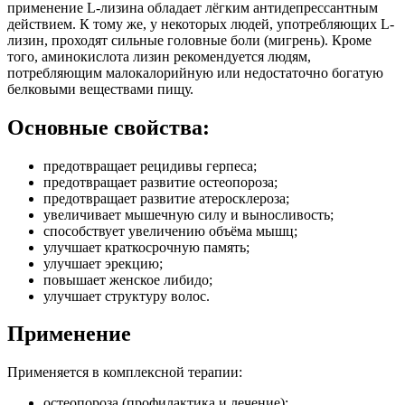
применение L-лизина обладает лёгким антидепрессантным
действием. К тому же, у некоторых людей, употребляющих L-
лизин, проходят сильные головные боли (мигрень). Кроме
того, аминокислота лизин рекомендуется людям,
потребляющим малокалорийную или недостаточно богатую
белковыми веществами пищу.
Основные свойства:
предотвращает рецидивы герпеса;
предотвращает развитие остеопороза;
предотвращает развитие атеросклероза;
увеличивает мышечную силу и выносливость;
способствует увеличению объёма мышц;
улучшает краткосрочную память;
улучшает эрекцию;
повышает женское либидо;
улучшает структуру волос.
Применение
Применяется в комплексной терапии:
остеопороза (профилактика и лечение);