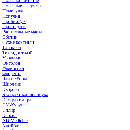
Полезное питание
Полезные сладости
Помогуша
Популин
ПроБиоГум
Простадонт
Растительные масла
Сбитни
Сухие коктейли
Танаксол
Токсидонт-май
Уролизин
Фитолон
Флавигран
Флорента
Чаи и сборы
Ширлайн
Экорсол
Экстракт корня лопуха
Экстракты трав
ЭМ-Курунга
Эплир
Эсобел
AD Medicine
NutriCare