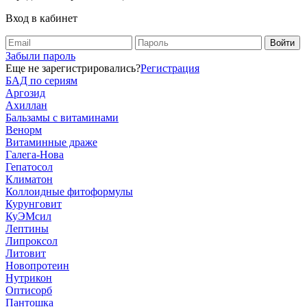
Вход в кабинет
Забыли пароль
Еще не зарегистрировались?
Регистрация
БАД по сериям
Аргозид
Ахиллан
Бальзамы с витаминами
Венорм
Витаминные драже
Галега-Нова
Гепатосол
Климатон
Коллоидные фитоформулы
Курунговит
КуЭМсил
Лептины
Липроксол
Литовит
Новопротеин
Нутрикон
Оптисорб
Пантошка