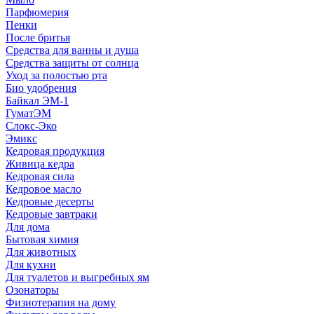
Парфюмерия
Пенки
После бритья
Средства для ванны и душа
Средства защиты от солнца
Уход за полостью рта
Био удобрения
Байкал ЭМ-1
ГуматЭМ
Слокс-Эко
Эмикс
Кедровая продукция
Живица кедра
Кедровая сила
Кедровое масло
Кедровые десерты
Кедровые завтраки
Для дома
Бытовая химия
Для животных
Для кухни
Для туалетов и выгребных ям
Озонаторы
Физиотерапия на дому