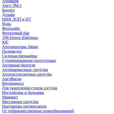
Апифарм
Арго ЭМ-1
Биолит
Дэльфа
НИИ ЛОП и НТ
Новь
Фитолайн
Фруктовый бар
ЭМ-Центр Шаблина
ЮГ
Аппликаторы Ляпко
Полимедэл
Сиденья-тренажёры
Супинированные полустельки
Активные биогели
Антиварикозные средства
Антицеллюлитные средства
АргоВасна
Витапринол
Для укрепления стенок сосудов
Ингаляторы и бальзамы
Мамавит
Массажные средства
Нарушение пигментации
От доброкачественных новообразований