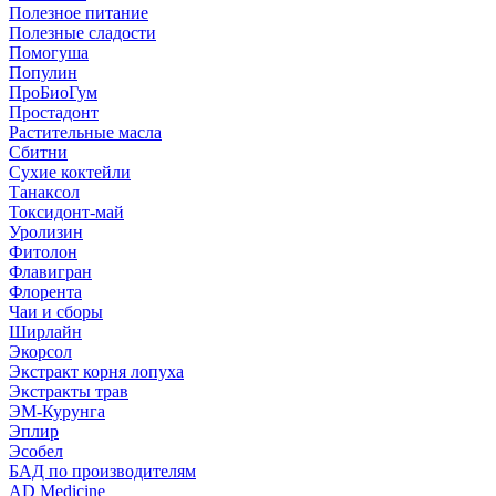
Полезное питание
Полезные сладости
Помогуша
Популин
ПроБиоГум
Простадонт
Растительные масла
Сбитни
Сухие коктейли
Танаксол
Токсидонт-май
Уролизин
Фитолон
Флавигран
Флорента
Чаи и сборы
Ширлайн
Экорсол
Экстракт корня лопуха
Экстракты трав
ЭМ-Курунга
Эплир
Эсобел
БАД по производителям
AD Medicine