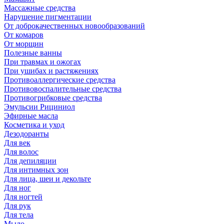
Массажные средства
Нарушение пигментации
От доброкачественных новообразований
От комаров
От морщин
Полезные ванны
При травмах и ожогах
При ушибах и растяжениях
Противоаллергические средства
Противовоспалительные средства
Противогрибковые средства
Эмульсии Рициниол
Эфирные масла
Косметика и уход
Дезодоранты
Для век
Для волос
Для депиляции
Для интимных зон
Для лица, шеи и декольте
Для ног
Для ногтей
Для рук
Для тела
Мыло