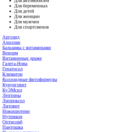
Для автомобилей
Для беременных
Для детей
Для женщин
Для мужчин
Для спортсменов
Аргозид
Ахиллан
Бальзамы с витаминами
Венорм
Витаминные драже
Галега-Нова
Гепатосол
Климатон
Коллоидные фитоформулы
Курунговит
КуЭМсил
Лептины
Липроксол
Литовит
Новопротеин
Нутрикон
Оптисорб
Пантошка