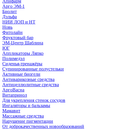
Апифарм
Арго ЭМ-1
Биолит
Дэльфа
НИИ ЛОП и НТ
Новь
Фитолайн
Фруктовый бар
ЭМ-Центр Шаблина
ЮГ
Аппликаторы Ляпко
Полимедэл
Сиденья-тренажёры
Супинированные полустельки
Активные биогели
Антиварикозные средства
Антицеллюлитные средства
АргоВасна
Витапринол
Для укрепления стенок сосудов
Ингаляторы и бальзамы
Мамавит
Массажные средства
Нарушение пигментации
От доброкачественных новообразований