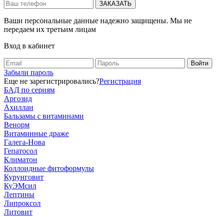
Ваши персональные данные надежно защищены. Мы не
передаем их третьим лицам
Вход в кабинет
Забыли пароль
Еще не зарегистрировались?
Регистрация
БАД по сериям
Аргозид
Ахиллан
Бальзамы с витаминами
Венорм
Витаминные драже
Галега-Нова
Гепатосол
Климатон
Коллоидные фитоформулы
Курунговит
КуЭМсил
Лептины
Липроксол
Литовит