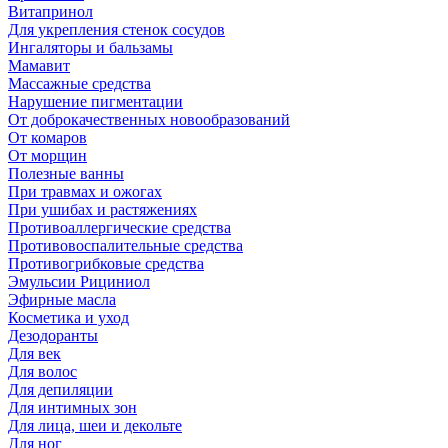
Витапринол
Для укрепления стенок сосудов
Ингаляторы и бальзамы
Мамавит
Массажные средства
Нарушение пигментации
От доброкачественных новообразований
От комаров
От морщин
Полезные ванны
При травмах и ожогах
При ушибах и растяжениях
Противоаллергические средства
Противовоспалительные средства
Противогрибковые средства
Эмульсии Рициниол
Эфирные масла
Косметика и уход
Дезодоранты
Для век
Для волос
Для депиляции
Для интимных зон
Для лица, шеи и декольте
Для ног