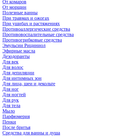
От комаров
От морщин
Полезные ванны
При травмах и ожогах
При ушибах и растяжениях
Противоаллергические средства
Противовоспалительные средства
Противогрибковые средства
Эмульсии Рициниол
Эфирные масла
Дезодоранты
Для век
Для волос
Для депиляции
Для интимных зон
Для лица, шеи и декольте
Для ног
Для ногтей
Для рук
Для тела
Мыло
Парфюмерия
Пенки
После бритья
Средства для ванны и душа