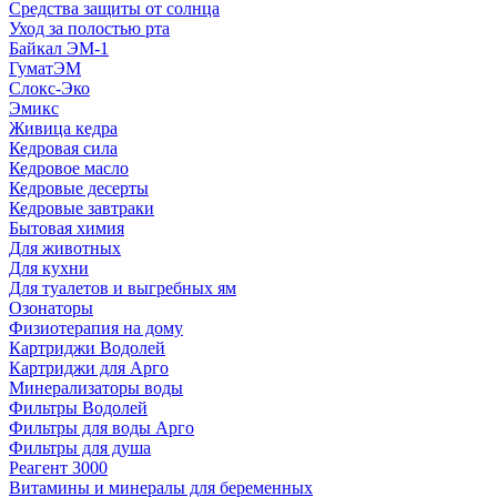
Средства защиты от солнца
Уход за полостью рта
Байкал ЭМ-1
ГуматЭМ
Слокс-Эко
Эмикс
Живица кедра
Кедровая сила
Кедровое масло
Кедровые десерты
Кедровые завтраки
Бытовая химия
Для животных
Для кухни
Для туалетов и выгребных ям
Озонаторы
Физиотерапия на дому
Картриджи Водолей
Картриджи для Арго
Минерализаторы воды
Фильтры Водолей
Фильтры для воды Арго
Фильтры для душа
Реагент 3000
Витамины и минералы для беременных