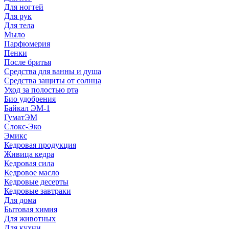
Для ногтей
Для рук
Для тела
Мыло
Парфюмерия
Пенки
После бритья
Средства для ванны и душа
Средства защиты от солнца
Уход за полостью рта
Био удобрения
Байкал ЭМ-1
ГуматЭМ
Слокс-Эко
Эмикс
Кедровая продукция
Живица кедра
Кедровая сила
Кедровое масло
Кедровые десерты
Кедровые завтраки
Для дома
Бытовая химия
Для животных
Для кухни