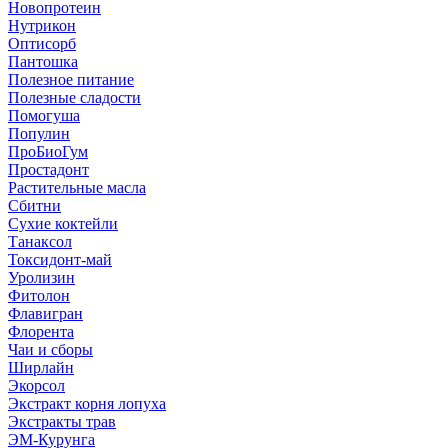
Новопротеин
Нутрикон
Оптисорб
Пантошка
Полезное питание
Полезные сладости
Помогуша
Популин
ПроБиоГум
Простадонт
Растительные масла
Сбитни
Сухие коктейли
Танаксол
Токсидонт-май
Уролизин
Фитолон
Флавигран
Флорента
Чаи и сборы
Ширлайн
Экорсол
Экстракт корня лопуха
Экстракты трав
ЭМ-Курунга