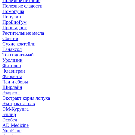
Полезное питание
Полезные сладости
Помогуша
Популин
ПроБиоГум
Простадонт
Растительные масла
Сбитни
Сухие коктейли
Танаксол
Токсидонт-май
Уролизин
Фитолон
Флавигран
Флорента
Чаи и сборы
Ширлайн
Экорсол
Экстракт корня лопуха
Экстракты трав
ЭМ-Курунга
Эплир
Эсобел
AD Medicine
NutriCare