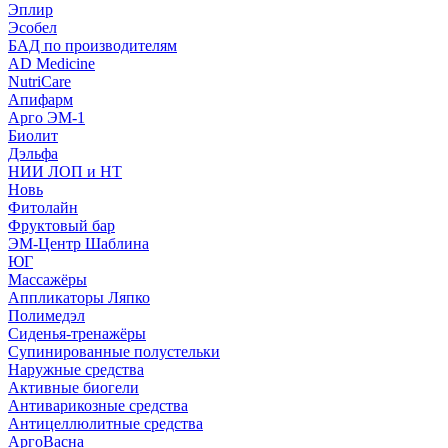
Эплир
Эсобел
БАД по производителям
AD Medicine
NutriCare
Апифарм
Арго ЭМ-1
Биолит
Дэльфа
НИИ ЛОП и НТ
Новь
Фитолайн
Фруктовый бар
ЭМ-Центр Шаблина
ЮГ
Массажёры
Аппликаторы Ляпко
Полимедэл
Сиденья-тренажёры
Супинированные полустельки
Наружные средства
Активные биогели
Антиварикозные средства
Антицеллюлитные средства
АргоВасна