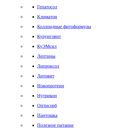
Гепатосол
Климатон
Коллоидные фитоформулы
Курунговит
КуЭМсил
Лептины
Липроксол
Литовит
Новопротеин
Нутрикон
Оптисорб
Пантошка
Полезное питание