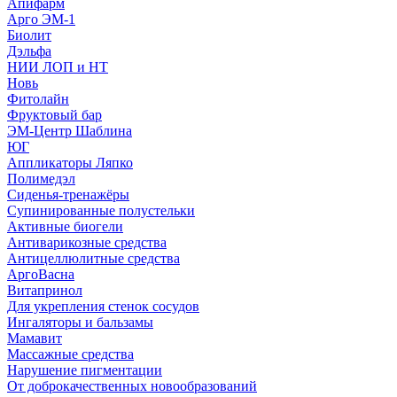
Апифарм
Арго ЭМ-1
Биолит
Дэльфа
НИИ ЛОП и НТ
Новь
Фитолайн
Фруктовый бар
ЭМ-Центр Шаблина
ЮГ
Аппликаторы Ляпко
Полимедэл
Сиденья-тренажёры
Супинированные полустельки
Активные биогели
Антиварикозные средства
Антицеллюлитные средства
АргоВасна
Витапринол
Для укрепления стенок сосудов
Ингаляторы и бальзамы
Мамавит
Массажные средства
Нарушение пигментации
От доброкачественных новообразований