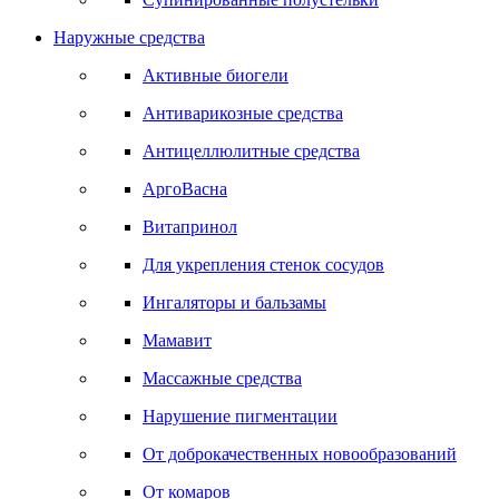
Наружные средства
Активные биогели
Антиварикозные средства
Антицеллюлитные средства
АргоВасна
Витапринол
Для укрепления стенок сосудов
Ингаляторы и бальзамы
Мамавит
Массажные средства
Нарушение пигментации
От доброкачественных новообразований
От комаров