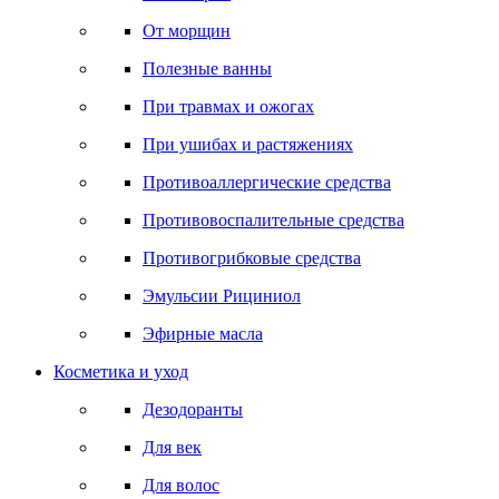
От морщин
Полезные ванны
При травмах и ожогах
При ушибах и растяжениях
Противоаллергические средства
Противовоспалительные средства
Противогрибковые средства
Эмульсии Рициниол
Эфирные масла
Косметика и уход
Дезодоранты
Для век
Для волос