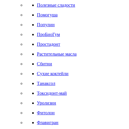
Полезные сладости
Помогуша
Популин
ПроБиоГум
Простадонт
Растительные масла
Сбитни
Сухие коктейли
Танаксол
Токсидонт-май
Уролизин
Фитолон
Флавигран