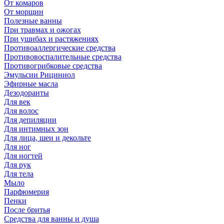
От комаров
От морщин
Полезные ванны
При травмах и ожогах
При ушибах и растяжениях
Противоаллергические средства
Противовоспалительные средства
Противогрибковые средства
Эмульсии Рициниол
Эфирные масла
Дезодоранты
Для век
Для волос
Для депиляции
Для интимных зон
Для лица, шеи и декольте
Для ног
Для ногтей
Для рук
Для тела
Мыло
Парфюмерия
Пенки
После бритья
Средства для ванны и душа