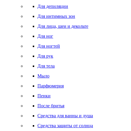
Для депиляции
Для интимных зон
Для лица, шеи и декольте
Для ног
Для ногтей
Для рук
Для тела
Мыло
Парфюмерия
Пенки
После бритья
Средства для ванны и душа
Средства защиты от солнца