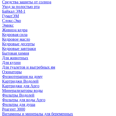
Средства защиты от солнца
Уход за полостью рта
Байкал ЭМ-1
ГуматЭМ
Слокс-Эко
Эмикс
Живица кедра
Кедровая сила
Кедровое масло
Кедровые десерты
Кедровые завтраки
Бытовая химия
Для животных
Для кухни
Для туалетов и выгребных ям
Озонаторы
Физиотерапия на дому
Картриджи Водолей
Картриджи для Арго
Минерализаторы воды
Фильтры Водолей
Фильтры для воды Арго
Фильтры для душа
Реагент 3000
Витамины и минералы для беременных