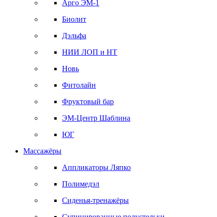
Арго ЭМ-1
Биолит
Дэльфа
НИИ ЛОП и НТ
Новь
Фитолайн
Фруктовый бар
ЭМ-Центр Шаблина
ЮГ
Массажёры
Аппликаторы Ляпко
Полимедэл
Сиденья-тренажёры
Супинированные полустельки