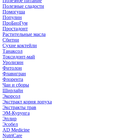
Полезное питание
Полезные сладости
Помогуша
Популин
ПроБиоГум
Простадонт
Растительные масла
Сбитни
Сухие коктейли
Танаксол
Токсидонт-май
Уролизин
Фитолон
Флавигран
Флорента
Чаи и сборы
Ширлайн
Экорсол
Экстракт корня лопуха
Экстракты трав
ЭМ-Курунга
Эплир
Эсобел
AD Medicine
NutriCare