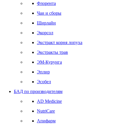
Флорента
Чаи и сборы
Ширлайн
Экорсол
Экстракт корня лопуха
Экстракты трав
ЭМ-Курунга
Эплир
Эсобел
БАД по производителям
AD Medicine
NutriCare
Апифарм