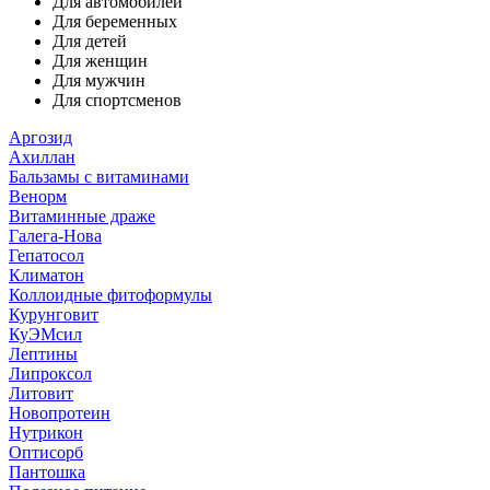
Для автомобилей
Для беременных
Для детей
Для женщин
Для мужчин
Для спортсменов
Аргозид
Ахиллан
Бальзамы с витаминами
Венорм
Витаминные драже
Галега-Нова
Гепатосол
Климатон
Коллоидные фитоформулы
Курунговит
КуЭМсил
Лептины
Липроксол
Литовит
Новопротеин
Нутрикон
Оптисорб
Пантошка