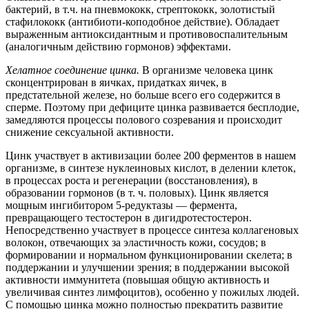
бактерий, в т.ч. на пневмококк, стрептококк, золотистый
стафилококк (антибиоти-коподобное действие). Обладает
выраженным антиоксидантным и противовоспалительным
(аналогичным действию гормонов) эффектами.
Хелатное соединение цинка.
В организме человека цинк
сконцентрирован в яичках, придатках яичек, в
предстательной железе, но больше всего его содержится в
сперме. Поэтому при дефиците цинка развивается бесплодие,
замедляются процессы полового созревания и происходит
снижение сексуальной активности.
Цинк участвует в активизации более 200 ферментов в нашем
организме, в синтезе нуклеиновых кислот, в делении клеток,
в процессах роста и регенерации (восстановления), в
образовании гормонов (в т. ч. половых). Цинк является
мощным ингибитором 5-редуктазы — фермента,
превращающего тестостерон в дигидротестостерон.
Непосредственно участвует в процессе синтеза коллагеновых
волокон, отвечающих за эластичность кожи, сосудов; в
формировании и нормальном функционировании скелета; в
поддержании и улучшении зрения; в поддержании высокой
активности иммунитета (повышая общую активность и
увеличивая синтез лимфоцитов), особенно у пожилых людей.
С помощью цинка можно полностью прекратить развитие