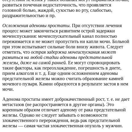
развиться почечная недостаточность, что проявляется
головной болью, жаждой, сухостью во рту, слабостью,
раздражительностью и пр.
Осложнения аденомы простаты.
При отсутствии лечения
процесс может закончиться развитием острой задержки
мочеиспускания: мочеиспускательный канал полностью
пережимается и не может пропустить ни капли мочи. Больной
при этом испытывает сильные боли внизу живота. Следует
отметить, что
острая задержка мочеиспускания может
развиться на любой стадии аденомы предстательной
железы, даже на самой ранней.
Ее могут спровоцировать
такие факторы, как переохлаждение, погрешность в диете,
прием алкоголя и т. д. Еще одним осложнением аденомы
предстательной железы можно считать образование камней
мочевого пузыря. Камни образуются в результате застоя в нем
мочи.
Аденома простаты имеет доброкачественный рост, т. е. не дает
метастазов (не распространяется в другие органы). Это
коренным образом отличает аденому от рака предстательной
железы. Однако не следует забывать о возможности
злокачественного перерождения, ведь рак предстательной
железы — самая частая злокачественная опухоль у мужчин.