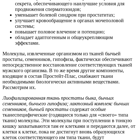
секрета, обеспечивающего наилучшие условия для
продвижения сперматозоидов;
уменьшает болевой синдром при простатитах;
улучшает кровообращение в органах мочеполовой
системы;
повышает половое влечение и потенцию;
обладает адаптогенным и общеукрепляющим
эффектами.
Молекулы, извлеченные организмом из тканей бычьей
простаты, семенников, гипофиза, фактически обеспечивают
непосредственное восстановление соответствующих тканей
мужского организма. В то же время другие компоненты,
входящие в состав Простейт-Плас, снабжают ткани
необходимыми биологически активными веществами.
Рассмотрим их.
Лиофилизированная ткань простаты быка, бычьих
семенников, бычьего гипофиза; лактозный комплекс бычьих
семенников, бычьей простаты
содержат особые
тканеспецифические (годящиеся только для «своего» типа
ткани) молекулы. Эти молекулы при поступлении в тонкую
кишку захватываются там ее клетками и передаются далее, от
клетки к клетке, пока не достигнут вновь образующихся
клеток соответствующего им типа ткани, будут