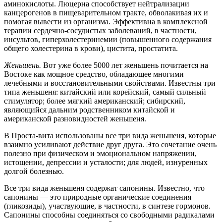
аминокислоты. Люцерна способствует нейтрализации
канцерогенов в пищеварительном тракте, обволакивая их и
помогая вывести из организма. Эффективна в комплексной
терапии сердечно-сосудистых заболеваний, в частности,
инсультов, гиперхолестеринемии (повышенного содержания
общего холестерина в крови), цистита, простатита.
Женьшень.
Вот уже более 5000 лет женьшень почитается на
Востоке как мощное средство, обладающее многими
лечебными и восстановительными свойствами. Известны три
типа женьшеня: китайский или корейский, самый сильный
стимулятор; более мягкий американский; сибирский,
являющийся дальним родственником китайской и
американской разновидностей женьшеня.
В Проста-вита использованы все три вида женьшеня, которые
взаимно усиливают действие друг друга. Это сочетание очень
полезно при физическом и эмоциональном напряжении,
истощении, депрессии и усталости; для людей, изнуренных
долгой болезнью.
Все три вида женьшеня содержат сапонины. Известно, что
сапонины — это природные органические соединения
(гликозиды), участвующие, в частности, в синтезе гормонов.
Сапонины способны соединяться со свободными радикалами