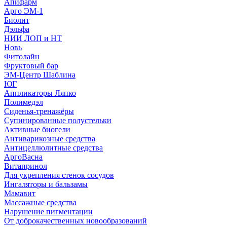
Апифарм
Арго ЭМ-1
Биолит
Дэльфа
НИИ ЛОП и НТ
Новь
Фитолайн
Фруктовый бар
ЭМ-Центр Шаблина
ЮГ
Аппликаторы Ляпко
Полимедэл
Сиденья-тренажёры
Супинированные полустельки
Активные биогели
Антиварикозные средства
Антицеллюлитные средства
АргоВасна
Витапринол
Для укрепления стенок сосудов
Ингаляторы и бальзамы
Мамавит
Массажные средства
Нарушение пигментации
От доброкачественных новообразований