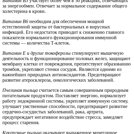
Витамин В3
участвует более чем в 50 реакциях, отвечающих
за энергообмен. Отвечает за нормальное содержание общего
холестерина в крови.
Витамин В6
необходим для обеспечения мощной
естественной защиты от бактериальных и вирусных
инфекций. Его недостаток приводит к снижению главного
показателя нормального функционирования иммунной
системы — количества Т-клеток.
Витамин Е и другие токоферолы
стимулируют мышечную
деятельность и функционирование половых желез, защищают
мембрану клетки от повреждения, препятствуют образованию
тромбов, укрепляют стенки сосудов. Являются одними из
важнейших природных антиоксидантов. Предотвращают
развитие атеросклероза, онкологических заболеваний.
Пчелиная пыльца
считается самым совершенным природным
питательным продуктом. Поставляет энергию, нормализует
работу эндокринной системы, укрепляет иммунную систему,
улучшает умственные способности, предотвращает развитие
сердечно-сосудистых заболеваний, рака, артрита,
предупреждает негативное воздействие стресса, замедляет
процесс старения.
Кукурузные рыльца
оказывают выраженное мочегонное