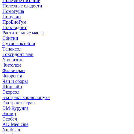
Полезное питание
Полезные сладости
Помогуша
Популин
ПроБиоГум
Простадонт
Растительные масла
Сбитни
Сухие коктейли
Танаксол
Токсидонт-май
Уролизин
Фитолон
Флавигран
Флорента
Чаи и сборы
Ширлайн
Экорсол
Экстракт корня лопуха
Экстракты трав
ЭМ-Курунга
Эплир
Эсобел
AD Medicine
NutriCare