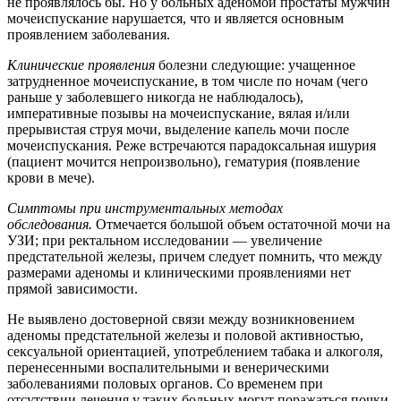
не проявлялось бы. Но у больных аденомой простаты мужчин
мочеиспускание нарушается, что и является основным
проявлением заболевания.
Клинические проявления
болезни следующие: учащенное
затрудненное мочеиспускание, в том числе по ночам (чего
раньше у заболевшего никогда не наблюдалось),
императивные позывы на мочеиспускание, вялая и/или
прерывистая струя мочи, выделение капель мочи после
мочеиспускания. Реже встречаются парадоксальная ишурия
(пациент мочится непроизвольно), гематурия (появление
крови в мече).
Симптомы при инструментальных методах
обследования.
Отмечается большой объем остаточной мочи на
УЗИ; при ректальном исследовании — увеличение
предстательной железы, причем следует помнить, что между
размерами аденомы и клиническими проявлениями нет
прямой зависимости.
Не выявлено достоверной связи между возникновением
аденомы предстательной железы и половой активностью,
сексуальной ориентацией, употреблением табака и алкоголя,
перенесенными воспалительными и венерическими
заболеваниями половых органов. Со временем при
отсутствии лечения у таких больных могут поражаться почки,