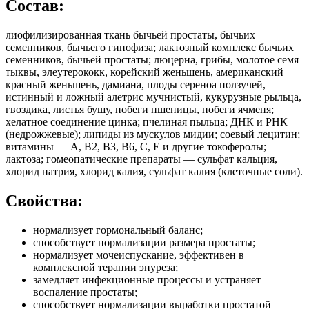
Состав:
лиофилизированная ткань бычьей простаты, бычьих
семенников, бычьего гипофиза; лактозный комплекс бычьих
семенников, бычьей простаты; люцерна, грибы, молотое семя
тыквы, элеутерококк, корейский женьшень, американский
красный женьшень, дамиана, плоды сереноа ползучей,
истинный и ложный алетрис мучнистый, кукурузные рыльца,
гвоздика, листья бушу, побеги пшеницы, побеги ячменя;
хелатное соединение цинка; пчелиная пыльца; ДНК и РНК
(недрожжевые); липиды из мускулов мидии; соевый лецитин;
витамины — А, В2, В3, В6, С, Е и другие токоферолы;
лактоза; гомеопатические препараты — сульфат кальция,
хлорид натрия, хлорид калия, сульфат калия (клеточные соли).
Свойства:
нормализует гормональный баланс;
способствует нормализации размера простаты;
нормализует мочеиспускание, эффективен в
комплексной терапии энуреза;
замедляет инфекционные процессы и устраняет
воспаление простаты;
способствует нормализации выработки простатой