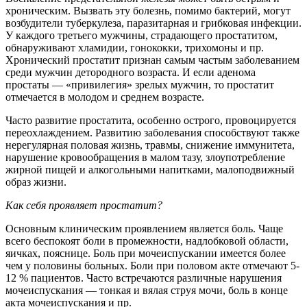
хроническим. Вызвать эту болезнь, помимо бактерий, могут
возбудители туберкулеза, паразитарная и грибковая инфекции.
У каждого третьего мужчины, страдающего простатитом,
обнаруживают хламидии, гонококки, трихомоны и пр.
Хронический простатит признан самым частым заболеванием
среди мужчин детородного возраста. И если аденома
простаты — «привилегия» зрелых мужчин, то простатит
отмечается в молодом и среднем возрасте.
Часто развитие простатита, особенно острого, провоцируется
переохлаждением. Развитию заболевания способствуют также
нерегулярная половая жизнь, травмы, снижение иммунитета,
нарушение кровообращения в малом тазу, злоупотребление
жирной пищей и алкогольными напитками, малоподвижный
образ жизни.
Как себя проявляет простатит?
Основным клиническим проявлением является боль. Чаще
всего беспокоят боли в промежности, надлобковой области,
яичках, пояснице. Боль при мочеиспускании имеется более
чем у половины больных. Боли при половом акте отмечают 5-
12 % пациентов. Часто встречаются различные нарушения
мочеиспускания — тонкая и вялая струя мочи, боль в конце
акта мочеиспускания и пр.