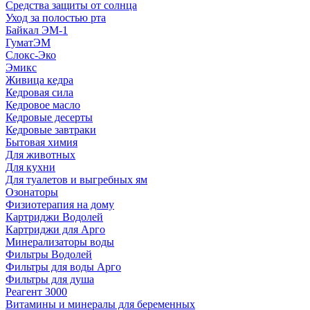
Средства защиты от солнца
Уход за полостью рта
Байкал ЭМ-1
ГуматЭМ
Слокс-Эко
Эмикс
Живица кедра
Кедровая сила
Кедровое масло
Кедровые десерты
Кедровые завтраки
Бытовая химия
Для животных
Для кухни
Для туалетов и выгребных ям
Озонаторы
Физиотерапия на дому
Картриджи Водолей
Картриджи для Арго
Минерализаторы воды
Фильтры Водолей
Фильтры для воды Арго
Фильтры для душа
Реагент 3000
Витамины и минералы для беременных