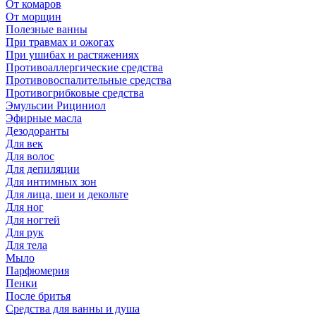
От комаров
От морщин
Полезные ванны
При травмах и ожогах
При ушибах и растяжениях
Противоаллергические средства
Противовоспалительные средства
Противогрибковые средства
Эмульсии Рициниол
Эфирные масла
Дезодоранты
Для век
Для волос
Для депиляции
Для интимных зон
Для лица, шеи и декольте
Для ног
Для ногтей
Для рук
Для тела
Мыло
Парфюмерия
Пенки
После бритья
Средства для ванны и душа