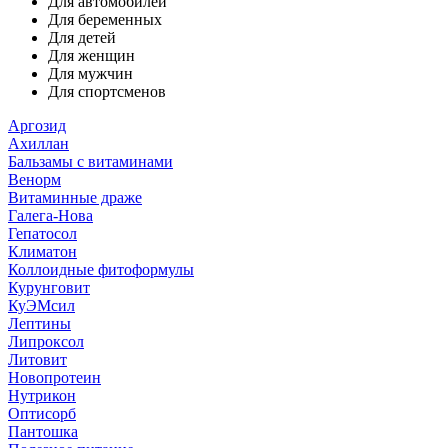
Для автомобилей
Для беременных
Для детей
Для женщин
Для мужчин
Для спортсменов
Аргозид
Ахиллан
Бальзамы с витаминами
Венорм
Витаминные драже
Галега-Нова
Гепатосол
Климатон
Коллоидные фитоформулы
Курунговит
КуЭМсил
Лептины
Липроксол
Литовит
Новопротеин
Нутрикон
Оптисорб
Пантошка