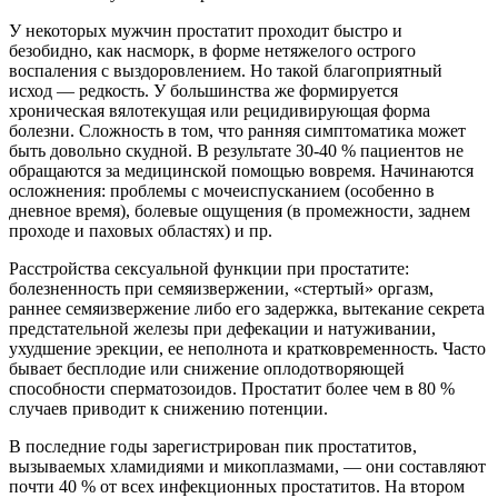
У некоторых мужчин простатит проходит быстро и
безобидно, как насморк, в форме нетяжелого острого
воспаления с выздоровлением. Но такой благоприятный
исход — редкость. У большинства же формируется
хроническая вялотекущая или рецидивирующая форма
болезни. Сложность в том, что ранняя симптоматика может
быть довольно скудной. В результате 30-40 % пациентов не
обращаются за медицинской помощью вовремя. Начинаются
осложнения: проблемы с мочеиспусканием (особенно в
дневное время), болевые ощущения (в промежности, заднем
проходе и паховых областях) и пр.
Расстройства сексуальной функции при простатите:
болезненность при семяизвержении, «стертый» оргазм,
раннее семяизвержение либо его задержка, вытекание секрета
предстательной железы при дефекации и натуживании,
ухудшение эрекции, ее неполнота и кратковременность. Часто
бывает бесплодие или снижение оплодотворяющей
способности сперматозоидов. Простатит более чем в 80 %
случаев приводит к снижению потенции.
В последние годы зарегистрирован пик простатитов,
вызываемых хламидиями и микоплазмами, — они составляют
почти 40 % от всех инфекционных простатитов. На втором