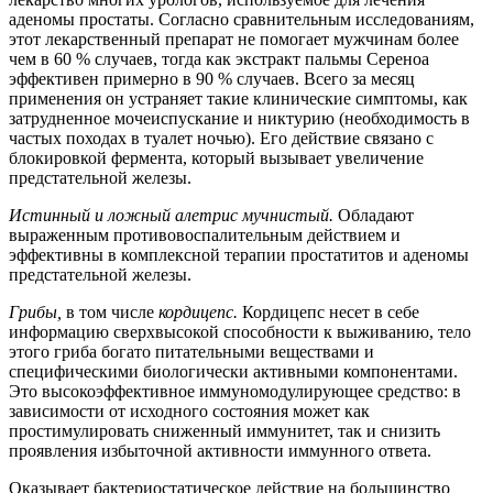
аденомы простаты. Согласно сравнительным исследованиям,
этот лекарственный препарат не помогает мужчинам более
чем в 60 % случаев, тогда как экстракт пальмы Сереноа
эффективен примерно в 90 % случаев. Всего за месяц
применения он устраняет такие клинические симптомы, как
затрудненное мочеиспускание и никтурию (необходимость в
частых походах в туалет ночью). Его действие связано с
блокировкой фермента, который вызывает увеличение
предстательной железы.
Истинный и ложный алетрис мучнистый.
Обладают
выраженным противовоспалительным действием и
эффективны в комплексной терапии простатитов и аденомы
предстательной железы.
Грибы,
в том числе
кордицепс.
Кордицепс несет в себе
информацию сверхвысокой способности к выживанию, тело
этого гриба богато питательными веществами и
специфическими биологически активными компонентами.
Это высокоэффективное иммуномодулирующее средство: в
зависимости от исходного состояния может как
простимулировать сниженный иммунитет, так и снизить
проявления избыточной активности иммунного ответа.
Оказывает бактериостатическое действие на большинство