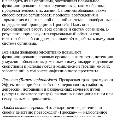
и выводить их из организма, обеспечивая нормальное
функционирование клеток и увеличивая, таким образом,
продолжительность их жизни. Сапонины обладают также
способностью регулировать процессы возбуждения и
торможения в центральной нервной системе, а подобранные в
определенной пропорции в Простейт-Плас, они
гармонизируют работу всех органов и систем организма. В
результате нормализуются гормональный обмен и сон,
исчезает болевой синдром, начинает чётко работать иммунная
система организма.
Все виды женьшеня эффективно повышают
функционирование половых органов, в частности, потенцию
у мужчин, обладают выраженными иммунокорригирующими
свойствами и используются в комплексной терапии многих
заболеваний, в том числе инфекционного простатита.
Дамиана (Turnera aphrodisiace).
Прекрасная трава для мужчин.
Эффективна при беспокойствах, нервозности, слабости,
депрессии, истощении и раздражениях мочевых путей
(уретры и мочевого пузыря), вызванных эмоциональным или
сексуальным напряжением.
Плоды пальмы сереноа.
Это лекарственное растение по
своему действию превосходит «Проскар» — излюбленное
лекарство многих урологов, используемое для лечения