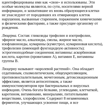
идентифицированы ими как «свои» и использованы. Эти
особые молекулы являются, по сути, носителями верной
информации, и захватившие их вновь образующиеся клетки
не унаследуют от породивших их отмирающих клеток
нарушения, вызванные старением, поражением химическими
и физическими факторами, а также присущие организму от
рождения.
Люцерна.
Состав: гликозиды трифолин и изотрифолин,
эфирное масло, алкалоиды, смолы, жирное масло,
изофлавоноиды, кумарины (куместрол, кумариновая кислота),
трифолизин (имеющий фунгицидную активность);
эстрогеноподобные соединения; витамины: аскорбиновая
кислота, каротин (провитамин А), витамин Е, витамины
группы В.
Люцерну называют «королевой растений». Она обладает
седативным, спазмолитическим, общеукрепляющим,
противовоспалительным, мочегонным, детоксикационным
эффектами, является антисептиком, а также
иммуностимулятором при бактериальных и вирусных
инфекциях. Очень богата белками, углеводами, клетчаткой,
каротином, витаминами, минералами, питательными
веществами, хлорофиллом. Содержит 8 незаменимых
ферментов, улучшающих усвоение пищи, и все