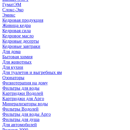
ГуматЭМ
Слокс-Эко
Эмикс
Кедровая продукция
Живица кедра
Кедровая сила
Кедровое масло
Кедровые десерты
Кедровые завтраки
Для дома
Бытовая химия
Для животных
Для кухни
Для туалетов и выгребных ям
Озонаторы
Физиотерапия на дому
Фильтры для воды
Картриджи Водолей
Картриджи для Арго
Минерализаторы воды
Фильтры Водолей
Фильтры для воды Арго
Фильтры для душа
Для автомобилей
Реагент 3000