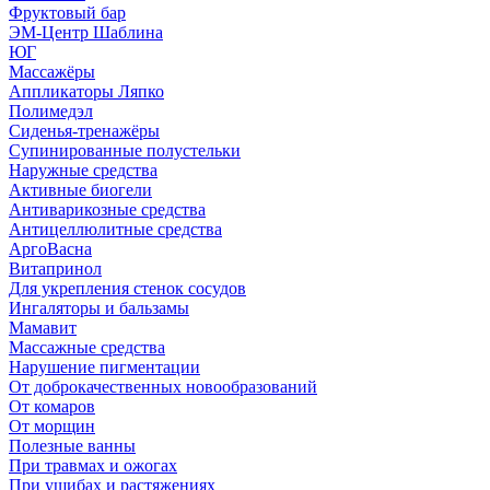
Фруктовый бар
ЭМ-Центр Шаблина
ЮГ
Массажёры
Аппликаторы Ляпко
Полимедэл
Сиденья-тренажёры
Супинированные полустельки
Наружные средства
Активные биогели
Антиварикозные средства
Антицеллюлитные средства
АргоВасна
Витапринол
Для укрепления стенок сосудов
Ингаляторы и бальзамы
Мамавит
Массажные средства
Нарушение пигментации
От доброкачественных новообразований
От комаров
От морщин
Полезные ванны
При травмах и ожогах
При ушибах и растяжениях