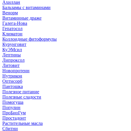
Ахиллан
Бальзамы с витаминами
Венорм
Витаминные драже
Галега-Нова
Гепатосол
Климатон
Коллоидные фитоформулы
Курунговит
КуЭМсил
Лептины
Липроксол
Литовит
Новопротеин
Нутрикон
Оптисорб
Пантошка
Полезное питание
Полезные сладости
Помогуша
Популин
ПроБиоГум
Простадонт
Растительные масла
Сбитни