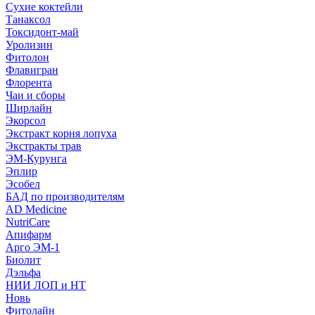
Сухие коктейли
Танаксол
Токсидонт-май
Уролизин
Фитолон
Флавигран
Флорента
Чаи и сборы
Ширлайн
Экорсол
Экстракт корня лопуха
Экстракты трав
ЭМ-Курунга
Эплир
Эсобел
БАД по производителям
AD Medicine
NutriCare
Апифарм
Арго ЭМ-1
Биолит
Дэльфа
НИИ ЛОП и НТ
Новь
Фитолайн