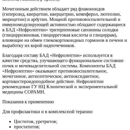
Мочегонным действием обладает ряд флавоноидов
(гиперозид, кверцетин, кверцитрин, кемпферол, лютеолин,
мирицетин) и арбутин. Мощной противовоспалительной и
иммуномодулирующей активностью обладают содержащиеся
в БАД «Нефролептин» тритерпеновые сапонины солодки
(глицирризиновая, глицирретовая кислоты и глициррам),
влияющие на обмен глюкокортикоидных гормонов в печени и
выработку их корой надпочечников.
Благодаря составу БАД «Нефролептин» используется в
качестве средства, улучшающего функциональное состояние
почек и мочевыделительной системы. Компоненты БАД
«Нефролептин» оказывают противовоспалительное,
мочегонное, антисептическое, антиоксидантное,
кортикостероидоподобное действие. Нефролептин
рекомендован ГУ НЦ Клинической и экспериментальной
медицины СОРАМН.
Показания к применению
Для профилактики и в комплексной терапии:
Циститов, уретритов;
простатитов;