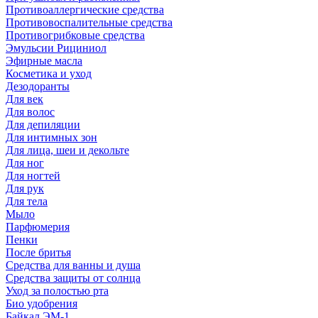
Противоаллергические средства
Противовоспалительные средства
Противогрибковые средства
Эмульсии Рициниол
Эфирные масла
Косметика и уход
Дезодоранты
Для век
Для волос
Для депиляции
Для интимных зон
Для лица, шеи и декольте
Для ног
Для ногтей
Для рук
Для тела
Мыло
Парфюмерия
Пенки
После бритья
Средства для ванны и душа
Средства защиты от солнца
Уход за полостью рта
Био удобрения
Байкал ЭМ-1