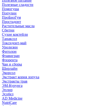
Полезное питание
Полезные сладости
Помогуша
Популин
ПроБиоГум
Простадонт
Растительные масла
Сбитни
Сухие коктейли
Танаксол
Токсидонт-май
Уролизин
Фитолон
Флавигран
Флорента
Чаи и сборы
Ширлайн
Экорсол
Экстракт корня лопуха
Экстракты трав
ЭМ-Курунга
Эплир
Эсобел
AD Medicine
NutriCare