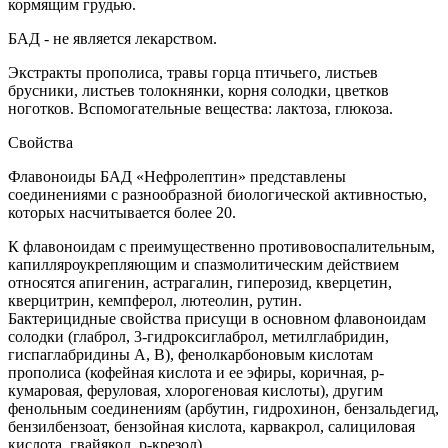
кормящим грудью.
БАД - не является лекарством.
Экстракты прополиса, травы горца птичьего, листьев
брусники, листьев толокнянки, корня солодки, цветков
ноготков. Вспомогательные вещества: лактоза, глюкоза.
Свойства
Флавоноиды БАД «Нефролептин» представлены
соединениями с разнообразной биологической активностью,
которых насчитывается более 20.
К флавоноидам с преимущественно противовоспалительным,
капилляроукрепляющим и спазмолитическим действием
относятся апигенин, астрагалин, гиперозид, кверцетин,
кверцитрин, кемпферол, лютеолин, рутин.
Бактерицидные свойства присущи в основном флавоноидам
солодки (глаброл, 3-гидроксиглаброл, метилглабридин,
гиспаглабридины А, В), фенолкарбоновым кислотам
прополиса (кофейная кислота и ее эфиры, коричная, р-
кумаровая, феруловая, хлорогеновая кислоты), другим
фенольным соединениям (арбутин, гидрохинон, бензальдегид,
бензилбензоат, бензойная кислота, карвакрол, салициловая
кислота, гвайякол, р-крезол).