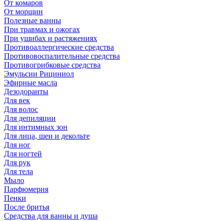
От комаров
От морщин
Полезные ванны
При травмах и ожогах
При ушибах и растяжениях
Противоаллергические средства
Противовоспалительные средства
Противогрибковые средства
Эмульсии Рициниол
Эфирные масла
Дезодоранты
Для век
Для волос
Для депиляции
Для интимных зон
Для лица, шеи и декольте
Для ног
Для ногтей
Для рук
Для тела
Мыло
Парфюмерия
Пенки
После бритья
Средства для ванны и душа