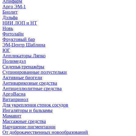
Апифарм
Арго ЭМ-1
Биолит
Дэльфа
НИИ ЛОП и НТ
Новь
Фитолайн
Фруктовый бар
ЭМ-Центр Шаблина
ЮГ
Аппликаторы Ляпко
Полимедэл
Сиденья-тренажёры
Супинированные полустельки
Активные биогели
Антиварикозные средства
Антицеллюлитные средства
АргоВасна
Витапринол
Для укрепления стенок сосудов
Ингаляторы и бальзамы
Мамавит
Массажные средства
Нарушение пигментации
От доброкачественных новообразований