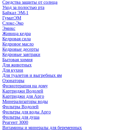
Средства защиты от солнца
Уход за полостью рта
Байкал ЭМ-1
ГуматЭМ
Слокс-Эко
Эмикс
Живица кедра
Кедровая сила
Кедровое масло
Кедровые десерты
Кедровые завтраки
Бытовая химия
Для животных
Для кухни
Для туалетов и выгребных ям
Озонаторы
Физиотерапия на дому
Картриджи Водолей
Картриджи для Арго
Минерализаторы воды
Фильтры Водолей
Фильтры для воды Арго
Фильтры для душа
Реагент 3000
Витамины и минералы для беременных