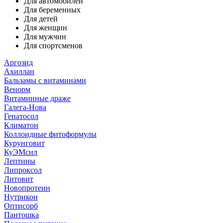
Для автомобилей
Для беременных
Для детей
Для женщин
Для мужчин
Для спортсменов
Аргозид
Ахиллан
Бальзамы с витаминами
Венорм
Витаминные драже
Галега-Нова
Гепатосол
Климатон
Коллоидные фитоформулы
Курунговит
КуЭМсил
Лептины
Липроксол
Литовит
Новопротеин
Нутрикон
Оптисорб
Пантошка