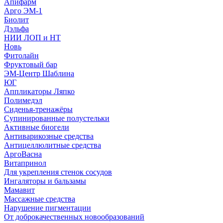
Апифарм
Арго ЭМ-1
Биолит
Дэльфа
НИИ ЛОП и НТ
Новь
Фитолайн
Фруктовый бар
ЭМ-Центр Шаблина
ЮГ
Аппликаторы Ляпко
Полимедэл
Сиденья-тренажёры
Супинированные полустельки
Активные биогели
Антиварикозные средства
Антицеллюлитные средства
АргоВасна
Витапринол
Для укрепления стенок сосудов
Ингаляторы и бальзамы
Мамавит
Массажные средства
Нарушение пигментации
От доброкачественных новообразований