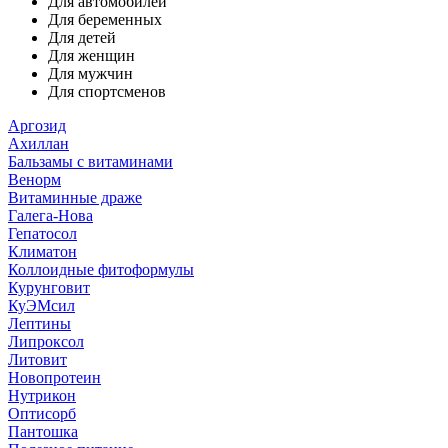
Для автомобилей
Для беременных
Для детей
Для женщин
Для мужчин
Для спортсменов
Аргозид
Ахиллан
Бальзамы с витаминами
Венорм
Витаминные драже
Галега-Нова
Гепатосол
Климатон
Коллоидные фитоформулы
Курунговит
КуЭМсил
Лептины
Липроксол
Литовит
Новопротеин
Нутрикон
Оптисорб
Пантошка