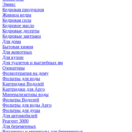
Эмикс
Кедровая продукция
Живица кедра
Кедровая сила
Кедровое масло
Кедровые десерты
Кедровые завтраки
Для дома
Бытовая химия
Для животных
Для кухни
Для туалетов и выгребных ям
Озонаторы
Физиотерапия на дому
Фильтры для воды
Картриджи Водолей
Картриджи для Арго
Минерализаторы воды
Фильтры Водолей
Фильтры для воды Арго
Фильтры для душа
Для автомобилей
Реагент 3000
Для беременных
Витамины и минералы для беременных