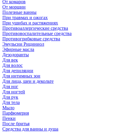
От комаров
От морщин
Полезные ванны
При травмах и ожогах
При ушибах и растяжениях
Противоаллергические средства
Противовоспалительные средства
Противогрибковые средства
Эмульсии Рициниол
Эфирные масла
Дезодоранты
Для век
Для волос
Для депиляции
Для интимных зон
Для лица, шеи и декольте
Для ног
Для ногтей
Для рук
Для тела
Мыло
Парфюмерия
Пенки
После бритья
Средства для ванны и душа