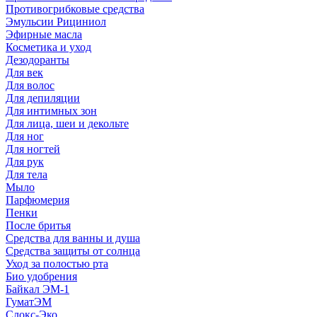
Противогрибковые средства
Эмульсии Рициниол
Эфирные масла
Косметика и уход
Дезодоранты
Для век
Для волос
Для депиляции
Для интимных зон
Для лица, шеи и декольте
Для ног
Для ногтей
Для рук
Для тела
Мыло
Парфюмерия
Пенки
После бритья
Средства для ванны и душа
Средства защиты от солнца
Уход за полостью рта
Био удобрения
Байкал ЭМ-1
ГуматЭМ
Слокс-Эко