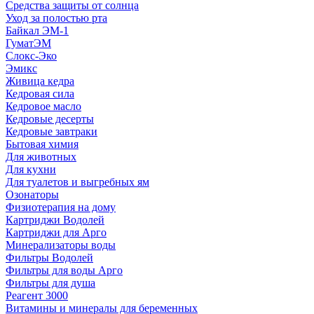
Средства защиты от солнца
Уход за полостью рта
Байкал ЭМ-1
ГуматЭМ
Слокс-Эко
Эмикс
Живица кедра
Кедровая сила
Кедровое масло
Кедровые десерты
Кедровые завтраки
Бытовая химия
Для животных
Для кухни
Для туалетов и выгребных ям
Озонаторы
Физиотерапия на дому
Картриджи Водолей
Картриджи для Арго
Минерализаторы воды
Фильтры Водолей
Фильтры для воды Арго
Фильтры для душа
Реагент 3000
Витамины и минералы для беременных