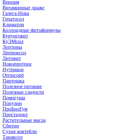
Венорм
Витаминные драже
Галега-Нова
Гепатосол
Климатон
Коллоидные фитоформулы
Курунговит
КуЭМсил
Лептины
Липроксол
Литовит
Новопротеин
Нутрикон
Оптисорб
Пантошка
Полезное питание
Полезные сладости
Помогуша
Популин
ПроБиоГум
Простадонт
Растительные масла
Сбитни
Сухие коктейли
Танаксол