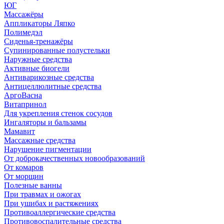
ЮГ
Массажёры
Аппликаторы Ляпко
Полимедэл
Сиденья-тренажёры
Супинированные полустельки
Наружные средства
Активные биогели
Антиварикозные средства
Антицеллюлитные средства
АргоВасна
Витапринол
Для укрепления стенок сосудов
Ингаляторы и бальзамы
Мамавит
Массажные средства
Нарушение пигментации
От доброкачественных новообразований
От комаров
От морщин
Полезные ванны
При травмах и ожогах
При ушибах и растяжениях
Противоаллергические средства
Противовоспалительные средства