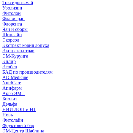
Токсидонт-май
Уролизин
Фитолон
Флавигран
Флорента
Чаи и сборы
Ширлайн
Экорсол
Экстракт корня лопуха
Экстракты трав
ЭМ-Курунга
Эплир
Эсобел
БАД по производителям
AD Medicine
NutriCare
Апифарм
Арго ЭМ-1
Биолит
Дэльфа
НИИ ЛОП и НТ
Новь
Фитолайн
Фруктовый бар
ЭМ-Центр Шаблина