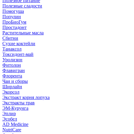
Полезное питание
Полезные сладости
Помогуша
Популин
ПроБиоГум
Простадонт
Растительные масла
Сбитни
Сухие коктейли
Танаксол
Токсидонт-май
Уролизин
Фитолон
Флавигран
Флорента
Чаи и сборы
Ширлайн
Экорсол
Экстракт корня лопуха
Экстракты трав
ЭМ-Курунга
Эплир
Эсобел
AD Medicine
NutriCare