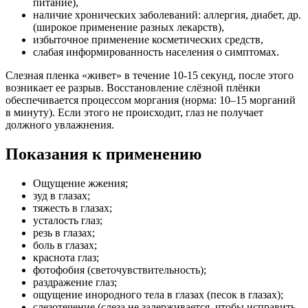
питание),
наличие хронических заболеваний: аллергия, диабет, др.
(широкое применение разных лекарств),
избыточное применение косметических средств,
слабая информированность населения о симптомах.
Слезная пленка «живет» в течение 10-15 секунд, после этого
возникает ее разрыв. Восстановление слёзной плёнки
обеспечивается процессом моргания (норма: 10–15 морганий
в минуту). Если этого не происходит, глаз не получает
должного увлажнения.
Показания к применению
Ощущение жжения;
зуд в глазах;
тяжесть в глазах;
усталость глаз;
резь в глазах;
боль в глазах;
краснота глаз;
фотофобия (светочувствительность);
раздражение глаз;
ощущение инородного тела в глазах (песок в глазах);
слезотечение (слеза не задерживается, чтобы исправить