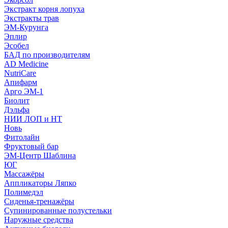
Экстракт корня лопуха
Экстракты трав
ЭМ-Курунга
Эплир
Эсобел
БАД по производителям
AD Medicine
NutriCare
Апифарм
Арго ЭМ-1
Биолит
Дэльфа
НИИ ЛОП и НТ
Новь
Фитолайн
Фруктовый бар
ЭМ-Центр Шаблина
ЮГ
Массажёры
Аппликаторы Ляпко
Полимедэл
Сиденья-тренажёры
Супинированные полустельки
Наружные средства