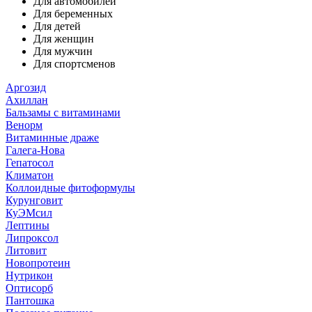
Для автомобилей
Для беременных
Для детей
Для женщин
Для мужчин
Для спортсменов
Аргозид
Ахиллан
Бальзамы с витаминами
Венорм
Витаминные драже
Галега-Нова
Гепатосол
Климатон
Коллоидные фитоформулы
Курунговит
КуЭМсил
Лептины
Липроксол
Литовит
Новопротеин
Нутрикон
Оптисорб
Пантошка