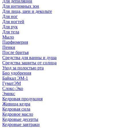
Для депиляции
Для интимных зон
Для лица, шеи и декольте
Для ног
Для ногтей
Для рук
Для тела
Мыло
Парфюмерия
Пенки
После бритья
Средства для ванны и душа
Средства защиты от солнца
Уход за полостью рта
Био удобрения
Байкал ЭМ-1
ГуматЭМ
Слокс-Эко
Эмикс
Кедровая продукция
Живица кедра
Кедровая сила
Кедровое масло
Кедровые десерты
Кедровые завтраки