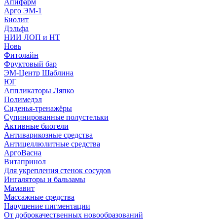
Апифарм
Арго ЭМ-1
Биолит
Дэльфа
НИИ ЛОП и НТ
Новь
Фитолайн
Фруктовый бар
ЭМ-Центр Шаблина
ЮГ
Аппликаторы Ляпко
Полимедэл
Сиденья-тренажёры
Супинированные полустельки
Активные биогели
Антиварикозные средства
Антицеллюлитные средства
АргоВасна
Витапринол
Для укрепления стенок сосудов
Ингаляторы и бальзамы
Мамавит
Массажные средства
Нарушение пигментации
От доброкачественных новообразований