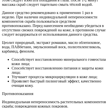
этом следует избегать попадания в глаза. После 1-2 минут
массажа скраб следует тщательно смыть тёплой водой.
Данное средство рекомендовано к применению 1 раз в
неделю. При наличии индивидуальной непереносимости
компонентов скраба пользоваться средством
противопоказано. Перед нанесением необходимо убедиться в
отсутствии свежих повреждений на коже, в противном случае
следует воздержаться от использования данного средства.
Цеолит природный, экстракт ромашки, масло облепиховое,
вода, ПАВбетаин, эмульсионный воск, полиэтиленгликоль,
карбамид, фенохем.
Способствует восстановлению минерального гомеостаза
кожи лица;
Способствует восстановлению питания и защиты кожи
лица;
Улучшает процессы микроциркуляции в коже лица;
Проявляет быстрый пилинговый эффект, качественно
очищая кожу.
Противопоказания
Индивидуальная непереносимость растительных компонентов
скраба; повреждения кожных покровов.