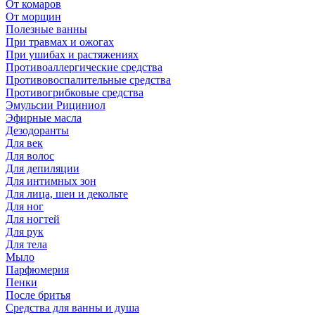
От комаров
От морщин
Полезные ванны
При травмах и ожогах
При ушибах и растяжениях
Противоаллергические средства
Противовоспалительные средства
Противогрибковые средства
Эмульсии Рициниол
Эфирные масла
Дезодоранты
Для век
Для волос
Для депиляции
Для интимных зон
Для лица, шеи и декольте
Для ног
Для ногтей
Для рук
Для тела
Мыло
Парфюмерия
Пенки
После бритья
Средства для ванны и душа