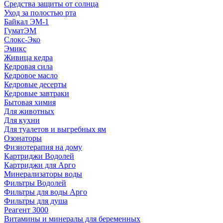
Средства защиты от солнца
Уход за полостью рта
Байкал ЭМ-1
ГуматЭМ
Слокс-Эко
Эмикс
Живица кедра
Кедровая сила
Кедровое масло
Кедровые десерты
Кедровые завтраки
Бытовая химия
Для животных
Для кухни
Для туалетов и выгребных ям
Озонаторы
Физиотерапия на дому
Картриджи Водолей
Картриджи для Арго
Минерализаторы воды
Фильтры Водолей
Фильтры для воды Арго
Фильтры для душа
Реагент 3000
Витамины и минералы для беременных