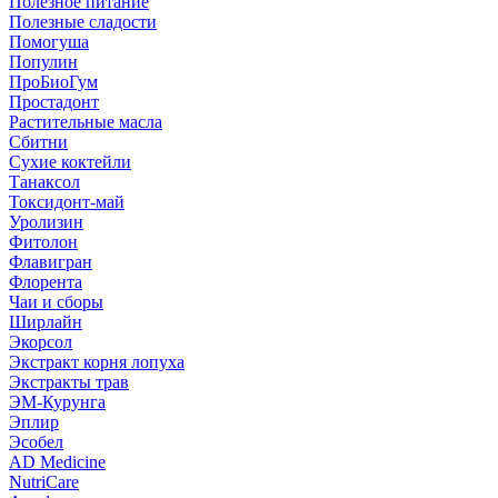
Полезное питание
Полезные сладости
Помогуша
Популин
ПроБиоГум
Простадонт
Растительные масла
Сбитни
Сухие коктейли
Танаксол
Токсидонт-май
Уролизин
Фитолон
Флавигран
Флорента
Чаи и сборы
Ширлайн
Экорсол
Экстракт корня лопуха
Экстракты трав
ЭМ-Курунга
Эплир
Эсобел
AD Medicine
NutriCare