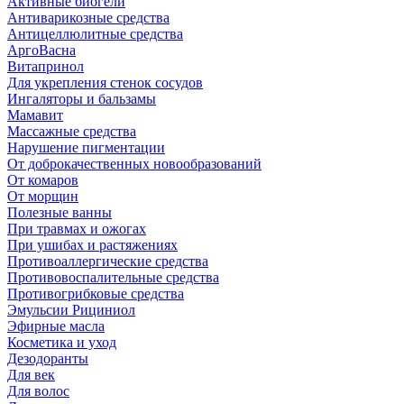
Активные биогели
Антиварикозные средства
Антицеллюлитные средства
АргоВасна
Витапринол
Для укрепления стенок сосудов
Ингаляторы и бальзамы
Мамавит
Массажные средства
Нарушение пигментации
От доброкачественных новообразований
От комаров
От морщин
Полезные ванны
При травмах и ожогах
При ушибах и растяжениях
Противоаллергические средства
Противовоспалительные средства
Противогрибковые средства
Эмульсии Рициниол
Эфирные масла
Косметика и уход
Дезодоранты
Для век
Для волос