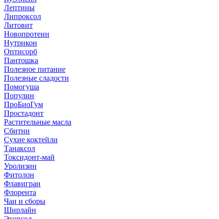
Лептины
Липроксол
Литовит
Новопротеин
Нутрикон
Оптисорб
Пантошка
Полезное питание
Полезные сладости
Помогуша
Популин
ПроБиоГум
Простадонт
Растительные масла
Сбитни
Сухие коктейли
Танаксол
Токсидонт-май
Уролизин
Фитолон
Флавигран
Флорента
Чаи и сборы
Ширлайн
Экорсол