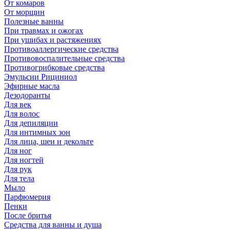
От комаров
От морщин
Полезные ванны
При травмах и ожогах
При ушибах и растяжениях
Противоаллергические средства
Противовоспалительные средства
Противогрибковые средства
Эмульсии Рициниол
Эфирные масла
Дезодоранты
Для век
Для волос
Для депиляции
Для интимных зон
Для лица, шеи и декольте
Для ног
Для ногтей
Для рук
Для тела
Мыло
Парфюмерия
Пенки
После бритья
Средства для ванны и душа