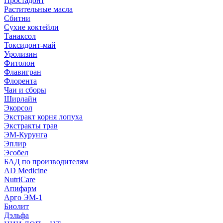
Простадонт
Растительные масла
Сбитни
Сухие коктейли
Танаксол
Токсидонт-май
Уролизин
Фитолон
Флавигран
Флорента
Чаи и сборы
Ширлайн
Экорсол
Экстракт корня лопуха
Экстракты трав
ЭМ-Курунга
Эплир
Эсобел
БАД по производителям
AD Medicine
NutriCare
Апифарм
Арго ЭМ-1
Биолит
Дэльфа