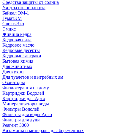
Средства защиты от солнца
Уход за полостью рта
Байкал ЭМ-1
ГуматЭМ
Слокс-Эко
Эмикс
Живица кедра
Кедровая сила
Кедровое масло
Кедровые десерты
Кедровые завтраки
Бытовая химия
Для животных
Для кухни
Для туалетов и выгребных ям
Озонаторы
Физиотерапия на дому
Картриджи Водолей
Картриджи для Арго
Минерализаторы воды
Фильтры Водолей
Фильтры для воды Арго
Фильтры для душа
Реагент 3000
Витамины и минералы для беременных