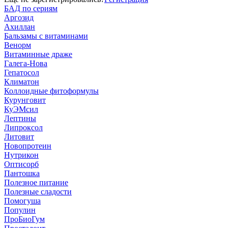
БАД по сериям
Аргозид
Ахиллан
Бальзамы с витаминами
Венорм
Витаминные драже
Галега-Нова
Гепатосол
Климатон
Коллоидные фитоформулы
Курунговит
КуЭМсил
Лептины
Липроксол
Литовит
Новопротеин
Нутрикон
Оптисорб
Пантошка
Полезное питание
Полезные сладости
Помогуша
Популин
ПроБиоГум