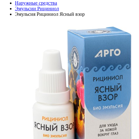
Наружные средства
Эмульсии Рициниол
Эмульсия Рициниол Ясный взор