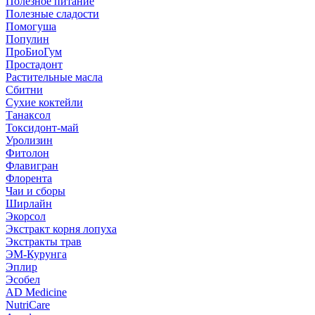
Полезное питание
Полезные сладости
Помогуша
Популин
ПроБиоГум
Простадонт
Растительные масла
Сбитни
Сухие коктейли
Танаксол
Токсидонт-май
Уролизин
Фитолон
Флавигран
Флорента
Чаи и сборы
Ширлайн
Экорсол
Экстракт корня лопуха
Экстракты трав
ЭМ-Курунга
Эплир
Эсобел
AD Medicine
NutriCare