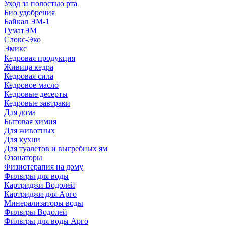
Уход за полостью рта
Био удобрения
Байкал ЭМ-1
ГуматЭМ
Слокс-Эко
Эмикс
Кедровая продукция
Живица кедра
Кедровая сила
Кедровое масло
Кедровые десерты
Кедровые завтраки
Для дома
Бытовая химия
Для животных
Для кухни
Для туалетов и выгребных ям
Озонаторы
Физиотерапия на дому
Фильтры для воды
Картриджи Водолей
Картриджи для Арго
Минерализаторы воды
Фильтры Водолей
Фильтры для воды Арго