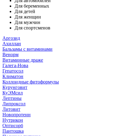
Для автомобилей
Для беременных
Для детей
Для женщин
Для мужчин
Для спортсменов
Аргозид
Ахиллан
Бальзамы с витаминами
Венорм
Витаминные драже
Галега-Нова
Гепатосол
Климатон
Коллоидные фитоформулы
Курунговит
КуЭМсил
Лептины
Липроксол
Литовит
Новопротеин
Нутрикон
Оптисорб
Пантошка