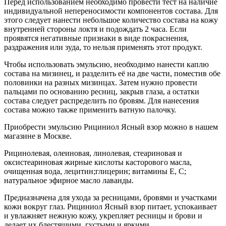
Перед использованием необходимо провести тест на наличие
индивидуальной непереносимости компонентов состава. Для
этого следует нанести небольшое количество состава на кожу
внутренней стороны локтя и подождать 2 часа. Если
проявятся негативные признаки в виде покраснения,
раздражения или зуда, то нельзя применять этот продукт.
Чтобы использовать эмульсию, необходимо нанести каплю
состава на мизинец, и разделить её на две части, поместив обе
половинки на разных мизинцах. Затем нужно провести
пальцами по основанию ресниц, закрыв глаза, а остатки
состава следует распределить по бровям. Для нанесения
состава можно также применить ватную палочку.
Приобрести эмульсию Рициниол Ясный взор можно в нашем
магазине в Москве.
Рицинолевая, олеиновая, линолевая, стеариновая и
оксистеариновая жирные кислоты касторового масла,
очищенная вода, лецитин;глицерин; витамины Е, С;
натуральное эфирное масло лаванды.
Предназначена для ухода за ресницами, бровями и участками
кожи вокруг глаз. Рициниол Ясный взор питает, успокаивает
и увлажняет нежную кожу, укрепляет ресницы и брови и
делает их блестящими, густыми и яркими.