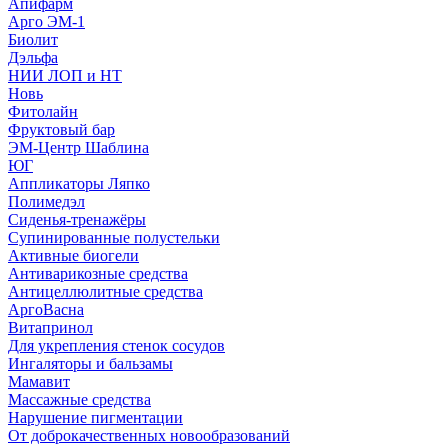
Апифарм
Арго ЭМ-1
Биолит
Дэльфа
НИИ ЛОП и НТ
Новь
Фитолайн
Фруктовый бар
ЭМ-Центр Шаблина
ЮГ
Аппликаторы Ляпко
Полимедэл
Сиденья-тренажёры
Супинированные полустельки
Активные биогели
Антиварикозные средства
Антицеллюлитные средства
АргоВасна
Витапринол
Для укрепления стенок сосудов
Ингаляторы и бальзамы
Мамавит
Массажные средства
Нарушение пигментации
От доброкачественных новообразований