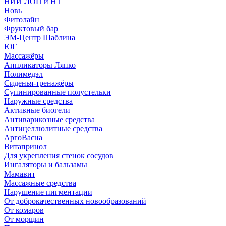
НИИ ЛОП и НТ
Новь
Фитолайн
Фруктовый бар
ЭМ-Центр Шаблина
ЮГ
Массажёры
Аппликаторы Ляпко
Полимедэл
Сиденья-тренажёры
Супинированные полустельки
Наружные средства
Активные биогели
Антиварикозные средства
Антицеллюлитные средства
АргоВасна
Витапринол
Для укрепления стенок сосудов
Ингаляторы и бальзамы
Мамавит
Массажные средства
Нарушение пигментации
От доброкачественных новообразований
От комаров
От морщин