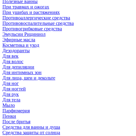
Полезные ванны
При травмах и ожогах
При ушибах и растяжениях
Противоаллергические средства
Противовоспалительные средства
Противогрибковые средства
Эмульсии Рициниол
Эфирные масла
Косметика и уход
Дезодоранты
Для век
Для волос
Для депиляции
Для интимных зон
Для лица, шеи и декольте
Для ног
Для ногтей
Для рук
Для тела
Мыло
Парфюмерия
Пенки
После бритья
Средства для ванны и душа
Средства защиты от солнца