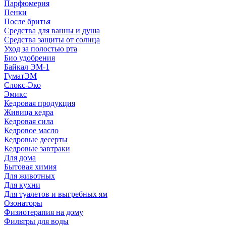
Парфюмерия
Пенки
После бритья
Средства для ванны и душа
Средства защиты от солнца
Уход за полостью рта
Био удобрения
Байкал ЭМ-1
ГуматЭМ
Слокс-Эко
Эмикс
Кедровая продукция
Живица кедра
Кедровая сила
Кедровое масло
Кедровые десерты
Кедровые завтраки
Для дома
Бытовая химия
Для животных
Для кухни
Для туалетов и выгребных ям
Озонаторы
Физиотерапия на дому
Фильтры для воды