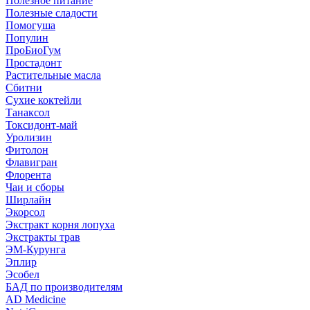
Полезное питание
Полезные сладости
Помогуша
Популин
ПроБиоГум
Простадонт
Растительные масла
Сбитни
Сухие коктейли
Танаксол
Токсидонт-май
Уролизин
Фитолон
Флавигран
Флорента
Чаи и сборы
Ширлайн
Экорсол
Экстракт корня лопуха
Экстракты трав
ЭМ-Курунга
Эплир
Эсобел
БАД по производителям
AD Medicine