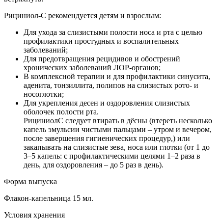
Рициниол­-С рекомендуется детям и взрослым:
Для ухода за слизистыми полости носа и рта с целью
профилактики простудных и воспалительных
заболеваний;
Для предотвращения рецидивов и обострений
хронических заболеваний ЛОР-органов;
В комплексной терапии и для профилактики синусита,
аденита, тонзиллита, полипов на слизистых рото- и
носоглотки;
Для укрепления десен и оздоровления слизистых
оболочек полости рта.
Рициниол­С следует втирать в дёсны (втереть несколько
капель эмульсии чистыми пальцами – утром и вечером,
после завершения гигиенических процедур,) или
закапывать на слизистые зева, носа или глотки (от 1 до
3–5 капель: с профилактическими целями 1–2 раза в
день, для оздоровления – до 5 раз в день).
Форма выпуска
Флакон-­капельница 15 мл.
Условия хранения