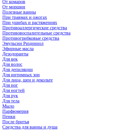
От комаров
От морщин
Полезные ванны
При травмах и ожогах
При ушибах и растяжениях
Противоаллергические средства
Противовоспалительные средства
Противогрибковые средства
Эмульсии Рициниол
Эфирные масла
Дезодоранты
Для век
Для волос
Для депиляции
Для интимных зон
Для лица, шеи и декольте
Для ног
Для ногтей
Для рук
Для тела
Мыло
Парфюмерия
Пенки
После бритья
Средства для ванны и душа