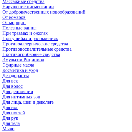
Массажные средства
Нарушение пигментации
От доброкачественных новообразований
От комаров
От морщин
Полезные ванны
При травмах и ожогах
При ушибах и растяжениях
Противоаллергические средства
Противовоспалительные средства
Противогрибковые средства
Эмульсии Рициниол
Эфирные масла
Косметика и уход
Дезодоранты
Для век
Для волос
Для депиляции
Для интимных зон
Для лица, шеи и декольте
Для ног
Для ногтей
Для рук
Для тела
Мыло