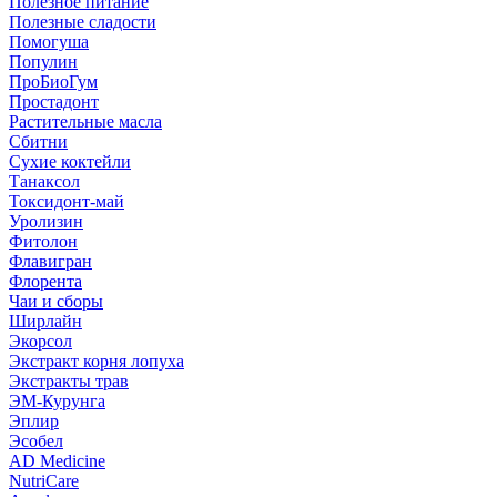
Полезное питание
Полезные сладости
Помогуша
Популин
ПроБиоГум
Простадонт
Растительные масла
Сбитни
Сухие коктейли
Танаксол
Токсидонт-май
Уролизин
Фитолон
Флавигран
Флорента
Чаи и сборы
Ширлайн
Экорсол
Экстракт корня лопуха
Экстракты трав
ЭМ-Курунга
Эплир
Эсобел
AD Medicine
NutriCare