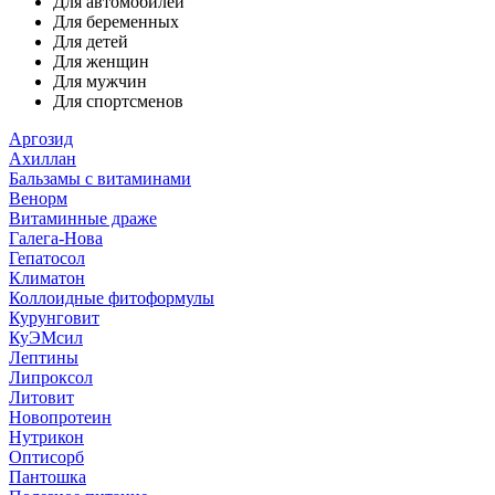
Для автомобилей
Для беременных
Для детей
Для женщин
Для мужчин
Для спортсменов
Аргозид
Ахиллан
Бальзамы с витаминами
Венорм
Витаминные драже
Галега-Нова
Гепатосол
Климатон
Коллоидные фитоформулы
Курунговит
КуЭМсил
Лептины
Липроксол
Литовит
Новопротеин
Нутрикон
Оптисорб
Пантошка