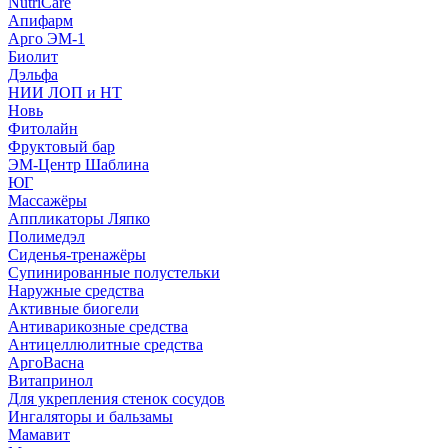
NutriCare
Апифарм
Арго ЭМ-1
Биолит
Дэльфа
НИИ ЛОП и НТ
Новь
Фитолайн
Фруктовый бар
ЭМ-Центр Шаблина
ЮГ
Массажёры
Аппликаторы Ляпко
Полимедэл
Сиденья-тренажёры
Супинированные полустельки
Наружные средства
Активные биогели
Антиварикозные средства
Антицеллюлитные средства
АргоВасна
Витапринол
Для укрепления стенок сосудов
Ингаляторы и бальзамы
Мамавит