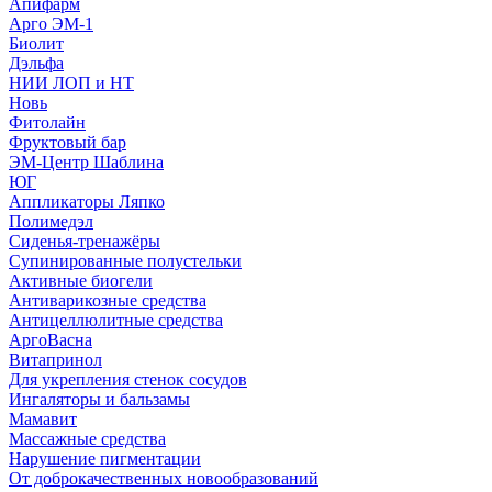
Апифарм
Арго ЭМ-1
Биолит
Дэльфа
НИИ ЛОП и НТ
Новь
Фитолайн
Фруктовый бар
ЭМ-Центр Шаблина
ЮГ
Аппликаторы Ляпко
Полимедэл
Сиденья-тренажёры
Супинированные полустельки
Активные биогели
Антиварикозные средства
Антицеллюлитные средства
АргоВасна
Витапринол
Для укрепления стенок сосудов
Ингаляторы и бальзамы
Мамавит
Массажные средства
Нарушение пигментации
От доброкачественных новообразований