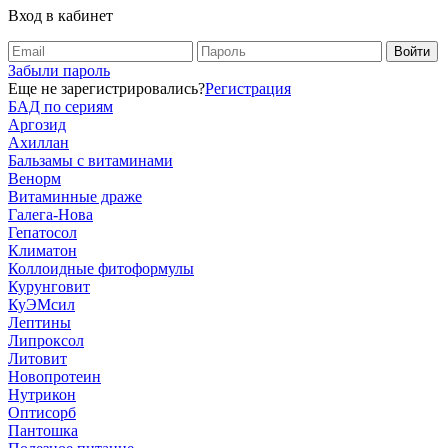
Вход в кабинет
Забыли пароль
Еще не зарегистрировались?
Регистрация
БАД по сериям
Аргозид
Ахиллан
Бальзамы с витаминами
Венорм
Витаминные драже
Галега-Нова
Гепатосол
Климатон
Коллоидные фитоформулы
Курунговит
КуЭМсил
Лептины
Липроксол
Литовит
Новопротеин
Нутрикон
Оптисорб
Пантошка