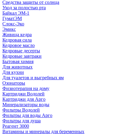
Средства защиты от солнца
Уход за полостью рта
Байкал ЭМ-1
ГуматЭМ
Слокс-Эко
Эмикс
Живица кедра
Кедровая сила
Кедровое масло
Кедровые десерты
Кедровые завтраки
Бытовая химия
Для животных
Для кухни
Для туалетов и выгребных ям
Озонаторы
Физиотерапия на дому
Картриджи Водолей
Картриджи для Арго
Минерализаторы воды
Фильтры Водолей
Фильтры для воды Арго
Фильтры для душа
Реагент 3000
Витамины и минералы для беременных