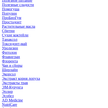
Полезное питание
Полезные сладости
Помогуша
Популин
ПроБиоГум
Простадонт
Растительные масла
Сбитни
Сухие коктейли
Танаксол
Токсидонт-май
Уролизин
Фитолон
Флавигран
Флорента
Чаи и сборы
Ширлайн
Экорсол
Экстракт корня лопуха
Экстракты трав
ЭМ-Курунга
Эплир
Эсобел
AD Medicine
NutriCare