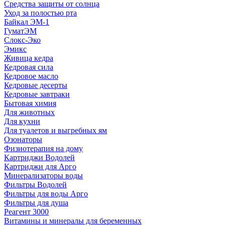
Средства защиты от солнца
Уход за полостью рта
Байкал ЭМ-1
ГуматЭМ
Слокс-Эко
Эмикс
Живица кедра
Кедровая сила
Кедровое масло
Кедровые десерты
Кедровые завтраки
Бытовая химия
Для животных
Для кухни
Для туалетов и выгребных ям
Озонаторы
Физиотерапия на дому
Картриджи Водолей
Картриджи для Арго
Минерализаторы воды
Фильтры Водолей
Фильтры для воды Арго
Фильтры для душа
Реагент 3000
Витамины и минералы для беременных