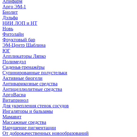
Апифарм
Арго ЭМ-1
Биолит
Дэльфа
НИИ ЛОП и НТ
Новь
Фитолайн
Фруктовый бар
ЭМ-Центр Шаблина
ЮГ
Аппликаторы Ляпко
Полимедэл
Сиденья-тренажёры
Супинированные полустельки
Активные биогели
Антиварикозные средства
Антицеллюлитные средства
АргоВасна
Витапринол
Для укрепления стенок сосудов
Ингаляторы и бальзамы
Мамавит
Массажные средства
Нарушение пигментации
От доброкачественных новообразований