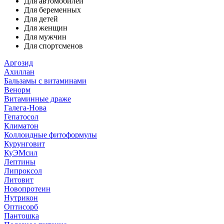
Для автомобилей
Для беременных
Для детей
Для женщин
Для мужчин
Для спортсменов
Аргозид
Ахиллан
Бальзамы с витаминами
Венорм
Витаминные драже
Галега-Нова
Гепатосол
Климатон
Коллоидные фитоформулы
Курунговит
КуЭМсил
Лептины
Липроксол
Литовит
Новопротеин
Нутрикон
Оптисорб
Пантошка