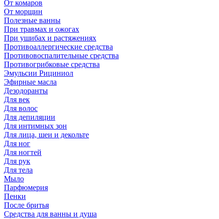
От комаров
От морщин
Полезные ванны
При травмах и ожогах
При ушибах и растяжениях
Противоаллергические средства
Противовоспалительные средства
Противогрибковые средства
Эмульсии Рициниол
Эфирные масла
Дезодоранты
Для век
Для волос
Для депиляции
Для интимных зон
Для лица, шеи и декольте
Для ног
Для ногтей
Для рук
Для тела
Мыло
Парфюмерия
Пенки
После бритья
Средства для ванны и душа