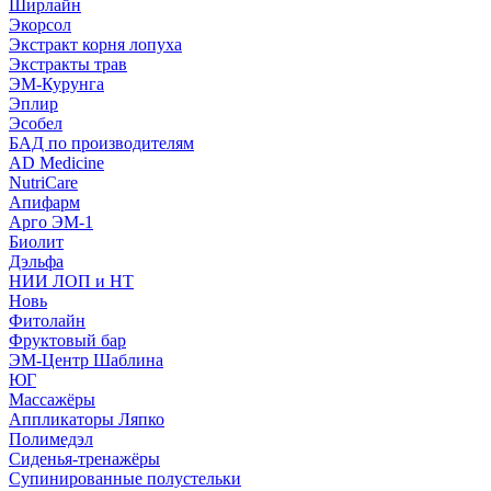
Ширлайн
Экорсол
Экстракт корня лопуха
Экстракты трав
ЭМ-Курунга
Эплир
Эсобел
БАД по производителям
AD Medicine
NutriCare
Апифарм
Арго ЭМ-1
Биолит
Дэльфа
НИИ ЛОП и НТ
Новь
Фитолайн
Фруктовый бар
ЭМ-Центр Шаблина
ЮГ
Массажёры
Аппликаторы Ляпко
Полимедэл
Сиденья-тренажёры
Супинированные полустельки