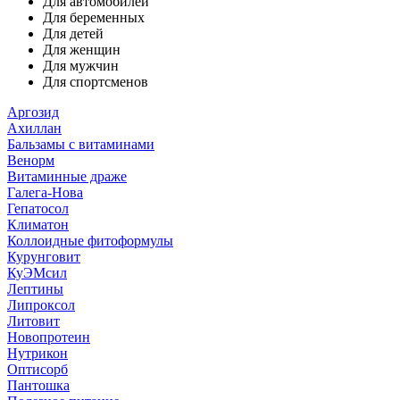
Для автомобилей
Для беременных
Для детей
Для женщин
Для мужчин
Для спортсменов
Аргозид
Ахиллан
Бальзамы с витаминами
Венорм
Витаминные драже
Галега-Нова
Гепатосол
Климатон
Коллоидные фитоформулы
Курунговит
КуЭМсил
Лептины
Липроксол
Литовит
Новопротеин
Нутрикон
Оптисорб
Пантошка