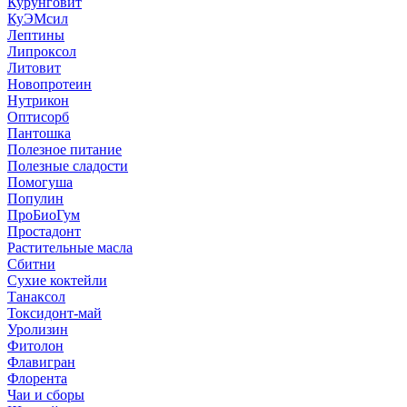
Курунговит
КуЭМсил
Лептины
Липроксол
Литовит
Новопротеин
Нутрикон
Оптисорб
Пантошка
Полезное питание
Полезные сладости
Помогуша
Популин
ПроБиоГум
Простадонт
Растительные масла
Сбитни
Сухие коктейли
Танаксол
Токсидонт-май
Уролизин
Фитолон
Флавигран
Флорента
Чаи и сборы