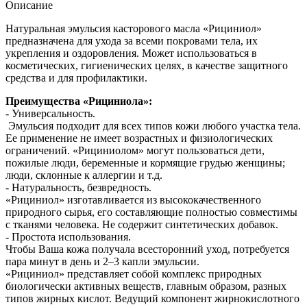
Описание
Натуральная эмульсия касторового масла «Рициниол»
предназначена для ухода за всеми покровами тела, их
укрепления и оздоровления. Может использоваться в
косметических, гигиенических целях, в качестве защитного
средства и для профилактики.
Преимущества «Рициниола»:
- Универсальность.
Эмульсия подходит для всех типов кожи любого участка тела.
Ее применение не имеет возрастных и физиологических
ограничений. «Рициниолом» могут пользоваться дети,
пожилые люди, беременные и кормящие грудью женщины;
люди, склонные к аллергии и т.д.
- Натуральность, безвредность.
«Рициниол» изготавливается из высококачественного
природного сырья, его составляющие полностью совместимы
с тканями человека. Не содержит синтетических добавок.
- Простота использования.
Чтобы Ваша кожа получала всесторонний уход, потребуется
пара минут в день и 2–3 капли эмульсии.
«Рициниол» представляет собой комплекс природных
биологически активных веществ, главным образом, разных
типов жирных кислот. Ведущий компонент жирнокислотного