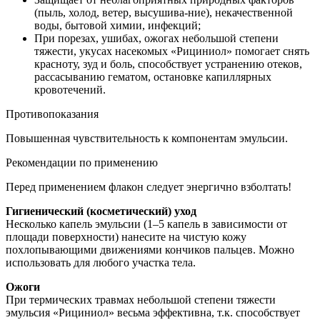
(пыль, холод, ветер, высушива-ние), некачественной
воды, бытовой химии, инфекций;
При порезах, ушибах, ожогах небольшой степени
тяжести, укусах насекомых «Рициниол» помогает снять
красноту, зуд и боль, способствует устранению отеков,
рассасыванию гематом, остановке капиллярных
кровотечений.
Противопоказания
Повышенная чувствительность к компонентам эмульсии.
Рекомендации по применению
Перед применением флакон следует энергично взболтать!
Гигиенический (косметический) уход
Несколько капель эмульсии (1–5 капель в зависимости от
площади поверхности) нанесите на чистую кожу
похлопывающими движениями кончиков пальцев. Можно
использовать для любого участка тела.
Ожоги
При термических травмах небольшой степени тяжести
эмульсия «Рициниол» весьма эффективна, т.к. способствует