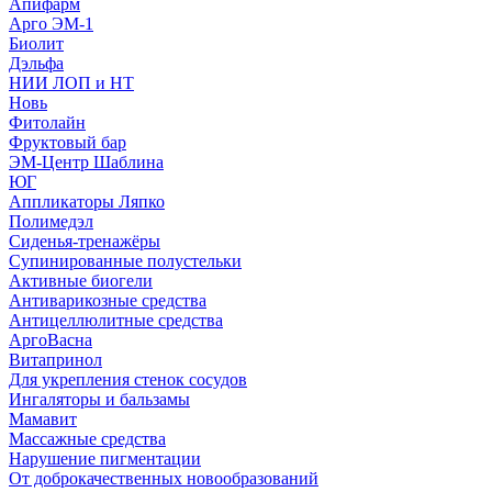
Апифарм
Арго ЭМ-1
Биолит
Дэльфа
НИИ ЛОП и НТ
Новь
Фитолайн
Фруктовый бар
ЭМ-Центр Шаблина
ЮГ
Аппликаторы Ляпко
Полимедэл
Сиденья-тренажёры
Супинированные полустельки
Активные биогели
Антиварикозные средства
Антицеллюлитные средства
АргоВасна
Витапринол
Для укрепления стенок сосудов
Ингаляторы и бальзамы
Мамавит
Массажные средства
Нарушение пигментации
От доброкачественных новообразований