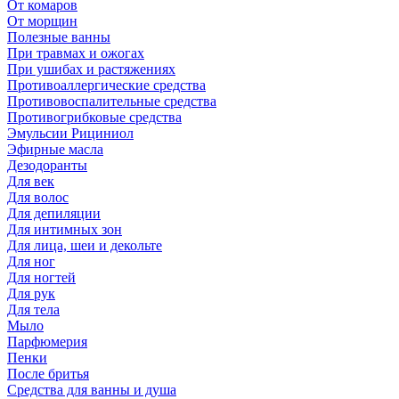
От комаров
От морщин
Полезные ванны
При травмах и ожогах
При ушибах и растяжениях
Противоаллергические средства
Противовоспалительные средства
Противогрибковые средства
Эмульсии Рициниол
Эфирные масла
Дезодоранты
Для век
Для волос
Для депиляции
Для интимных зон
Для лица, шеи и декольте
Для ног
Для ногтей
Для рук
Для тела
Мыло
Парфюмерия
Пенки
После бритья
Средства для ванны и душа