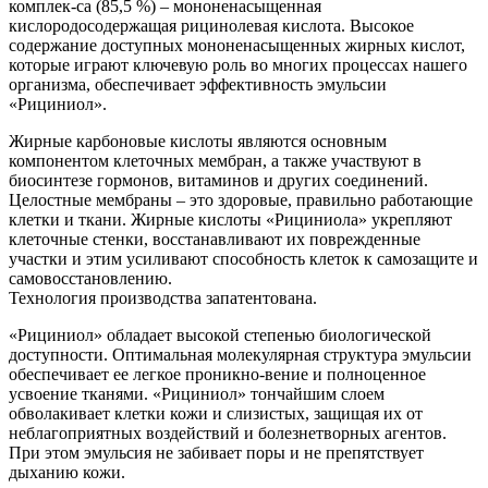
комплек-са (85,5 %) – мононенасыщенная
кислородосодержащая рицинолевая кислота. Высокое
содержание доступных мононенасыщенных жирных кислот,
которые играют ключевую роль во многих процессах нашего
организма, обеспечивает эффективность эмульсии
«Рициниол».
Жирные карбоновые кислоты являются основным
компонентом клеточных мембран, а также участвуют в
биосинтезе гормонов, витаминов и других соединений.
Целостные мембраны – это здоровые, правильно работающие
клетки и ткани. Жирные кислоты «Рициниола» укрепляют
клеточные стенки, восстанавливают их поврежденные
участки и этим усиливают способность клеток к самозащите и
самовосстановлению.
Технология производства запатентована.
«Рициниол» обладает высокой степенью биологической
доступности. Оптимальная молекулярная структура эмульсии
обеспечивает ее легкое проникно-вение и полноценное
усвоение тканями. «Рициниол» тончайшим слоем
обволакивает клетки кожи и слизистых, защищая их от
неблагоприятных воздействий и болезнетворных агентов.
При этом эмульсия не забивает поры и не препятствует
дыханию кожи.