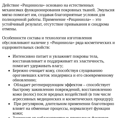
Действие «Рициниола» основано на естественных
механизмах функционирования покровных тканей. Эмульсия
мягко помогает им, создавая благоприятные условия для
полноценной работы. Применение «Рициниола» – это
устойчивый результат, отсутствие привыкания и синдрома
отмены.
Особенности состава и технологии изготовления
обусловливают наличие у «Рициниола» ряда косметических и
оздоровительных свойств:
Интенсивно питает и увлажняет покровы тела,
восстанавливает и поддерживает их эластичность,
помогает удерживать влагу;
Бережно очищает кожу, способствуя слущиванию
ороговевших клеток эпидермиса и его своевременному
обновлению;
Обладает регенерирующим эффектом – способствует
быстрому заживлению повреждений, восстановлению
кожи (волос) после вредных воздействий (в том числе
агрессивных медицинских и косметических процедур);
При регулярном, длительном применении благотворно
влияет на обменные процессы, нормализует функции
кожи;
Защищает от неблагоприятных природных факторов