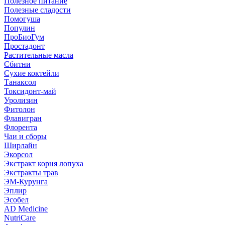
Полезное питание
Полезные сладости
Помогуша
Популин
ПроБиоГум
Простадонт
Растительные масла
Сбитни
Сухие коктейли
Танаксол
Токсидонт-май
Уролизин
Фитолон
Флавигран
Флорента
Чаи и сборы
Ширлайн
Экорсол
Экстракт корня лопуха
Экстракты трав
ЭМ-Курунга
Эплир
Эсобел
AD Medicine
NutriCare