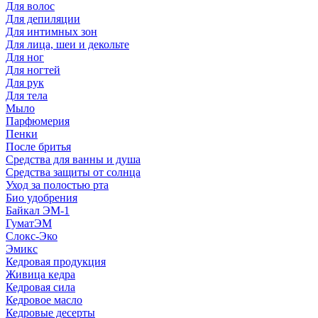
Для волос
Для депиляции
Для интимных зон
Для лица, шеи и декольте
Для ног
Для ногтей
Для рук
Для тела
Мыло
Парфюмерия
Пенки
После бритья
Средства для ванны и душа
Средства защиты от солнца
Уход за полостью рта
Био удобрения
Байкал ЭМ-1
ГуматЭМ
Слокс-Эко
Эмикс
Кедровая продукция
Живица кедра
Кедровая сила
Кедровое масло
Кедровые десерты