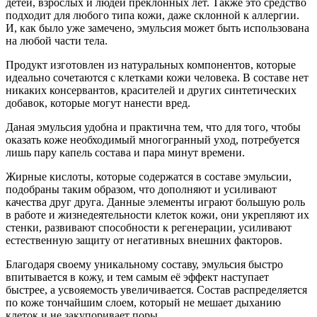
детей, взрослых и людей преклонных лет. Также это средство
подходит для любого типа кожи, даже склонной к аллергии.
И, как было уже замечено, эмульсия может быть использована
на любой части тела.
Продукт изготовлен из натуральных компонентов, которые
идеально сочетаются с клетками кожи человека. В составе нет
никаких консервантов, красителей и других синтетических
добавок, которые могут нанести вред.
Даная эмульсия удобна и практична тем, что для того, чтобы
оказать коже необходимый многогранный уход, потребуется
лишь пару капель состава и пара минут времени.
Жирные кислоты, которые содержатся в составе эмульсии,
подобраны таким образом, что дополняют и усиливают
качества друг друга. Данные элементы играют большую роль
в работе и жизнедеятельности клеток кожи, они укрепляют их
стенки, развивают способности к регенерации, усиливают
естественную защиту от негативных внешних факторов.
Благодаря своему уникальному составу, эмульсия быстро
впитывается в кожу, и тем самым её эффект наступает
быстрее, а усвояемость увеличивается. Состав распределяется
по коже тончайшим слоем, который не мешает дыханию
клеток и не закупоривает поры.