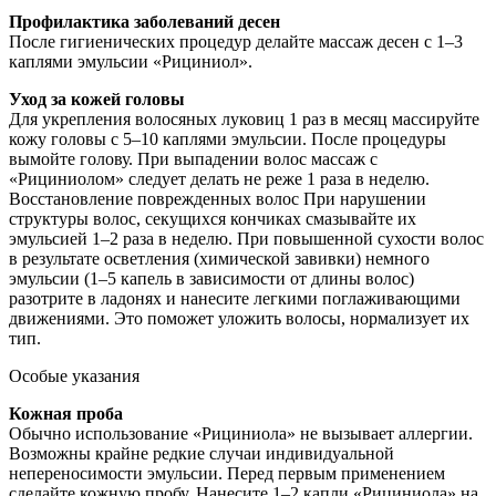
Профилактика заболеваний десен
После гигиенических процедур делайте массаж десен с 1–3
каплями эмульсии «Рициниол».
Уход за кожей головы
Для укрепления волосяных луковиц 1 раз в месяц массируйте
кожу головы с 5–10 каплями эмульсии. После процедуры
вымойте голову. При выпадении волос массаж с
«Рициниолом» следует делать не реже 1 раза в неделю.
Восстановление поврежденных волос При нарушении
структуры волос, секущихся кончиках смазывайте их
эмульсией 1–2 раза в неделю. При повышенной сухости волос
в результате осветления (химической завивки) немного
эмульсии (1–5 капель в зависимости от длины волос)
разотрите в ладонях и нанесите легкими поглаживающими
движениями. Это поможет уложить волосы, нормализует их
тип.
Особые указания
Кожная проба
Обычно использование «Рициниола» не вызывает аллергии.
Возможны крайне редкие случаи индивидуальной
непереносимости эмульсии. Перед первым применением
сделайте кожную пробу. Нанесите 1–2 капли «Рициниола» на