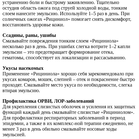
устранению боли и быстрому заживлению. Тщательно
остудив область ожога под струей холодной воды, тонким
слоем нанесите эмульсию. Используйте 1–5 раз в день. При
солнечных ожогах «Рициниол» помогает снять дискомфорт,
восстановить здоровье кожи.
Ссадины, раны, ушибы
Смазывайте повреждения тонким слоем «Рициниола»
несколько раз в день. При ушибах слегка вотрите 1–2 капли
эмульсии – это предотвращает формирование отека,
гематомы, способствует их локализации и рассасыванию.
Укусы насекомых
Применение «Рициниола» хорошо себя зарекомендовало при
укусах комаров, мошек, слепней – отек и покраснение быстро
проходят. Смазывайте место укуса по необходимости, слегка
втирая эмульсию.
Профилактика ОРВИ, ЛОР-заболеваний
Для укрепления слизистых оболочек и усиления их защитных
функций каждый день смазывайте слизистые «Рициниолом».
Для профилактики респираторных заболеваний в период
эпидемии, а также в их комплекс-ной терапии ежедневно, не
менее 3 раз в день обильно смазывайте носовые ходы
эмульсией.