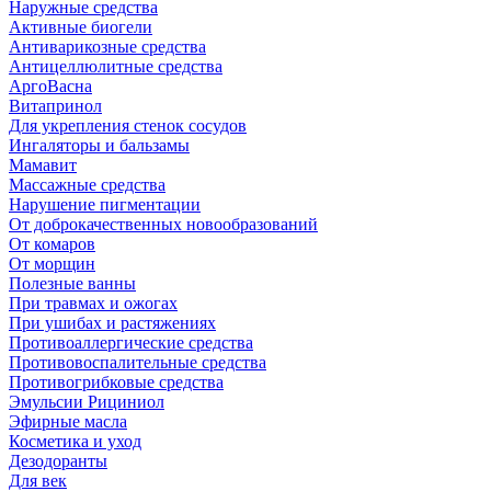
Наружные средства
Активные биогели
Антиварикозные средства
Антицеллюлитные средства
АргоВасна
Витапринол
Для укрепления стенок сосудов
Ингаляторы и бальзамы
Мамавит
Массажные средства
Нарушение пигментации
От доброкачественных новообразований
От комаров
От морщин
Полезные ванны
При травмах и ожогах
При ушибах и растяжениях
Противоаллергические средства
Противовоспалительные средства
Противогрибковые средства
Эмульсии Рициниол
Эфирные масла
Косметика и уход
Дезодоранты
Для век