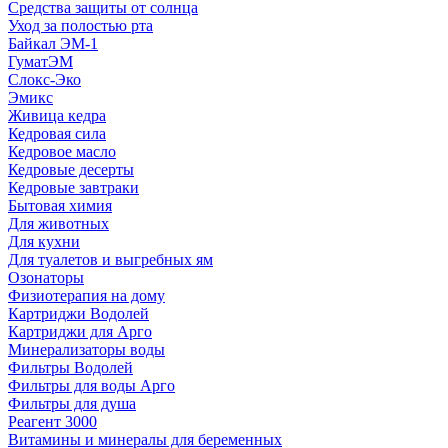
Средства защиты от солнца
Уход за полостью рта
Байкал ЭМ-1
ГуматЭМ
Слокс-Эко
Эмикс
Живица кедра
Кедровая сила
Кедровое масло
Кедровые десерты
Кедровые завтраки
Бытовая химия
Для животных
Для кухни
Для туалетов и выгребных ям
Озонаторы
Физиотерапия на дому
Картриджи Водолей
Картриджи для Арго
Минерализаторы воды
Фильтры Водолей
Фильтры для воды Арго
Фильтры для душа
Реагент 3000
Витамины и минералы для беременных