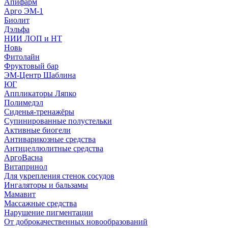
Апифарм
Арго ЭМ-1
Биолит
Дэльфа
НИИ ЛОП и НТ
Новь
Фитолайн
Фруктовый бар
ЭМ-Центр Шаблина
ЮГ
Аппликаторы Ляпко
Полимедэл
Сиденья-тренажёры
Супинированные полустельки
Активные биогели
Антиварикозные средства
Антицеллюлитные средства
АргоВасна
Витапринол
Для укрепления стенок сосудов
Ингаляторы и бальзамы
Мамавит
Массажные средства
Нарушение пигментации
От доброкачественных новообразований