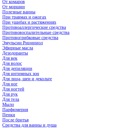
От комаров
От морщин
Полезные ванны
При травмах и ожогах
При ушибах и растяжениях
Противоаллергические средства
Противовоспалительные средства
Противогрибковые средства
Эмульсии Рициниол
Эфирные масла
Дезодоранты
Для век
Для волос
Для депиляции
Для интимных зон
Для лица, шеи и декольте
Для ног
Для ногтей
Для рук
Для тела
Мыло
Парфюмерия
Пенки
После бритья
Средства для ванны и душа