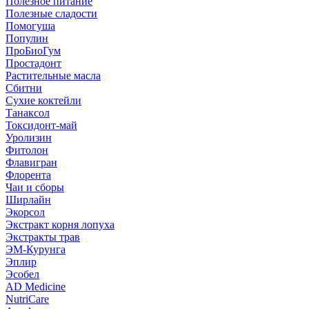
Полезное питание
Полезные сладости
Помогуша
Популин
ПроБиоГум
Простадонт
Растительные масла
Сбитни
Сухие коктейли
Танаксол
Токсидонт-май
Уролизин
Фитолон
Флавигран
Флорента
Чаи и сборы
Ширлайн
Экорсол
Экстракт корня лопуха
Экстракты трав
ЭМ-Курунга
Эплир
Эсобел
AD Medicine
NutriCare