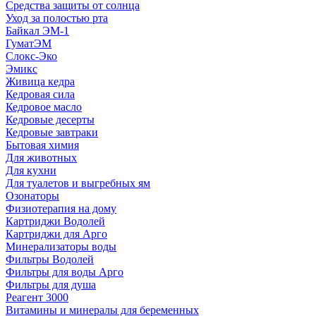
Средства защиты от солнца
Уход за полостью рта
Байкал ЭМ-1
ГуматЭМ
Слокс-Эко
Эмикс
Живица кедра
Кедровая сила
Кедровое масло
Кедровые десерты
Кедровые завтраки
Бытовая химия
Для животных
Для кухни
Для туалетов и выгребных ям
Озонаторы
Физиотерапия на дому
Картриджи Водолей
Картриджи для Арго
Минерализаторы воды
Фильтры Водолей
Фильтры для воды Арго
Фильтры для душа
Реагент 3000
Витамины и минералы для беременных