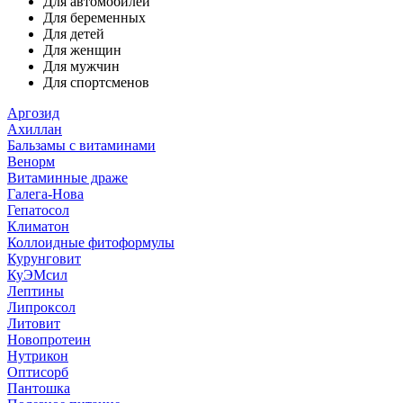
Для автомобилей
Для беременных
Для детей
Для женщин
Для мужчин
Для спортсменов
Аргозид
Ахиллан
Бальзамы с витаминами
Венорм
Витаминные драже
Галега-Нова
Гепатосол
Климатон
Коллоидные фитоформулы
Курунговит
КуЭМсил
Лептины
Липроксол
Литовит
Новопротеин
Нутрикон
Оптисорб
Пантошка