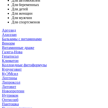
Для автомобилей
Для беременных
Для детей
Для женщин
Для мужчин
Для спортсменов
Аргозид
Ахиллан
Бальзамы с витаминами
Венорм
Витаминные драже
Галега-Нова
Гепатосол
Климатон
Коллоидные фитоформулы
Курунговит
КуЭМсил
Лептины
Липроксол
Литовит
Новопротеин
Нутрикон
Оптисорб
Пантошка