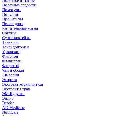
Полезное питание
Полезные сладости
Помогуша
Популин
ПроБиоГум
Простадонт
Растительные масла
Сбитни
Сухие коктейли
Танаксол
Токсидонт-май
Уролизин
Фитолон
Флавигран
Флорента
Чаи и сборы
Ширлайн
Экорсол
Экстракт корня лопуха
Экстракты трав
ЭМ-Курунга
Эплир
Эсобел
AD Medicine
NutriCare