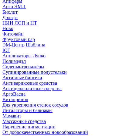
Апифарм
Арго ЭМ-1
Биолит
Дэльфа
НИИ ЛОП и НТ
Новь
Фитолайн
Фруктовый бар
ЭМ-Центр Шаблина
ЮГ
Аппликаторы Ляпко
Полимедэл
Сиденья-тренажёры
Супинированные полустельки
Активные биогели
Антиварикозные средства
Антицеллюлитные средства
АргоВасна
Витапринол
Для укрепления стенок сосудов
Ингаляторы и бальзамы
Мамавит
Массажные средства
Нарушение пигментации
От доброкачественных новообразований