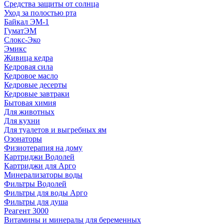
Средства защиты от солнца
Уход за полостью рта
Байкал ЭМ-1
ГуматЭМ
Слокс-Эко
Эмикс
Живица кедра
Кедровая сила
Кедровое масло
Кедровые десерты
Кедровые завтраки
Бытовая химия
Для животных
Для кухни
Для туалетов и выгребных ям
Озонаторы
Физиотерапия на дому
Картриджи Водолей
Картриджи для Арго
Минерализаторы воды
Фильтры Водолей
Фильтры для воды Арго
Фильтры для душа
Реагент 3000
Витамины и минералы для беременных