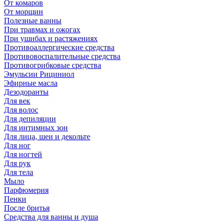
От комаров
От морщин
Полезные ванны
При травмах и ожогах
При ушибах и растяжениях
Противоаллергические средства
Противовоспалительные средства
Противогрибковые средства
Эмульсии Рициниол
Эфирные масла
Дезодоранты
Для век
Для волос
Для депиляции
Для интимных зон
Для лица, шеи и декольте
Для ног
Для ногтей
Для рук
Для тела
Мыло
Парфюмерия
Пенки
После бритья
Средства для ванны и душа