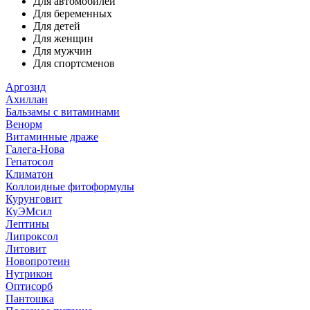
Для автомобилей
Для беременных
Для детей
Для женщин
Для мужчин
Для спортсменов
Аргозид
Ахиллан
Бальзамы с витаминами
Венорм
Витаминные драже
Галега-Нова
Гепатосол
Климатон
Коллоидные фитоформулы
Курунговит
КуЭМсил
Лептины
Липроксол
Литовит
Новопротеин
Нутрикон
Оптисорб
Пантошка