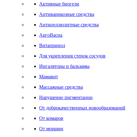
Активные биогели
Антиварикозные средства
Антицеллюлитные средства
АргоВасна
Витапринол
Для укрепления стенок сосудов
Ингаляторы и бальзамы
Мамавит
Массажные средства
Нарушение пигментации
От доброкачественных новообразований
От комаров
От морщин