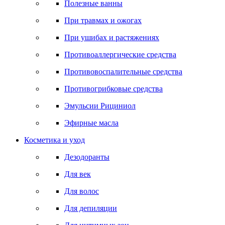
Полезные ванны
При травмах и ожогах
При ушибах и растяжениях
Противоаллергические средства
Противовоспалительные средства
Противогрибковые средства
Эмульсии Рициниол
Эфирные масла
Косметика и уход
Дезодоранты
Для век
Для волос
Для депиляции