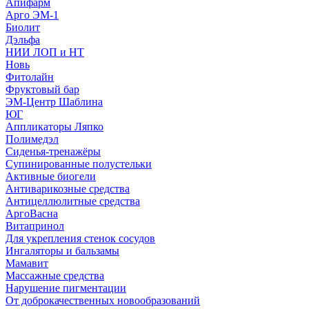
Апифарм
Арго ЭМ-1
Биолит
Дэльфа
НИИ ЛОП и НТ
Новь
Фитолайн
Фруктовый бар
ЭМ-Центр Шаблина
ЮГ
Аппликаторы Ляпко
Полимедэл
Сиденья-тренажёры
Супинированные полустельки
Активные биогели
Антиварикозные средства
Антицеллюлитные средства
АргоВасна
Витапринол
Для укрепления стенок сосудов
Ингаляторы и бальзамы
Мамавит
Массажные средства
Нарушение пигментации
От доброкачественных новообразований