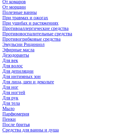
От комаров
От морщин
Полезные ванны
При травмах и ожогах
При ушибах и растяжениях
Противоаллергические средства
Противовоспалительные средства
Противогрибковые средства
Эмульсии Рициниол
Эфирные масла
Дезодоранты
Для век
Для волос
Для депиляции
Для интимных зон
Для лица, шеи и декольте
Для ног
Для ногтей
Для рук
Для тела
Мыло
Парфюмерия
Пенки
После бритья
Средства для ванны и душа