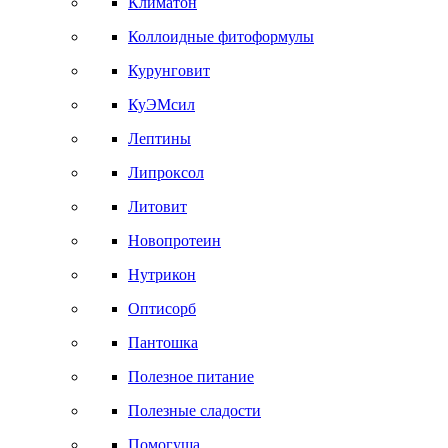
Климатон
Коллоидные фитоформулы
Курунговит
КуЭМсил
Лептины
Липроксол
Литовит
Новопротеин
Нутрикон
Оптисорб
Пантошка
Полезное питание
Полезные сладости
Помогуша