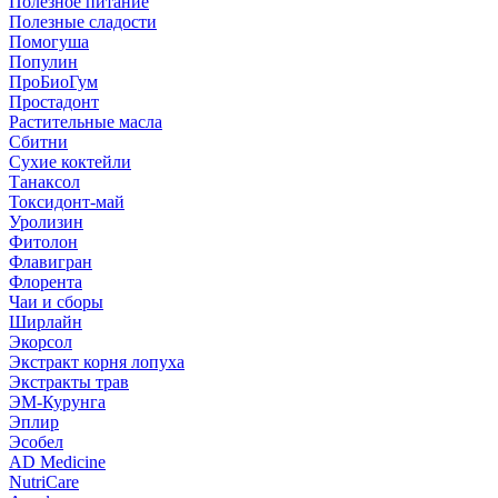
Полезное питание
Полезные сладости
Помогуша
Популин
ПроБиоГум
Простадонт
Растительные масла
Сбитни
Сухие коктейли
Танаксол
Токсидонт-май
Уролизин
Фитолон
Флавигран
Флорента
Чаи и сборы
Ширлайн
Экорсол
Экстракт корня лопуха
Экстракты трав
ЭМ-Курунга
Эплир
Эсобел
AD Medicine
NutriCare