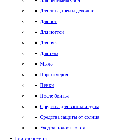
Для интимных зон
Для лица, шеи и декольте
Для ног
Для ногтей
Для рук
Для тела
Мыло
Парфюмерия
Пенки
После бритья
Средства для ванны и душа
Средства защиты от солнца
Уход за полостью рта
Био удобрения