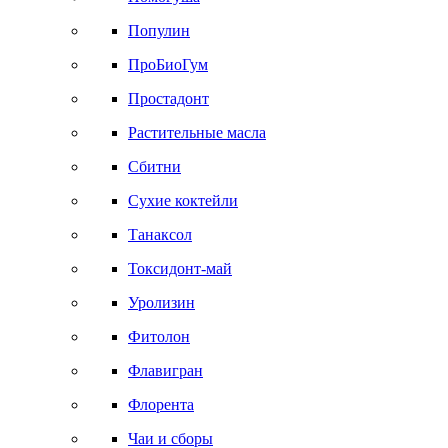
Популин
ПроБиоГум
Простадонт
Растительные масла
Сбитни
Сухие коктейли
Танаксол
Токсидонт-май
Уролизин
Фитолон
Флавигран
Флорента
Чаи и сборы