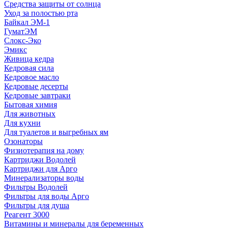
Средства защиты от солнца
Уход за полостью рта
Байкал ЭМ-1
ГуматЭМ
Слокс-Эко
Эмикс
Живица кедра
Кедровая сила
Кедровое масло
Кедровые десерты
Кедровые завтраки
Бытовая химия
Для животных
Для кухни
Для туалетов и выгребных ям
Озонаторы
Физиотерапия на дому
Картриджи Водолей
Картриджи для Арго
Минерализаторы воды
Фильтры Водолей
Фильтры для воды Арго
Фильтры для душа
Реагент 3000
Витамины и минералы для беременных