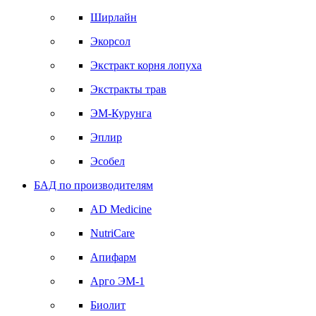
Ширлайн
Экорсол
Экстракт корня лопуха
Экстракты трав
ЭМ-Курунга
Эплир
Эсобел
БАД по производителям
AD Medicine
NutriCare
Апифарм
Арго ЭМ-1
Биолит