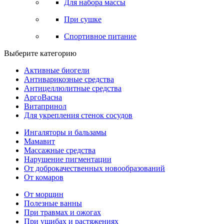
Для набора массы
При сушке
Спортивное питание
Выберите категорию
Активные биогели
Антиварикозные средства
Антицеллюлитные средства
АргоВасна
Витапринол
Для укрепления стенок сосудов
Ингаляторы и бальзамы
Мамавит
Массажные средства
Нарушение пигментации
От доброкачественных новообразований
От комаров
От морщин
Полезные ванны
При травмах и ожогах
При ушибах и растяжениях