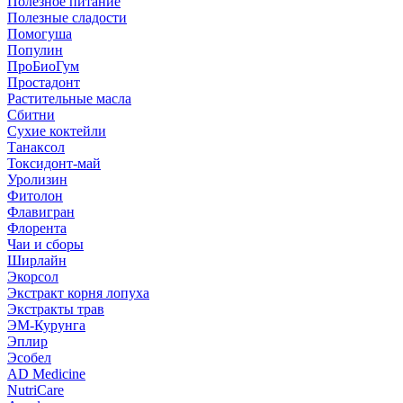
Полезное питание
Полезные сладости
Помогуша
Популин
ПроБиоГум
Простадонт
Растительные масла
Сбитни
Сухие коктейли
Танаксол
Токсидонт-май
Уролизин
Фитолон
Флавигран
Флорента
Чаи и сборы
Ширлайн
Экорсол
Экстракт корня лопуха
Экстракты трав
ЭМ-Курунга
Эплир
Эсобел
AD Medicine
NutriCare