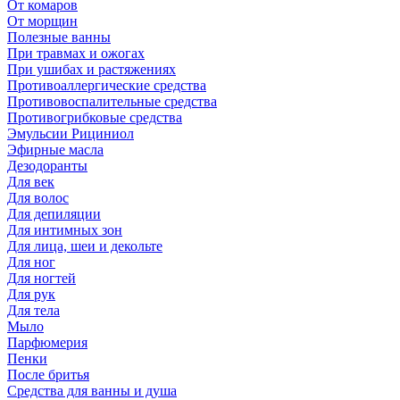
От комаров
От морщин
Полезные ванны
При травмах и ожогах
При ушибах и растяжениях
Противоаллергические средства
Противовоспалительные средства
Противогрибковые средства
Эмульсии Рициниол
Эфирные масла
Дезодоранты
Для век
Для волос
Для депиляции
Для интимных зон
Для лица, шеи и декольте
Для ног
Для ногтей
Для рук
Для тела
Мыло
Парфюмерия
Пенки
После бритья
Средства для ванны и душа