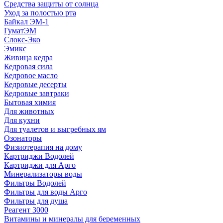
Средства защиты от солнца
Уход за полостью рта
Байкал ЭМ-1
ГуматЭМ
Слокс-Эко
Эмикс
Живица кедра
Кедровая сила
Кедровое масло
Кедровые десерты
Кедровые завтраки
Бытовая химия
Для животных
Для кухни
Для туалетов и выгребных ям
Озонаторы
Физиотерапия на дому
Картриджи Водолей
Картриджи для Арго
Минерализаторы воды
Фильтры Водолей
Фильтры для воды Арго
Фильтры для душа
Реагент 3000
Витамины и минералы для беременных