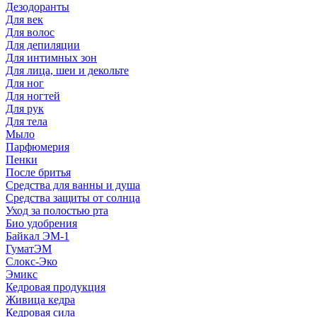
Дезодоранты
Для век
Для волос
Для депиляции
Для интимных зон
Для лица, шеи и декольте
Для ног
Для ногтей
Для рук
Для тела
Мыло
Парфюмерия
Пенки
После бритья
Средства для ванны и душа
Средства защиты от солнца
Уход за полостью рта
Био удобрения
Байкал ЭМ-1
ГуматЭМ
Слокс-Эко
Эмикс
Кедровая продукция
Живица кедра
Кедровая сила