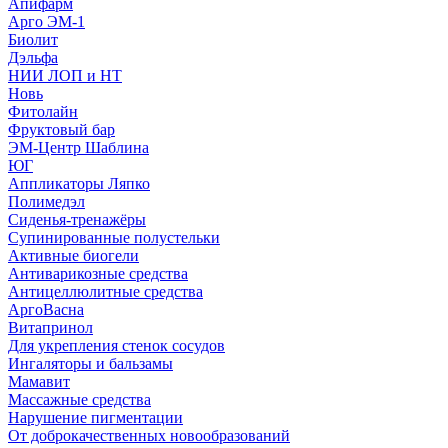
Апифарм
Арго ЭМ-1
Биолит
Дэльфа
НИИ ЛОП и НТ
Новь
Фитолайн
Фруктовый бар
ЭМ-Центр Шаблина
ЮГ
Аппликаторы Ляпко
Полимедэл
Сиденья-тренажёры
Супинированные полустельки
Активные биогели
Антиварикозные средства
Антицеллюлитные средства
АргоВасна
Витапринол
Для укрепления стенок сосудов
Ингаляторы и бальзамы
Мамавит
Массажные средства
Нарушение пигментации
От доброкачественных новообразований