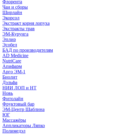
Флорента
Чаи и сборы
Ширлайн
Экорсол
Экстракт корня лопуха
Экстракты трав
ЭМ-Курунга
Эплир
Эсобел
БАД по производителям
AD Medicine
NutriCare
Апифарм
Арго ЭМ-1
Биолит
Дэльфа
НИИ ЛОП и НТ
Новь
Фитолайн
Фруктовый бар
ЭМ-Центр Шаблина
ЮГ
Массажёры
Аппликаторы Ляпко
Полимедэл