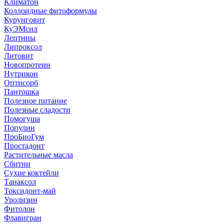
Климатон
Коллоидные фитоформулы
Курунговит
КуЭМсил
Лептины
Липроксол
Литовит
Новопротеин
Нутрикон
Оптисорб
Пантошка
Полезное питание
Полезные сладости
Помогуша
Популин
ПроБиоГум
Простадонт
Растительные масла
Сбитни
Сухие коктейли
Танаксол
Токсидонт-май
Уролизин
Фитолон
Флавигран