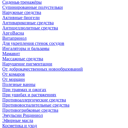
Сиденья-тренажёры
Супинированные полустельки
Наружные средства
Активные биогели
Антиварикозные средства
Антицеллюлитные средства
АргоВасна
Витапринол
Для укрепления стенок сосудов
Ингаляторы и бальзамы
Мамавит
Массажные средства
Нарушение пигментации
От доброкачественных новообразований
От комаров
От морщин
Полезные ванны
При травмах и ожогах
При ушибах и растяжениях
Противоаллергические средства
Противовоспалительные средства
Противогрибковые средства
Эмульсии Рициниол
Эфирные масла
Косметика и уход