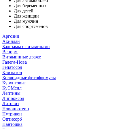
Для автомобилей
Для беременных
Для детей
Для женщин
Для мужчин
Для спортсменов
Аргозид
Ахиллан
Бальзамы с витаминами
Венорм
Витаминные драже
Галега-Нова
Гепатосол
Климатон
Коллоидные фитоформулы
Курунговит
КуЭМсил
Лептины
Липроксол
Литовит
Новопротеин
Нутрикон
Оптисорб
Пантошка