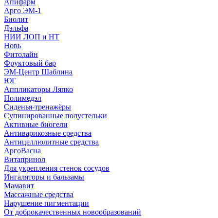
Апифарм
Арго ЭМ-1
Биолит
Дэльфа
НИИ ЛОП и НТ
Новь
Фитолайн
Фруктовый бар
ЭМ-Центр Шаблина
ЮГ
Аппликаторы Ляпко
Полимедэл
Сиденья-тренажёры
Супинированные полустельки
Активные биогели
Антиварикозные средства
Антицеллюлитные средства
АргоВасна
Витапринол
Для укрепления стенок сосудов
Ингаляторы и бальзамы
Мамавит
Массажные средства
Нарушение пигментации
От доброкачественных новообразований