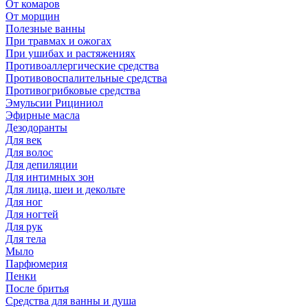
От комаров
От морщин
Полезные ванны
При травмах и ожогах
При ушибах и растяжениях
Противоаллергические средства
Противовоспалительные средства
Противогрибковые средства
Эмульсии Рициниол
Эфирные масла
Дезодоранты
Для век
Для волос
Для депиляции
Для интимных зон
Для лица, шеи и декольте
Для ног
Для ногтей
Для рук
Для тела
Мыло
Парфюмерия
Пенки
После бритья
Средства для ванны и душа