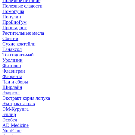
Полезное питание
Полезные сладости
Помогуша
Популин
ПроБиоГум
Простадонт
Растительные масла
Сбитни
Сухие коктейли
Танаксол
Токсидонт-май
Уролизин
Фитолон
Флавигран
Флорента
Чаи и сборы
Ширлайн
Экорсол
Экстракт корня лопуха
Экстракты трав
ЭМ-Курунга
Эплир
Эсобел
AD Medicine
NutriCare