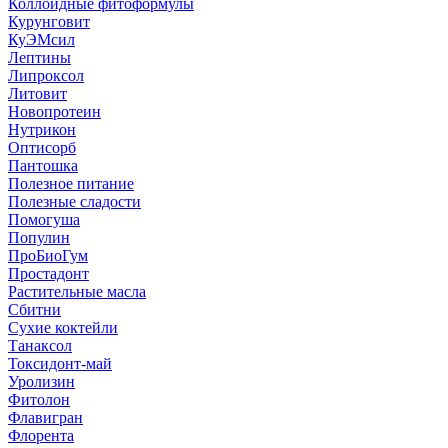
Коллоидные фитоформулы
Курунговит
КуЭМсил
Лептины
Липроксол
Литовит
Новопротеин
Нутрикон
Оптисорб
Пантошка
Полезное питание
Полезные сладости
Помогуша
Популин
ПроБиоГум
Простадонт
Растительные масла
Сбитни
Сухие коктейли
Танаксол
Токсидонт-май
Уролизин
Фитолон
Флавигран
Флорента