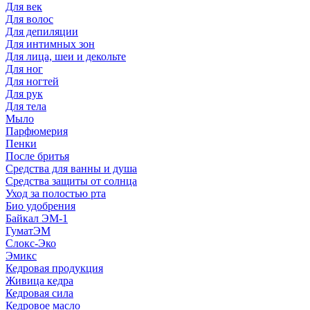
Для век
Для волос
Для депиляции
Для интимных зон
Для лица, шеи и декольте
Для ног
Для ногтей
Для рук
Для тела
Мыло
Парфюмерия
Пенки
После бритья
Средства для ванны и душа
Средства защиты от солнца
Уход за полостью рта
Био удобрения
Байкал ЭМ-1
ГуматЭМ
Слокс-Эко
Эмикс
Кедровая продукция
Живица кедра
Кедровая сила
Кедровое масло