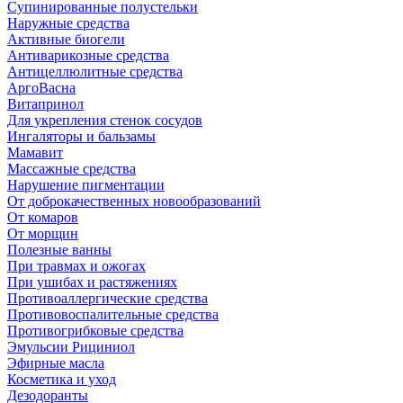
Супинированные полустельки
Наружные средства
Активные биогели
Антиварикозные средства
Антицеллюлитные средства
АргоВасна
Витапринол
Для укрепления стенок сосудов
Ингаляторы и бальзамы
Мамавит
Массажные средства
Нарушение пигментации
От доброкачественных новообразований
От комаров
От морщин
Полезные ванны
При травмах и ожогах
При ушибах и растяжениях
Противоаллергические средства
Противовоспалительные средства
Противогрибковые средства
Эмульсии Рициниол
Эфирные масла
Косметика и уход
Дезодоранты