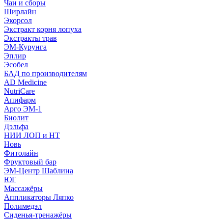
Чаи и сборы
Ширлайн
Экорсол
Экстракт корня лопуха
Экстракты трав
ЭМ-Курунга
Эплир
Эсобел
БАД по производителям
AD Medicine
NutriCare
Апифарм
Арго ЭМ-1
Биолит
Дэльфа
НИИ ЛОП и НТ
Новь
Фитолайн
Фруктовый бар
ЭМ-Центр Шаблина
ЮГ
Массажёры
Аппликаторы Ляпко
Полимедэл
Сиденья-тренажёры