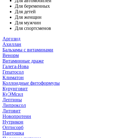
Для автомобилей
Для беременных
Для детей
Для женщин
Для мужчин
Для спортсменов
Аргозид
Ахиллан
Бальзамы с витаминами
Венорм
Витаминные драже
Галега-Нова
Гепатосол
Климатон
Коллоидные фитоформулы
Курунговит
КуЭМсил
Лептины
Липроксол
Литовит
Новопротеин
Нутрикон
Оптисорб
Пантошка