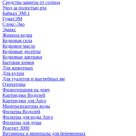
Средства защиты от солнца
Уход за полостью рта
Байкал ЭМ-1
ГуматЭМ
Слокс-Эко
Эмикс
Живица кедра
Кедровая сила
Кедровое масло
Кедровые десерты
Кедровые завтраки
Бытовая химия
Для животных
Для кухни
Для туалетов и выгребных ям
Озонаторы
Физиотерапия на дому
Картриджи Водолей
Картриджи для Арго
Минерализаторы воды
Фильтры Водолей
Фильтры для воды Арго
Фильтры для душа
Реагент 3000
Витамины и минералы для беременных