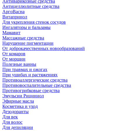
Антиварикозные средства
Антицеллюлитные средства
АргоВасна
Витапринол
Для укрепления стенок сосудов
Ингаляторы и бальзамы
Мамавит
Массажные средства
Нарушение пигментации
От доброкачественных новообразований
От комаров
От морщин
Полезные ванны
При травмах и ожогах
При ушибах и растяжениях
Противоаллергические средства
Противовоспалительные средства
Противогрибковые средства
Эмульсии Рициниол
Эфирные масла
Косметика и уход
Дезодоранты
Для век
Для волос
Для депиляции