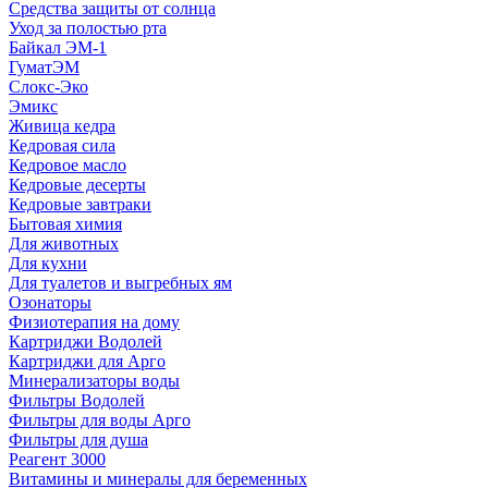
Средства защиты от солнца
Уход за полостью рта
Байкал ЭМ-1
ГуматЭМ
Слокс-Эко
Эмикс
Живица кедра
Кедровая сила
Кедровое масло
Кедровые десерты
Кедровые завтраки
Бытовая химия
Для животных
Для кухни
Для туалетов и выгребных ям
Озонаторы
Физиотерапия на дому
Картриджи Водолей
Картриджи для Арго
Минерализаторы воды
Фильтры Водолей
Фильтры для воды Арго
Фильтры для душа
Реагент 3000
Витамины и минералы для беременных