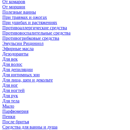
От комаров
От морщин
Полезные ванны
При травмах и ожогах
При ушибах и растяжениях
Противоаллергические средства
Противовоспалительные средства
Противогрибковые средства
Эмульсии Рициниол
Эфирные масла
Дезодоранты
Для век
Для волос
Для депиляции
Для интимных зон
Для лица, шеи и декольте
Для ног
Для ногтей
Для рук
Для тела
Мыло
Парфюмерия
Пенки
После бритья
Средства для ванны и душа