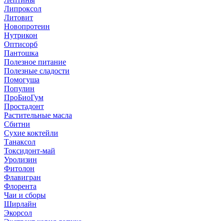
Липроксол
Литовит
Новопротеин
Нутрикон
Оптисорб
Пантошка
Полезное питание
Полезные сладости
Помогуша
Популин
ПроБиоГум
Простадонт
Растительные масла
Сбитни
Сухие коктейли
Танаксол
Токсидонт-май
Уролизин
Фитолон
Флавигран
Флорента
Чаи и сборы
Ширлайн
Экорсол