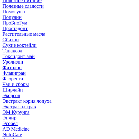
Полезное питание
Полезные сладости
Помогуша
Популин
ПроБиоГум
Простадонт
Растительные масла
Сбитни
Сухие коктейли
Танаксол
Токсидонт-май
Уролизин
Фитолон
Флавигран
Флорента
Чаи и сборы
Ширлайн
Экорсол
Экстракт корня лопуха
Экстракты трав
ЭМ-Курунга
Эплир
Эсобел
AD Medicine
NutriCare