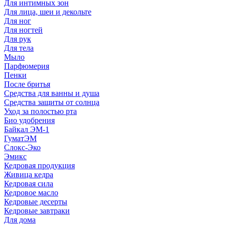
Для интимных зон
Для лица, шеи и декольте
Для ног
Для ногтей
Для рук
Для тела
Мыло
Парфюмерия
Пенки
После бритья
Средства для ванны и душа
Средства защиты от солнца
Уход за полостью рта
Био удобрения
Байкал ЭМ-1
ГуматЭМ
Слокс-Эко
Эмикс
Кедровая продукция
Живица кедра
Кедровая сила
Кедровое масло
Кедровые десерты
Кедровые завтраки
Для дома