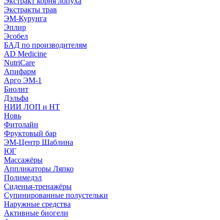
Экстракт корня лопуха
Экстракты трав
ЭМ-Курунга
Эплир
Эсобел
БАД по производителям
AD Medicine
NutriCare
Апифарм
Арго ЭМ-1
Биолит
Дэльфа
НИИ ЛОП и НТ
Новь
Фитолайн
Фруктовый бар
ЭМ-Центр Шаблина
ЮГ
Массажёры
Аппликаторы Ляпко
Полимедэл
Сиденья-тренажёры
Супинированные полустельки
Наружные средства
Активные биогели