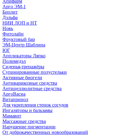
Апифарм
Арго ЭМ-1
Биолит
Дэльфа
НИИ ЛОП и НТ
Новь
Фитолайн
Фруктовый бар
ЭМ-Центр Шаблина
ЮГ
Аппликаторы Ляпко
Полимедэл
Сиденья-тренажёры
Супинированные полустельки
Активные биогели
Антиварикозные средства
Антицеллюлитные средства
АргоВасна
Витапринол
Для укрепления стенок сосудов
Ингаляторы и бальзамы
Мамавит
Массажные средства
Нарушение пигментации
От доброкачественных новообразований