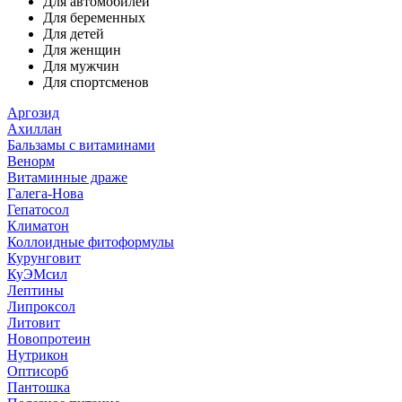
Для автомобилей
Для беременных
Для детей
Для женщин
Для мужчин
Для спортсменов
Аргозид
Ахиллан
Бальзамы с витаминами
Венорм
Витаминные драже
Галега-Нова
Гепатосол
Климатон
Коллоидные фитоформулы
Курунговит
КуЭМсил
Лептины
Липроксол
Литовит
Новопротеин
Нутрикон
Оптисорб
Пантошка