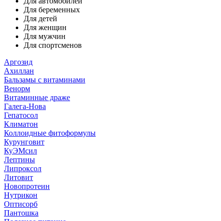
Для автомобилей
Для беременных
Для детей
Для женщин
Для мужчин
Для спортсменов
Аргозид
Ахиллан
Бальзамы с витаминами
Венорм
Витаминные драже
Галега-Нова
Гепатосол
Климатон
Коллоидные фитоформулы
Курунговит
КуЭМсил
Лептины
Липроксол
Литовит
Новопротеин
Нутрикон
Оптисорб
Пантошка