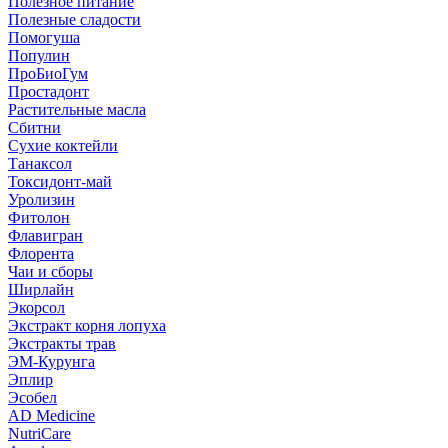
Полезное питание
Полезные сладости
Помогуша
Популин
ПроБиоГум
Простадонт
Растительные масла
Сбитни
Сухие коктейли
Танаксол
Токсидонт-май
Уролизин
Фитолон
Флавигран
Флорента
Чаи и сборы
Ширлайн
Экорсол
Экстракт корня лопуха
Экстракты трав
ЭМ-Курунга
Эплир
Эсобел
AD Medicine
NutriCare