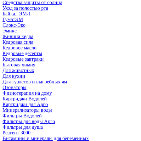
Средства защиты от солнца
Уход за полостью рта
Байкал ЭМ-1
ГуматЭМ
Слокс-Эко
Эмикс
Живица кедра
Кедровая сила
Кедровое масло
Кедровые десерты
Кедровые завтраки
Бытовая химия
Для животных
Для кухни
Для туалетов и выгребных ям
Озонаторы
Физиотерапия на дому
Картриджи Водолей
Картриджи для Арго
Минерализаторы воды
Фильтры Водолей
Фильтры для воды Арго
Фильтры для душа
Реагент 3000
Витамины и минералы для беременных