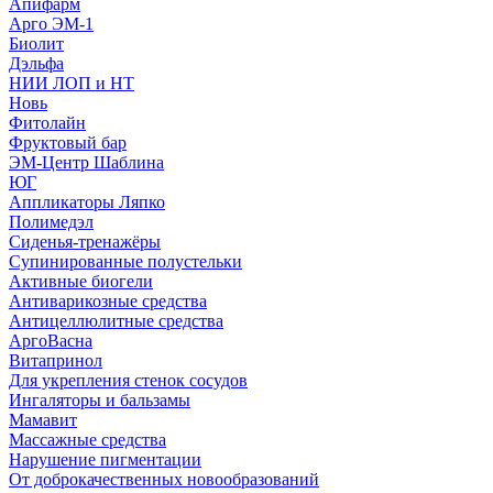
Апифарм
Арго ЭМ-1
Биолит
Дэльфа
НИИ ЛОП и НТ
Новь
Фитолайн
Фруктовый бар
ЭМ-Центр Шаблина
ЮГ
Аппликаторы Ляпко
Полимедэл
Сиденья-тренажёры
Супинированные полустельки
Активные биогели
Антиварикозные средства
Антицеллюлитные средства
АргоВасна
Витапринол
Для укрепления стенок сосудов
Ингаляторы и бальзамы
Мамавит
Массажные средства
Нарушение пигментации
От доброкачественных новообразований