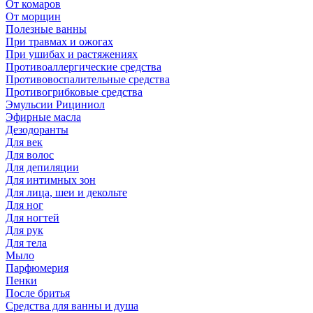
От комаров
От морщин
Полезные ванны
При травмах и ожогах
При ушибах и растяжениях
Противоаллергические средства
Противовоспалительные средства
Противогрибковые средства
Эмульсии Рициниол
Эфирные масла
Дезодоранты
Для век
Для волос
Для депиляции
Для интимных зон
Для лица, шеи и декольте
Для ног
Для ногтей
Для рук
Для тела
Мыло
Парфюмерия
Пенки
После бритья
Средства для ванны и душа