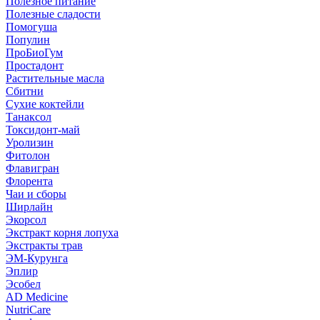
Полезное питание
Полезные сладости
Помогуша
Популин
ПроБиоГум
Простадонт
Растительные масла
Сбитни
Сухие коктейли
Танаксол
Токсидонт-май
Уролизин
Фитолон
Флавигран
Флорента
Чаи и сборы
Ширлайн
Экорсол
Экстракт корня лопуха
Экстракты трав
ЭМ-Курунга
Эплир
Эсобел
AD Medicine
NutriCare