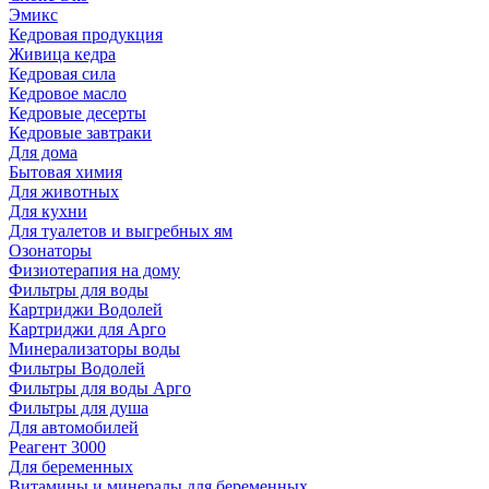
Эмикс
Кедровая продукция
Живица кедра
Кедровая сила
Кедровое масло
Кедровые десерты
Кедровые завтраки
Для дома
Бытовая химия
Для животных
Для кухни
Для туалетов и выгребных ям
Озонаторы
Физиотерапия на дому
Фильтры для воды
Картриджи Водолей
Картриджи для Арго
Минерализаторы воды
Фильтры Водолей
Фильтры для воды Арго
Фильтры для душа
Для автомобилей
Реагент 3000
Для беременных
Витамины и минералы для беременных