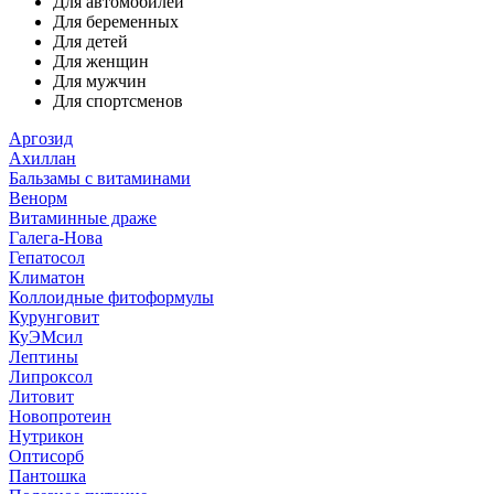
Для автомобилей
Для беременных
Для детей
Для женщин
Для мужчин
Для спортсменов
Аргозид
Ахиллан
Бальзамы с витаминами
Венорм
Витаминные драже
Галега-Нова
Гепатосол
Климатон
Коллоидные фитоформулы
Курунговит
КуЭМсил
Лептины
Липроксол
Литовит
Новопротеин
Нутрикон
Оптисорб
Пантошка