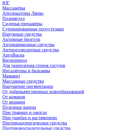
ЮГ
Массажёры
Аппликаторы Ляпко
Полимедэл
Сиденья-тренажёры
Супинированные полустельки
Наружные средства
Активные биогели
Антиварикозные средства
Антицеллюлитные средства
АргоВасна
Витапринол
Для укрепления стенок сосудов
Ингаляторы и бальзамы
Мамавит
Массажные средства
Нарушение пигментации
От доброкачественных новообразований
От комаров
От морщин
Полезные ванны
При травмах и ожогах
При ушибах и растяжениях
Противоаллергические средства
Противовоспалительные средства