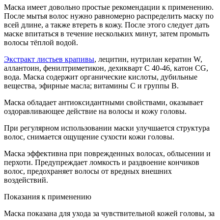
Маска имеет довольно простые рекомендации к применению.
После мытья волос нужно равномерно распределить маску по
всей длине, а также втереть в кожу. После этого следует дать
маске впитаться в течение нескольких минут, затем промыть
волосы тёплой водой.
Экстракт листьев крапивы
, лецитин, нутрилан кератин W,
аллантоин, фенилтриметикон, дехикварт С 40-46, катон CG,
вода. Маска содержит органические кислоты, дубильные
вещества, эфирные масла; витамины С и группы В.
Маска обладает антиоксидантными свойствами, оказывает
оздоравливающее действие на волосы и кожу головы.
При регулярном использовании маски улучшается структура
волос, снимается ощущение сухости кожи головы.
Маска эффективна при поврежденных волосах, облысении и
перхоти. Предупреждает ломкость и раздвоение кончиков
волос, предохраняет волосы от вредных внешних
воздействий.
Показания к применению
Маска показана для ухода за чувствительной кожей головы, за