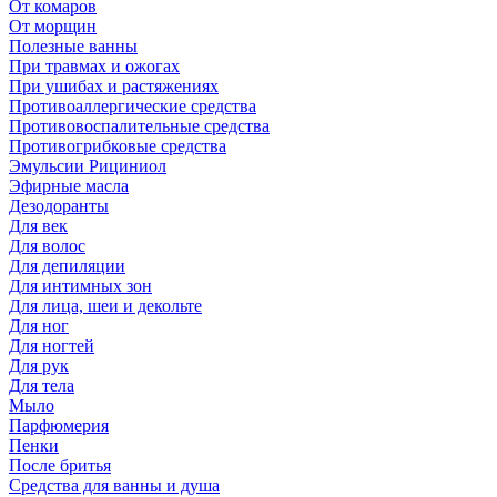
От комаров
От морщин
Полезные ванны
При травмах и ожогах
При ушибах и растяжениях
Противоаллергические средства
Противовоспалительные средства
Противогрибковые средства
Эмульсии Рициниол
Эфирные масла
Дезодоранты
Для век
Для волос
Для депиляции
Для интимных зон
Для лица, шеи и декольте
Для ног
Для ногтей
Для рук
Для тела
Мыло
Парфюмерия
Пенки
После бритья
Средства для ванны и душа