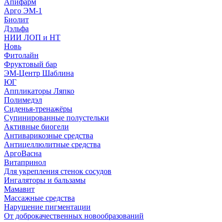
Апифарм
Арго ЭМ-1
Биолит
Дэльфа
НИИ ЛОП и НТ
Новь
Фитолайн
Фруктовый бар
ЭМ-Центр Шаблина
ЮГ
Аппликаторы Ляпко
Полимедэл
Сиденья-тренажёры
Супинированные полустельки
Активные биогели
Антиварикозные средства
Антицеллюлитные средства
АргоВасна
Витапринол
Для укрепления стенок сосудов
Ингаляторы и бальзамы
Мамавит
Массажные средства
Нарушение пигментации
От доброкачественных новообразований