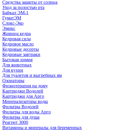
Средства защиты от солнца
Уход за полостью рта
Байкал ЭМ-1
ГуматЭМ
Слокс-Эко
Эмикс
Живица кедра
Кедровая сила
Кедровое масло
Кедровые десерты
Кедровые завтраки
Бытовая химия
Для животных
Для кухни
Для туалетов и выгребных ям
Озонаторы
Физиотерапия на дому
Картриджи Водолей
Картриджи для Арго
Минерализаторы воды
Фильтры Водолей
Фильтры для воды Арго
Фильтры для душа
Реагент 3000
Витамины и минералы для беременных