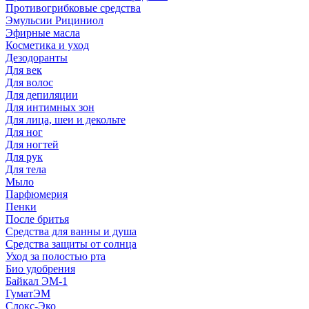
Противогрибковые средства
Эмульсии Рициниол
Эфирные масла
Косметика и уход
Дезодоранты
Для век
Для волос
Для депиляции
Для интимных зон
Для лица, шеи и декольте
Для ног
Для ногтей
Для рук
Для тела
Мыло
Парфюмерия
Пенки
После бритья
Средства для ванны и душа
Средства защиты от солнца
Уход за полостью рта
Био удобрения
Байкал ЭМ-1
ГуматЭМ
Слокс-Эко