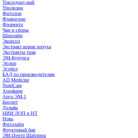
Токсидонт-май
Уролизин
Фитолон
Флавигран
Флорента
Чаи и сборы
Ширлайн
Экорсол
Экстракт корня лопуха
Экстракты трав
ЭМ-Курунга
Эплир
Эсобел
БАД по производителям
AD Medicine
NutriCare
Апифарм
Арго ЭМ-1
Биолит
Дэльфа
НИИ ЛОП и НТ
Новь
Фитолайн
Фруктовый бар
ЭМ-Центр Шаблина