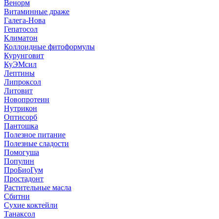
Венорм
Витаминные драже
Галега-Нова
Гепатосол
Климатон
Коллоидные фитоформулы
Курунговит
КуЭМсил
Лептины
Липроксол
Литовит
Новопротеин
Нутрикон
Оптисорб
Пантошка
Полезное питание
Полезные сладости
Помогуша
Популин
ПроБиоГум
Простадонт
Растительные масла
Сбитни
Сухие коктейли
Танаксол