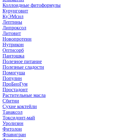
Коллоидные фитоформулы
Курунговит
КуЭМсил
Лептины
Липроксол
Литовит
Новопротеин
Нутрикон
Оптисорб
Пантошка
Полезное питание
Полезные сладости
Помогуша
Популин
ПроБиоГум
Простадонт
Растительные масла
Сбитни
Сухие коктейли
Танаксол
Токсидонт-май
Уролизин
Фитолон
Флавигран