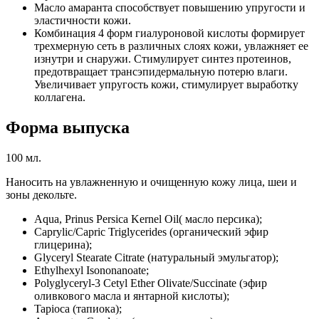
Масло амаранта способствует повышению упругости и
эластичности кожи.
Комбинация 4 форм гиалуроновой кислоты формирует
трехмерную сеть в различных слоях кожи, увлажняет ее
изнутри и снаружи. Стимулирует синтез протеинов,
предотвращает трансэпидермальную потерю влаги.
Увеличивает упругость кожи, стимулирует выработку
коллагена.
Форма выпуска
100 мл.
Наносить на увлажненную и очищенную кожу лица, шеи и
зоны декольте.
Aqua, Prinus Persica Kernel Oil( масло персика);
Caprylic/Capric Triglycerides (органический эфир
глицерина);
Glyceryl Stearate Citrate (натуральный эмульгатор);
Ethylhexyl Isononanoate;
Polyglyceryl-3 Cetyl Ether Olivate/Succinate (эфир
оливкового масла и янтарной кислоты);
Tapioca (тапиока);