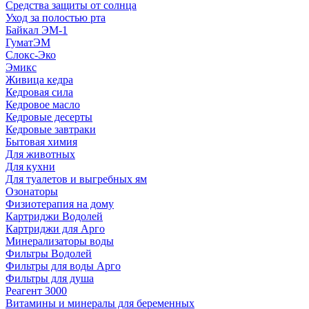
Средства защиты от солнца
Уход за полостью рта
Байкал ЭМ-1
ГуматЭМ
Слокс-Эко
Эмикс
Живица кедра
Кедровая сила
Кедровое масло
Кедровые десерты
Кедровые завтраки
Бытовая химия
Для животных
Для кухни
Для туалетов и выгребных ям
Озонаторы
Физиотерапия на дому
Картриджи Водолей
Картриджи для Арго
Минерализаторы воды
Фильтры Водолей
Фильтры для воды Арго
Фильтры для душа
Реагент 3000
Витамины и минералы для беременных