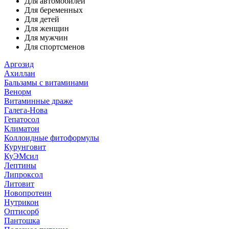
Для автомобилей
Для беременных
Для детей
Для женщин
Для мужчин
Для спортсменов
Аргозид
Ахиллан
Бальзамы с витаминами
Венорм
Витаминные драже
Галега-Нова
Гепатосол
Климатон
Коллоидные фитоформулы
Курунговит
КуЭМсил
Лептины
Липроксол
Литовит
Новопротеин
Нутрикон
Оптисорб
Пантошка