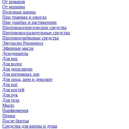
От комаров
От морщин
Полезные ванны
При травмах и ожогах
При ушибах и растяжениях
Противоаллергические средства
Противовоспалительные средства
Противогрибковые средства
Эмульсии Рициниол
Эфирные масла
Дезодоранты
Для век
Для волос
Для депиляции
Для интимных зон
Для лица, шеи и декольте
Для ног
Для ногтей
Для рук
Для тела
Мыло
Парфюмерия
Пенки
После бритья
Средства для ванны и душа