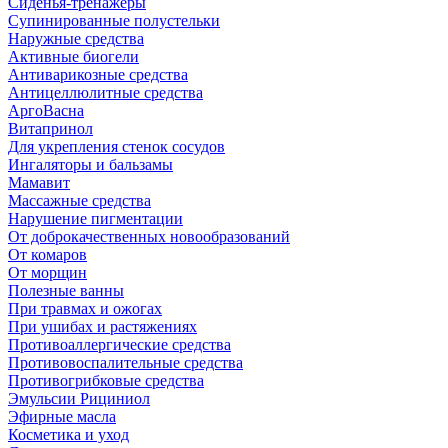
Сиденья-тренажёры
Супинированные полустельки
Наружные средства
Активные биогели
Антиварикозные средства
Антицеллюлитные средства
АргоВасна
Витапринол
Для укрепления стенок сосудов
Ингаляторы и бальзамы
Мамавит
Массажные средства
Нарушение пигментации
От доброкачественных новообразований
От комаров
От морщин
Полезные ванны
При травмах и ожогах
При ушибах и растяжениях
Противоаллергические средства
Противовоспалительные средства
Противогрибковые средства
Эмульсии Рициниол
Эфирные масла
Косметика и уход