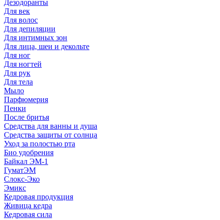
Дезодоранты
Для век
Для волос
Для депиляции
Для интимных зон
Для лица, шеи и декольте
Для ног
Для ногтей
Для рук
Для тела
Мыло
Парфюмерия
Пенки
После бритья
Средства для ванны и душа
Средства защиты от солнца
Уход за полостью рта
Био удобрения
Байкал ЭМ-1
ГуматЭМ
Слокс-Эко
Эмикс
Кедровая продукция
Живица кедра
Кедровая сила