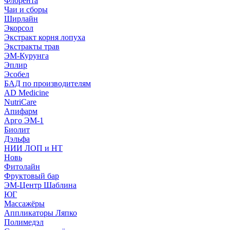
Флорента
Чаи и сборы
Ширлайн
Экорсол
Экстракт корня лопуха
Экстракты трав
ЭМ-Курунга
Эплир
Эсобел
БАД по производителям
AD Medicine
NutriCare
Апифарм
Арго ЭМ-1
Биолит
Дэльфа
НИИ ЛОП и НТ
Новь
Фитолайн
Фруктовый бар
ЭМ-Центр Шаблина
ЮГ
Массажёры
Аппликаторы Ляпко
Полимедэл