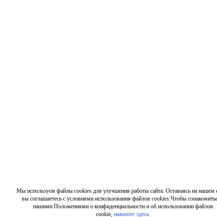
Мы используем файлы cookies для улучшения работы сайта. Оставаясь на нашем с
вы соглашаетесь с условиями использования файлов cookies.Чтобы ознакомитьс
нашими Положениями о конфиденциальности и об использовании файлов
cookie,
нажмите здесь
.