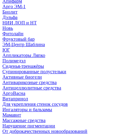
Апифарм
Арго ЭМ-1
Биолит
Дэльфа
НИИ ЛОП и НТ
Новь
Фитолайн
Фруктовый бар
ЭМ-Центр Шаблина
ЮГ
Аппликаторы Ляпко
Полимедэл
Сиденья-тренажёры
Супинированные полустельки
Активные биогели
Антиварикозные средства
Антицеллюлитные средства
АргоВасна
Витапринол
Для укрепления стенок сосудов
Ингаляторы и бальзамы
Мамавит
Массажные средства
Нарушение пигментации
От доброкачественных новообразований