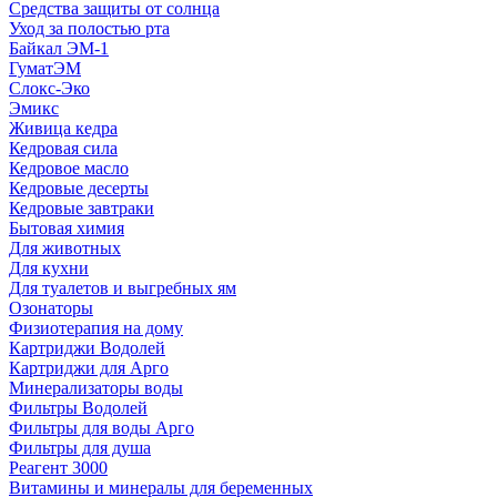
Средства защиты от солнца
Уход за полостью рта
Байкал ЭМ-1
ГуматЭМ
Слокс-Эко
Эмикс
Живица кедра
Кедровая сила
Кедровое масло
Кедровые десерты
Кедровые завтраки
Бытовая химия
Для животных
Для кухни
Для туалетов и выгребных ям
Озонаторы
Физиотерапия на дому
Картриджи Водолей
Картриджи для Арго
Минерализаторы воды
Фильтры Водолей
Фильтры для воды Арго
Фильтры для душа
Реагент 3000
Витамины и минералы для беременных