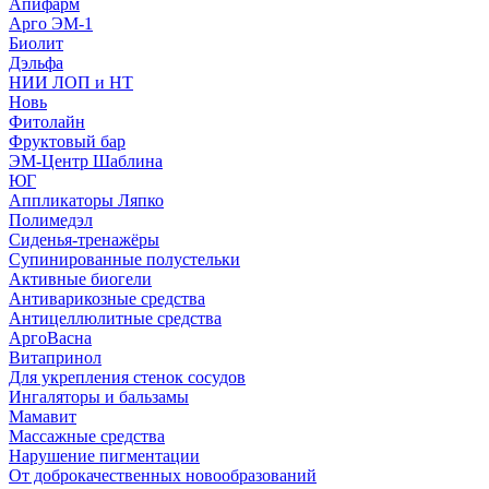
Апифарм
Арго ЭМ-1
Биолит
Дэльфа
НИИ ЛОП и НТ
Новь
Фитолайн
Фруктовый бар
ЭМ-Центр Шаблина
ЮГ
Аппликаторы Ляпко
Полимедэл
Сиденья-тренажёры
Супинированные полустельки
Активные биогели
Антиварикозные средства
Антицеллюлитные средства
АргоВасна
Витапринол
Для укрепления стенок сосудов
Ингаляторы и бальзамы
Мамавит
Массажные средства
Нарушение пигментации
От доброкачественных новообразований