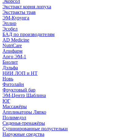
Экорсол
Экстракт корня лопуха
Экстракты трав
ЭМ-Курунга
Эплир
Эсобел
БАД по производителям
AD Medicine
NutriCare
Апифарм
Арго ЭМ-1
Биолит
Дэльфа
НИИ ЛОП и НТ
Новь
Фитолайн
Фруктовый бар
ЭМ-Центр Шаблина
ЮГ
Массажёры
Аппликаторы Ляпко
Полимедэл
Сиденья-тренажёры
Супинированные полустельки
Наружные средства