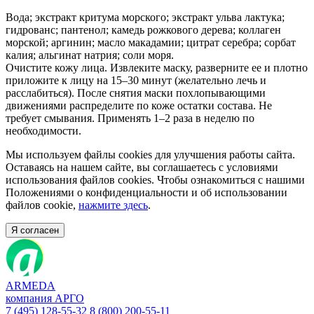
Вода; экстракт критума морского; экстракт ульва лактука;
гидрованс; пантенол; камедь рожкового дерева; коллаген
морской; аргинин; масло макадамии; цитрат серебра; сорбат
калия; альгинат натрия; соли моря.
Очистите кожу лица. Извлеките маску, разверните ее и плотно
приложите к лицу на 15–30 минут (желательно лечь и
расслабиться). После снятия маски похлопывающими
движениями распределите по коже остатки состава. Не
требует смывания. Применять 1–2 раза в неделю по
необходимости.
Мы используем файлы cookies для улучшения работы сайта.
Оставаясь на нашем сайте, вы соглашаетесь с условиями
использования файлов cookies. Чтобы ознакомиться с нашими
Положениями о конфиденциальности и об использовании
файлов cookie,
нажмите здесь
.
Я согласен
ARMEDA
компания АРГО
7 (495) 128-55-32
8 (800) 200-55-11