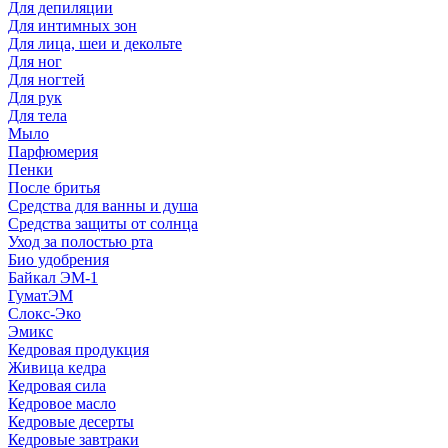
Для депиляции
Для интимных зон
Для лица, шеи и декольте
Для ног
Для ногтей
Для рук
Для тела
Мыло
Парфюмерия
Пенки
После бритья
Средства для ванны и душа
Средства защиты от солнца
Уход за полостью рта
Био удобрения
Байкал ЭМ-1
ГуматЭМ
Слокс-Эко
Эмикс
Кедровая продукция
Живица кедра
Кедровая сила
Кедровое масло
Кедровые десерты
Кедровые завтраки