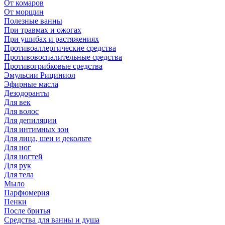
От комаров
От морщин
Полезные ванны
При травмах и ожогах
При ушибах и растяжениях
Противоаллергические средства
Противовоспалительные средства
Противогрибковые средства
Эмульсии Рициниол
Эфирные масла
Дезодоранты
Для век
Для волос
Для депиляции
Для интимных зон
Для лица, шеи и декольте
Для ног
Для ногтей
Для рук
Для тела
Мыло
Парфюмерия
Пенки
После бритья
Средства для ванны и душа