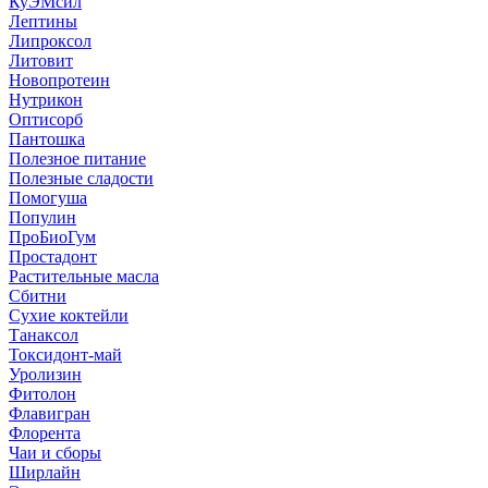
КуЭМсил
Лептины
Липроксол
Литовит
Новопротеин
Нутрикон
Оптисорб
Пантошка
Полезное питание
Полезные сладости
Помогуша
Популин
ПроБиоГум
Простадонт
Растительные масла
Сбитни
Сухие коктейли
Танаксол
Токсидонт-май
Уролизин
Фитолон
Флавигран
Флорента
Чаи и сборы
Ширлайн