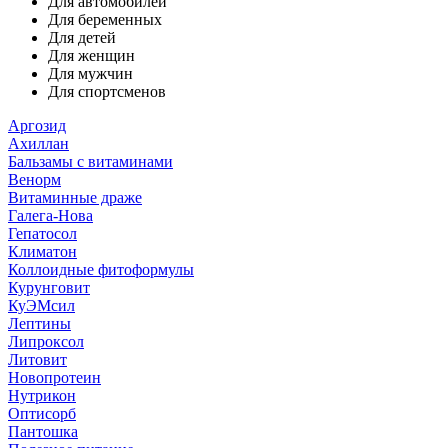
Для автомобилей
Для беременных
Для детей
Для женщин
Для мужчин
Для спортсменов
Аргозид
Ахиллан
Бальзамы с витаминами
Венорм
Витаминные драже
Галега-Нова
Гепатосол
Климатон
Коллоидные фитоформулы
Курунговит
КуЭМсил
Лептины
Липроксол
Литовит
Новопротеин
Нутрикон
Оптисорб
Пантошка