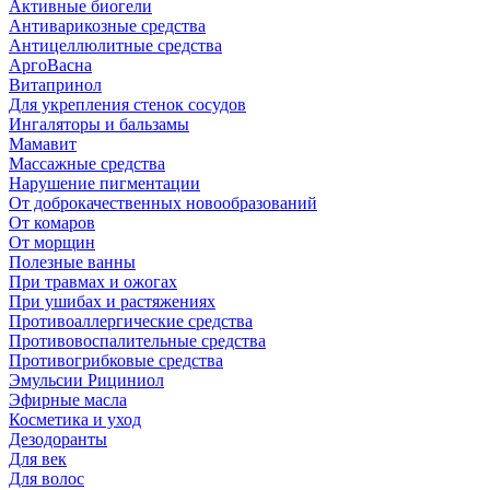
Активные биогели
Антиварикозные средства
Антицеллюлитные средства
АргоВасна
Витапринол
Для укрепления стенок сосудов
Ингаляторы и бальзамы
Мамавит
Массажные средства
Нарушение пигментации
От доброкачественных новообразований
От комаров
От морщин
Полезные ванны
При травмах и ожогах
При ушибах и растяжениях
Противоаллергические средства
Противовоспалительные средства
Противогрибковые средства
Эмульсии Рициниол
Эфирные масла
Косметика и уход
Дезодоранты
Для век
Для волос