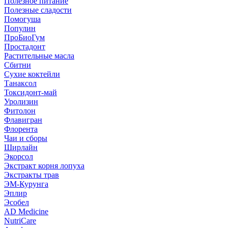
Полезное питание
Полезные сладости
Помогуша
Популин
ПроБиоГум
Простадонт
Растительные масла
Сбитни
Сухие коктейли
Танаксол
Токсидонт-май
Уролизин
Фитолон
Флавигран
Флорента
Чаи и сборы
Ширлайн
Экорсол
Экстракт корня лопуха
Экстракты трав
ЭМ-Курунга
Эплир
Эсобел
AD Medicine
NutriCare