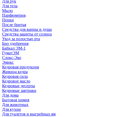
Для рук
Для тела
Мыло
Парфюмерия
Пенки
После бритья
Средства для ванны и душа
Средства защиты от солнца
Уход за полостью рта
Био удобрения
Байкал ЭМ-1
ГуматЭМ
Слокс-Эко
Эмикс
Кедровая продукция
Живица кедра
Кедровая сила
Кедровое масло
Кедровые десерты
Кедровые завтраки
Для дома
Бытовая химия
Для животных
Для кухни
Для туалетов и выгребных ям