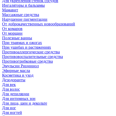
Для укрепления стенок сосудов
Ингаляторы и бальзамы
Мамавит
Массажные средства
Нарушение пигментации
От доброкачественных новообразований
От комаров
От морщин
Полезные ванны
При травмах и ожогах
При ушибах и растяжениях
Противоаллергические средства
Противовоспалительные средства
Противогрибковые средства
Эмульсии Рициниол
Эфирные масла
Косметика и уход
Дезодоранты
Для век
Для волос
Для депиляции
Для интимных зон
Для лица, шеи и декольте
Для ног
Для ногтей