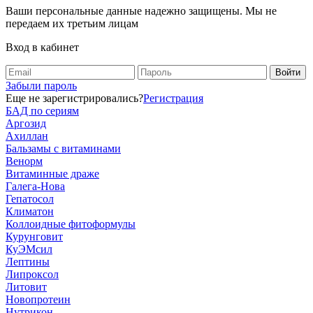
Ваши персональные данные надежно защищены. Мы не
передаем их третьим лицам
Вход в кабинет
Забыли пароль
Еще не зарегистрировались?
Регистрация
БАД по сериям
Аргозид
Ахиллан
Бальзамы с витаминами
Венорм
Витаминные драже
Галега-Нова
Гепатосол
Климатон
Коллоидные фитоформулы
Курунговит
КуЭМсил
Лептины
Липроксол
Литовит
Новопротеин
Нутрикон