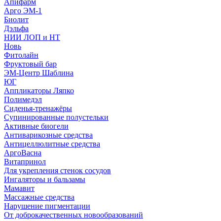
Апифарм
Арго ЭМ-1
Биолит
Дэльфа
НИИ ЛОП и НТ
Новь
Фитолайн
Фруктовый бар
ЭМ-Центр Шаблина
ЮГ
Аппликаторы Ляпко
Полимедэл
Сиденья-тренажёры
Супинированные полустельки
Активные биогели
Антиварикозные средства
Антицеллюлитные средства
АргоВасна
Витапринол
Для укрепления стенок сосудов
Ингаляторы и бальзамы
Мамавит
Массажные средства
Нарушение пигментации
От доброкачественных новообразований