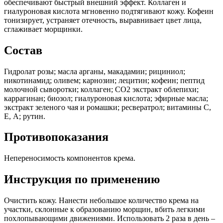
обеспечивают быстрый внешний эффект. Коллаген и
гиалуроновая кислота мгновенно подтягивают кожу. Кофеин
тонизирует, устраняет отечность, выравнивает цвет лица,
сглаживает морщинки.
Состав
Гидролат розы; масла арганы, макадамии; рициниол;
никотинамид; оливем; карнозин; лецитин; кофеин; пептид
молочной сыворотки; коллаген; СО2 экстракт облепихи;
каррагинан; биозол; гиалуроновая кислота; эфирные масла;
экстракт зеленого чая и ромашки; ресвератрол; витамины С,
Е, А; рутин.
Противопоказания
Непереносимость компонентов крема.
Инструкция по применению
Очистить кожу. Нанести небольшое количество крема на
участки, склонные к образованию морщин, вбить легкими
похлопывающими движениями. Использовать 2 раза в день –