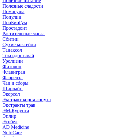
Полезное питание
Полезные сладости
Помогуша
Популин
ПроБиоГум
Простадонт
Растительные масла
Сбитни
Сухие коктейли
Танаксол
Токсидонт-май
Уролизин
Фитолон
Флавигран
Флорента
Чаи и сборы
Ширлайн
Экорсол
Экстракт корня лопуха
Экстракты трав
ЭМ-Курунга
Эплир
Эсобел
AD Medicine
NutriCare