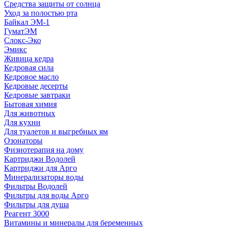
Средства защиты от солнца
Уход за полостью рта
Байкал ЭМ-1
ГуматЭМ
Слокс-Эко
Эмикс
Живица кедра
Кедровая сила
Кедровое масло
Кедровые десерты
Кедровые завтраки
Бытовая химия
Для животных
Для кухни
Для туалетов и выгребных ям
Озонаторы
Физиотерапия на дому
Картриджи Водолей
Картриджи для Арго
Минерализаторы воды
Фильтры Водолей
Фильтры для воды Арго
Фильтры для душа
Реагент 3000
Витамины и минералы для беременных