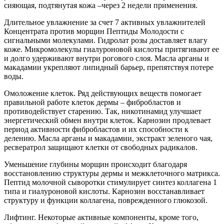
сияющая, подтянутая кожа –через 2 недели применения.
Длительное увлажнение за счет 7 активных увлажнителей
Концентрата против морщин Пептиды Молодости с
сигнальными молекулами. Гидролат розы доставляет влагу
коже. Микромолекулы гиалуроновой кислоты притягивают ее
и долго удерживают внутри рогового слоя. Масла арганы и
макадамии укрепляют липидный барьер, препятствуя потере
воды.
Омоложение клеток. Ряд действующих веществ помогает
правильной работе клеток дермы – фибробластов и
противодействует старению. Так, никотинамид улучшает
энергетический обмен внутри клеток. Карнозин продлевает
период активности фибробластов и их способности к
делению. Масла арганы и макадамии, экстракт зеленого чая,
ресвератрол защищают клетки от свободных радикалов.
Уменьшение глубины морщин происходит благодаря
восстановлению структуры дермы и межклеточного матрикса.
Пептид молочной сыворотки стимулирует синтез коллагена 1
типа и гиалуроновой кислоты. Карнозин восстанавливает
структуру и функции коллагена, поврежденного глюкозой.
Лифтинг. Некоторые активные компоненты, кроме того,