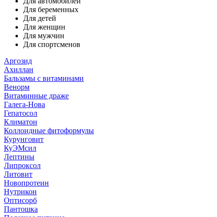
Для автомобилей
Для беременных
Для детей
Для женщин
Для мужчин
Для спортсменов
Аргозид
Ахиллан
Бальзамы с витаминами
Венорм
Витаминные драже
Галега-Нова
Гепатосол
Климатон
Коллоидные фитоформулы
Курунговит
КуЭМсил
Лептины
Липроксол
Литовит
Новопротеин
Нутрикон
Оптисорб
Пантошка