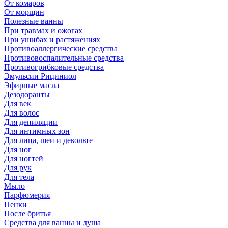
От комаров
От морщин
Полезные ванны
При травмах и ожогах
При ушибах и растяжениях
Противоаллергические средства
Противовоспалительные средства
Противогрибковые средства
Эмульсии Рициниол
Эфирные масла
Дезодоранты
Для век
Для волос
Для депиляции
Для интимных зон
Для лица, шеи и декольте
Для ног
Для ногтей
Для рук
Для тела
Мыло
Парфюмерия
Пенки
После бритья
Средства для ванны и душа