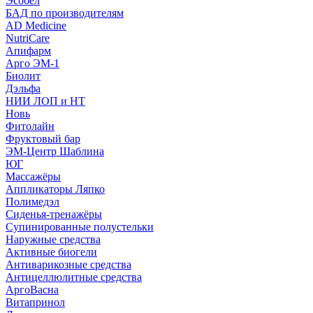
Эсобел
БАД по производителям
AD Medicine
NutriCare
Апифарм
Арго ЭМ-1
Биолит
Дэльфа
НИИ ЛОП и НТ
Новь
Фитолайн
Фруктовый бар
ЭМ-Центр Шаблина
ЮГ
Массажёры
Аппликаторы Ляпко
Полимедэл
Сиденья-тренажёры
Супинированные полустельки
Наружные средства
Активные биогели
Антиварикозные средства
Антицеллюлитные средства
АргоВасна
Витапринол