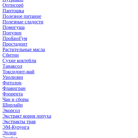
Оптисорб
Пантошка
Полезное питание
Полезные сладости
Помогуша
Популин
ПроБиоГум
Простадонт
Растительные масла
Сбитни
Сухие коктейли
Танаксол
Токсидонт-май
Уролизин
Фитолон
Флавигран
Флорента
Чаи и сборы
Ширлайн
Экорсол
Экстракт корня лопуха
Экстракты трав
ЭМ-Курунга
Эплир