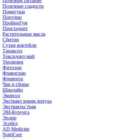
Полезное питание
Полезные сладости
Помогуша
Популин
ПроБиоГум
Простадонт
Растительные масла
Сбитни
Сухие коктейли
Танаксол
Токсидонт-май
Уролизин
Фитолон
Флавигран
Флорента
Чаи и сборы
Ширлайн
Экорсол
Экстракт корня лопуха
Экстракты трав
ЭМ-Курунга
Эплир
Эсобел
AD Medicine
NutriCare