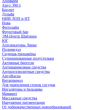
Апифарм
Арго ЭМ-1
Биолит
Дэльфа
НИИ ЛОП и НТ
Новь
Фитолайн
Фруктовый бар
ЭМ-Центр Шаблина
ЮГ
Аппликаторы Ляпко
Полимедэл
Сиденья-тренажёры
Супинированные полустельки
Активные биогели
Антиварикозные средства
Антицеллюлитные средства
АргоВасна
Витапринол
Для укрепления стенок сосудов
Ингаляторы и бальзамы
Мамавит
Массажные средства
Нарушение пигментации
От доброкачественных новообразований