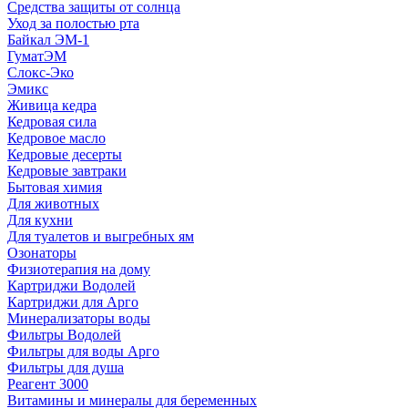
Средства защиты от солнца
Уход за полостью рта
Байкал ЭМ-1
ГуматЭМ
Слокс-Эко
Эмикс
Живица кедра
Кедровая сила
Кедровое масло
Кедровые десерты
Кедровые завтраки
Бытовая химия
Для животных
Для кухни
Для туалетов и выгребных ям
Озонаторы
Физиотерапия на дому
Картриджи Водолей
Картриджи для Арго
Минерализаторы воды
Фильтры Водолей
Фильтры для воды Арго
Фильтры для душа
Реагент 3000
Витамины и минералы для беременных