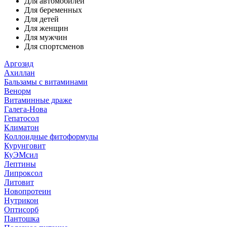
Для автомобилей
Для беременных
Для детей
Для женщин
Для мужчин
Для спортсменов
Аргозид
Ахиллан
Бальзамы с витаминами
Венорм
Витаминные драже
Галега-Нова
Гепатосол
Климатон
Коллоидные фитоформулы
Курунговит
КуЭМсил
Лептины
Липроксол
Литовит
Новопротеин
Нутрикон
Оптисорб
Пантошка