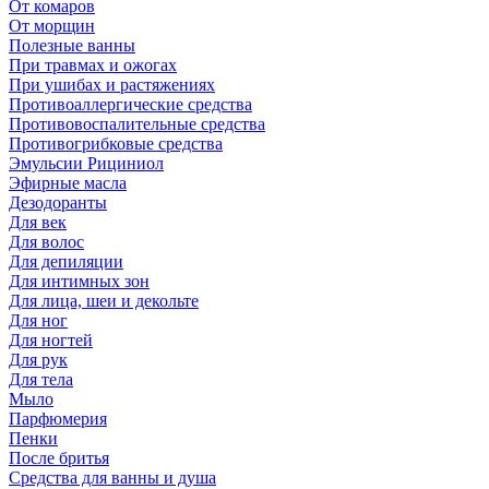
От комаров
От морщин
Полезные ванны
При травмах и ожогах
При ушибах и растяжениях
Противоаллергические средства
Противовоспалительные средства
Противогрибковые средства
Эмульсии Рициниол
Эфирные масла
Дезодоранты
Для век
Для волос
Для депиляции
Для интимных зон
Для лица, шеи и декольте
Для ног
Для ногтей
Для рук
Для тела
Мыло
Парфюмерия
Пенки
После бритья
Средства для ванны и душа