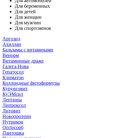
Для автомобилей
Для беременных
Для детей
Для женщин
Для мужчин
Для спортсменов
Аргозид
Ахиллан
Бальзамы с витаминами
Венорм
Витаминные драже
Галега-Нова
Гепатосол
Климатон
Коллоидные фитоформулы
Курунговит
КуЭМсил
Лептины
Липроксол
Литовит
Новопротеин
Нутрикон
Оптисорб
Пантошка