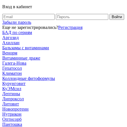
Вход в кабинет
Забыли пароль
Еще не зарегистрировались?
Регистрация
БАД по сериям
Аргозид
Ахиллан
Бальзамы с витаминами
Венорм
Витаминные драже
Галега-Нова
Гепатосол
Климатон
Коллоидные фитоформулы
Курунговит
КуЭМсил
Лептины
Липроксол
Литовит
Новопротеин
Нутрикон
Оптисорб
Пантошка