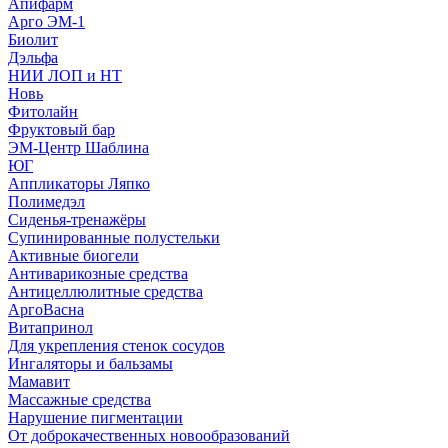
Апифарм
Арго ЭМ-1
Биолит
Дэльфа
НИИ ЛОП и НТ
Новь
Фитолайн
Фруктовый бар
ЭМ-Центр Шаблина
ЮГ
Аппликаторы Ляпко
Полимедэл
Сиденья-тренажёры
Супинированные полустельки
Активные биогели
Антиварикозные средства
Антицеллюлитные средства
АргоВасна
Витапринол
Для укрепления стенок сосудов
Ингаляторы и бальзамы
Мамавит
Массажные средства
Нарушение пигментации
От доброкачественных новообразований