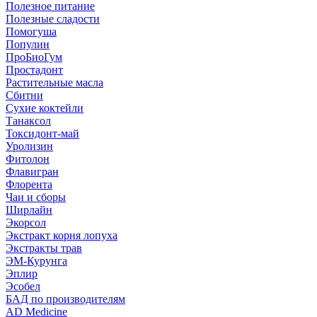
Полезное питание
Полезные сладости
Помогуша
Популин
ПроБиоГум
Простадонт
Растительные масла
Сбитни
Сухие коктейли
Танаксол
Токсидонт-май
Уролизин
Фитолон
Флавигран
Флорента
Чаи и сборы
Ширлайн
Экорсол
Экстракт корня лопуха
Экстракты трав
ЭМ-Курунга
Эплир
Эсобел
БАД по производителям
AD Medicine