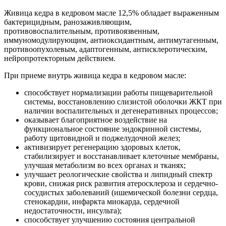
Живица кедра в кедровом масле 12,5% обладает выраженным
бактерицидным, ранозаживляющим,
противовоспалительным, противоязвенным,
иммуномодулирующим, антиоксидантным, антимутагенным,
противоопухолевым, адаптогенным, антисклеротическим,
нейропротекторным действием.
При приеме внутрь живица кедра в кедровом масле:
способствует нормализации работы пищеварительной
системы, восстановлению слизистой оболочки ЖКТ при
наличии воспалительных и дегенеративных процессов;
оказывает благоприятное воздействие на
функциональное состояние эндокринной системы,
работу щитовидной и поджелудочной желез;
активизирует регенерацию здоровых клеток,
стабилизирует и восстанавливает клеточные мембраны,
улучшая метаболизм во всех органах и тканях;
улучшает реологические свойства и липидный спектр
крови, снижая риск развития атеросклероза и сердечно-
сосудистых заболеваний (ишемической болезни сердца,
стенокардии, инфаркта миокарда, сердечной
недостаточности, инсульта);
способствует улучшению состояния центральной