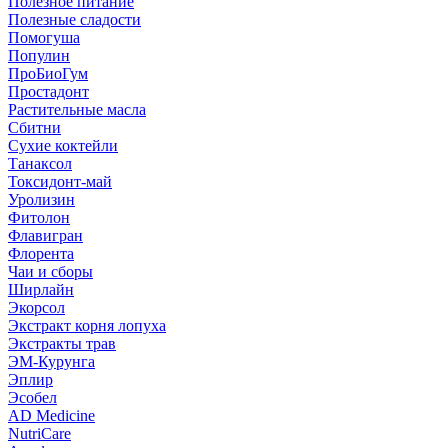
Полезное питание
Полезные сладости
Помогуша
Популин
ПроБиоГум
Простадонт
Растительные масла
Сбитни
Сухие коктейли
Танаксол
Токсидонт-май
Уролизин
Фитолон
Флавигран
Флорента
Чаи и сборы
Ширлайн
Экорсол
Экстракт корня лопуха
Экстракты трав
ЭМ-Курунга
Эплир
Эсобел
AD Medicine
NutriCare