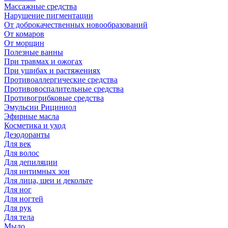
Массажные средства
Нарушение пигментации
От доброкачественных новообразований
От комаров
От морщин
Полезные ванны
При травмах и ожогах
При ушибах и растяжениях
Противоаллергические средства
Противовоспалительные средства
Противогрибковые средства
Эмульсии Рициниол
Эфирные масла
Косметика и уход
Дезодоранты
Для век
Для волос
Для депиляции
Для интимных зон
Для лица, шеи и декольте
Для ног
Для ногтей
Для рук
Для тела
Мыло