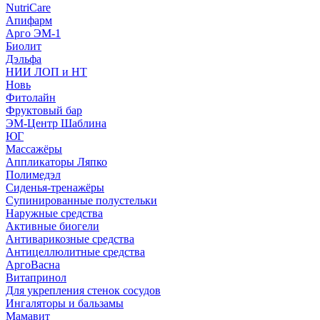
NutriCare
Апифарм
Арго ЭМ-1
Биолит
Дэльфа
НИИ ЛОП и НТ
Новь
Фитолайн
Фруктовый бар
ЭМ-Центр Шаблина
ЮГ
Массажёры
Аппликаторы Ляпко
Полимедэл
Сиденья-тренажёры
Супинированные полустельки
Наружные средства
Активные биогели
Антиварикозные средства
Антицеллюлитные средства
АргоВасна
Витапринол
Для укрепления стенок сосудов
Ингаляторы и бальзамы
Мамавит