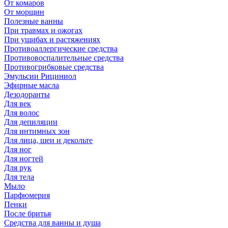
От комаров
От морщин
Полезные ванны
При травмах и ожогах
При ушибах и растяжениях
Противоаллергические средства
Противовоспалительные средства
Противогрибковые средства
Эмульсии Рициниол
Эфирные масла
Дезодоранты
Для век
Для волос
Для депиляции
Для интимных зон
Для лица, шеи и декольте
Для ног
Для ногтей
Для рук
Для тела
Мыло
Парфюмерия
Пенки
После бритья
Средства для ванны и душа