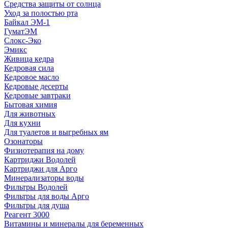
Средства защиты от солнца
Уход за полостью рта
Байкал ЭМ-1
ГуматЭМ
Слокс-Эко
Эмикс
Живица кедра
Кедровая сила
Кедровое масло
Кедровые десерты
Кедровые завтраки
Бытовая химия
Для животных
Для кухни
Для туалетов и выгребных ям
Озонаторы
Физиотерапия на дому
Картриджи Водолей
Картриджи для Арго
Минерализаторы воды
Фильтры Водолей
Фильтры для воды Арго
Фильтры для душа
Реагент 3000
Витамины и минералы для беременных