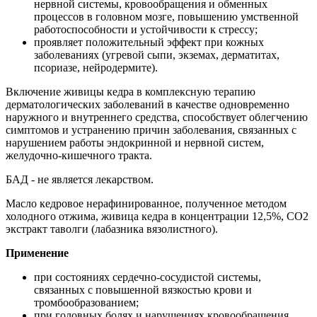
нервной системы, кровообращения и обменных
процессов в головном мозге, повышению умственной
работоспособности и устойчивости к стрессу;
проявляет положительный эффект при кожных
заболеваниях (угревой сыпи, экземах, дерматитах,
псориазе, нейродермите).
Включение живицы кедра в комплексную терапию
дерматологических заболеваний в качестве одновременно
наружного и внутреннего средства, способствует облегчению
симптомов и устранению причин заболевания, связанных с
нарушением работы эндокринной и нервной систем,
желудочно-кишечного тракта.
БАД - не является лекарством.
Масло кедровое нерафинированное, полученное методом
холодного отжима, живица кедра в концентрации 12,5%, СО2
экстракт таволги (лабазника вязолистного).
Применение
при состояниях сердечно-сосудистой системы,
связанных с повышенной вязкостью крови и
тромбообразованием;
при головных болях и нарушениях кровообращения,