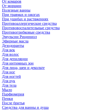
От комаров
От морщин
Полезные ванны
При травмах и ожогах
При ушибах и растяжениях
Противоаллергические средства
Противовоспалительные средства
Противогрибковые средства
Эмульсии Рициниол
Эфирные масла
Дезодоранты
Для век
Для волос
Для депиляции
Для интимных зон
Для лица, шеи и декольте
Для ног
Для ногтей
Для рук
Для тела
Мыло
Парфюмерия
Пенки
После бритья
Средства для ванны и душа