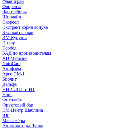
Флавигран
Флорента
Чаи и сборы
Ширлайн
Экорсол
Экстракт корня лопуха
Экстракты трав
ЭМ-Курунга
Эплир
Эсобел
БАД по производителям
AD Medicine
NutriCare
Апифарм
Арго ЭМ-1
Биолит
Дэльфа
НИИ ЛОП и НТ
Новь
Фитолайн
Фруктовый бар
ЭМ-Центр Шаблина
ЮГ
Массажёры
Аппликаторы Ляпко