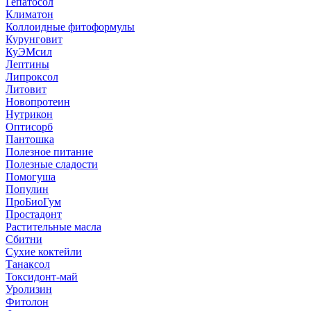
Гепатосол
Климатон
Коллоидные фитоформулы
Курунговит
КуЭМсил
Лептины
Липроксол
Литовит
Новопротеин
Нутрикон
Оптисорб
Пантошка
Полезное питание
Полезные сладости
Помогуша
Популин
ПроБиоГум
Простадонт
Растительные масла
Сбитни
Сухие коктейли
Танаксол
Токсидонт-май
Уролизин
Фитолон