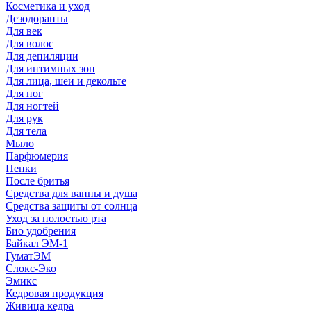
Косметика и уход
Дезодоранты
Для век
Для волос
Для депиляции
Для интимных зон
Для лица, шеи и декольте
Для ног
Для ногтей
Для рук
Для тела
Мыло
Парфюмерия
Пенки
После бритья
Средства для ванны и душа
Средства защиты от солнца
Уход за полостью рта
Био удобрения
Байкал ЭМ-1
ГуматЭМ
Слокс-Эко
Эмикс
Кедровая продукция
Живица кедра