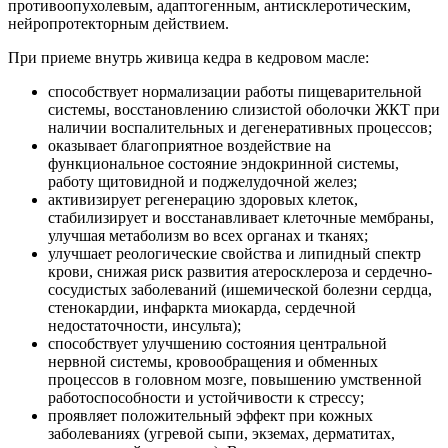
противоопухолевым, адаптогенным, антисклеротическим,
нейропротекторным действием.
При приеме внутрь живица кедра в кедровом масле:
способствует нормализации работы пищеварительной
системы, восстановлению слизистой оболочки ЖКТ при
наличии воспалительных и дегенеративных процессов;
оказывает благоприятное воздействие на
функциональное состояние эндокринной системы,
работу щитовидной и поджелудочной желез;
активизирует регенерацию здоровых клеток,
стабилизирует и восстанавливает клеточные мембраны,
улучшая метаболизм во всех органах и тканях;
улучшает реологические свойства и липидный спектр
крови, снижая риск развития атеросклероза и сердечно-
сосудистых заболеваний (ишемической болезни сердца,
стенокардии, инфаркта миокарда, сердечной
недостаточности, инсульта);
способствует улучшению состояния центральной
нервной системы, кровообращения и обменных
процессов в головном мозге, повышению умственной
работоспособности и устойчивости к стрессу;
проявляет положительный эффект при кожных
заболеваниях (угревой сыпи, экземах, дерматитах,