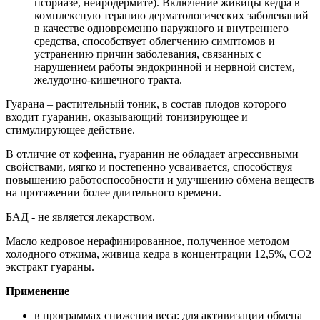
псориазе, нейродермите). Включение живицы кедра в
комплексную терапию дерматологических заболеваний
в качестве одновременно наружного и внутреннего
средства, способствует облегчению симптомов и
устранению причин заболевания, связанных с
нарушением работы эндокринной и нервной систем,
желудочно-кишечного тракта.
Гуарана – растительный тоник, в состав плодов которого
входит гуаранин, оказывающий тонизирующее и
стимулирующее действие.
В отличие от кофеина, гуаранин не обладает агрессивными
свойствами, мягко и постепенно усваивается, способствуя
повышению работоспособности и улучшению обмена веществ
на протяжении более длительного времени.
БАД - не является лекарством.
Масло кедровое нерафинированное, полученное методом
холодного отжима, живица кедра в концентрации 12,5%, СО2
экстракт гуараны.
Применение
в программах снижения веса: для активизации обмена