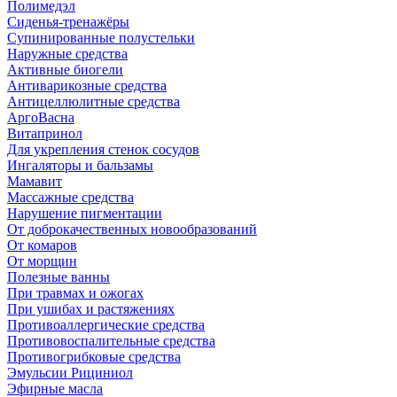
Полимедэл
Сиденья-тренажёры
Супинированные полустельки
Наружные средства
Активные биогели
Антиварикозные средства
Антицеллюлитные средства
АргоВасна
Витапринол
Для укрепления стенок сосудов
Ингаляторы и бальзамы
Мамавит
Массажные средства
Нарушение пигментации
От доброкачественных новообразований
От комаров
От морщин
Полезные ванны
При травмах и ожогах
При ушибах и растяжениях
Противоаллергические средства
Противовоспалительные средства
Противогрибковые средства
Эмульсии Рициниол
Эфирные масла