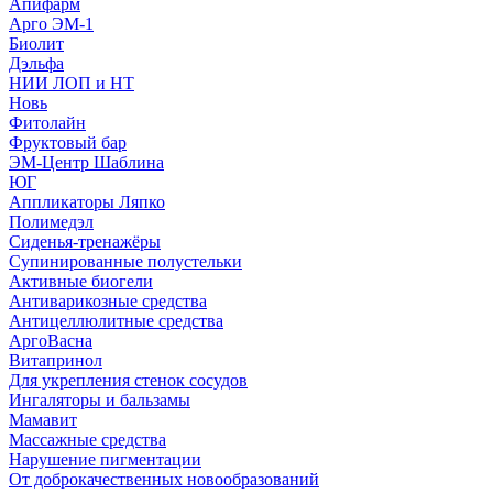
Апифарм
Арго ЭМ-1
Биолит
Дэльфа
НИИ ЛОП и НТ
Новь
Фитолайн
Фруктовый бар
ЭМ-Центр Шаблина
ЮГ
Аппликаторы Ляпко
Полимедэл
Сиденья-тренажёры
Супинированные полустельки
Активные биогели
Антиварикозные средства
Антицеллюлитные средства
АргоВасна
Витапринол
Для укрепления стенок сосудов
Ингаляторы и бальзамы
Мамавит
Массажные средства
Нарушение пигментации
От доброкачественных новообразований