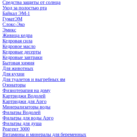
Средства защиты от солнца
Уход за полостью рта
Байкал ЭМ-1
ГуматЭМ
Слокс-Эко
Эмикс
Живица кедра
Кедровая сила
Кедровое масло
Кедровые десерты
Кедровые завтраки
Бытовая химия
Для животных
Для кухни
Для туалетов и выгребных ям
Озонаторы
Физиотерапия на дому
Картриджи Водолей
Картриджи для Арго
Минерализаторы воды
Фильтры Водолей
Фильтры для воды Арго
Фильтры для душа
Реагент 3000
Витамины и минералы для беременных