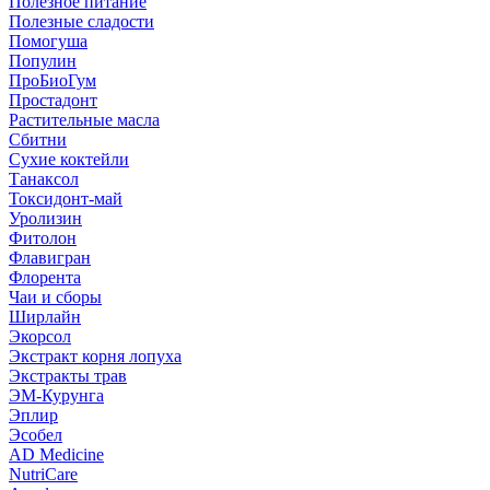
Полезное питание
Полезные сладости
Помогуша
Популин
ПроБиоГум
Простадонт
Растительные масла
Сбитни
Сухие коктейли
Танаксол
Токсидонт-май
Уролизин
Фитолон
Флавигран
Флорента
Чаи и сборы
Ширлайн
Экорсол
Экстракт корня лопуха
Экстракты трав
ЭМ-Курунга
Эплир
Эсобел
AD Medicine
NutriCare