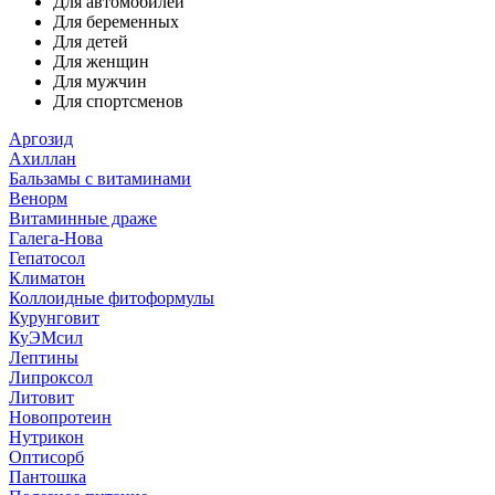
Для автомобилей
Для беременных
Для детей
Для женщин
Для мужчин
Для спортсменов
Аргозид
Ахиллан
Бальзамы с витаминами
Венорм
Витаминные драже
Галега-Нова
Гепатосол
Климатон
Коллоидные фитоформулы
Курунговит
КуЭМсил
Лептины
Липроксол
Литовит
Новопротеин
Нутрикон
Оптисорб
Пантошка