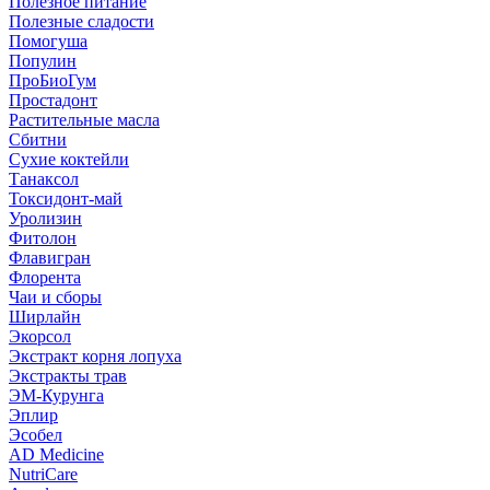
Полезное питание
Полезные сладости
Помогуша
Популин
ПроБиоГум
Простадонт
Растительные масла
Сбитни
Сухие коктейли
Танаксол
Токсидонт-май
Уролизин
Фитолон
Флавигран
Флорента
Чаи и сборы
Ширлайн
Экорсол
Экстракт корня лопуха
Экстракты трав
ЭМ-Курунга
Эплир
Эсобел
AD Medicine
NutriCare