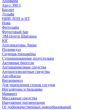
Апифарм
Арго ЭМ-1
Биолит
Дэльфа
НИИ ЛОП и НТ
Новь
Фитолайн
Фруктовый бар
ЭМ-Центр Шаблина
ЮГ
Аппликаторы Ляпко
Полимедэл
Сиденья-тренажёры
Супинированные полустельки
Активные биогели
Антиварикозные средства
Антицеллюлитные средства
АргоВасна
Витапринол
Для укрепления стенок сосудов
Ингаляторы и бальзамы
Мамавит
Массажные средства
Нарушение пигментации
От доброкачественных новообразований