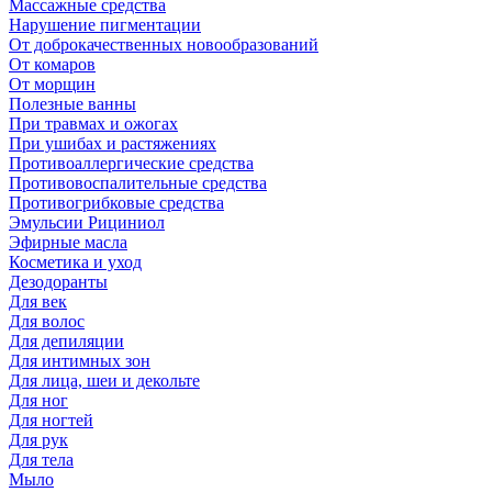
Массажные средства
Нарушение пигментации
От доброкачественных новообразований
От комаров
От морщин
Полезные ванны
При травмах и ожогах
При ушибах и растяжениях
Противоаллергические средства
Противовоспалительные средства
Противогрибковые средства
Эмульсии Рициниол
Эфирные масла
Косметика и уход
Дезодоранты
Для век
Для волос
Для депиляции
Для интимных зон
Для лица, шеи и декольте
Для ног
Для ногтей
Для рук
Для тела
Мыло