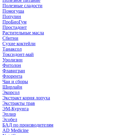
Полезное питание
Полезные сладости
Помогуша
Популин
ПроБиоГум
Простадонт
Растительные масла
Сбитни
Сухие коктейли
Танаксол
Токсидонт-май
Уролизин
Фитолон
Флавигран
Флорента
Чаи и сборы
Ширлайн
Экорсол
Экстракт корня лопуха
Экстракты трав
ЭМ-Курунга
Эплир
Эсобел
БАД по производителям
AD Medicine