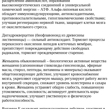
расщеплении аминокислот, образовании
высокоэнергетических соединений и универсальной
химической энергии – АТФ. Альфа-липоевая кислота
обладает иммуномодулирующими, антиоксидантными,
противовоспалительными, гипогликемическими свойствами;
улучшая регенерацию нервной ткани, защищает клетки мозга
от окислительного стресса.
Дигидрокверцетин (биофлавоноид из древесины
лиственницы) — сильный антиоксидант. Тормозит процессы
перекисного окисления липидов клеточных мембран,
препятствует повреждающему действию свободных
радикалов, тормозит преждевременное старение.
Женьшень обыкновенный – биологически активные вещества
женьшеня (сапониновые гликозиды-гинсенозиды, эфирные
масла, стирол, пептиды, витамины и минералы) оказывают
общетонизирующее действие, улучшают кровоснабжение
мозга, укрепляют сердечную мышцу, регулируют работу желез
внутренней секреции, снижают уровень холестерина и сахара
в крови. Женьшень устраняет общую слабость, повышенную
утомляемость, сонливость; активирует деятельность коры
надпочечников; улучшает умственную и физическую
работоспособность.
Витамин Е оказывает антиоксидантное действие, участвует в