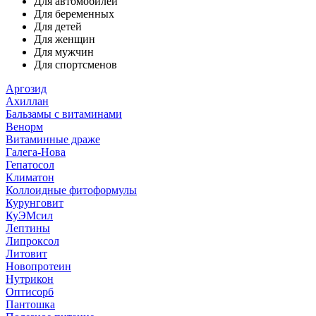
Для автомобилей
Для беременных
Для детей
Для женщин
Для мужчин
Для спортсменов
Аргозид
Ахиллан
Бальзамы с витаминами
Венорм
Витаминные драже
Галега-Нова
Гепатосол
Климатон
Коллоидные фитоформулы
Курунговит
КуЭМсил
Лептины
Липроксол
Литовит
Новопротеин
Нутрикон
Оптисорб
Пантошка