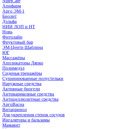
NutriCare
Апифарм
Арго ЭМ-1
Биолит
Дэльфа
НИИ ЛОП и НТ
Новь
Фитолайн
Фруктовый бар
ЭМ-Центр Шаблина
ЮГ
Массажёры
Аппликаторы Ляпко
Полимедэл
Сиденья-тренажёры
Супинированные полустельки
Наружные средства
Активные биогели
Антиварикозные средства
Антицеллюлитные средства
АргоВасна
Витапринол
Для укрепления стенок сосудов
Ингаляторы и бальзамы
Мамавит