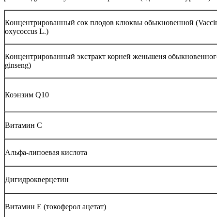
Концентрированный сок плодов клюквы обыкновенной (Vacci
oxycoccus L.)
Концентрированный экстракт корней женьшеня обыкновенног
ginseng)
Коэнзим Q10
Витамин С
Альфа-липоевая кислота
Дигидрокверцетин
Витамин Е (токоферол ацетат)