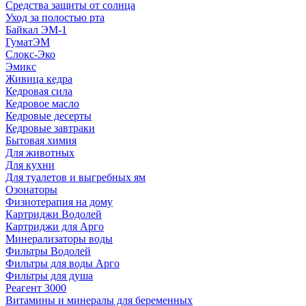
Средства защиты от солнца
Уход за полостью рта
Байкал ЭМ-1
ГуматЭМ
Слокс-Эко
Эмикс
Живица кедра
Кедровая сила
Кедровое масло
Кедровые десерты
Кедровые завтраки
Бытовая химия
Для животных
Для кухни
Для туалетов и выгребных ям
Озонаторы
Физиотерапия на дому
Картриджи Водолей
Картриджи для Арго
Минерализаторы воды
Фильтры Водолей
Фильтры для воды Арго
Фильтры для душа
Реагент 3000
Витамины и минералы для беременных