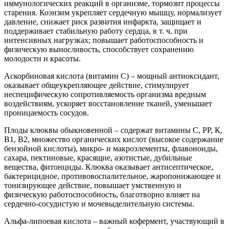
иммунологических реакций в организме, тормозит процессы
старения. Коэнзим укрепляет сердечную мышцу, нормализует
давление, снижает риск развития инфаркта, защищает и
поддерживает стабильную работу сердца, в т. ч. при
интенсивных нагрузках; повышает работоспособность и
физическую выносливость, способствует сохранению
молодости и красоты.
Аскорбиновая кислота (витамин С) – мощный антиоксидант,
оказывает общеукрепляющее действие, стимулирует
неспецифическую сопротивляемость организма вредным
воздействиям, ускоряет восстановление тканей, уменьшает
проницаемость сосудов.
Плоды клюквы обыкновенной – содержат витамины С, РР, К,
В1, В2, множество органических кислот (высокое содержание
бензойной кислоты), микро- и макроэлементы, флавоноиды,
сахара, пектиновые, красящие, азотистые, дубильные
вещества, фитонциды. Клюква оказывает антисептическое,
бактерицидное, противовоспалительное, жаропонижающее и
тонизирующее действие, повышает умственную и
физическую работоспособность, благотворно влияет на
сердечно-сосудистую и мочевыделительную системы.
Альфа-липоевая кислота – важный кофермент, участвующий в