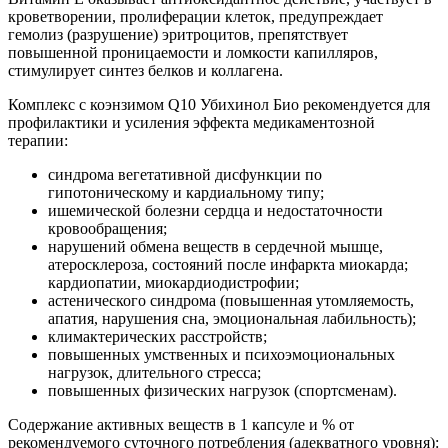
кроветворении, пролиферации клеток, предупреждает
гемолиз (разрушение) эритроцитов, препятствует
повышенной проницаемости и ломкости капилляров,
стимулирует синтез белков и коллагена.
Комплекс с коэнзимом Q10 Убихинол Био рекомендуется для
профилактики и усиления эффекта медикаментозной
терапии:
синдрома вегетативной дисфункции по
гипотоническому и кардиальному типу;
ишемической болезни сердца и недостаточности
кровообращения;
нарушений обмена веществ в сердечной мышце,
атеросклероза, состояний после инфаркта миокарда;
кардиопатии, миокардиодистрофии;
астенического синдрома (повышенная утомляемость,
апатия, нарушения сна, эмоциональная лабильность);
климактерических расстройств;
повышенных умственных и психоэмоциональных
нагрузок, длительного стресса;
повышенных физических нагрузок (спортсменам).
Содержание активных веществ в 1 капсуле и % от
рекомендуемого суточного потребления (адекватного уровня):