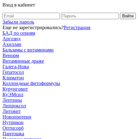
Вход в кабинет
Забыли пароль
Еще не зарегистрировались?
Регистрация
БАД по сериям
Аргозид
Ахиллан
Бальзамы с витаминами
Венорм
Витаминные драже
Галега-Нова
Гепатосол
Климатон
Коллоидные фитоформулы
Курунговит
КуЭМсил
Лептины
Липроксол
Литовит
Новопротеин
Нутрикон
Оптисорб
Пантошка