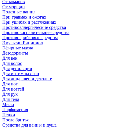
От комаров
От морщин
Полезные ванны
При травмах и ожогах
При ушибах и растяжениях
Противоаллергические средства
Противовоспалительные средства
Противогрибковые средства
Эмульсии Рициниол
Эфирные масла
Дезодоранты
Для век
Для волос
Для депиляции
Для интимных зон
Для лица, шеи и декольте
Для ног
Для ногтей
Для рук
Для тела
Мыло
Парфюмерия
Пенки
После бритья
Средства для ванны и душа