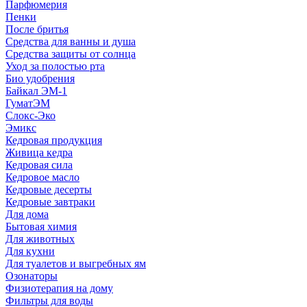
Парфюмерия
Пенки
После бритья
Средства для ванны и душа
Средства защиты от солнца
Уход за полостью рта
Био удобрения
Байкал ЭМ-1
ГуматЭМ
Слокс-Эко
Эмикс
Кедровая продукция
Живица кедра
Кедровая сила
Кедровое масло
Кедровые десерты
Кедровые завтраки
Для дома
Бытовая химия
Для животных
Для кухни
Для туалетов и выгребных ям
Озонаторы
Физиотерапия на дому
Фильтры для воды