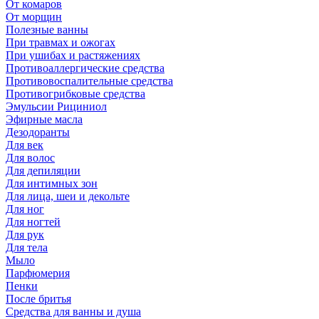
От комаров
От морщин
Полезные ванны
При травмах и ожогах
При ушибах и растяжениях
Противоаллергические средства
Противовоспалительные средства
Противогрибковые средства
Эмульсии Рициниол
Эфирные масла
Дезодоранты
Для век
Для волос
Для депиляции
Для интимных зон
Для лица, шеи и декольте
Для ног
Для ногтей
Для рук
Для тела
Мыло
Парфюмерия
Пенки
После бритья
Средства для ванны и душа