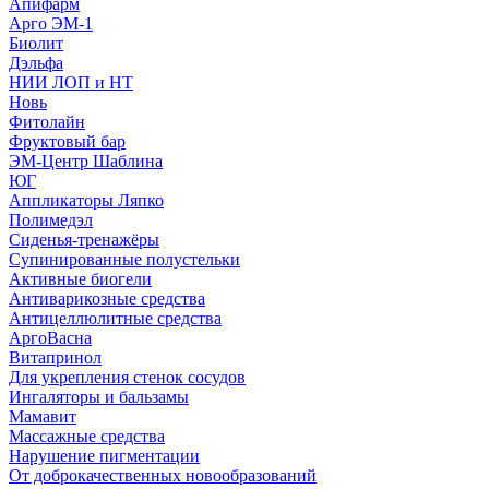
Апифарм
Арго ЭМ-1
Биолит
Дэльфа
НИИ ЛОП и НТ
Новь
Фитолайн
Фруктовый бар
ЭМ-Центр Шаблина
ЮГ
Аппликаторы Ляпко
Полимедэл
Сиденья-тренажёры
Супинированные полустельки
Активные биогели
Антиварикозные средства
Антицеллюлитные средства
АргоВасна
Витапринол
Для укрепления стенок сосудов
Ингаляторы и бальзамы
Мамавит
Массажные средства
Нарушение пигментации
От доброкачественных новообразований