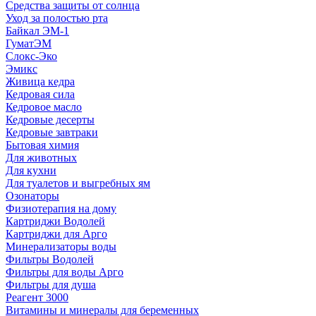
Средства защиты от солнца
Уход за полостью рта
Байкал ЭМ-1
ГуматЭМ
Слокс-Эко
Эмикс
Живица кедра
Кедровая сила
Кедровое масло
Кедровые десерты
Кедровые завтраки
Бытовая химия
Для животных
Для кухни
Для туалетов и выгребных ям
Озонаторы
Физиотерапия на дому
Картриджи Водолей
Картриджи для Арго
Минерализаторы воды
Фильтры Водолей
Фильтры для воды Арго
Фильтры для душа
Реагент 3000
Витамины и минералы для беременных