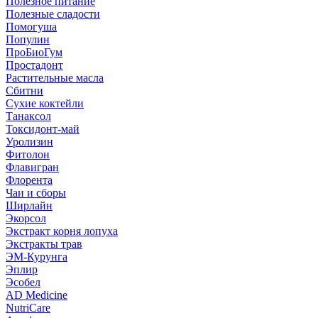
Полезное питание
Полезные сладости
Помогуша
Популин
ПроБиоГум
Простадонт
Растительные масла
Сбитни
Сухие коктейли
Танаксол
Токсидонт-май
Уролизин
Фитолон
Флавигран
Флорента
Чаи и сборы
Ширлайн
Экорсол
Экстракт корня лопуха
Экстракты трав
ЭМ-Курунга
Эплир
Эсобел
AD Medicine
NutriCare