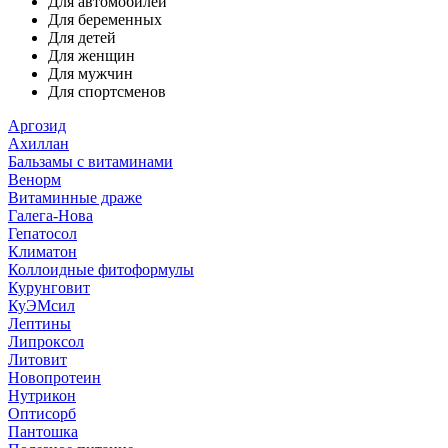
Для автомобилей
Для беременных
Для детей
Для женщин
Для мужчин
Для спортсменов
Аргозид
Ахиллан
Бальзамы с витаминами
Венорм
Витаминные драже
Галега-Нова
Гепатосол
Климатон
Коллоидные фитоформулы
Курунговит
КуЭМсил
Лептины
Липроксол
Литовит
Новопротеин
Нутрикон
Оптисорб
Пантошка