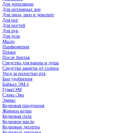
Для депиляции
Для интимных зон
Для лица, шеи и декольте
Для ног
Для ногтей
Для рук
Для тела
Мыло
Парфюмерия
Пенки
После бритья
Средства для ванны и душа
Средства защиты от солнца
Уход за полостью рта
Био удобрения
Байкал ЭМ-1
ГуматЭМ
Слокс-Эко
Эмикс
Кедровая продукция
Живица кедра
Кедровая сила
Кедровое масло
Кедровые десерты
Кедровые завтраки