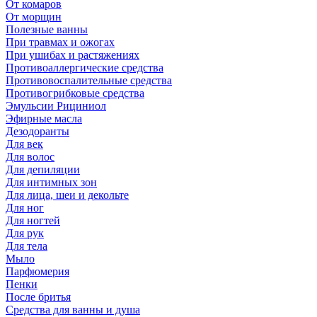
От комаров
От морщин
Полезные ванны
При травмах и ожогах
При ушибах и растяжениях
Противоаллергические средства
Противовоспалительные средства
Противогрибковые средства
Эмульсии Рициниол
Эфирные масла
Дезодоранты
Для век
Для волос
Для депиляции
Для интимных зон
Для лица, шеи и декольте
Для ног
Для ногтей
Для рук
Для тела
Мыло
Парфюмерия
Пенки
После бритья
Средства для ванны и душа