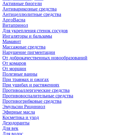
Активные биогели
Антиварикозные средства
Антицеллюлитные средства
АргоВасна
Витапринол
Для укрепления стенок сосудов
Ингаляторы и бальзамы
Мамавит
Массажные средства
Нарушение пигментации
От доброкачественных новообразований
От комаров
От морщин
Полезные ванны
При травмах и ожогах
При ушибах и растяжениях
Противоаллергические средства
Противовоспалительные средства
Противогрибковые средства
Эмульсии Рициниол
Эфирные масла
Косметика и уход
Дезодоранты
Для век
Для волос