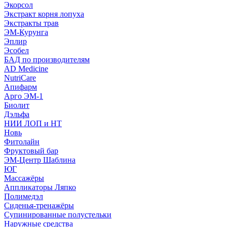
Экорсол
Экстракт корня лопуха
Экстракты трав
ЭМ-Курунга
Эплир
Эсобел
БАД по производителям
AD Medicine
NutriCare
Апифарм
Арго ЭМ-1
Биолит
Дэльфа
НИИ ЛОП и НТ
Новь
Фитолайн
Фруктовый бар
ЭМ-Центр Шаблина
ЮГ
Массажёры
Аппликаторы Ляпко
Полимедэл
Сиденья-тренажёры
Супинированные полустельки
Наружные средства