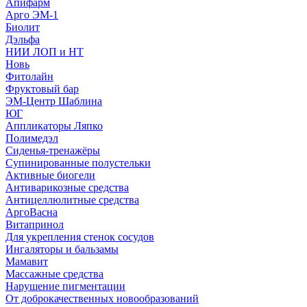
Апифарм
Арго ЭМ-1
Биолит
Дэльфа
НИИ ЛОП и НТ
Новь
Фитолайн
Фруктовый бар
ЭМ-Центр Шаблина
ЮГ
Аппликаторы Ляпко
Полимедэл
Сиденья-тренажёры
Супинированные полустельки
Активные биогели
Антиварикозные средства
Антицеллюлитные средства
АргоВасна
Витапринол
Для укрепления стенок сосудов
Ингаляторы и бальзамы
Мамавит
Массажные средства
Нарушение пигментации
От доброкачественных новообразований