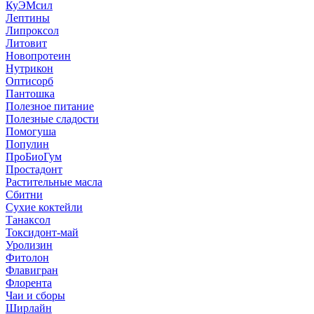
КуЭМсил
Лептины
Липроксол
Литовит
Новопротеин
Нутрикон
Оптисорб
Пантошка
Полезное питание
Полезные сладости
Помогуша
Популин
ПроБиоГум
Простадонт
Растительные масла
Сбитни
Сухие коктейли
Танаксол
Токсидонт-май
Уролизин
Фитолон
Флавигран
Флорента
Чаи и сборы
Ширлайн