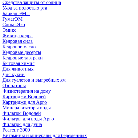
Средства защиты от солнца
Уход за полостью рта
Байкал ЭМ-1
ГуматЭМ
Слокс-Эко
Эмикс
Живица кедра
Кедровая сила
Кедровое масло
Кедровые десерты
Кедровые завтраки
Бытовая химия
Для животных
Для кухни
Для туалетов и выгребных ям
Озонаторы
Физиотерапия на дому
Картриджи Водолей
Картриджи для Арго
Минерализаторы воды
Фильтры Водолей
Фильтры для воды Арго
Фильтры для душа
Реагент 3000
Витамины и минералы для беременных