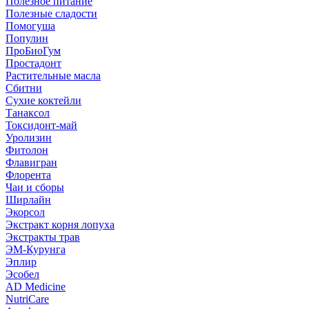
Полезное питание
Полезные сладости
Помогуша
Популин
ПроБиоГум
Простадонт
Растительные масла
Сбитни
Сухие коктейли
Танаксол
Токсидонт-май
Уролизин
Фитолон
Флавигран
Флорента
Чаи и сборы
Ширлайн
Экорсол
Экстракт корня лопуха
Экстракты трав
ЭМ-Курунга
Эплир
Эсобел
AD Medicine
NutriCare