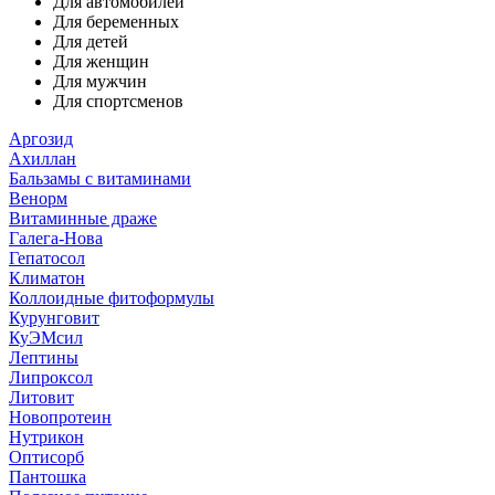
Для автомобилей
Для беременных
Для детей
Для женщин
Для мужчин
Для спортсменов
Аргозид
Ахиллан
Бальзамы с витаминами
Венорм
Витаминные драже
Галега-Нова
Гепатосол
Климатон
Коллоидные фитоформулы
Курунговит
КуЭМсил
Лептины
Липроксол
Литовит
Новопротеин
Нутрикон
Оптисорб
Пантошка