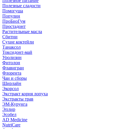
Полезное питание
Полезные сладости
Помогуша
Популин
ПроБиоГум
Простадонт
Растительные масла
Сбитни
Сухие коктейли
Танаксол
Токсидонт-май
Уролизин
Фитолон
Флавигран
Флорента
Чаи и сборы
Ширлайн
Экорсол
Экстракт корня лопуха
Экстракты трав
ЭМ-Курунга
Эплир
Эсобел
AD Medicine
NutriCare