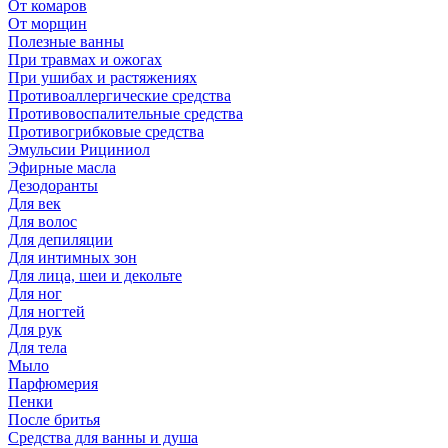
От комаров
От морщин
Полезные ванны
При травмах и ожогах
При ушибах и растяжениях
Противоаллергические средства
Противовоспалительные средства
Противогрибковые средства
Эмульсии Рициниол
Эфирные масла
Дезодоранты
Для век
Для волос
Для депиляции
Для интимных зон
Для лица, шеи и декольте
Для ног
Для ногтей
Для рук
Для тела
Мыло
Парфюмерия
Пенки
После бритья
Средства для ванны и душа