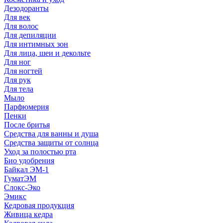
Дезодоранты
Для век
Для волос
Для депиляции
Для интимных зон
Для лица, шеи и декольте
Для ног
Для ногтей
Для рук
Для тела
Мыло
Парфюмерия
Пенки
После бритья
Средства для ванны и душа
Средства защиты от солнца
Уход за полостью рта
Био удобрения
Байкал ЭМ-1
ГуматЭМ
Слокс-Эко
Эмикс
Кедровая продукция
Живица кедра