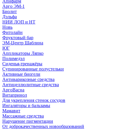
Апифарм
Арго ЭМ-1
Биолит
Дэльфа
НИИ ЛОП и НТ
Новь
Фитолайн
Фруктовый бар
ЭМ-Центр Шаблина
ЮГ
Аппликаторы Ляпко
Полимедэл
Сиденья-тренажёры
Супинированные полустельки
Активные биогели
Антиварикозные средства
Антицеллюлитные средства
АргоВасна
Витапринол
Для укрепления стенок сосудов
Ингаляторы и бальзамы
Мамавит
Массажные средства
Нарушение пигментации
От доброкачественных новообразований