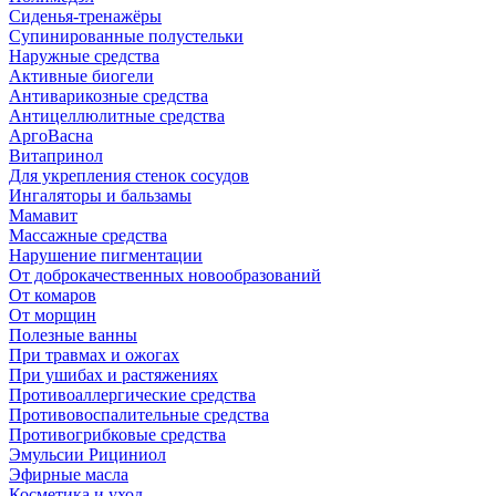
Сиденья-тренажёры
Супинированные полустельки
Наружные средства
Активные биогели
Антиварикозные средства
Антицеллюлитные средства
АргоВасна
Витапринол
Для укрепления стенок сосудов
Ингаляторы и бальзамы
Мамавит
Массажные средства
Нарушение пигментации
От доброкачественных новообразований
От комаров
От морщин
Полезные ванны
При травмах и ожогах
При ушибах и растяжениях
Противоаллергические средства
Противовоспалительные средства
Противогрибковые средства
Эмульсии Рициниол
Эфирные масла
Косметика и уход