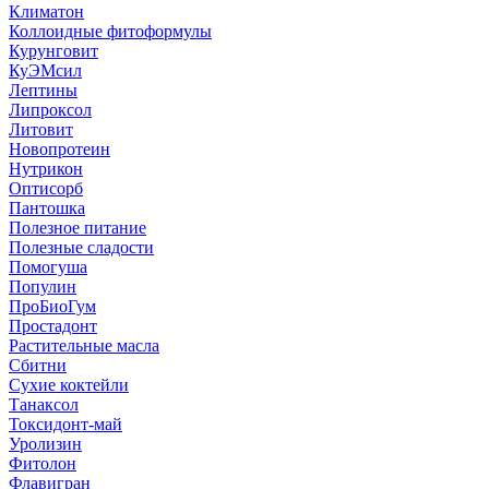
Климатон
Коллоидные фитоформулы
Курунговит
КуЭМсил
Лептины
Липроксол
Литовит
Новопротеин
Нутрикон
Оптисорб
Пантошка
Полезное питание
Полезные сладости
Помогуша
Популин
ПроБиоГум
Простадонт
Растительные масла
Сбитни
Сухие коктейли
Танаксол
Токсидонт-май
Уролизин
Фитолон
Флавигран