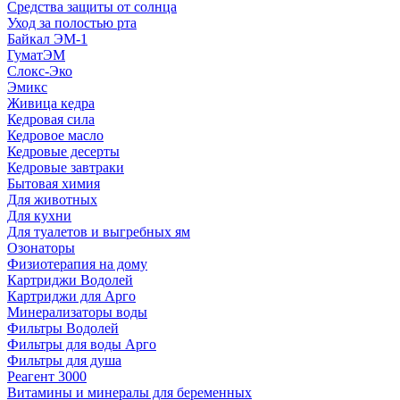
Средства защиты от солнца
Уход за полостью рта
Байкал ЭМ-1
ГуматЭМ
Слокс-Эко
Эмикс
Живица кедра
Кедровая сила
Кедровое масло
Кедровые десерты
Кедровые завтраки
Бытовая химия
Для животных
Для кухни
Для туалетов и выгребных ям
Озонаторы
Физиотерапия на дому
Картриджи Водолей
Картриджи для Арго
Минерализаторы воды
Фильтры Водолей
Фильтры для воды Арго
Фильтры для душа
Реагент 3000
Витамины и минералы для беременных