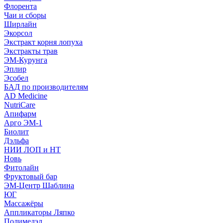
Флорента
Чаи и сборы
Ширлайн
Экорсол
Экстракт корня лопуха
Экстракты трав
ЭМ-Курунга
Эплир
Эсобел
БАД по производителям
AD Medicine
NutriCare
Апифарм
Арго ЭМ-1
Биолит
Дэльфа
НИИ ЛОП и НТ
Новь
Фитолайн
Фруктовый бар
ЭМ-Центр Шаблина
ЮГ
Массажёры
Аппликаторы Ляпко
Полимедэл