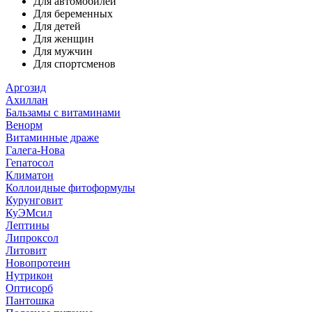
Для автомобилей
Для беременных
Для детей
Для женщин
Для мужчин
Для спортсменов
Аргозид
Ахиллан
Бальзамы с витаминами
Венорм
Витаминные драже
Галега-Нова
Гепатосол
Климатон
Коллоидные фитоформулы
Курунговит
КуЭМсил
Лептины
Липроксол
Литовит
Новопротеин
Нутрикон
Оптисорб
Пантошка