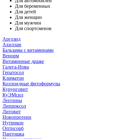
Для автомобилей
Для беременных
Для детей
Для женщин
Для мужчин
Для спортсменов
Аргозид
Ахиллан
Бальзамы с витаминами
Венорм
Витаминные драже
Галега-Нова
Гепатосол
Климатон
Коллоидные фитоформулы
Курунговит
КуЭМсил
Лептины
Липроксол
Литовит
Новопротеин
Нутрикон
Оптисорб
Пантошка