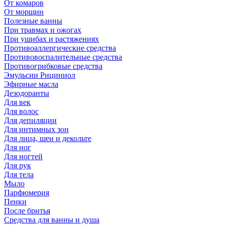
От комаров
От морщин
Полезные ванны
При травмах и ожогах
При ушибах и растяжениях
Противоаллергические средства
Противовоспалительные средства
Противогрибковые средства
Эмульсии Рициниол
Эфирные масла
Дезодоранты
Для век
Для волос
Для депиляции
Для интимных зон
Для лица, шеи и декольте
Для ног
Для ногтей
Для рук
Для тела
Мыло
Парфюмерия
Пенки
После бритья
Средства для ванны и душа