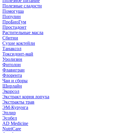
Полезное питание
Полезные сладости
Помогуша
Популин
ПроБиоГум
Простадонт
Растительные масла
Сбитни
Сухие коктейли
Танаксол
Токсидонт-май
Уролизин
Фитолон
Флавигран
Флорента
Чаи и сборы
Ширлайн
Экорсол
Экстракт корня лопуха
Экстракты трав
ЭМ-Курунга
Эплир
Эсобел
AD Medicine
NutriCare