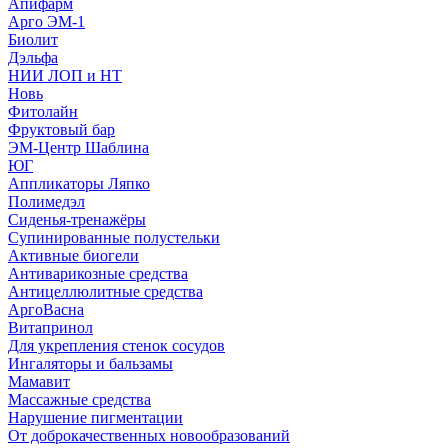
Апифарм
Арго ЭМ-1
Биолит
Дэльфа
НИИ ЛОП и НТ
Новь
Фитолайн
Фруктовый бар
ЭМ-Центр Шаблина
ЮГ
Аппликаторы Ляпко
Полимедэл
Сиденья-тренажёры
Супинированные полустельки
Активные биогели
Антиварикозные средства
Антицеллюлитные средства
АргоВасна
Витапринол
Для укрепления стенок сосудов
Ингаляторы и бальзамы
Мамавит
Массажные средства
Нарушение пигментации
От доброкачественных новообразований