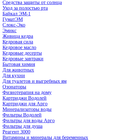
Средства защиты от солнца
Уход за полостью рта
Байкал ЭМ-1
ГуматЭМ
Слокс-Эко
Эмикс
Живица кедра
Кедровая сила
Кедровое масло
Кедровые десерты
Кедровые завтраки
Бытовая химия
Для животных
Для кухни
Для туалетов и выгребных ям
Озонаторы
Физиотерапия на дому
Картриджи Водолей
Картриджи для Арго
Минерализаторы воды
Фильтры Водолей
Фильтры для воды Арго
Фильтры для душа
Реагент 3000
Витамины и минералы для беременных