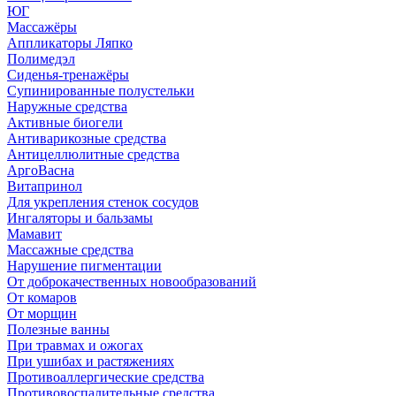
ЮГ
Массажёры
Аппликаторы Ляпко
Полимедэл
Сиденья-тренажёры
Супинированные полустельки
Наружные средства
Активные биогели
Антиварикозные средства
Антицеллюлитные средства
АргоВасна
Витапринол
Для укрепления стенок сосудов
Ингаляторы и бальзамы
Мамавит
Массажные средства
Нарушение пигментации
От доброкачественных новообразований
От комаров
От морщин
Полезные ванны
При травмах и ожогах
При ушибах и растяжениях
Противоаллергические средства
Противовоспалительные средства