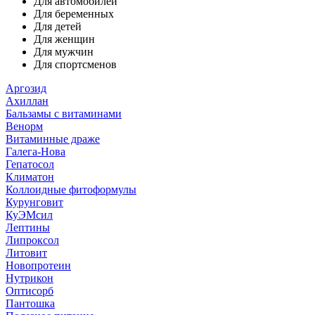
Для автомобилей
Для беременных
Для детей
Для женщин
Для мужчин
Для спортсменов
Аргозид
Ахиллан
Бальзамы с витаминами
Венорм
Витаминные драже
Галега-Нова
Гепатосол
Климатон
Коллоидные фитоформулы
Курунговит
КуЭМсил
Лептины
Липроксол
Литовит
Новопротеин
Нутрикон
Оптисорб
Пантошка