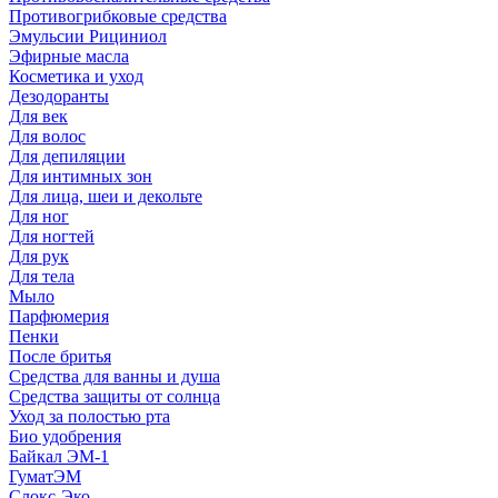
Противогрибковые средства
Эмульсии Рициниол
Эфирные масла
Косметика и уход
Дезодоранты
Для век
Для волос
Для депиляции
Для интимных зон
Для лица, шеи и декольте
Для ног
Для ногтей
Для рук
Для тела
Мыло
Парфюмерия
Пенки
После бритья
Средства для ванны и душа
Средства защиты от солнца
Уход за полостью рта
Био удобрения
Байкал ЭМ-1
ГуматЭМ
Слокс-Эко