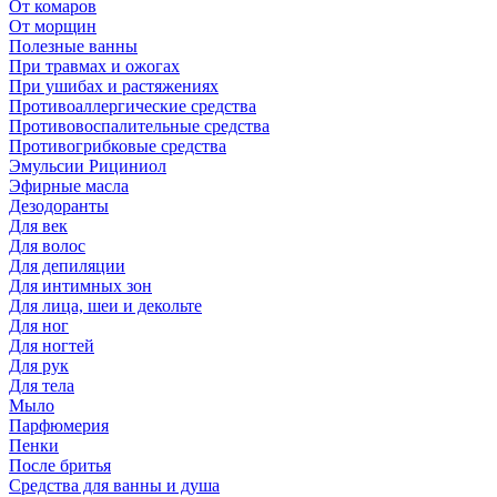
От комаров
От морщин
Полезные ванны
При травмах и ожогах
При ушибах и растяжениях
Противоаллергические средства
Противовоспалительные средства
Противогрибковые средства
Эмульсии Рициниол
Эфирные масла
Дезодоранты
Для век
Для волос
Для депиляции
Для интимных зон
Для лица, шеи и декольте
Для ног
Для ногтей
Для рук
Для тела
Мыло
Парфюмерия
Пенки
После бритья
Средства для ванны и душа