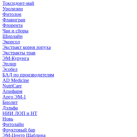
Токсидонт-май
Уролизин
Фитолон
Флавигран
Флорента
Чаи и сборы
Ширлайн
Экорсол
Экстракт корня лопуха
Экстракты трав
ЭМ-Курунга
Эплир
Эсобел
БАД по производителям
AD Medicine
NutriCare
Апифарм
Арго ЭМ-1
Биолит
Дэльфа
НИИ ЛОП и НТ
Новь
Фитолайн
Фруктовый бар
ЭМ-Центр Шаблина