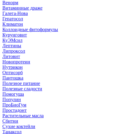
Венорм
Витаминные драже
Галега-Нова
Гепатосол
Климатон
Коллоидные фитоформулы
Курунговит
КуЭМсил
Лептины
Липроксол
Литовит
Новопротеин
Нутрикон
Оптисорб
Пантошка
Полезное питание
Полезные сладости
Помогуша
Популин
ПроБиоГум
Простадонт
Растительные масла
Сбитни
Сухие коктейли
Танаксол